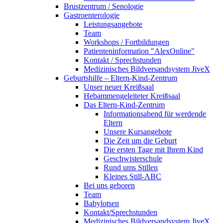
Brustzentrum / Senologie
Gastroenterologie
Leistungsangebote
Team
Workshops / Fortbildungen
Patienteninformation "AlexOnline"
Kontakt / Sprechstunden
Medizinisches Bildversandsystem JiveX
Geburtshilfe – Eltern-Kind-Zentrum
Unser neuer Kreißsaal
Hebammengeleiteter Kreißsaal
Das Eltern-Kind-Zentrum
Informationsabend für werdende
Eltern
Unsere Kursangebote
Die Zeit um die Geburt
Die ersten Tage mit Ihrem Kind
Geschwisterschule
Rund ums Stillen
Kleines Still-ABC
Bei uns geboren
Team
Babylotsen
Kontakt/Sprechstunden
Medizinisches Bildversandsystem JiveX