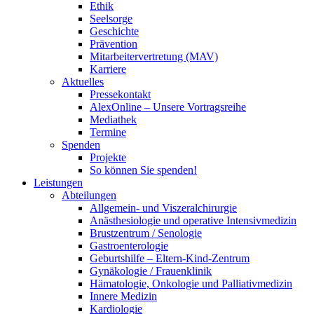
Ethik
Seelsorge
Geschichte
Prävention
Mitarbeitervertretung (MAV)
Karriere
Aktuelles
Pressekontakt
AlexOnline – Unsere Vortragsreihe
Mediathek
Termine
Spenden
Projekte
So können Sie spenden!
Leistungen
Abteilungen
Allgemein- und Viszeralchirurgie
Anästhesiologie und operative Intensivmedizin
Brustzentrum / Senologie
Gastroenterologie
Geburtshilfe – Eltern-Kind-Zentrum
Gynäkologie / Frauenklinik
Hämatologie, Onkologie und Palliativmedizin
Innere Medizin
Kardiologie