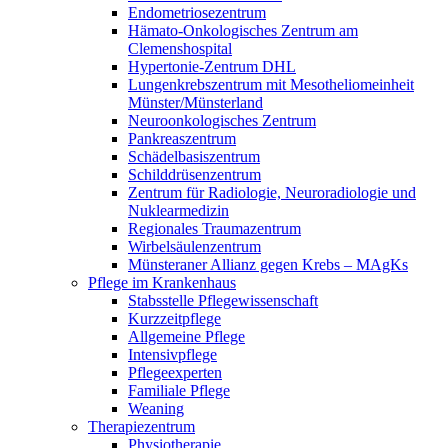
Endometriosezentrum
Hämato-Onkologisches Zentrum am
Clemenshospital
Hypertonie-Zentrum DHL
Lungenkrebszentrum mit Mesotheliomeinheit
Münster/Münsterland
Neuroonkologisches Zentrum
Pankreaszentrum
Schädelbasiszentrum
Schilddrüsenzentrum
Zentrum für Radiologie, Neuroradiologie und
Nuklearmedizin
Regionales Traumazentrum
Wirbelsäulenzentrum
Münsteraner Allianz gegen Krebs – MAgKs
Pflege im Krankenhaus
Stabsstelle Pflegewissenschaft
Kurzzeitpflege
Allgemeine Pflege
Intensivpflege
Pflegeexperten
Familiale Pflege
Weaning
Therapiezentrum
Physiotherapie