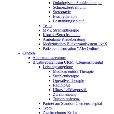
Onkologische Strahlentherapie
Schmerzbestrahlung
Stereotaxie
Brachytherapie
Bestrahlungsablauf
Team
MVZ Strahlentherapie
Kontakt/Sprechstunden
Ambulante Krebsberatung
Medizinisches Bildversandsystem JiveX
Patienteninformation "AlexOnline"
Zentren
Alterstraumazentrum
Brustkrebszentrum UKM | Clemenshospital
Leistungsangebote
Medikamentöse Therapie
Strahlentherapie
Operative Therapie
Radiologie
Ultraschalldiagnostik
Zweitmeinung
Tumorkonferenz
Partner am Standort Clemenshospital
Team
Zweitmeinung Krebs