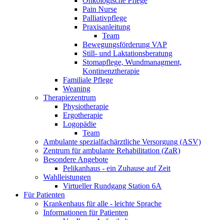
Onkologische Pflege
Pain Nurse
Palliativpflege
Praxisanleitung
Team
Bewegungsförderung VAP
Still- und Laktationsberatung
Stomapflege, Wundmanagment,
Kontinenztherapie
Familiale Pflege
Weaning
Therapiezentrum
Physiotherapie
Ergotherapie
Logopädie
Team
Ambulante spezialfachärztliche Versorgung (ASV)
Zentrum für ambulante Rehabilitation (ZaR)
Besondere Angebote
Pelikanhaus - ein Zuhause auf Zeit
Wahlleistungen
Virtueller Rundgang Station 6A
Für Patienten
Krankenhaus für alle - leichte Sprache
Informationen für Patienten