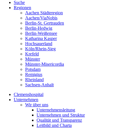
Suche
Regionen
Aachen Städteregion
Aachen/ViaNobis
Berlin-St. Gertrauden
Berlin-Hedwig
Berlin-Weißensee
Katharina Kasper
Hochsauerland
Köln/Rhein-Sieg
Krefeld
Münster
Münster-Misericordia
Potsdam
Remigius
Rheinland
Sachsen-Anhalt
Clemenshospital
Unternehmen
Wir über uns
Unternehmensleitung
Unternehmen und Struktur
Qualität und Transparenz
Leitbild und Charta