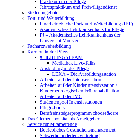
Praktikum in der Pflege
Jahrespraktikum und Freiwilligendienst
Stellenangebote
Fort- und Weiterbildung
Innerbetriebliche Fort- und Weiterbildung (IBF)
Akademisches Lehrkrankenhaus für Pflege
PJ – Akademisches Lehrkrankenhaus der
Universität Münster
Facharztweiterbildung
Karriere in der Pflege
#LIEBLINGSTEAM
Mediathek Live-Talks
Ausbildung in der Pflege
LEXA – Die Ausbildungsstation
Arbeiten auf der Intensivstation
Arbeiten auf der Kinderintensivstation /
Kinderneurologischen Frührehabilitation
Arbeiten auf der IMC
Studentenpool Intensivstationen
Pflege-Pools
Berufseinsteigerprogramm choose&care
Das Clemenshospital als Arbeitgeber
Service für Mitarbeitende
Betriebliches Gesundheitsmanagement
Schwerbehinderten-Vertretung