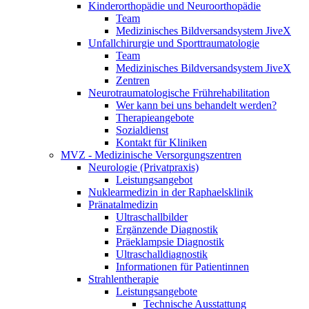
Kinderorthopädie und Neuroorthopädie
Team
Medizinisches Bildversandsystem JiveX
Unfallchirurgie und Sporttraumatologie
Team
Medizinisches Bildversandsystem JiveX
Zentren
Neurotraumatologische Frührehabilitation
Wer kann bei uns behandelt werden?
Therapieangebote
Sozialdienst
Kontakt für Kliniken
MVZ - Medizinische Versorgungszentren
Neurologie (Privatpraxis)
Leistungsangebot
Nuklearmedizin in der Raphaelsklinik
Pränatalmedizin
Ultraschallbilder
Ergänzende Diagnostik
Präeklampsie Diagnostik
Ultraschalldiagnostik
Informationen für Patientinnen
Strahlentherapie
Leistungsangebote
Technische Ausstattung