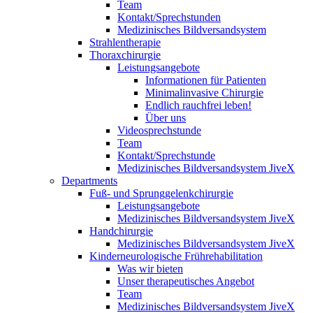
Team
Kontakt/Sprechstunden
Medizinisches Bildversandsystem
Strahlentherapie
Thoraxchirurgie
Leistungsangebote
Informationen für Patienten
Minimalinvasive Chirurgie
Endlich rauchfrei leben!
Über uns
Videosprechstunde
Team
Kontakt/Sprechstunde
Medizinisches Bildversandsystem JiveX
Departments
Fuß- und Sprunggelenkchirurgie
Leistungsangebote
Medizinisches Bildversandsystem JiveX
Handchirurgie
Medizinisches Bildversandsystem JiveX
Kinderneurologische Frührehabilitation
Was wir bieten
Unser therapeutisches Angebot
Team
Medizinisches Bildversandsystem JiveX