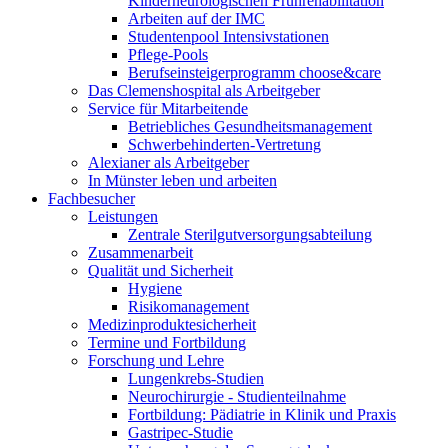
Kinderneurologischen Frührehabilitation
Arbeiten auf der IMC
Studentenpool Intensivstationen
Pflege-Pools
Berufseinsteigerprogramm choose&care
Das Clemenshospital als Arbeitgeber
Service für Mitarbeitende
Betriebliches Gesundheitsmanagement
Schwerbehinderten-Vertretung
Alexianer als Arbeitgeber
In Münster leben und arbeiten
Fachbesucher
Leistungen
Zentrale Sterilgutversorgungsabteilung
Zusammenarbeit
Qualität und Sicherheit
Hygiene
Risikomanagement
Medizinproduktesicherheit
Termine und Fortbildung
Forschung und Lehre
Lungenkrebs-Studien
Neurochirurgie - Studienteilnahme
Fortbildung: Pädiatrie in Klinik und Praxis
Gastripec-Studie