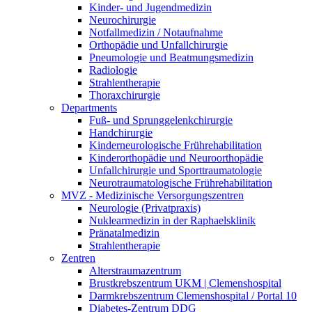
Kinder- und Jugendmedizin
Neurochirurgie
Notfallmedizin / Notaufnahme
Orthopädie und Unfallchirurgie
Pneumologie und Beatmungsmedizin
Radiologie
Strahlentherapie
Thoraxchirurgie
Departments
Fuß- und Sprunggelenkchirurgie
Handchirurgie
Kinderneurologische Frührehabilitation
Kinderorthopädie und Neuroorthopädie
Unfallchirurgie und Sporttraumatologie
Neurotraumatologische Frührehabilitation
MVZ - Medizinische Versorgungszentren
Neurologie (Privatpraxis)
Nuklearmedizin in der Raphaelsklinik
Pränatalmedizin
Strahlentherapie
Zentren
Alterstraumazentrum
Brustkrebszentrum UKM | Clemenshospital
Darmkrebszentrum Clemenshospital / Portal 10
Diabetes-Zentrum DDG