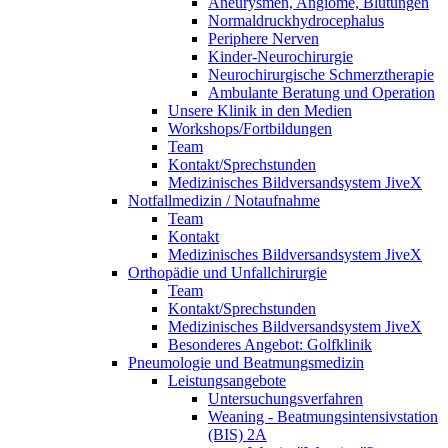
Aneurysmen, Angiome, Blutungen
Normaldruckhydrocephalus
Periphere Nerven
Kinder-Neurochirurgie
Neurochirurgische Schmerztherapie
Ambulante Beratung und Operation
Unsere Klinik in den Medien
Workshops/Fortbildungen
Team
Kontakt/Sprechstunden
Medizinisches Bildversandsystem JiveX
Notfallmedizin / Notaufnahme
Team
Kontakt
Medizinisches Bildversandsystem JiveX
Orthopädie und Unfallchirurgie
Team
Kontakt/Sprechstunden
Medizinisches Bildversandsystem JiveX
Besonderes Angebot: Golfklinik
Pneumologie und Beatmungsmedizin
Leistungsangebote
Untersuchungsverfahren
Weaning - Beatmungsintensivstation
(BIS) 2A