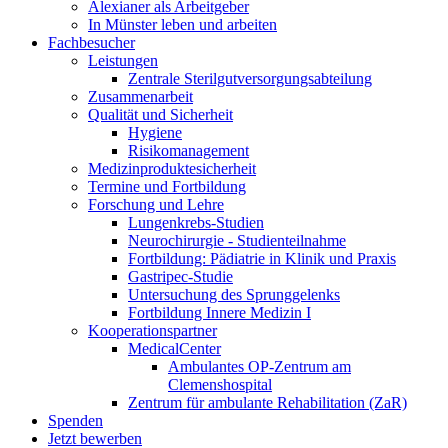
Alexianer als Arbeitgeber
In Münster leben und arbeiten
Fachbesucher
Leistungen
Zentrale Sterilgutversorgungsabteilung
Zusammenarbeit
Qualität und Sicherheit
Hygiene
Risikomanagement
Medizinproduktesicherheit
Termine und Fortbildung
Forschung und Lehre
Lungenkrebs-Studien
Neurochirurgie - Studienteilnahme
Fortbildung: Pädiatrie in Klinik und Praxis
Gastripec-Studie
Untersuchung des Sprunggelenks
Fortbildung Innere Medizin I
Kooperationspartner
MedicalCenter
Ambulantes OP-Zentrum am
Clemenshospital
Zentrum für ambulante Rehabilitation (ZaR)
Spenden
Jetzt bewerben