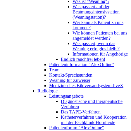
Was ist "Weaning"?
Was passiert auf der
Beatmungsintensivstation
(Weaningstation)?
Wer kann als Patient zu uns
kommen?
Wie können Patienten bei uns
angemeldet werden?
Was passiert, wenn das
Weaning erfolglos bleibt?
Informationen für Angehörige
Endlich rauchfrei leben!
Patienteninformation "AlexOnline"
Team
Kontakt/Sprechstunden
Weaning für Zuweiser
Medizinisches Bildversandsystem JiveX
Radiologie
Leistungsangebote
Diagnostische und therapeutische
Verfahren
Das TAPE-Verfahren
Katheterverfahren und Kooperation
mit der Fachklinik Hornheide
Patientenforum "AlexOnline"