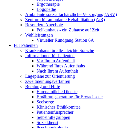
Ergotherapie
Logopädie
Ambulante spezialfachärztliche Versorgung (ASV)
Zentrum für ambulante Rehabilitation (ZaR)
Besondere Angebote
Pelikanhaus - ein Zuhause auf Zeit
Wahlleistungen
Virtueller Rundgang Station 6A
Für Patienten
Krankenhaus für alle - leichte Sprache
Informationen für Patienten
Vor Ihrem Aufenthalt
Während Ihres Aufenthalts
Nach Ihrem Aufenthalt
Lagepläne zur Orientierung
Zweitmeinungsverfahren
Beratung und Hilfe
Ehrenamtliche Dienste
Ernährungsberatung für Erwachsene
Seelsorge
Klinisches Ethikkomitee
Patientenfürsprecher
Selbsthilfegruppen
Sozialdienst
Psychoonkologie