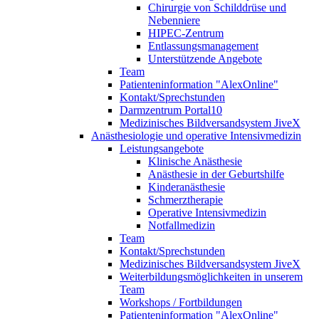
Chirurgie von Schilddrüse und
Nebenniere
HIPEC-Zentrum
Entlassungsmanagement
Unterstützende Angebote
Team
Patienteninformation "AlexOnline"
Kontakt/Sprechstunden
Darmzentrum Portal10
Medizinisches Bildversandsystem JiveX
Anästhesiologie und operative Intensivmedizin
Leistungsangebote
Klinische Anästhesie
Anästhesie in der Geburtshilfe
Kinderanästhesie
Schmerztherapie
Operative Intensivmedizin
Notfallmedizin
Team
Kontakt/Sprechstunden
Medizinisches Bildversandsystem JiveX
Weiterbildungsmöglichkeiten in unserem
Team
Workshops / Fortbildungen
Patienteninformation "AlexOnline"