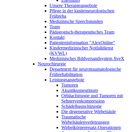
Elterninfo
Unsere Therapieangebote
Pflege in der kinderneurologischen
Frühreha
Medizinische Sprechstunden
Team
Pädagogisch-therapeutisches Team
Kontakt
Patienteninformation "AlexOnline"
Kindermedizinischer Notfalldienst
(KVWL)
Medizinisches Bildversandsystem JiveX
Neurochirurgie
Department für neurotraumatologische
Frührehabilitation
Leistungsangebote
Tumoren
Akustikusneurinom
Orbitachirurgie und Tumoren mit
Sehnervenkompression
Schädelbasischirurgie
Die degenerative Wirbelsäule
Traumatische
Wirbelsäulenverletzungen
Wirbelkörperersatz-Operationen