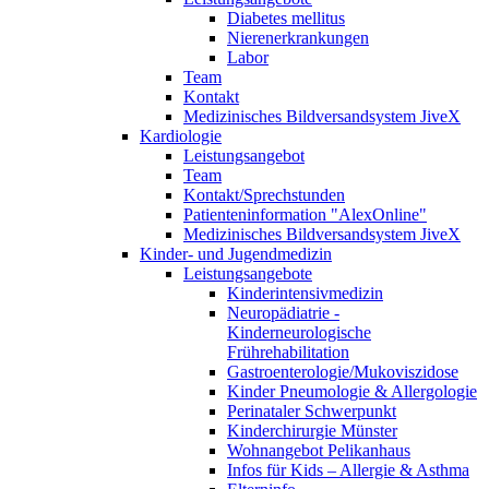
Diabetes mellitus
Nierenerkrankungen
Labor
Team
Kontakt
Medizinisches Bildversandsystem JiveX
Kardiologie
Leistungsangebot
Team
Kontakt/Sprechstunden
Patienteninformation "AlexOnline"
Medizinisches Bildversandsystem JiveX
Kinder- und Jugendmedizin
Leistungsangebote
Kinderintensivmedizin
Neuropädiatrie -
Kinderneurologische
Frührehabilitation
Gastroenterologie/Mukoviszidose
Kinder Pneumologie & Allergologie
Perinataler Schwerpunkt
Kinderchirurgie Münster
Wohnangebot Pelikanhaus
Infos für Kids – Allergie & Asthma