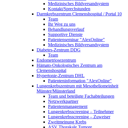
Medizinisches Bildversandsystem
Kontakt/Sprechstunden
Darmkrebszentrum Clemenshospital / Portal 10
Team
Ihr Weg zu uns
Behandlungsverlauf
Supportive Dienste
Patientenseminar "AlexOnline"
Medizinisches Bildversandsystem
Diabetes-Zentrum DDG
Team
Endometriosezentrum
Hämato-Onkologisches Zentrum am
Clemenshospital
Hypertonie-Zentrum DHL
Patienteninformation "AlexOnline"
Lungenkrebszentrum mit Mesotheliomeinheit
Münster/Münsterland
Team und beteiligte Fachabteilungen
Netzwerkpartner
Patientenmanagement
Lungenkrebsscreening – Teilnehmer
Lungenkrebsscreening – Zuweiser
Zweitmeinung Krebs
ASV Thorakale Tumore