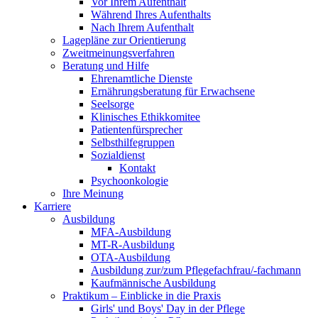
Vor Ihrem Aufenthalt
Während Ihres Aufenthalts
Nach Ihrem Aufenthalt
Lagepläne zur Orientierung
Zweitmeinungsverfahren
Beratung und Hilfe
Ehrenamtliche Dienste
Ernährungsberatung für Erwachsene
Seelsorge
Klinisches Ethikkomitee
Patientenfürsprecher
Selbsthilfegruppen
Sozialdienst
Kontakt
Psychoonkologie
Ihre Meinung
Karriere
Ausbildung
MFA-Ausbildung
MT-R-Ausbildung
OTA-Ausbildung
Ausbildung zur/zum Pflegefachfrau/-fachmann
Kaufmännische Ausbildung
Praktikum – Einblicke in die Praxis
Girls' und Boys' Day in der Pflege