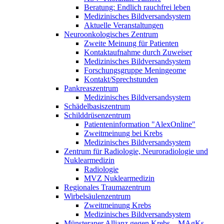
Beratung: Endlich rauchfrei leben
Medizinisches Bildversandsystem
Aktuelle Veranstaltungen
Neuroonkologisches Zentrum
Zweite Meinung für Patienten
Kontaktaufnahme durch Zuweiser
Medizinisches Bildversandsystem
Forschungsgruppe Meningeome
Kontakt/Sprechstunden
Pankreaszentrum
Medizinisches Bildversandsystem
Schädelbasiszentrum
Schilddrüsenzentrum
Patienteninformation "AlexOnline"
Zweitmeinung bei Krebs
Medizinisches Bildversandsystem
Zentrum für Radiologie, Neuroradiologie und
Nuklearmedizin
Radiologie
MVZ Nuklearmedizin
Regionales Traumazentrum
Wirbelsäulenzentrum
Zweitmeinung Krebs
Medizinisches Bildversandsystem
Münsteraner Allianz gegen Krebs – MAgKs