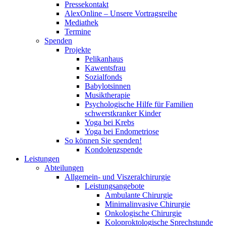
Pressekontakt
AlexOnline – Unsere Vortragsreihe
Mediathek
Termine
Spenden
Projekte
Pelikanhaus
Kawentsfrau
Sozialfonds
Babylotsinnen
Musiktherapie
Psychologische Hilfe für Familien
schwerstkranker Kinder
Yoga bei Krebs
Yoga bei Endometriose
So können Sie spenden!
Kondolenzspende
Leistungen
Abteilungen
Allgemein- und Viszeralchirurgie
Leistungsangebote
Ambulante Chirurgie
Minimalinvasive Chirurgie
Onkologische Chirurgie
Koloproktologische Sprechstunde