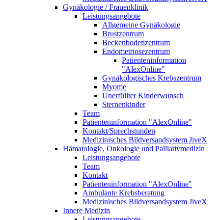
Gynäkologie / Frauenklinik
Leistungsangebote
Allgemeine Gynäkologie
Brustzentrum
Beckenbodenzentrum
Endometriosezentrum
Patienteninformation
"AlexOnline"
Gynäkologisches Krebszentrum
Myome
Unerfüllter Kinderwunsch
Sternenkinder
Team
Patienteninformation "AlexOnline"
Kontakt/Sprechstunden
Medizinisches Bildversandsystem JiveX
Hämatologie, Onkologie und Palliativmedizin
Leistungsangebote
Team
Kontakt
Patienteninformation "AlexOnline"
Ambulante Krebsberatung
Medizinisches Bildversandsystem JiveX
Innere Medizin
Leistungsangebote