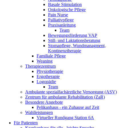
Basale Stimulation
Onkologische Pflege
Pain Nurse
Palliativpflege
Praxisanleitung
Team
Bewegungsförderung VAP
Still- und Laktationsberatung
Stomapflege, Wundmanagment,
Kontinenztherapie
Familiale Pflege
Weaning
Therapiezentrum
Physiotherapie
Ergotherapie
Logopädie
Team
Ambulante spezialfachärztliche Versorgung (ASV)
Zentrum für ambulante Rehabilitation (ZaR)
Besondere Angebote
Pelikanhaus - ein Zuhause auf Zeit
Wahlleistungen
Virtueller Rundgang Station 6A
Für Patienten
Krankenhaus für alle - leichte Sprache