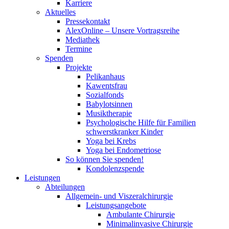
Karriere
Aktuelles
Pressekontakt
AlexOnline – Unsere Vortragsreihe
Mediathek
Termine
Spenden
Projekte
Pelikanhaus
Kawentsfrau
Sozialfonds
Babylotsinnen
Musiktherapie
Psychologische Hilfe für Familien
schwerstkranker Kinder
Yoga bei Krebs
Yoga bei Endometriose
So können Sie spenden!
Kondolenzspende
Leistungen
Abteilungen
Allgemein- und Viszeralchirurgie
Leistungsangebote
Ambulante Chirurgie
Minimalinvasive Chirurgie