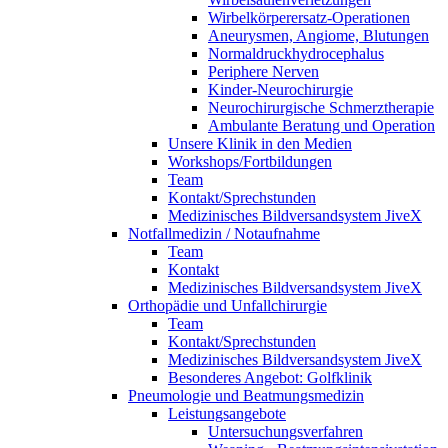
Wirbelkörperersatz-Operationen
Aneurysmen, Angiome, Blutungen
Normaldruckhydrocephalus
Periphere Nerven
Kinder-Neurochirurgie
Neurochirurgische Schmerztherapie
Ambulante Beratung und Operation
Unsere Klinik in den Medien
Workshops/Fortbildungen
Team
Kontakt/Sprechstunden
Medizinisches Bildversandsystem JiveX
Notfallmedizin / Notaufnahme
Team
Kontakt
Medizinisches Bildversandsystem JiveX
Orthopädie und Unfallchirurgie
Team
Kontakt/Sprechstunden
Medizinisches Bildversandsystem JiveX
Besonderes Angebot: Golfklinik
Pneumologie und Beatmungsmedizin
Leistungsangebote
Untersuchungsverfahren