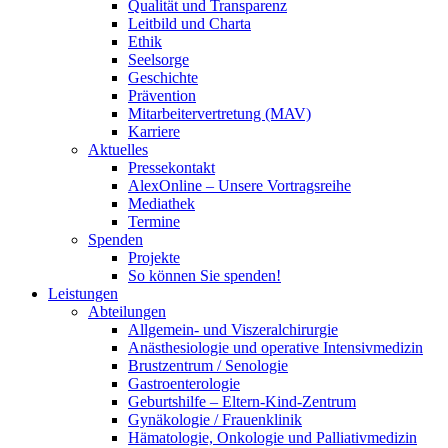
Qualität und Transparenz
Leitbild und Charta
Ethik
Seelsorge
Geschichte
Prävention
Mitarbeitervertretung (MAV)
Karriere
Aktuelles
Pressekontakt
AlexOnline – Unsere Vortragsreihe
Mediathek
Termine
Spenden
Projekte
So können Sie spenden!
Leistungen
Abteilungen
Allgemein- und Viszeralchirurgie
Anästhesiologie und operative Intensivmedizin
Brustzentrum / Senologie
Gastroenterologie
Geburtshilfe – Eltern-Kind-Zentrum
Gynäkologie / Frauenklinik
Hämatologie, Onkologie und Palliativmedizin