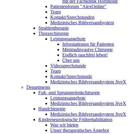
mit der Fachklinik Hornheide
Patientenforum "AlexOnline"
Team
Kontakt/Sprechstunden
Medizinisches Bildversandsystem
Strahlentherapie
Thoraxchirurgie
Leistungsangebote
Informationen für Patienten
Minimalinvasive Chirurgie
Endlich rauchfrei leben!
Über uns
Videosprechstunde
Team
Kontakt/Sprechstunde
Medizinisches Bildversandsystem JiveX
Departments
Fuß- und Sprunggelenkchirurgie
Leistungsangebote
Medizinisches Bildversandsystem JiveX
Handchirurgie
Medizinisches Bildversandsystem JiveX
Kinderneurologische Frührehabilitation
Was wir bieten
Unser therapeutisches Angebot