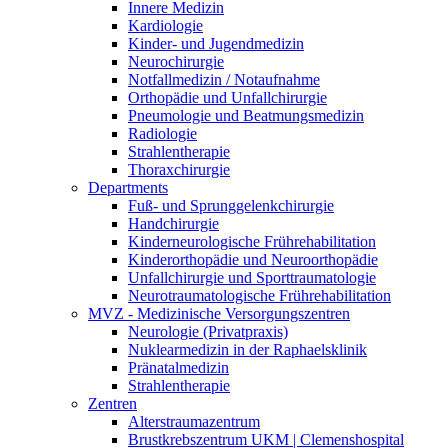
Innere Medizin
Kardiologie
Kinder- und Jugendmedizin
Neurochirurgie
Notfallmedizin / Notaufnahme
Orthopädie und Unfallchirurgie
Pneumologie und Beatmungsmedizin
Radiologie
Strahlentherapie
Thoraxchirurgie
Departments
Fuß- und Sprunggelenkchirurgie
Handchirurgie
Kinderneurologische Frührehabilitation
Kinderorthopädie und Neuroorthopädie
Unfallchirurgie und Sporttraumatologie
Neurotraumatologische Frührehabilitation
MVZ - Medizinische Versorgungszentren
Neurologie (Privatpraxis)
Nuklearmedizin in der Raphaelsklinik
Pränatalmedizin
Strahlentherapie
Zentren
Alterstraumazentrum
Brustkrebszentrum UKM | Clemenshospital