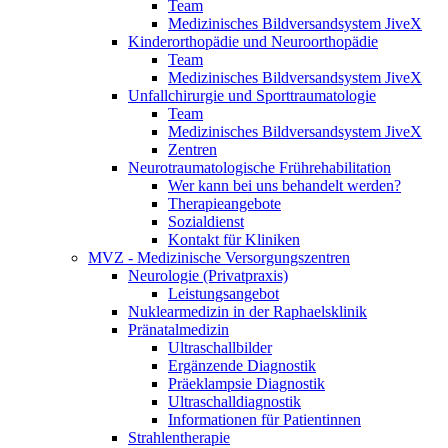
Team
Medizinisches Bildversandsystem JiveX
Kinderorthopädie und Neuroorthopädie
Team
Medizinisches Bildversandsystem JiveX
Unfallchirurgie und Sporttraumatologie
Team
Medizinisches Bildversandsystem JiveX
Zentren
Neurotraumatologische Frührehabilitation
Wer kann bei uns behandelt werden?
Therapieangebote
Sozialdienst
Kontakt für Kliniken
MVZ - Medizinische Versorgungszentren
Neurologie (Privatpraxis)
Leistungsangebot
Nuklearmedizin in der Raphaelsklinik
Pränatalmedizin
Ultraschallbilder
Ergänzende Diagnostik
Präeklampsie Diagnostik
Ultraschalldiagnostik
Informationen für Patientinnen
Strahlentherapie