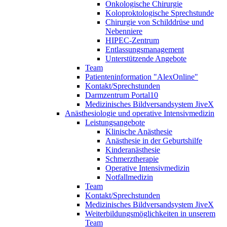
Onkologische Chirurgie
Koloproktologische Sprechstunde
Chirurgie von Schilddrüse und
Nebenniere
HIPEC-Zentrum
Entlassungsmanagement
Unterstützende Angebote
Team
Patienteninformation "AlexOnline"
Kontakt/Sprechstunden
Darmzentrum Portal10
Medizinisches Bildversandsystem JiveX
Anästhesiologie und operative Intensivmedizin
Leistungsangebote
Klinische Anästhesie
Anästhesie in der Geburtshilfe
Kinderanästhesie
Schmerztherapie
Operative Intensivmedizin
Notfallmedizin
Team
Kontakt/Sprechstunden
Medizinisches Bildversandsystem JiveX
Weiterbildungsmöglichkeiten in unserem
Team