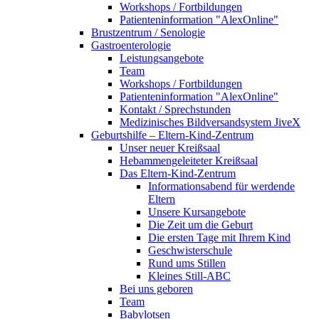
Workshops / Fortbildungen
Patienteninformation "AlexOnline"
Brustzentrum / Senologie
Gastroenterologie
Leistungsangebote
Team
Workshops / Fortbildungen
Patienteninformation "AlexOnline"
Kontakt / Sprechstunden
Medizinisches Bildversandsystem JiveX
Geburtshilfe – Eltern-Kind-Zentrum
Unser neuer Kreißsaal
Hebammengeleiteter Kreißsaal
Das Eltern-Kind-Zentrum
Informationsabend für werdende
Eltern
Unsere Kursangebote
Die Zeit um die Geburt
Die ersten Tage mit Ihrem Kind
Geschwisterschule
Rund ums Stillen
Kleines Still-ABC
Bei uns geboren
Team
Babylotsen