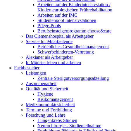
Arbeiten auf der Kinderintensivstation /
Kinderneurologischen Frührehabilitation
Arbeiten auf der IMC
Studentenpool Intensivstationen
Pflege-Pools
Berufseinsteigerprogramm choose&care
Das Clemenshospital als Arbeitgeber
Service für Mitarbeitende
Betriebliches Gesundheitsmanagement
Schwerbehinderten-Vertretung
Alexianer als Arbeitgeber
In Münster leben und arbeiten
Fachbesucher
Leistungen
Zentrale Sterilgutversorgungsabteilung
Zusammenarbeit
Qualität und Sicherheit
Hygiene
Risikomanagement
Medizinproduktesicherheit
Termine und Fortbildung
Forschung und Lehre
Lungenkrebs-Studien
Neurochirurgie - Studienteilnahme
Fortbildung: Pädiatrie in Klinik und Praxis