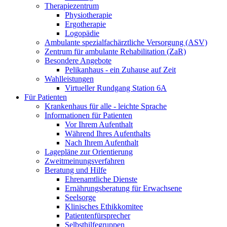
Therapiezentrum
Physiotherapie
Ergotherapie
Logopädie
Ambulante spezialfachärztliche Versorgung (ASV)
Zentrum für ambulante Rehabilitation (ZaR)
Besondere Angebote
Pelikanhaus - ein Zuhause auf Zeit
Wahlleistungen
Virtueller Rundgang Station 6A
Für Patienten
Krankenhaus für alle - leichte Sprache
Informationen für Patienten
Vor Ihrem Aufenthalt
Während Ihres Aufenthalts
Nach Ihrem Aufenthalt
Lagepläne zur Orientierung
Zweitmeinungsverfahren
Beratung und Hilfe
Ehrenamtliche Dienste
Ernährungsberatung für Erwachsene
Seelsorge
Klinisches Ethikkomitee
Patientenfürsprecher
Selbsthilfegruppen