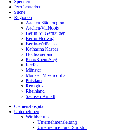
Spenden
Jetzt bewerben
Suche
Regionen
Aachen Städteregion
Aachen/ViaNobis
Berlin-St. Gertrauden
Berlin-Hedwig
Berlin-Weißensee
Katharina Kasper
Hochsauerland
Köln/Rhein-Sieg
Krefeld
Münster
Münster-Misericordia
Potsdam
Remigius
Rheinland
Sachsen-Anhalt
Clemenshospital
Unternehmen
Wir über uns
Unternehmensleitung
Unternehmen und Struktur