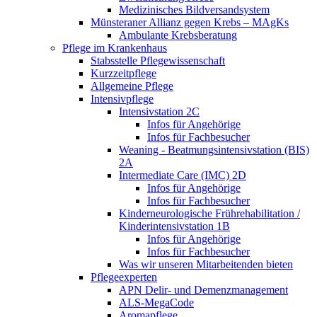
Medizinisches Bildversandsystem
Münsteraner Allianz gegen Krebs – MAgKs
Ambulante Krebsberatung
Pflege im Krankenhaus
Stabsstelle Pflegewissenschaft
Kurzzeitpflege
Allgemeine Pflege
Intensivpflege
Intensivstation 2C
Infos für Angehörige
Infos für Fachbesucher
Weaning - Beatmungsintensivstation (BIS)
2A
Intermediate Care (IMC) 2D
Infos für Angehörige
Infos für Fachbesucher
Kinderneurologische Frührehabilitation /
Kinderintensivstation 1B
Infos für Angehörige
Infos für Fachbesucher
Was wir unseren Mitarbeitenden bieten
Pflegeexperten
APN Delir- und Demenzmanagement
ALS-MegaCode
Aromapflege