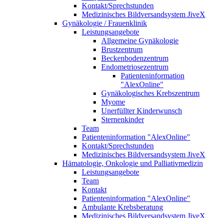
Kontakt/Sprechstunden
Medizinisches Bildversandsystem JiveX
Gynäkologie / Frauenklinik
Leistungsangebote
Allgemeine Gynäkologie
Brustzentrum
Beckenbodenzentrum
Endometriosezentrum
Patienteninformation
"AlexOnline"
Gynäkologisches Krebszentrum
Myome
Unerfüllter Kinderwunsch
Sternenkinder
Team
Patienteninformation "AlexOnline"
Kontakt/Sprechstunden
Medizinisches Bildversandsystem JiveX
Hämatologie, Onkologie und Palliativmedizin
Leistungsangebote
Team
Kontakt
Patienteninformation "AlexOnline"
Ambulante Krebsberatung
Medizinisches Bildversandsystem JiveX