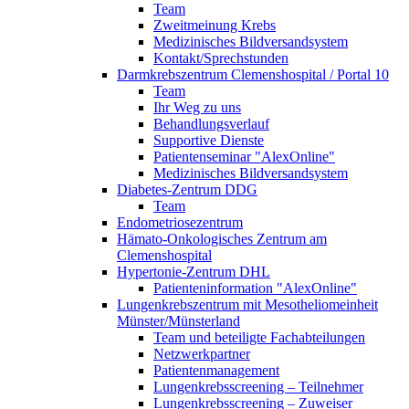
Team
Zweitmeinung Krebs
Medizinisches Bildversandsystem
Kontakt/Sprechstunden
Darmkrebszentrum Clemenshospital / Portal 10
Team
Ihr Weg zu uns
Behandlungsverlauf
Supportive Dienste
Patientenseminar "AlexOnline"
Medizinisches Bildversandsystem
Diabetes-Zentrum DDG
Team
Endometriosezentrum
Hämato-Onkologisches Zentrum am
Clemenshospital
Hypertonie-Zentrum DHL
Patienteninformation "AlexOnline"
Lungenkrebszentrum mit Mesotheliomeinheit
Münster/Münsterland
Team und beteiligte Fachabteilungen
Netzwerkpartner
Patientenmanagement
Lungenkrebsscreening – Teilnehmer
Lungenkrebsscreening – Zuweiser