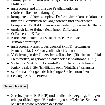
Hüftkopfabrutsch
angeborene und chronische Patellaluxationen
(Kniescheibenausrenkungen),
komplexe und hochkomplexe Deformitätenrekonstruktion der
unteren Extremitäten bei angeborenen und erworbenen
komplexen Fehlbildungen sowie Skelettdysplasien der Beine
ungleich lange Beine (Beinlängen-Differenz)
O-​Beine und X-​Beine
Knochendefekte und Pseudarthrosen, z.B. nach
Tumorentfernungen
angeborener kurzer Oberschenkel (PFFD, proximaler
Femurdefekt, CSF, congenital short femur)
Verkürzungen der Unterschenkelknochen (fibuläre und tibiale
Hemimelien, angeborene Schienbeinpseudarthrose, CPT)
Sichelfuß, Spitzfuß, Hackenfuß und Kletterfuß, Klumpfuß,
Knick-​​Senk-​Füße (landläufig auch "Plattfüße" genannt)
syndromal oder genetisch bedingte Skelettanomalien
Osteogenesis imperfecta
Neuroorthopädie
Zerebralparese (CP, ICP) und ähnliche Bewegungstörungen
mit spastikbedingten Veränderungen der Gelenke, Sehnen,
Muskeln sowie Knochen der Beine