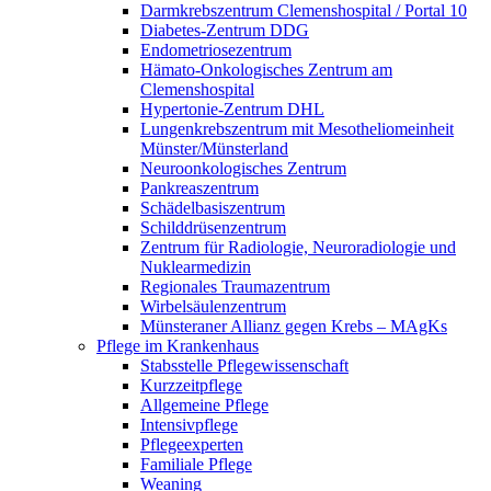
Darmkrebszentrum Clemenshospital / Portal 10
Diabetes-Zentrum DDG
Endometriosezentrum
Hämato-Onkologisches Zentrum am
Clemenshospital
Hypertonie-Zentrum DHL
Lungenkrebszentrum mit Mesotheliomeinheit
Münster/Münsterland
Neuroonkologisches Zentrum
Pankreaszentrum
Schädelbasiszentrum
Schilddrüsenzentrum
Zentrum für Radiologie, Neuroradiologie und
Nuklearmedizin
Regionales Traumazentrum
Wirbelsäulenzentrum
Münsteraner Allianz gegen Krebs – MAgKs
Pflege im Krankenhaus
Stabsstelle Pflegewissenschaft
Kurzzeitpflege
Allgemeine Pflege
Intensivpflege
Pflegeexperten
Familiale Pflege
Weaning