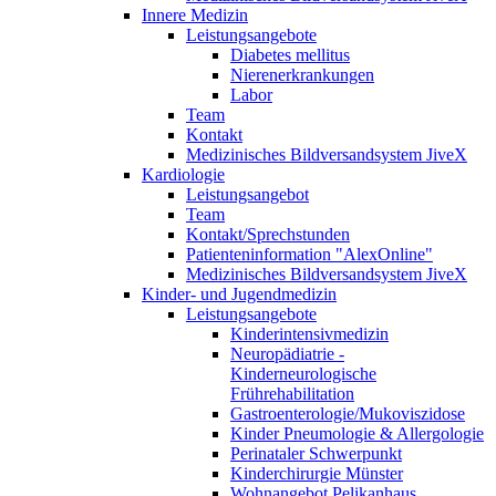
Innere Medizin
Leistungsangebote
Diabetes mellitus
Nierenerkrankungen
Labor
Team
Kontakt
Medizinisches Bildversandsystem JiveX
Kardiologie
Leistungsangebot
Team
Kontakt/Sprechstunden
Patienteninformation "AlexOnline"
Medizinisches Bildversandsystem JiveX
Kinder- und Jugendmedizin
Leistungsangebote
Kinderintensivmedizin
Neuropädiatrie -
Kinderneurologische
Frührehabilitation
Gastroenterologie/Mukoviszidose
Kinder Pneumologie & Allergologie
Perinataler Schwerpunkt
Kinderchirurgie Münster
Wohnangebot Pelikanhaus