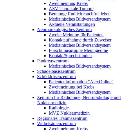
Zweitmeinung Krebs
ASV Thorakale Tumore
Beratung: Endlich rauchfrei leben
Medizinisches Bildversandsystem
Aktuelle Veranstaltungen
Neuroonkologisches Zentrum
Zweite Meinung für Patienten
Kontaktaufnahme durch Zuweiser
Medizinisches Bildversandsystem
Forschungsgruppe Meningeome
Kontakt/Sprechstunden
Pankreaszentrum
Medizinisches Bildversandsystem
Schädelbasiszentrum
Schilddrüsenzentrum
Patienteninformation "AlexOnline"
Zweitmeinung bei Krebs
Medizinisches Bildversandsystem
Zentrum für Radiologie, Neuroradiologie und
Nuklearmedizin
Radiologie
MVZ Nuklearmedizin
Regionales Traumazentrum
Wirbelsäulenzentrum
Zweitmeinung Krebs