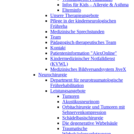
Infos für Kids – Allergie & Asthma
Elterninfo
Unsere Therapieangebote
Pflege in der kinderneurologischen
Frühreha
Medizinische Sprechstunden
Team
Pädagogisch-therapeutisches Team
Kontakt
Patienteninformation "AlexOnline"
Kindermedizinischer Notfalldienst
(KVWL)
Medizinisches Bildversandsystem JiveX
Neurochirurgie
Department für neurotraumatologische
Frührehabilitation
Leistungsangebote
Tumoren
Akustikusneurinom
Orbitachirurgie und Tumoren mit
Sehnervenkompression
Schädelbasischirurgie
Die degenerative Wirbelsäule
Traumatische
Wirbelsäulenverletzungen