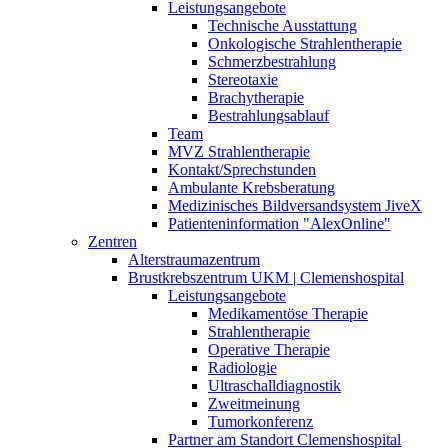
Leistungsangebote
Technische Ausstattung
Onkologische Strahlentherapie
Schmerzbestrahlung
Stereotaxie
Brachytherapie
Bestrahlungsablauf
Team
MVZ Strahlentherapie
Kontakt/Sprechstunden
Ambulante Krebsberatung
Medizinisches Bildversandsystem JiveX
Patienteninformation "AlexOnline"
Zentren
Alterstraumazentrum
Brustkrebszentrum UKM | Clemenshospital
Leistungsangebote
Medikamentöse Therapie
Strahlentherapie
Operative Therapie
Radiologie
Ultraschalldiagnostik
Zweitmeinung
Tumorkonferenz
Partner am Standort Clemenshospital