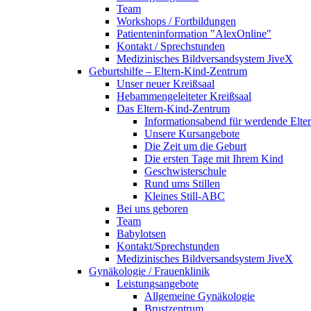
Team
Workshops / Fortbildungen
Patienteninformation "AlexOnline"
Kontakt / Sprechstunden
Medizinisches Bildversandsystem JiveX
Geburtshilfe – Eltern-Kind-Zentrum
Unser neuer Kreißsaal
Hebammengeleiteter Kreißsaal
Das Eltern-Kind-Zentrum
Informationsabend für werdende Elte
Unsere Kursangebote
Die Zeit um die Geburt
Die ersten Tage mit Ihrem Kind
Geschwisterschule
Rund ums Stillen
Kleines Still-ABC
Bei uns geboren
Team
Babylotsen
Kontakt/Sprechstunden
Medizinisches Bildversandsystem JiveX
Gynäkologie / Frauenklinik
Leistungsangebote
Allgemeine Gynäkologie
Brustzentrum