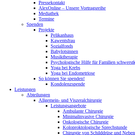
Pressekontakt
AlexOnline – Unsere Vortragsreihe
Mediathek
Termine
Spenden
Projekte
Pelikanhaus
Kawentsfrau
Sozialfonds
Babylotsinnen
Musiktherapie
Psychologische Hilfe für Familien schwerst
Yoga bei Krebs
Yoga bei Endometriose
So können Sie spenden!
Kondolenzspende
Leistungen
Abteilungen
Allgemein- und Viszeralchirurgie
Leistungsangebote
Ambulante Chirurgie
Minimalinvasive Chirurgie
Onkologische Chirurgie
Koloproktologische Sprechstunde
Chirurgie von Schilddrüse und Neben