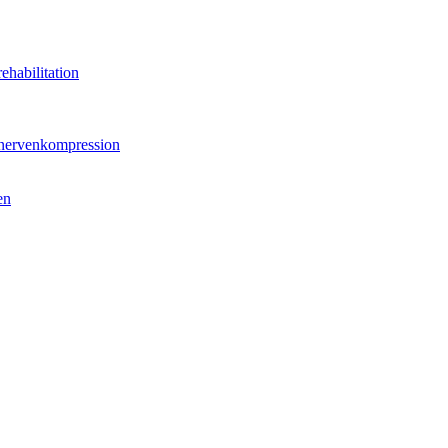
ehabilitation
hnervenkompression
en