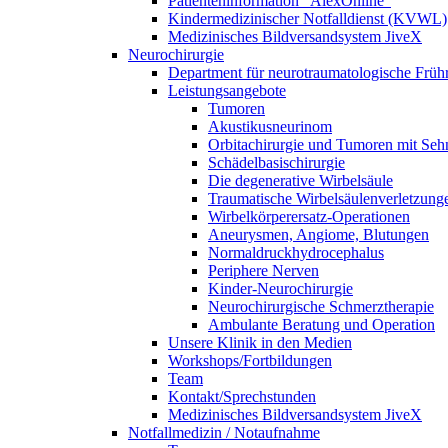
Patienteninformation "AlexOnline"
Kindermedizinischer Notfalldienst (KVWL)
Medizinisches Bildversandsystem JiveX
Neurochirurgie
Department für neurotraumatologische Frühr
Leistungsangebote
Tumoren
Akustikusneurinom
Orbitachirurgie und Tumoren mit Se
Schädelbasischirurgie
Die degenerative Wirbelsäule
Traumatische Wirbelsäulenverletzung
Wirbelkörperersatz-Operationen
Aneurysmen, Angiome, Blutungen
Normaldruckhydrocephalus
Periphere Nerven
Kinder-Neurochirurgie
Neurochirurgische Schmerztherapie
Ambulante Beratung und Operation
Unsere Klinik in den Medien
Workshops/Fortbildungen
Team
Kontakt/Sprechstunden
Medizinisches Bildversandsystem JiveX
Notfallmedizin / Notaufnahme