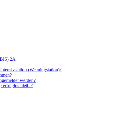
(BIS) 2A
intensivstation (Weaningstation)?
ommen?
angemeldet werden?
 erfolglos bleibt?