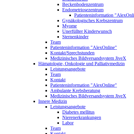
Beckenbodenzentrum
Endometriosezentrum
Patienteninformation "AlexOnl
Gynäkologisches Krebszentrum
Myome
Unerfüllter Kinderwunsch
Sternenkinder
Team
Patienteninformation "AlexOnline"
Kontakt/Sprechstunden
Medizinisches Bildversandsystem JiveX
Hämatologie, Onkologie und Palliativmedizin
Leistungsangebote
Team
Kontakt
Patienteninformation "AlexOnline"
Ambulante Krebsberatung
Medizinisches Bildversandsystem JiveX
Innere Medizin
Leistungsangebote
Diabetes mellitus
Nierenerkrankungen
Labor
Team
Kontakt