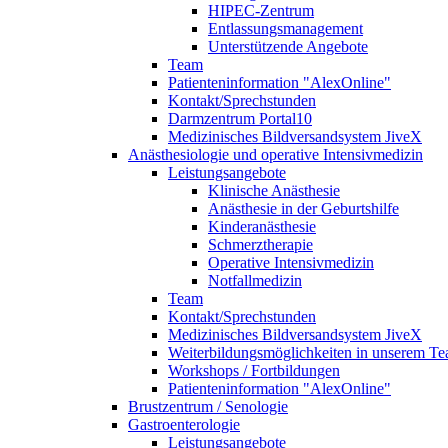
HIPEC-Zentrum
Entlassungsmanagement
Unterstützende Angebote
Team
Patienteninformation "AlexOnline"
Kontakt/Sprechstunden
Darmzentrum Portal10
Medizinisches Bildversandsystem JiveX
Anästhesiologie und operative Intensivmedizin
Leistungsangebote
Klinische Anästhesie
Anästhesie in der Geburtshilfe
Kinderanästhesie
Schmerztherapie
Operative Intensivmedizin
Notfallmedizin
Team
Kontakt/Sprechstunden
Medizinisches Bildversandsystem JiveX
Weiterbildungsmöglichkeiten in unserem T
Workshops / Fortbildungen
Patienteninformation "AlexOnline"
Brustzentrum / Senologie
Gastroenterologie
Leistungsangebote