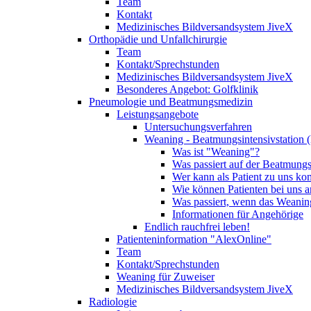
Team
Kontakt
Medizinisches Bildversandsystem JiveX
Orthopädie und Unfallchirurgie
Team
Kontakt/Sprechstunden
Medizinisches Bildversandsystem JiveX
Besonderes Angebot: Golfklinik
Pneumologie und Beatmungsmedizin
Leistungsangebote
Untersuchungsverfahren
Weaning - Beatmungsintensivstation 
Was ist "Weaning"?
Was passiert auf der Beatmungs
Wer kann als Patient zu uns k
Wie können Patienten bei uns 
Was passiert, wenn das Weaning
Informationen für Angehörige
Endlich rauchfrei leben!
Patienteninformation "AlexOnline"
Team
Kontakt/Sprechstunden
Weaning für Zuweiser
Medizinisches Bildversandsystem JiveX
Radiologie