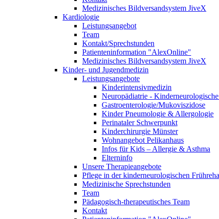
Medizinisches Bildversandsystem JiveX
Kardiologie
Leistungsangebot
Team
Kontakt/Sprechstunden
Patienteninformation "AlexOnline"
Medizinisches Bildversandsystem JiveX
Kinder- und Jugendmedizin
Leistungsangebote
Kinderintensivmedizin
Neuropädiatrie - Kinderneurologische 
Gastroenterologie/Mukoviszidose
Kinder Pneumologie & Allergologie
Perinataler Schwerpunkt
Kinderchirurgie Münster
Wohnangebot Pelikanhaus
Infos für Kids – Allergie & Asthma
Elterninfo
Unsere Therapieangebote
Pflege in der kinderneurologischen Frühreh
Medizinische Sprechstunden
Team
Pädagogisch-therapeutisches Team
Kontakt