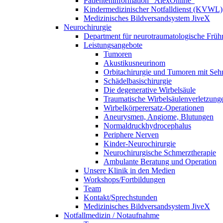
Patienteninformation "AlexOnline"
Kindermedizinischer Notfalldienst (KVWL)
Medizinisches Bildversandsystem JiveX
Neurochirurgie
Department für neurotraumatologische Frühr
Leistungsangebote
Tumoren
Akustikusneurinom
Orbitachirurgie und Tumoren mit Se
Schädelbasischirurgie
Die degenerative Wirbelsäule
Traumatische Wirbelsäulenverletzung
Wirbelkörperersatz-Operationen
Aneurysmen, Angiome, Blutungen
Normaldruckhydrocephalus
Periphere Nerven
Kinder-Neurochirurgie
Neurochirurgische Schmerztherapie
Ambulante Beratung und Operation
Unsere Klinik in den Medien
Workshops/Fortbildungen
Team
Kontakt/Sprechstunden
Medizinisches Bildversandsystem JiveX
Notfallmedizin / Notaufnahme