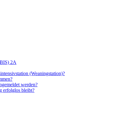
(BIS) 2A
intensivstation (Weaningstation)?
ommen?
angemeldet werden?
 erfolglos bleibt?