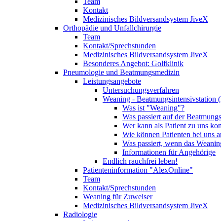
Team
Kontakt
Medizinisches Bildversandsystem JiveX
Orthopädie und Unfallchirurgie
Team
Kontakt/Sprechstunden
Medizinisches Bildversandsystem JiveX
Besonderes Angebot: Golfklinik
Pneumologie und Beatmungsmedizin
Leistungsangebote
Untersuchungsverfahren
Weaning - Beatmungsintensivstation 
Was ist "Weaning"?
Was passiert auf der Beatmungs
Wer kann als Patient zu uns k
Wie können Patienten bei uns 
Was passiert, wenn das Weaning
Informationen für Angehörige
Endlich rauchfrei leben!
Patienteninformation "AlexOnline"
Team
Kontakt/Sprechstunden
Weaning für Zuweiser
Medizinisches Bildversandsystem JiveX
Radiologie