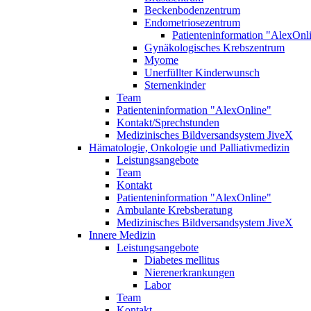
Beckenbodenzentrum
Endometriosezentrum
Patienteninformation "AlexOnl
Gynäkologisches Krebszentrum
Myome
Unerfüllter Kinderwunsch
Sternenkinder
Team
Patienteninformation "AlexOnline"
Kontakt/Sprechstunden
Medizinisches Bildversandsystem JiveX
Hämatologie, Onkologie und Palliativmedizin
Leistungsangebote
Team
Kontakt
Patienteninformation "AlexOnline"
Ambulante Krebsberatung
Medizinisches Bildversandsystem JiveX
Innere Medizin
Leistungsangebote
Diabetes mellitus
Nierenerkrankungen
Labor
Team
Kontakt