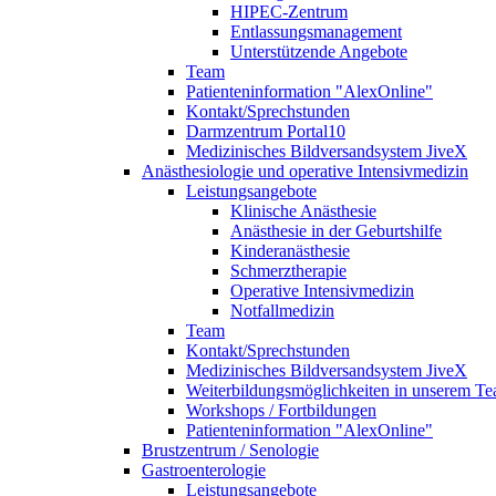
HIPEC-Zentrum
Entlassungsmanagement
Unterstützende Angebote
Team
Patienteninformation "AlexOnline"
Kontakt/Sprechstunden
Darmzentrum Portal10
Medizinisches Bildversandsystem JiveX
Anästhesiologie und operative Intensivmedizin
Leistungsangebote
Klinische Anästhesie
Anästhesie in der Geburtshilfe
Kinderanästhesie
Schmerztherapie
Operative Intensivmedizin
Notfallmedizin
Team
Kontakt/Sprechstunden
Medizinisches Bildversandsystem JiveX
Weiterbildungsmöglichkeiten in unserem T
Workshops / Fortbildungen
Patienteninformation "AlexOnline"
Brustzentrum / Senologie
Gastroenterologie
Leistungsangebote