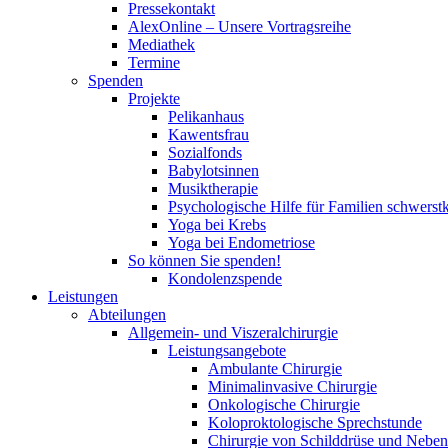
Pressekontakt
AlexOnline – Unsere Vortragsreihe
Mediathek
Termine
Spenden
Projekte
Pelikanhaus
Kawentsfrau
Sozialfonds
Babylotsinnen
Musiktherapie
Psychologische Hilfe für Familien schwerst
Yoga bei Krebs
Yoga bei Endometriose
So können Sie spenden!
Kondolenzspende
Leistungen
Abteilungen
Allgemein- und Viszeralchirurgie
Leistungsangebote
Ambulante Chirurgie
Minimalinvasive Chirurgie
Onkologische Chirurgie
Koloproktologische Sprechstunde
Chirurgie von Schilddrüse und Neben