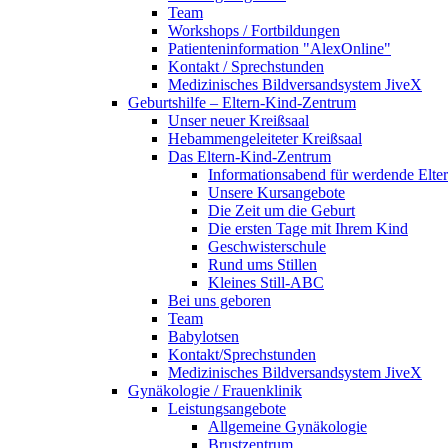
Team
Workshops / Fortbildungen
Patienteninformation "AlexOnline"
Kontakt / Sprechstunden
Medizinisches Bildversandsystem JiveX
Geburtshilfe – Eltern-Kind-Zentrum
Unser neuer Kreißsaal
Hebammengeleiteter Kreißsaal
Das Eltern-Kind-Zentrum
Informationsabend für werdende Elte
Unsere Kursangebote
Die Zeit um die Geburt
Die ersten Tage mit Ihrem Kind
Geschwisterschule
Rund ums Stillen
Kleines Still-ABC
Bei uns geboren
Team
Babylotsen
Kontakt/Sprechstunden
Medizinisches Bildversandsystem JiveX
Gynäkologie / Frauenklinik
Leistungsangebote
Allgemeine Gynäkologie
Brustzentrum