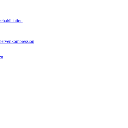
ehabilitation
hnervenkompression
en