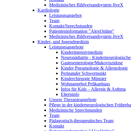
Medizinisches Bildversandsystem JiveX
Kardiologie
Leistungsangebot
Team
Kontakt/Sprechstunden
Patienteninformation "AlexOnline"
Medizinisches Bildversandsystem JiveX
Kinder- und Jugendmedizin
Leistungsangebote
Kinderintensivmedizin
Neuropädiatrie - Kinderneurologische 
Gastroenterologie/Mukoviszidose
Kinder Pneumologie & Allergologie
Perinataler Schwerpunkt
Kinderchirurgie Münster
Wohnangebot Pelikanhaus
Infos für Kids – Allergie & Asthma
Elterninfo
Unsere Therapieangebote
Pflege in der kinderneurologischen Frühreh
Medizinische Sprechstunden
Team
Pädagogisch-therapeutisches Team
Kontakt