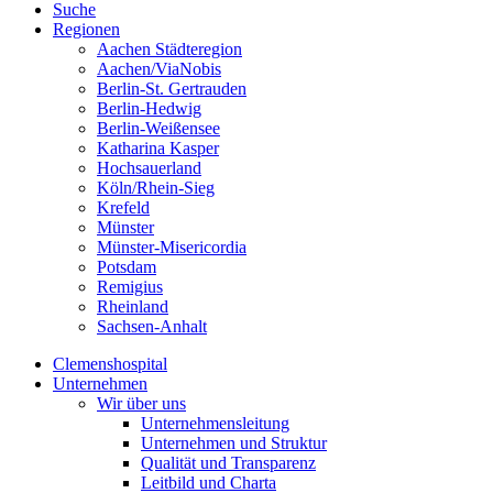
Suche
Regionen
Aachen Städteregion
Aachen/ViaNobis
Berlin-St. Gertrauden
Berlin-Hedwig
Berlin-Weißensee
Katharina Kasper
Hochsauerland
Köln/Rhein-Sieg
Krefeld
Münster
Münster-Misericordia
Potsdam
Remigius
Rheinland
Sachsen-Anhalt
Clemenshospital
Unternehmen
Wir über uns
Unternehmensleitung
Unternehmen und Struktur
Qualität und Transparenz
Leitbild und Charta