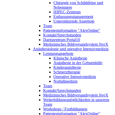
Chirurgie von Schilddrüse und
Nebenniere
HIPEC-Zentrum
Entlassungsmanagement
Unterstützende Angebote
Team
Patienteninformation "AlexOnline"
Kontakt/Sprechstunden
Darmzentrum Portal10
Medizinisches Bildversandsystem JiveX
Anästhesiologie und operative Intensivmedizin
Leistungsangebote
Klinische Anästhesie
Anästhesie in der Geburtshilfe
Kinderanästhesie
Schmerztherapie
Operative Intensivmedizin
Notfallmedizin
Team
Kontakt/Sprechstunden
Medizinisches Bildversandsystem JiveX
Weiterbildungsmöglichkeiten in unserem
Team
Workshops / Fortbildungen
Patienteninformation "AlexOnline"