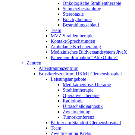
Onkologische Strahlentherapie
Schmerzbestrahlung
Stereotaxie
Brachytherapie
Bestrahlungsablauf
Team
MVZ Strahlentherapie
Kontakt/Sprechstunden
Ambulante Krebsberatung
Medizinisches Bildversandsystem JiveX
Patienteninformation "AlexOnline"
Zentren
Alterstraumazentrum
Brustkrebszentrum UKM | Clemenshospital
Leistungsangebote
Medikamentöse Therapie
Strahlentherapie
Operative Therapie
Radiologie
Ultraschalldiagnostik
Zweitmeinung
Tumorkonferenz
Partner am Standort Clemenshospital
Team
Zweitmeinung Krebs