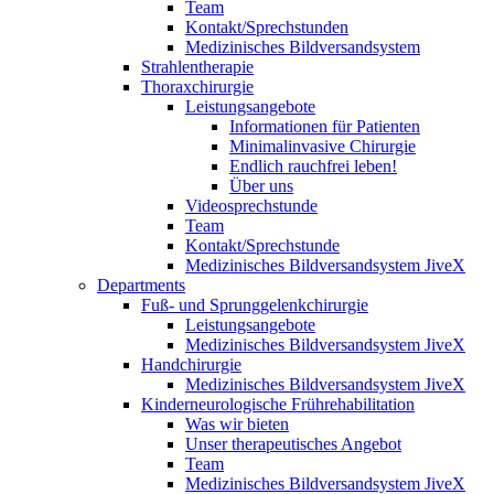
Team
Kontakt/Sprechstunden
Medizinisches Bildversandsystem
Strahlentherapie
Thoraxchirurgie
Leistungsangebote
Informationen für Patienten
Minimalinvasive Chirurgie
Endlich rauchfrei leben!
Über uns
Videosprechstunde
Team
Kontakt/Sprechstunde
Medizinisches Bildversandsystem JiveX
Departments
Fuß- und Sprunggelenkchirurgie
Leistungsangebote
Medizinisches Bildversandsystem JiveX
Handchirurgie
Medizinisches Bildversandsystem JiveX
Kinderneurologische Frührehabilitation
Was wir bieten
Unser therapeutisches Angebot
Team
Medizinisches Bildversandsystem JiveX