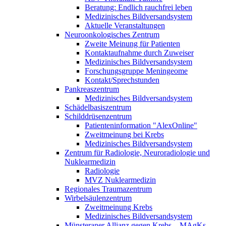
Beratung: Endlich rauchfrei leben
Medizinisches Bildversandsystem
Aktuelle Veranstaltungen
Neuroonkologisches Zentrum
Zweite Meinung für Patienten
Kontaktaufnahme durch Zuweiser
Medizinisches Bildversandsystem
Forschungsgruppe Meningeome
Kontakt/Sprechstunden
Pankreaszentrum
Medizinisches Bildversandsystem
Schädelbasiszentrum
Schilddrüsenzentrum
Patienteninformation "AlexOnline"
Zweitmeinung bei Krebs
Medizinisches Bildversandsystem
Zentrum für Radiologie, Neuroradiologie und
Nuklearmedizin
Radiologie
MVZ Nuklearmedizin
Regionales Traumazentrum
Wirbelsäulenzentrum
Zweitmeinung Krebs
Medizinisches Bildversandsystem
Münsteraner Allianz gegen Krebs – MAgKs