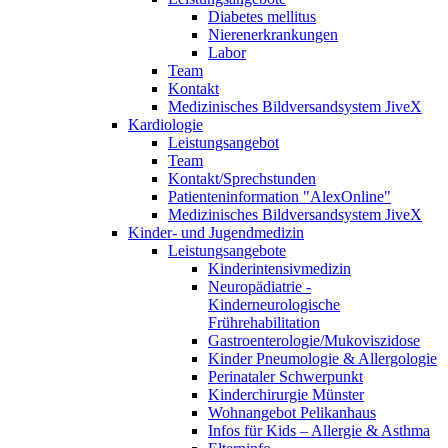
Diabetes mellitus
Nierenerkrankungen
Labor
Team
Kontakt
Medizinisches Bildversandsystem JiveX
Kardiologie
Leistungsangebot
Team
Kontakt/Sprechstunden
Patienteninformation "AlexOnline"
Medizinisches Bildversandsystem JiveX
Kinder- und Jugendmedizin
Leistungsangebote
Kinderintensivmedizin
Neuropädiatrie -
Kinderneurologische
Frührehabilitation
Gastroenterologie/Mukoviszidose
Kinder Pneumologie & Allergologie
Perinataler Schwerpunkt
Kinderchirurgie Münster
Wohnangebot Pelikanhaus
Infos für Kids – Allergie & Asthma