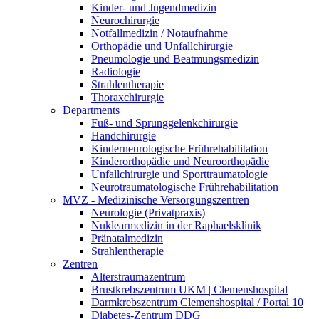
Kinder- und Jugendmedizin
Neurochirurgie
Notfallmedizin / Notaufnahme
Orthopädie und Unfallchirurgie
Pneumologie und Beatmungsmedizin
Radiologie
Strahlentherapie
Thoraxchirurgie
Departments
Fuß- und Sprunggelenkchirurgie
Handchirurgie
Kinderneurologische Frührehabilitation
Kinderorthopädie und Neuroorthopädie
Unfallchirurgie und Sporttraumatologie
Neurotraumatologische Frührehabilitation
MVZ - Medizinische Versorgungszentren
Neurologie (Privatpraxis)
Nuklearmedizin in der Raphaelsklinik
Pränatalmedizin
Strahlentherapie
Zentren
Alterstraumazentrum
Brustkrebszentrum UKM | Clemenshospital
Darmkrebszentrum Clemenshospital / Portal 10
Diabetes-Zentrum DDG