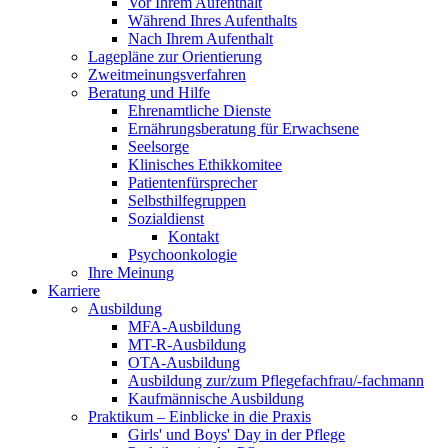
Vor Ihrem Aufenthalt
Während Ihres Aufenthalts
Nach Ihrem Aufenthalt
Lagepläne zur Orientierung
Zweitmeinungsverfahren
Beratung und Hilfe
Ehrenamtliche Dienste
Ernährungsberatung für Erwachsene
Seelsorge
Klinisches Ethikkomitee
Patientenfürsprecher
Selbsthilfegruppen
Sozialdienst
Kontakt
Psychoonkologie
Ihre Meinung
Karriere
Ausbildung
MFA-Ausbildung
MT-R-Ausbildung
OTA-Ausbildung
Ausbildung zur/zum Pflegefachfrau/-fachmann
Kaufmännische Ausbildung
Praktikum – Einblicke in die Praxis
Girls' und Boys' Day in der Pflege