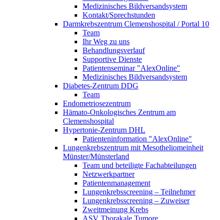
Medizinisches Bildversandsystem
Kontakt/Sprechstunden
Darmkrebszentrum Clemenshospital / Portal 10
Team
Ihr Weg zu uns
Behandlungsverlauf
Supportive Dienste
Patientenseminar "AlexOnline"
Medizinisches Bildversandsystem
Diabetes-Zentrum DDG
Team
Endometriosezentrum
Hämato-Onkologisches Zentrum am
Clemenshospital
Hypertonie-Zentrum DHL
Patienteninformation "AlexOnline"
Lungenkrebszentrum mit Mesotheliomeinheit
Münster/Münsterland
Team und beteiligte Fachabteilungen
Netzwerkpartner
Patientenmanagement
Lungenkrebsscreening – Teilnehmer
Lungenkrebsscreening – Zuweiser
Zweitmeinung Krebs
ASV Thorakale Tumore