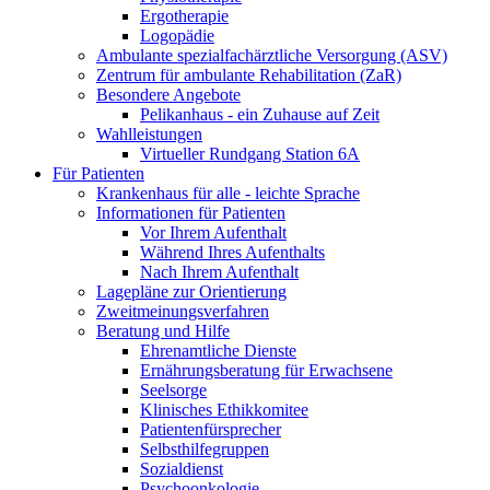
Ergotherapie
Logopädie
Ambulante spezialfachärztliche Versorgung (ASV)
Zentrum für ambulante Rehabilitation (ZaR)
Besondere Angebote
Pelikanhaus - ein Zuhause auf Zeit
Wahlleistungen
Virtueller Rundgang Station 6A
Für Patienten
Krankenhaus für alle - leichte Sprache
Informationen für Patienten
Vor Ihrem Aufenthalt
Während Ihres Aufenthalts
Nach Ihrem Aufenthalt
Lagepläne zur Orientierung
Zweitmeinungsverfahren
Beratung und Hilfe
Ehrenamtliche Dienste
Ernährungsberatung für Erwachsene
Seelsorge
Klinisches Ethikkomitee
Patientenfürsprecher
Selbsthilfegruppen
Sozialdienst
Psychoonkologie