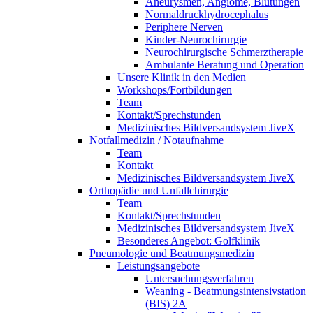
Aneurysmen, Angiome, Blutungen
Normaldruckhydrocephalus
Periphere Nerven
Kinder-Neurochirurgie
Neurochirurgische Schmerztherapie
Ambulante Beratung und Operation
Unsere Klinik in den Medien
Workshops/Fortbildungen
Team
Kontakt/Sprechstunden
Medizinisches Bildversandsystem JiveX
Notfallmedizin / Notaufnahme
Team
Kontakt
Medizinisches Bildversandsystem JiveX
Orthopädie und Unfallchirurgie
Team
Kontakt/Sprechstunden
Medizinisches Bildversandsystem JiveX
Besonderes Angebot: Golfklinik
Pneumologie und Beatmungsmedizin
Leistungsangebote
Untersuchungsverfahren
Weaning - Beatmungsintensivstation
(BIS) 2A