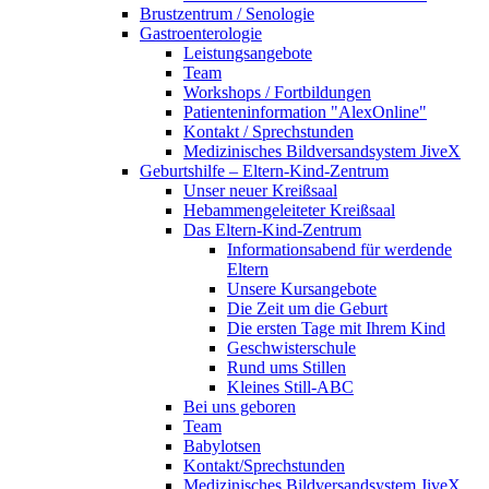
Brustzentrum / Senologie
Gastroenterologie
Leistungsangebote
Team
Workshops / Fortbildungen
Patienteninformation "AlexOnline"
Kontakt / Sprechstunden
Medizinisches Bildversandsystem JiveX
Geburtshilfe – Eltern-Kind-Zentrum
Unser neuer Kreißsaal
Hebammengeleiteter Kreißsaal
Das Eltern-Kind-Zentrum
Informationsabend für werdende
Eltern
Unsere Kursangebote
Die Zeit um die Geburt
Die ersten Tage mit Ihrem Kind
Geschwisterschule
Rund ums Stillen
Kleines Still-ABC
Bei uns geboren
Team
Babylotsen
Kontakt/Sprechstunden
Medizinisches Bildversandsystem JiveX