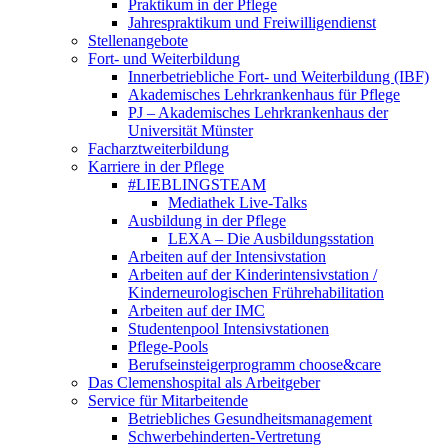
Praktikum in der Pflege
Jahrespraktikum und Freiwilligendienst
Stellenangebote
Fort- und Weiterbildung
Innerbetriebliche Fort- und Weiterbildung (IBF)
Akademisches Lehrkrankenhaus für Pflege
PJ – Akademisches Lehrkrankenhaus der
Universität Münster
Facharztweiterbildung
Karriere in der Pflege
#LIEBLINGSTEAM
Mediathek Live-Talks
Ausbildung in der Pflege
LEXA – Die Ausbildungsstation
Arbeiten auf der Intensivstation
Arbeiten auf der Kinderintensivstation /
Kinderneurologischen Frührehabilitation
Arbeiten auf der IMC
Studentenpool Intensivstationen
Pflege-Pools
Berufseinsteigerprogramm choose&care
Das Clemenshospital als Arbeitgeber
Service für Mitarbeitende
Betriebliches Gesundheitsmanagement
Schwerbehinderten-Vertretung