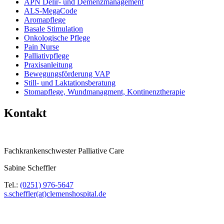
APN Delir- und Demenzmanagement
ALS-MegaCode
Aromapflege
Basale Stimulation
Onkologische Pflege
Pain Nurse
Palliativpflege
Praxisanleitung
Bewegungsförderung VAP
Still- und Laktationsberatung
Stomapflege, Wundmanagment, Kontinenztherapie
Kontakt
Fachkrankenschwester Palliative Care
Sabine Scheffler
Tel.:
(0251) 976-5647
s.scheffler(at)clemenshospital.de