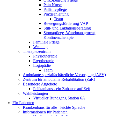
Onkologische Pflege
Pain Nurse
Palliativpflege
Praxisanleitung
Team
Bewegungsförderung VAP
Still- und Laktationsberatung
Stomapflege, Wundmanagment,
Kontinenztherapie
Familiale Pflege
Weaning
Therapiezentrum
Physiotherapie
Ergotherapie
Logopädie
Team
Ambulante spezialfachärztliche Versorgung (ASV)
Zentrum für ambulante Rehabilitation (ZaR)
Besondere Angebote
Pelikanhaus - ein Zuhause auf Zeit
Wahlleistungen
Virtueller Rundgang Station 6A
Für Patienten
Krankenhaus für alle - leichte Sprache
Informationen für Patienten