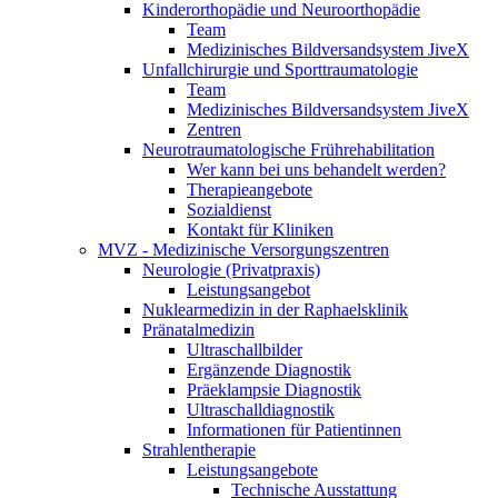
Kinderorthopädie und Neuroorthopädie
Team
Medizinisches Bildversandsystem JiveX
Unfallchirurgie und Sporttraumatologie
Team
Medizinisches Bildversandsystem JiveX
Zentren
Neurotraumatologische Frührehabilitation
Wer kann bei uns behandelt werden?
Therapieangebote
Sozialdienst
Kontakt für Kliniken
MVZ - Medizinische Versorgungszentren
Neurologie (Privatpraxis)
Leistungsangebot
Nuklearmedizin in der Raphaelsklinik
Pränatalmedizin
Ultraschallbilder
Ergänzende Diagnostik
Präeklampsie Diagnostik
Ultraschalldiagnostik
Informationen für Patientinnen
Strahlentherapie
Leistungsangebote
Technische Ausstattung