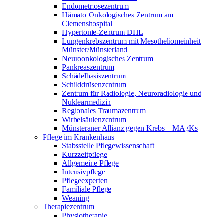
Endometriosezentrum
Hämato-Onkologisches Zentrum am
Clemenshospital
Hypertonie-Zentrum DHL
Lungenkrebszentrum mit Mesotheliomeinheit
Münster/Münsterland
Neuroonkologisches Zentrum
Pankreaszentrum
Schädelbasiszentrum
Schilddrüsenzentrum
Zentrum für Radiologie, Neuroradiologie und
Nuklearmedizin
Regionales Traumazentrum
Wirbelsäulenzentrum
Münsteraner Allianz gegen Krebs – MAgKs
Pflege im Krankenhaus
Stabsstelle Pflegewissenschaft
Kurzzeitpflege
Allgemeine Pflege
Intensivpflege
Pflegeexperten
Familiale Pflege
Weaning
Therapiezentrum
Physiotherapie