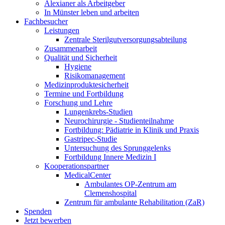
Alexianer als Arbeitgeber
In Münster leben und arbeiten
Fachbesucher
Leistungen
Zentrale Sterilgutversorgungsabteilung
Zusammenarbeit
Qualität und Sicherheit
Hygiene
Risikomanagement
Medizinproduktesicherheit
Termine und Fortbildung
Forschung und Lehre
Lungenkrebs-Studien
Neurochirurgie - Studienteilnahme
Fortbildung: Pädiatrie in Klinik und Praxis
Gastripec-Studie
Untersuchung des Sprunggelenks
Fortbildung Innere Medizin I
Kooperationspartner
MedicalCenter
Ambulantes OP-Zentrum am
Clemenshospital
Zentrum für ambulante Rehabilitation (ZaR)
Spenden
Jetzt bewerben