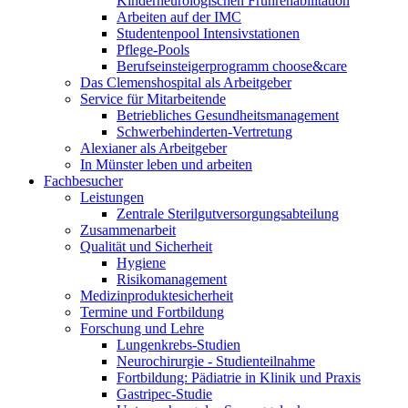
Kinderneurologischen Frührehabilitation
Arbeiten auf der IMC
Studentenpool Intensivstationen
Pflege-Pools
Berufseinsteigerprogramm choose&care
Das Clemenshospital als Arbeitgeber
Service für Mitarbeitende
Betriebliches Gesundheitsmanagement
Schwerbehinderten-Vertretung
Alexianer als Arbeitgeber
In Münster leben und arbeiten
Fachbesucher
Leistungen
Zentrale Sterilgutversorgungsabteilung
Zusammenarbeit
Qualität und Sicherheit
Hygiene
Risikomanagement
Medizinproduktesicherheit
Termine und Fortbildung
Forschung und Lehre
Lungenkrebs-Studien
Neurochirurgie - Studienteilnahme
Fortbildung: Pädiatrie in Klinik und Praxis
Gastripec-Studie