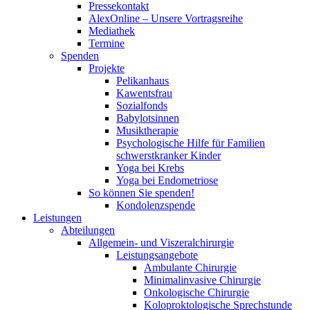
Pressekontakt
AlexOnline – Unsere Vortragsreihe
Mediathek
Termine
Spenden
Projekte
Pelikanhaus
Kawentsfrau
Sozialfonds
Babylotsinnen
Musiktherapie
Psychologische Hilfe für Familien
schwerstkranker Kinder
Yoga bei Krebs
Yoga bei Endometriose
So können Sie spenden!
Kondolenzspende
Leistungen
Abteilungen
Allgemein- und Viszeralchirurgie
Leistungsangebote
Ambulante Chirurgie
Minimalinvasive Chirurgie
Onkologische Chirurgie
Koloproktologische Sprechstunde