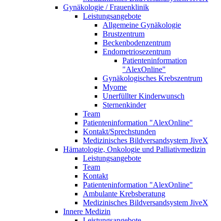
Gynäkologie / Frauenklinik
Leistungsangebote
Allgemeine Gynäkologie
Brustzentrum
Beckenbodenzentrum
Endometriosezentrum
Patienteninformation
"AlexOnline"
Gynäkologisches Krebszentrum
Myome
Unerfüllter Kinderwunsch
Sternenkinder
Team
Patienteninformation "AlexOnline"
Kontakt/Sprechstunden
Medizinisches Bildversandsystem JiveX
Hämatologie, Onkologie und Palliativmedizin
Leistungsangebote
Team
Kontakt
Patienteninformation "AlexOnline"
Ambulante Krebsberatung
Medizinisches Bildversandsystem JiveX
Innere Medizin
Leistungsangebote