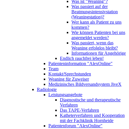
Was ist "Weaning"?
Was passiert auf der
Beatmungsintensivstation
(Weaningstation)?
Wer kann als Patient zu uns
kommen?
Wie können Patienten bei uns
angemeldet werden?
Was passiert, wenn das
Weaning erfolglos bleibt?
Informationen für Angehörige
Endlich rauchfrei leben!
Patienteninformation "AlexOnline"
Team
Kontakt/Sprechstunden
Weaning für Zuweiser
Medizinisches Bildversandsystem JiveX
Radiologie
Leistungsangebote
Diagnostische und therapeutische
Verfahren
Das TAPE-Verfahren
Katheterverfahren und Kooperation
mit der Fachklinik Hornheide
Patientenforum "AlexOnline"