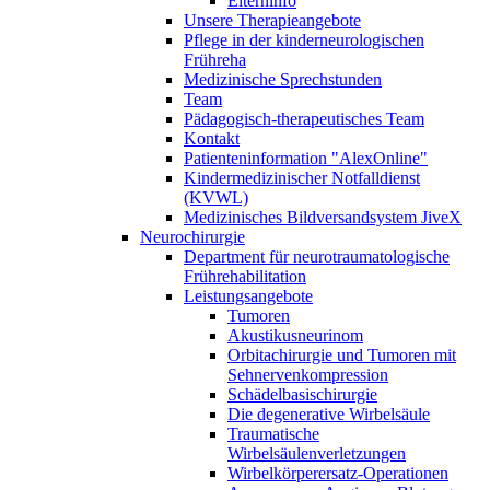
Elterninfo
Unsere Therapieangebote
Pflege in der kinderneurologischen
Frühreha
Medizinische Sprechstunden
Team
Pädagogisch-therapeutisches Team
Kontakt
Patienteninformation "AlexOnline"
Kindermedizinischer Notfalldienst
(KVWL)
Medizinisches Bildversandsystem JiveX
Neurochirurgie
Department für neurotraumatologische
Frührehabilitation
Leistungsangebote
Tumoren
Akustikusneurinom
Orbitachirurgie und Tumoren mit
Sehnervenkompression
Schädelbasischirurgie
Die degenerative Wirbelsäule
Traumatische
Wirbelsäulenverletzungen
Wirbelkörperersatz-Operationen