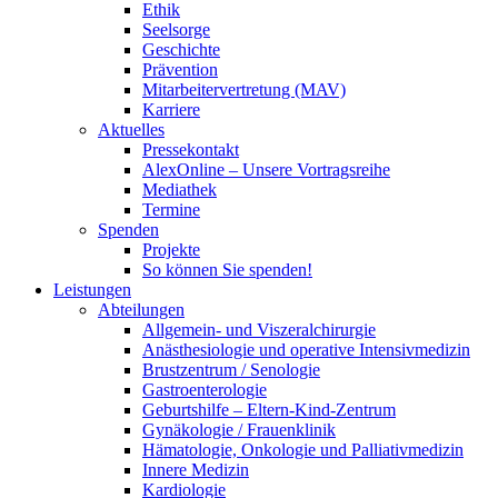
Ethik
Seelsorge
Geschichte
Prävention
Mitarbeitervertretung (MAV)
Karriere
Aktuelles
Pressekontakt
AlexOnline – Unsere Vortragsreihe
Mediathek
Termine
Spenden
Projekte
So können Sie spenden!
Leistungen
Abteilungen
Allgemein- und Viszeralchirurgie
Anästhesiologie und operative Intensivmedizin
Brustzentrum / Senologie
Gastroenterologie
Geburtshilfe – Eltern-Kind-Zentrum
Gynäkologie / Frauenklinik
Hämatologie, Onkologie und Palliativmedizin
Innere Medizin
Kardiologie