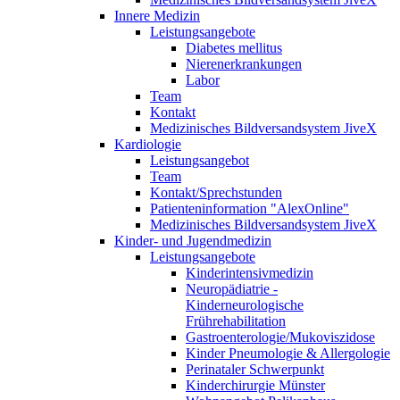
Innere Medizin
Leistungsangebote
Diabetes mellitus
Nierenerkrankungen
Labor
Team
Kontakt
Medizinisches Bildversandsystem JiveX
Kardiologie
Leistungsangebot
Team
Kontakt/Sprechstunden
Patienteninformation "AlexOnline"
Medizinisches Bildversandsystem JiveX
Kinder- und Jugendmedizin
Leistungsangebote
Kinderintensivmedizin
Neuropädiatrie -
Kinderneurologische
Frührehabilitation
Gastroenterologie/Mukoviszidose
Kinder Pneumologie & Allergologie
Perinataler Schwerpunkt
Kinderchirurgie Münster