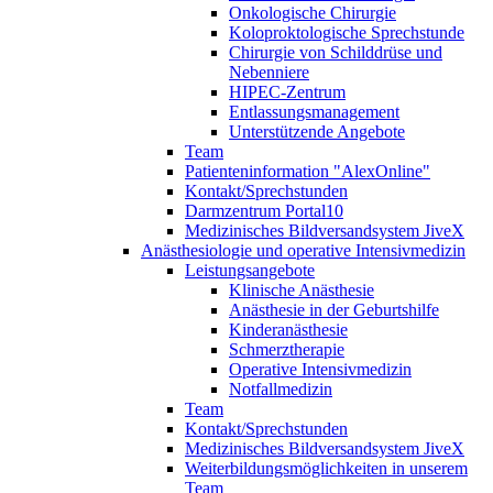
Onkologische Chirurgie
Koloproktologische Sprechstunde
Chirurgie von Schilddrüse und
Nebenniere
HIPEC-Zentrum
Entlassungsmanagement
Unterstützende Angebote
Team
Patienteninformation "AlexOnline"
Kontakt/Sprechstunden
Darmzentrum Portal10
Medizinisches Bildversandsystem JiveX
Anästhesiologie und operative Intensivmedizin
Leistungsangebote
Klinische Anästhesie
Anästhesie in der Geburtshilfe
Kinderanästhesie
Schmerztherapie
Operative Intensivmedizin
Notfallmedizin
Team
Kontakt/Sprechstunden
Medizinisches Bildversandsystem JiveX
Weiterbildungsmöglichkeiten in unserem
Team