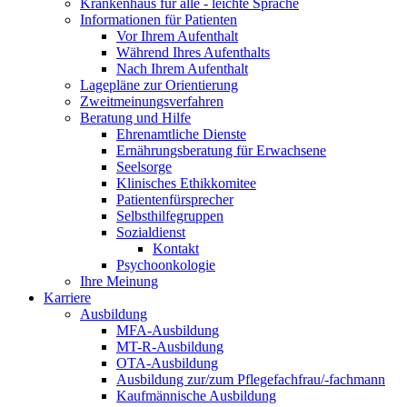
Krankenhaus für alle - leichte Sprache
Informationen für Patienten
Vor Ihrem Aufenthalt
Während Ihres Aufenthalts
Nach Ihrem Aufenthalt
Lagepläne zur Orientierung
Zweitmeinungsverfahren
Beratung und Hilfe
Ehrenamtliche Dienste
Ernährungsberatung für Erwachsene
Seelsorge
Klinisches Ethikkomitee
Patientenfürsprecher
Selbsthilfegruppen
Sozialdienst
Kontakt
Psychoonkologie
Ihre Meinung
Karriere
Ausbildung
MFA-Ausbildung
MT-R-Ausbildung
OTA-Ausbildung
Ausbildung zur/zum Pflegefachfrau/-fachmann
Kaufmännische Ausbildung