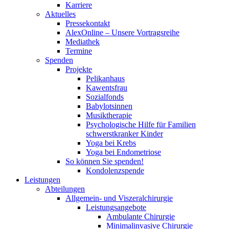
Karriere
Aktuelles
Pressekontakt
AlexOnline – Unsere Vortragsreihe
Mediathek
Termine
Spenden
Projekte
Pelikanhaus
Kawentsfrau
Sozialfonds
Babylotsinnen
Musiktherapie
Psychologische Hilfe für Familien
schwerstkranker Kinder
Yoga bei Krebs
Yoga bei Endometriose
So können Sie spenden!
Kondolenzspende
Leistungen
Abteilungen
Allgemein- und Viszeralchirurgie
Leistungsangebote
Ambulante Chirurgie
Minimalinvasive Chirurgie