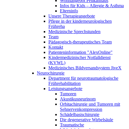
Wohnangebot Pelikanhaus
Infos für Kids – Allergie & Asthma
Elterninfo
Unsere Therapieangebote
Pflege in der kinderneurologischen
Frühreha
Medizinische Sprechstunden
Team
Pädagogisch-therapeutisches Team
Kontakt
Patienteninformation "AlexOnline"
Kindermedizinischer Notfalldienst
(KVWL)
Medizinisches Bildversandsystem JiveX
Neurochirurgie
Department für neurotraumatologische
Frührehabilitation
Leistungsangebote
Tumoren
Akustikusneurinom
Orbitachirurgie und Tumoren mit
Sehnervenkompression
Schädelbasischirurgie
Die degenerative Wirbelsäule
Traumatische