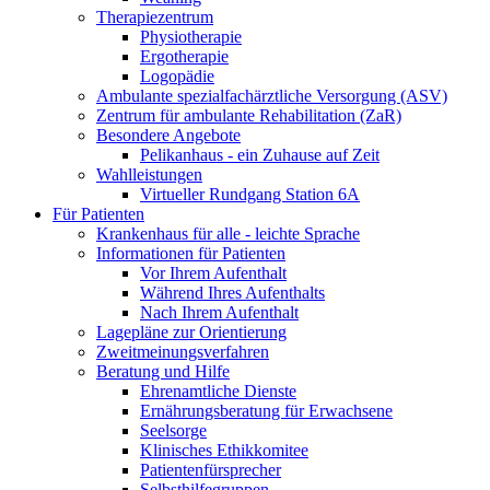
Therapiezentrum
Physiotherapie
Ergotherapie
Logopädie
Ambulante spezialfachärztliche Versorgung (ASV)
Zentrum für ambulante Rehabilitation (ZaR)
Besondere Angebote
Pelikanhaus - ein Zuhause auf Zeit
Wahlleistungen
Virtueller Rundgang Station 6A
Für Patienten
Krankenhaus für alle - leichte Sprache
Informationen für Patienten
Vor Ihrem Aufenthalt
Während Ihres Aufenthalts
Nach Ihrem Aufenthalt
Lagepläne zur Orientierung
Zweitmeinungsverfahren
Beratung und Hilfe
Ehrenamtliche Dienste
Ernährungsberatung für Erwachsene
Seelsorge
Klinisches Ethikkomitee
Patientenfürsprecher
Selbsthilfegruppen