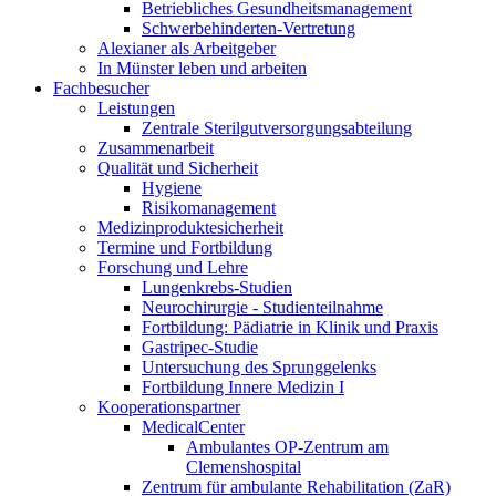
Betriebliches Gesundheitsmanagement
Schwerbehinderten-Vertretung
Alexianer als Arbeitgeber
In Münster leben und arbeiten
Fachbesucher
Leistungen
Zentrale Sterilgutversorgungsabteilung
Zusammenarbeit
Qualität und Sicherheit
Hygiene
Risikomanagement
Medizinproduktesicherheit
Termine und Fortbildung
Forschung und Lehre
Lungenkrebs-Studien
Neurochirurgie - Studienteilnahme
Fortbildung: Pädiatrie in Klinik und Praxis
Gastripec-Studie
Untersuchung des Sprunggelenks
Fortbildung Innere Medizin I
Kooperationspartner
MedicalCenter
Ambulantes OP-Zentrum am
Clemenshospital
Zentrum für ambulante Rehabilitation (ZaR)