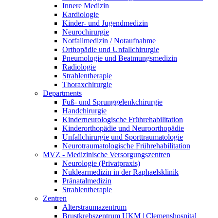
Innere Medizin
Kardiologie
Kinder- und Jugendmedizin
Neurochirurgie
Notfallmedizin / Notaufnahme
Orthopädie und Unfallchirurgie
Pneumologie und Beatmungsmedizin
Radiologie
Strahlentherapie
Thoraxchirurgie
Departments
Fuß- und Sprunggelenkchirurgie
Handchirurgie
Kinderneurologische Frührehabilitation
Kinderorthopädie und Neuroorthopädie
Unfallchirurgie und Sporttraumatologie
Neurotraumatologische Frührehabilitation
MVZ - Medizinische Versorgungszentren
Neurologie (Privatpraxis)
Nuklearmedizin in der Raphaelsklinik
Pränatalmedizin
Strahlentherapie
Zentren
Alterstraumazentrum
Brustkrebszentrum UKM | Clemenshospital