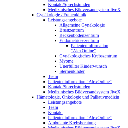
Kontakt/Sprechstunden
Medizinisches Bildversandsystem JiveX
Gynäkologie / Frauenklinik
Leistungsangebote
Allgemeine Gynäkologie
Brustzentrum
Beckenbodenzentrum
Endometriosezentrum
Patienteninformation
"AlexOnline"
Gynäkologisches Krebszentrum
Myome
Unerfüllter Kinderwunsch
Sternenkinder
Team
Patienteninformation "AlexOnline"
Kontakt/Sprechstunden
Medizinisches Bildversandsystem JiveX
Hämatologie, Onkologie und Palliativmedizin
Leistungsangebote
Team
Kontakt
Patienteninformation "AlexOnline"
Ambulante Krebsberatung
Medizinisches Bildversandsystem JiveX