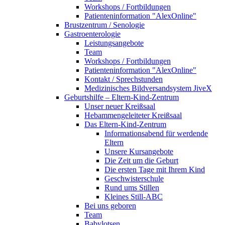
Workshops / Fortbildungen
Patienteninformation "AlexOnline"
Brustzentrum / Senologie
Gastroenterologie
Leistungsangebote
Team
Workshops / Fortbildungen
Patienteninformation "AlexOnline"
Kontakt / Sprechstunden
Medizinisches Bildversandsystem JiveX
Geburtshilfe – Eltern-Kind-Zentrum
Unser neuer Kreißsaal
Hebammengeleiteter Kreißsaal
Das Eltern-Kind-Zentrum
Informationsabend für werdende
Eltern
Unsere Kursangebote
Die Zeit um die Geburt
Die ersten Tage mit Ihrem Kind
Geschwisterschule
Rund ums Stillen
Kleines Still-ABC
Bei uns geboren
Team
Babylotsen