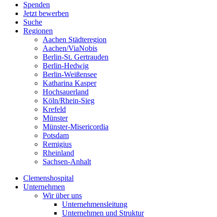
Spenden
Jetzt bewerben
Suche
Regionen
Aachen Städteregion
Aachen/ViaNobis
Berlin-St. Gertrauden
Berlin-Hedwig
Berlin-Weißensee
Katharina Kasper
Hochsauerland
Köln/Rhein-Sieg
Krefeld
Münster
Münster-Misericordia
Potsdam
Remigius
Rheinland
Sachsen-Anhalt
Clemenshospital
Unternehmen
Wir über uns
Unternehmensleitung
Unternehmen und Struktur