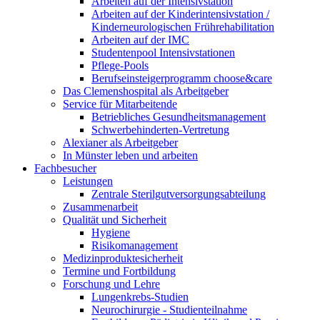
Arbeiten auf der Intensivstation
Arbeiten auf der Kinderintensivstation /
Kinderneurologischen Frührehabilitation
Arbeiten auf der IMC
Studentenpool Intensivstationen
Pflege-Pools
Berufseinsteigerprogramm choose&care
Das Clemenshospital als Arbeitgeber
Service für Mitarbeitende
Betriebliches Gesundheitsmanagement
Schwerbehinderten-Vertretung
Alexianer als Arbeitgeber
In Münster leben und arbeiten
Fachbesucher
Leistungen
Zentrale Sterilgutversorgungsabteilung
Zusammenarbeit
Qualität und Sicherheit
Hygiene
Risikomanagement
Medizinproduktesicherheit
Termine und Fortbildung
Forschung und Lehre
Lungenkrebs-Studien
Neurochirurgie - Studienteilnahme