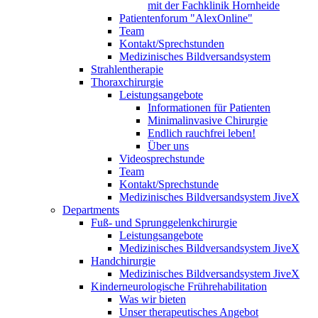
mit der Fachklinik Hornheide
Patientenforum "AlexOnline"
Team
Kontakt/Sprechstunden
Medizinisches Bildversandsystem
Strahlentherapie
Thoraxchirurgie
Leistungsangebote
Informationen für Patienten
Minimalinvasive Chirurgie
Endlich rauchfrei leben!
Über uns
Videosprechstunde
Team
Kontakt/Sprechstunde
Medizinisches Bildversandsystem JiveX
Departments
Fuß- und Sprunggelenkchirurgie
Leistungsangebote
Medizinisches Bildversandsystem JiveX
Handchirurgie
Medizinisches Bildversandsystem JiveX
Kinderneurologische Frührehabilitation
Was wir bieten
Unser therapeutisches Angebot