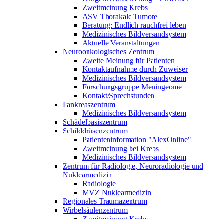
Zweitmeinung Krebs
ASV Thorakale Tumore
Beratung: Endlich rauchfrei leben
Medizinisches Bildversandsystem
Aktuelle Veranstaltungen
Neuroonkologisches Zentrum
Zweite Meinung für Patienten
Kontaktaufnahme durch Zuweiser
Medizinisches Bildversandsystem
Forschungsgruppe Meningeome
Kontakt/Sprechstunden
Pankreaszentrum
Medizinisches Bildversandsystem
Schädelbasiszentrum
Schilddrüsenzentrum
Patienteninformation "AlexOnline"
Zweitmeinung bei Krebs
Medizinisches Bildversandsystem
Zentrum für Radiologie, Neuroradiologie und
Nuklearmedizin
Radiologie
MVZ Nuklearmedizin
Regionales Traumazentrum
Wirbelsäulenzentrum
Zweitmeinung Krebs