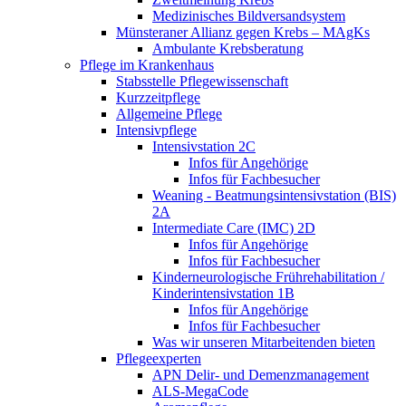
Medizinisches Bildversandsystem
Münsteraner Allianz gegen Krebs – MAgKs
Ambulante Krebsberatung
Pflege im Krankenhaus
Stabsstelle Pflegewissenschaft
Kurzzeitpflege
Allgemeine Pflege
Intensivpflege
Intensivstation 2C
Infos für Angehörige
Infos für Fachbesucher
Weaning - Beatmungsintensivstation (BIS)
2A
Intermediate Care (IMC) 2D
Infos für Angehörige
Infos für Fachbesucher
Kinderneurologische Frührehabilitation /
Kinderintensivstation 1B
Infos für Angehörige
Infos für Fachbesucher
Was wir unseren Mitarbeitenden bieten
Pflegeexperten
APN Delir- und Demenzmanagement
ALS-MegaCode