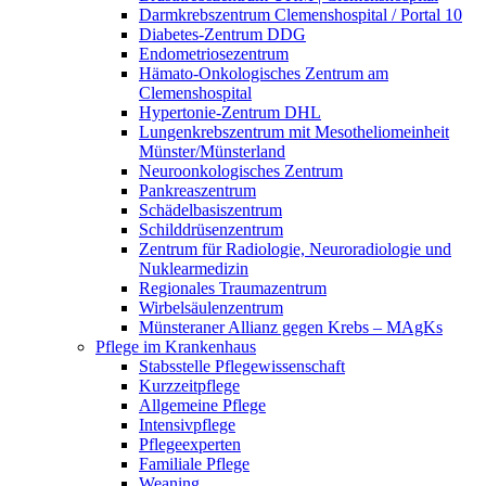
Darmkrebszentrum Clemenshospital / Portal 10
Diabetes-Zentrum DDG
Endometriosezentrum
Hämato-Onkologisches Zentrum am
Clemenshospital
Hypertonie-Zentrum DHL
Lungenkrebszentrum mit Mesotheliomeinheit
Münster/Münsterland
Neuroonkologisches Zentrum
Pankreaszentrum
Schädelbasiszentrum
Schilddrüsenzentrum
Zentrum für Radiologie, Neuroradiologie und
Nuklearmedizin
Regionales Traumazentrum
Wirbelsäulenzentrum
Münsteraner Allianz gegen Krebs – MAgKs
Pflege im Krankenhaus
Stabsstelle Pflegewissenschaft
Kurzzeitpflege
Allgemeine Pflege
Intensivpflege
Pflegeexperten
Familiale Pflege
Weaning