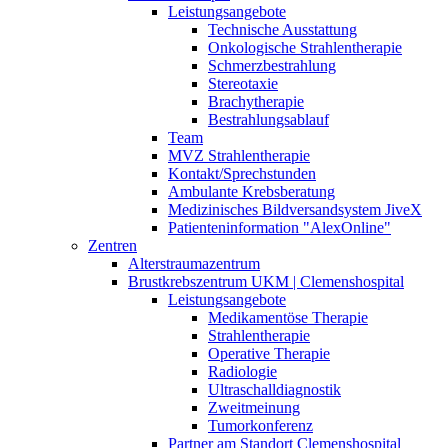
Leistungsangebote
Technische Ausstattung
Onkologische Strahlentherapie
Schmerzbestrahlung
Stereotaxie
Brachytherapie
Bestrahlungsablauf
Team
MVZ Strahlentherapie
Kontakt/Sprechstunden
Ambulante Krebsberatung
Medizinisches Bildversandsystem JiveX
Patienteninformation "AlexOnline"
Zentren
Alterstraumazentrum
Brustkrebszentrum UKM | Clemenshospital
Leistungsangebote
Medikamentöse Therapie
Strahlentherapie
Operative Therapie
Radiologie
Ultraschalldiagnostik
Zweitmeinung
Tumorkonferenz
Partner am Standort Clemenshospital