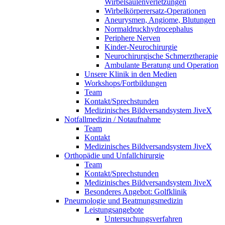
Wirbelsäulenverletzungen
Wirbelkörperersatz-Operationen
Aneurysmen, Angiome, Blutungen
Normaldruckhydrocephalus
Periphere Nerven
Kinder-Neurochirurgie
Neurochirurgische Schmerztherapie
Ambulante Beratung und Operation
Unsere Klinik in den Medien
Workshops/Fortbildungen
Team
Kontakt/Sprechstunden
Medizinisches Bildversandsystem JiveX
Notfallmedizin / Notaufnahme
Team
Kontakt
Medizinisches Bildversandsystem JiveX
Orthopädie und Unfallchirurgie
Team
Kontakt/Sprechstunden
Medizinisches Bildversandsystem JiveX
Besonderes Angebot: Golfklinik
Pneumologie und Beatmungsmedizin
Leistungsangebote
Untersuchungsverfahren