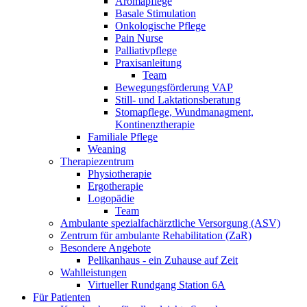
Aromapflege
Basale Stimulation
Onkologische Pflege
Pain Nurse
Palliativpflege
Praxisanleitung
Team
Bewegungsförderung VAP
Still- und Laktationsberatung
Stomapflege, Wundmanagment,
Kontinenztherapie
Familiale Pflege
Weaning
Therapiezentrum
Physiotherapie
Ergotherapie
Logopädie
Team
Ambulante spezialfachärztliche Versorgung (ASV)
Zentrum für ambulante Rehabilitation (ZaR)
Besondere Angebote
Pelikanhaus - ein Zuhause auf Zeit
Wahlleistungen
Virtueller Rundgang Station 6A
Für Patienten