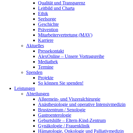
Qualität und Transparenz
Leitbild und Charta
Ethik
Seelsorge
Geschichte
Prävention
Mitarbeitervertretung (MAV)
Karriere
Aktuelles
Pressekontakt
AlexOnline – Unsere Vortragsreihe
Mediathek
Termine
Spenden
Projekte
So können Sie spenden!
Leistungen
Abteilungen
Allgemein- und Viszeralchirurgie
Anästhesiologie und operative Intensivmedizin
Brustzentrum / Senologie
Gastroenterologie
Geburtshilfe – Eltern-Kind-Zentrum
Gynäkologie / Frauenklinik
Hämatologie, Onkologie und Palliativmedizin