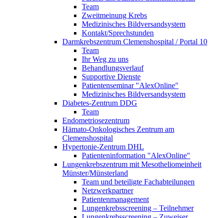
Team
Zweitmeinung Krebs
Medizinisches Bildversandsystem
Kontakt/Sprechstunden
Darmkrebszentrum Clemenshospital / Portal 10
Team
Ihr Weg zu uns
Behandlungsverlauf
Supportive Dienste
Patientenseminar "AlexOnline"
Medizinisches Bildversandsystem
Diabetes-Zentrum DDG
Team
Endometriosezentrum
Hämato-Onkologisches Zentrum am
Clemenshospital
Hypertonie-Zentrum DHL
Patienteninformation "AlexOnline"
Lungenkrebszentrum mit Mesotheliomeinheit
Münster/Münsterland
Team und beteiligte Fachabteilungen
Netzwerkpartner
Patientenmanagement
Lungenkrebsscreening – Teilnehmer
Lungenkrebsscreening – Zuweiser