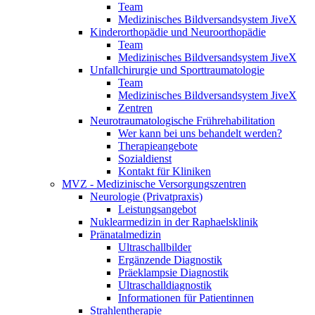
Team
Medizinisches Bildversandsystem JiveX
Kinderorthopädie und Neuroorthopädie
Team
Medizinisches Bildversandsystem JiveX
Unfallchirurgie und Sporttraumatologie
Team
Medizinisches Bildversandsystem JiveX
Zentren
Neurotraumatologische Frührehabilitation
Wer kann bei uns behandelt werden?
Therapieangebote
Sozialdienst
Kontakt für Kliniken
MVZ - Medizinische Versorgungszentren
Neurologie (Privatpraxis)
Leistungsangebot
Nuklearmedizin in der Raphaelsklinik
Pränatalmedizin
Ultraschallbilder
Ergänzende Diagnostik
Präeklampsie Diagnostik
Ultraschalldiagnostik
Informationen für Patientinnen
Strahlentherapie