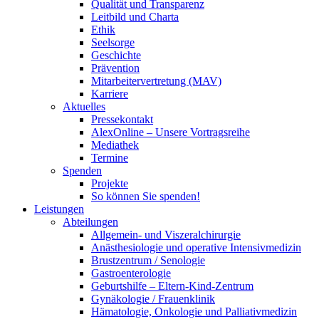
Qualität und Transparenz
Leitbild und Charta
Ethik
Seelsorge
Geschichte
Prävention
Mitarbeitervertretung (MAV)
Karriere
Aktuelles
Pressekontakt
AlexOnline – Unsere Vortragsreihe
Mediathek
Termine
Spenden
Projekte
So können Sie spenden!
Leistungen
Abteilungen
Allgemein- und Viszeralchirurgie
Anästhesiologie und operative Intensivmedizin
Brustzentrum / Senologie
Gastroenterologie
Geburtshilfe – Eltern-Kind-Zentrum
Gynäkologie / Frauenklinik
Hämatologie, Onkologie und Palliativmedizin