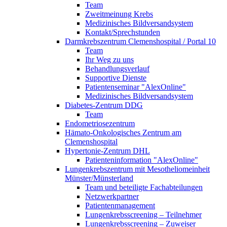
Team
Zweitmeinung Krebs
Medizinisches Bildversandsystem
Kontakt/Sprechstunden
Darmkrebszentrum Clemenshospital / Portal 10
Team
Ihr Weg zu uns
Behandlungsverlauf
Supportive Dienste
Patientenseminar "AlexOnline"
Medizinisches Bildversandsystem
Diabetes-Zentrum DDG
Team
Endometriosezentrum
Hämato-Onkologisches Zentrum am
Clemenshospital
Hypertonie-Zentrum DHL
Patienteninformation "AlexOnline"
Lungenkrebszentrum mit Mesotheliomeinheit
Münster/Münsterland
Team und beteiligte Fachabteilungen
Netzwerkpartner
Patientenmanagement
Lungenkrebsscreening – Teilnehmer
Lungenkrebsscreening – Zuweiser