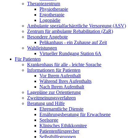
Therapiezentrum
Physiotherapie
Ergotherapie
Logopädie
Ambulante spezialfachärztliche Versorgung (ASV)
Zentrum für ambulante Rehabilitation (ZaR)
Besondere Angebote
Pelikanhaus - ein Zuhause auf Zeit
Wahlleistungen
Virtueller Rundgang Station 6A
Für Patienten
Krankenhaus für alle - leichte Sprache
Informationen für Patienten
Vor Ihrem Aufenthalt
Während Ihres Aufenthalts
Nach Ihrem Aufenthalt
Lagepläne zur Orientierung
Zweitmeinungsverfahren
Beratung und Hilfe
Ehrenamtliche Dienste
Ernährungsberatung für Erwachsene
Seelsorge
Klinisches Ethikkomitee
Patientenfürsprecher
Selbsthilfegruppen