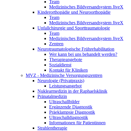
Team
Medizinisches Bildversandsystem JiveX
Kinderorthopädie und Neuroorthopädie
Team
Medizinisches Bildversandsystem JiveX
Unfallchirurgie und Sporttraumatologie
Team
Medizinisches Bildversandsystem JiveX
Zentren
Neurotraumatologische Frührehabilitation
Wer kann bei uns behandelt werden?
Therapieangebote
Sozialdienst
Kontakt für Kliniken
MVZ - Medizinische Versorgungszentren
Neurologie (Privatpraxis)
Leistungsangebot
Nuklearmedizin in der Raphaelsklinik
Pränatalmedizin
Ultraschallbilder
Ergänzende Diagnostik
Präeklampsie Diagnostik
Ultraschalldiagnostik
Informationen für Patientinnen
Strahlentherapie