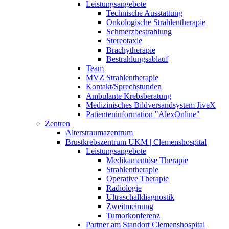
Leistungsangebote
Technische Ausstattung
Onkologische Strahlentherapie
Schmerzbestrahlung
Stereotaxie
Brachytherapie
Bestrahlungsablauf
Team
MVZ Strahlentherapie
Kontakt/Sprechstunden
Ambulante Krebsberatung
Medizinisches Bildversandsystem JiveX
Patienteninformation "AlexOnline"
Zentren
Alterstraumazentrum
Brustkrebszentrum UKM | Clemenshospital
Leistungsangebote
Medikamentöse Therapie
Strahlentherapie
Operative Therapie
Radiologie
Ultraschalldiagnostik
Zweitmeinung
Tumorkonferenz
Partner am Standort Clemenshospital