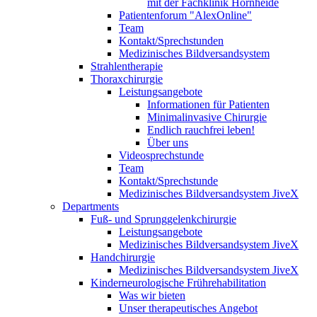
mit der Fachklinik Hornheide
Patientenforum "AlexOnline"
Team
Kontakt/Sprechstunden
Medizinisches Bildversandsystem
Strahlentherapie
Thoraxchirurgie
Leistungsangebote
Informationen für Patienten
Minimalinvasive Chirurgie
Endlich rauchfrei leben!
Über uns
Videosprechstunde
Team
Kontakt/Sprechstunde
Medizinisches Bildversandsystem JiveX
Departments
Fuß- und Sprunggelenkchirurgie
Leistungsangebote
Medizinisches Bildversandsystem JiveX
Handchirurgie
Medizinisches Bildversandsystem JiveX
Kinderneurologische Frührehabilitation
Was wir bieten
Unser therapeutisches Angebot