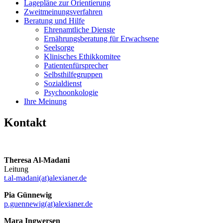
Lagepläne zur Orientierung
Zweitmeinungsverfahren
Beratung und Hilfe
Ehrenamtliche Dienste
Ernährungsberatung für Erwachsene
Seelsorge
Klinisches Ethikkomitee
Patientenfürsprecher
Selbsthilfegruppen
Sozialdienst
Psychoonkologie
Ihre Meinung
Kontakt
Theresa Al-Madani
Leitung
t.al-madani(at)alexianer.de
Pia Günnewig
p.guennewig(at)alexianer.de
Mara Ingwersen