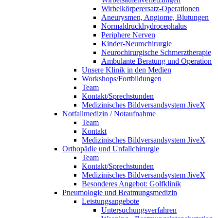
Wirbelkörperersatz-Operationen
Aneurysmen, Angiome, Blutungen
Normaldruckhydrocephalus
Periphere Nerven
Kinder-Neurochirurgie
Neurochirurgische Schmerztherapie
Ambulante Beratung und Operation
Unsere Klinik in den Medien
Workshops/Fortbildungen
Team
Kontakt/Sprechstunden
Medizinisches Bildversandsystem JiveX
Notfallmedizin / Notaufnahme
Team
Kontakt
Medizinisches Bildversandsystem JiveX
Orthopädie und Unfallchirurgie
Team
Kontakt/Sprechstunden
Medizinisches Bildversandsystem JiveX
Besonderes Angebot: Golfklinik
Pneumologie und Beatmungsmedizin
Leistungsangebote
Untersuchungsverfahren