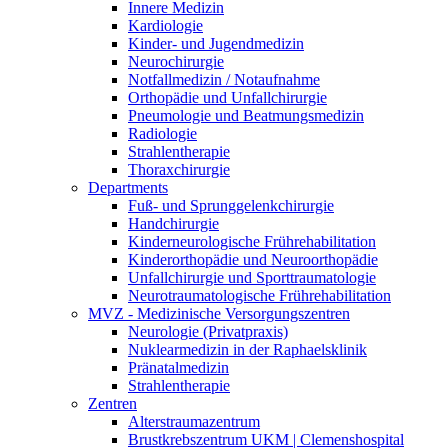
Innere Medizin
Kardiologie
Kinder- und Jugendmedizin
Neurochirurgie
Notfallmedizin / Notaufnahme
Orthopädie und Unfallchirurgie
Pneumologie und Beatmungsmedizin
Radiologie
Strahlentherapie
Thoraxchirurgie
Departments
Fuß- und Sprunggelenkchirurgie
Handchirurgie
Kinderneurologische Frührehabilitation
Kinderorthopädie und Neuroorthopädie
Unfallchirurgie und Sporttraumatologie
Neurotraumatologische Frührehabilitation
MVZ - Medizinische Versorgungszentren
Neurologie (Privatpraxis)
Nuklearmedizin in der Raphaelsklinik
Pränatalmedizin
Strahlentherapie
Zentren
Alterstraumazentrum
Brustkrebszentrum UKM | Clemenshospital