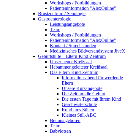
Workshops / Fortbildungen
Patienteninformation "AlexOnline"
Brustzentrum / Senologie
Gastroenterologie
Leistungsangebote
Team
Workshops / Fortbildungen
Patienteninformation "AlexOnline"
Kontakt / Sprechstunden
Medizinisches Bildversandsystem JiveX
Geburtshilfe – Eltern-Kind-Zentrum
Unser neuer Kreißsaal
Hebammengeleiteter Kreißsaal
Das Eltern-Kind-Zentrum
Informationsabend für werdende
Eltern
Unsere Kursangebote
Die Zeit um die Geburt
Die ersten Tage mit Ihrem Kind
Geschwisterschule
Rund ums Stillen
Kleines Still-ABC
Bei uns geboren
Team
Babylotsen