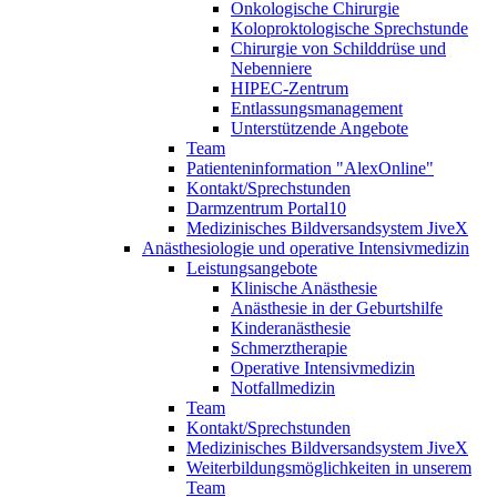
Onkologische Chirurgie
Koloproktologische Sprechstunde
Chirurgie von Schilddrüse und
Nebenniere
HIPEC-Zentrum
Entlassungsmanagement
Unterstützende Angebote
Team
Patienteninformation "AlexOnline"
Kontakt/Sprechstunden
Darmzentrum Portal10
Medizinisches Bildversandsystem JiveX
Anästhesiologie und operative Intensivmedizin
Leistungsangebote
Klinische Anästhesie
Anästhesie in der Geburtshilfe
Kinderanästhesie
Schmerztherapie
Operative Intensivmedizin
Notfallmedizin
Team
Kontakt/Sprechstunden
Medizinisches Bildversandsystem JiveX
Weiterbildungsmöglichkeiten in unserem
Team