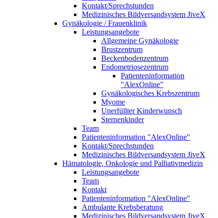
Kontakt/Sprechstunden
Medizinisches Bildversandsystem JiveX
Gynäkologie / Frauenklinik
Leistungsangebote
Allgemeine Gynäkologie
Brustzentrum
Beckenbodenzentrum
Endometriosezentrum
Patienteninformation
"AlexOnline"
Gynäkologisches Krebszentrum
Myome
Unerfüllter Kinderwunsch
Sternenkinder
Team
Patienteninformation "AlexOnline"
Kontakt/Sprechstunden
Medizinisches Bildversandsystem JiveX
Hämatologie, Onkologie und Palliativmedizin
Leistungsangebote
Team
Kontakt
Patienteninformation "AlexOnline"
Ambulante Krebsberatung
Medizinisches Bildversandsystem JiveX