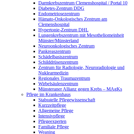
Darmkrebszentrum Clemenshospital / Portal 10
Diabetes-Zentrum DDG
Endometriosezentrum
Hämato-Onkologisches Zentrum am
Clemenshospital
Hypertonie-Zentrum DHL
Lungenkrebszentrum mit Mesotheliomeinheit
Münster/Münsterland
Neuroonkologisches Zentrum
Pankreaszentrum
Schädelbasiszentrum
Schilddrüsenzentrum
Zentrum für Radiologie, Neuroradiologie und
Nuklearmedizin
Regionales Traumazentrum
Wirbelsäulenzentrum
Münsteraner Allianz gegen Krebs – MAgKs
Pflege im Krankenhaus
Stabsstelle Pflegewissenschaft
Kurzzeitpflege
Allgemeine Pflege
Intensivpflege
Pflegeexperten
Familiale Pflege
Weaning