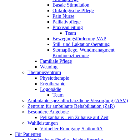
Basale Stimulation
Onkologische Pflege
Pain Nurse
Palliativpflege
Praxisanleitung
Team
Bewegungsförderung VAP
Still- und Laktationsberatung
Stomapflege, Wundmanagment,
Kontinenztherapie
Familiale Pflege
Weaning
Therapiezentrum
Physiotherapie
Ergotherapie
Logopädie
Team
Ambulante spezialfachärztliche Versorgung (ASV)
Zentrum für ambulante Rehabilitation (ZaR)
Besondere Angebote
Pelikanhaus - ein Zuhause auf Zeit
Wahlleistungen
Virtueller Rundgang Station 6A
Für Patienten
Krankenhaus für alle - leichte Sprache