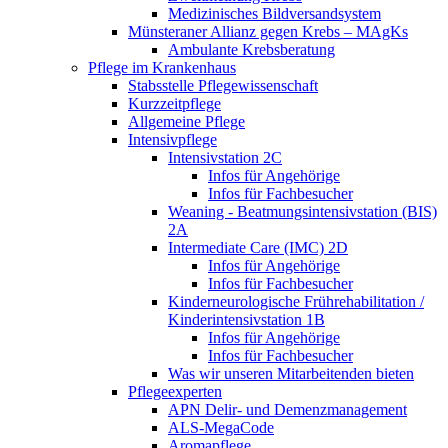
Medizinisches Bildversandsystem
Münsteraner Allianz gegen Krebs – MAgKs
Ambulante Krebsberatung
Pflege im Krankenhaus
Stabsstelle Pflegewissenschaft
Kurzzeitpflege
Allgemeine Pflege
Intensivpflege
Intensivstation 2C
Infos für Angehörige
Infos für Fachbesucher
Weaning - Beatmungsintensivstation (BIS)
2A
Intermediate Care (IMC) 2D
Infos für Angehörige
Infos für Fachbesucher
Kinderneurologische Frührehabilitation /
Kinderintensivstation 1B
Infos für Angehörige
Infos für Fachbesucher
Was wir unseren Mitarbeitenden bieten
Pflegeexperten
APN Delir- und Demenzmanagement
ALS-MegaCode
Aromapflege