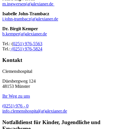
m.ingwersen(at)alexianer.de
Isabelle John-Trambacz
i.john-trambacz(at)alexianer.de
Dr. Birgit Kemper
b.kemper(at)alexianer.de
Tel.:
(
0251) 976-​5563
Tel.:
(0251) 976-​5824
Kontakt
Clemenshospital
Düesbergweg 124
48153 Münster
Ihr Weg zu uns
(0251) 976 - 0
info.clemenshospital(at)alexianer.de
Notfalldienst für Kinder, Jugendliche und
Erwachsene