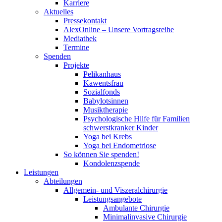
Karriere
Aktuelles
Pressekontakt
AlexOnline – Unsere Vortragsreihe
Mediathek
Termine
Spenden
Projekte
Pelikanhaus
Kawentsfrau
Sozialfonds
Babylotsinnen
Musiktherapie
Psychologische Hilfe für Familien
schwerstkranker Kinder
Yoga bei Krebs
Yoga bei Endometriose
So können Sie spenden!
Kondolenzspende
Leistungen
Abteilungen
Allgemein- und Viszeralchirurgie
Leistungsangebote
Ambulante Chirurgie
Minimalinvasive Chirurgie