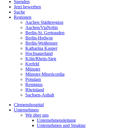
Spenden
Jetzt bewerben
Suche
Regionen
Aachen Städteregion
Aachen/ViaNobis
Berlin-St. Gertrauden
Berlin-Hedwig
Berlin-Weißensee
Katharina Kasper
Hochsauerland
Köln/Rhein-Sieg
Krefeld
Münster
Münster-Misericordia
Potsdam
Remigius
Rheinland
Sachsen-Anhalt
Clemenshospital
Unternehmen
Wir über uns
Unternehmensleitung
Unternehmen und Struktur