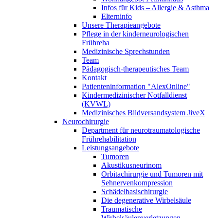
Infos für Kids – Allergie & Asthma
Elterninfo
Unsere Therapieangebote
Pflege in der kinderneurologischen
Frühreha
Medizinische Sprechstunden
Team
Pädagogisch-therapeutisches Team
Kontakt
Patienteninformation "AlexOnline"
Kindermedizinischer Notfalldienst
(KVWL)
Medizinisches Bildversandsystem JiveX
Neurochirurgie
Department für neurotraumatologische
Frührehabilitation
Leistungsangebote
Tumoren
Akustikusneurinom
Orbitachirurgie und Tumoren mit
Sehnervenkompression
Schädelbasischirurgie
Die degenerative Wirbelsäule
Traumatische
Wirbelsäulenverletzungen