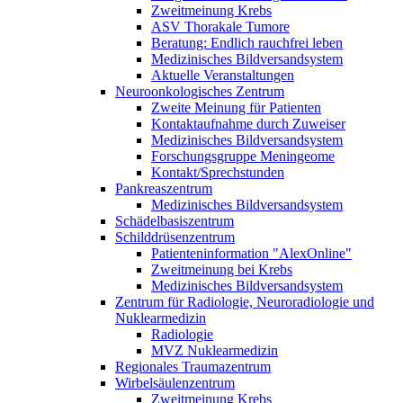
Zweitmeinung Krebs
ASV Thorakale Tumore
Beratung: Endlich rauchfrei leben
Medizinisches Bildversandsystem
Aktuelle Veranstaltungen
Neuroonkologisches Zentrum
Zweite Meinung für Patienten
Kontaktaufnahme durch Zuweiser
Medizinisches Bildversandsystem
Forschungsgruppe Meningeome
Kontakt/Sprechstunden
Pankreaszentrum
Medizinisches Bildversandsystem
Schädelbasiszentrum
Schilddrüsenzentrum
Patienteninformation "AlexOnline"
Zweitmeinung bei Krebs
Medizinisches Bildversandsystem
Zentrum für Radiologie, Neuroradiologie und
Nuklearmedizin
Radiologie
MVZ Nuklearmedizin
Regionales Traumazentrum
Wirbelsäulenzentrum
Zweitmeinung Krebs