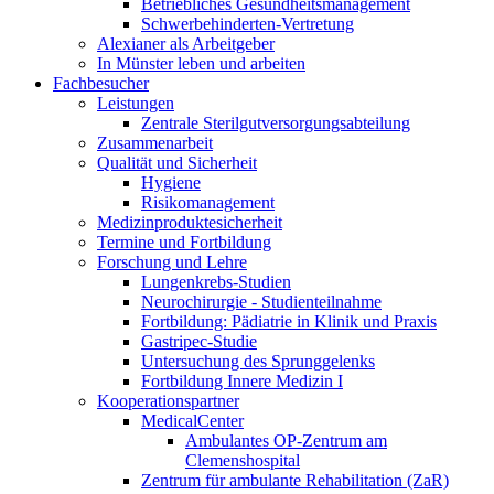
Betriebliches Gesundheitsmanagement
Schwerbehinderten-Vertretung
Alexianer als Arbeitgeber
In Münster leben und arbeiten
Fachbesucher
Leistungen
Zentrale Sterilgutversorgungsabteilung
Zusammenarbeit
Qualität und Sicherheit
Hygiene
Risikomanagement
Medizinproduktesicherheit
Termine und Fortbildung
Forschung und Lehre
Lungenkrebs-Studien
Neurochirurgie - Studienteilnahme
Fortbildung: Pädiatrie in Klinik und Praxis
Gastripec-Studie
Untersuchung des Sprunggelenks
Fortbildung Innere Medizin I
Kooperationspartner
MedicalCenter
Ambulantes OP-Zentrum am
Clemenshospital
Zentrum für ambulante Rehabilitation (ZaR)