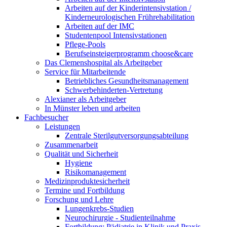
Arbeiten auf der Kinderintensivstation /
Kinderneurologischen Frührehabilitation
Arbeiten auf der IMC
Studentenpool Intensivstationen
Pflege-Pools
Berufseinsteigerprogramm choose&care
Das Clemenshospital als Arbeitgeber
Service für Mitarbeitende
Betriebliches Gesundheitsmanagement
Schwerbehinderten-Vertretung
Alexianer als Arbeitgeber
In Münster leben und arbeiten
Fachbesucher
Leistungen
Zentrale Sterilgutversorgungsabteilung
Zusammenarbeit
Qualität und Sicherheit
Hygiene
Risikomanagement
Medizinproduktesicherheit
Termine und Fortbildung
Forschung und Lehre
Lungenkrebs-Studien
Neurochirurgie - Studienteilnahme
Fortbildung: Pädiatrie in Klinik und Praxis