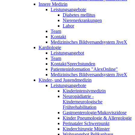
Innere Medizin
Leistungsangebote
Diabetes mellitus
Nierenerkrankungen
Labor
Team
Kontakt
Medizinisches Bildversandsystem JiveX
Kardiologie
Leistungsangebot
Team
Kontakt/Sprechstunden
Patienteninformation "AlexOnline"
Medizinisches Bildversandsystem JiveX
Kinder- und Jugendmedizin
Leistungsangebote
Kinderintensivmedizin
Neuropädiatrie -
Kinderneurologische
Frührehabilitation
Gastroenterologie/Mukoviszidose
Kinder Pneumologie & Allergologie
Perinataler Schwerpunkt
Kinderchirurgie Münster
Wohnangebot Pelikanhaus