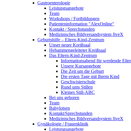
Gastroenterologie
Leistungsangebote
Team
Workshops / Fortbildungen
Patienteninformation "AlexOnline"
Kontakt / Sprechstunden
Medizinisches Bildversandsystem JiveX
Geburtshilfe – Eltern-Kind-Zentrum
Unser neuer Kreißsaal
Hebammengeleiteter Kreißsaal
Das Eltern-Kind-Zentrum
Informationsabend für werdende Elte
Unsere Kursangebote
Die Zeit um die Geburt
Die ersten Tage mit Ihrem Kind
Geschwisterschule
Rund ums Stillen
Kleines Still-ABC
Bei uns geboren
Team
Babylotsen
Kontakt/Sprechstunden
Medizinisches Bildversandsystem JiveX
Gynäkologie / Frauenklinik
Leistungsangebote