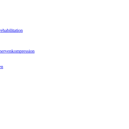
ehabilitation
hnervenkompression
en