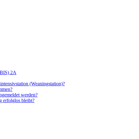
(BIS) 2A
intensivstation (Weaningstation)?
ommen?
angemeldet werden?
 erfolglos bleibt?