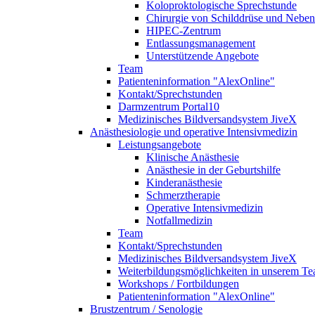
Koloproktologische Sprechstunde
Chirurgie von Schilddrüse und Neben
HIPEC-Zentrum
Entlassungsmanagement
Unterstützende Angebote
Team
Patienteninformation "AlexOnline"
Kontakt/Sprechstunden
Darmzentrum Portal10
Medizinisches Bildversandsystem JiveX
Anästhesiologie und operative Intensivmedizin
Leistungsangebote
Klinische Anästhesie
Anästhesie in der Geburtshilfe
Kinderanästhesie
Schmerztherapie
Operative Intensivmedizin
Notfallmedizin
Team
Kontakt/Sprechstunden
Medizinisches Bildversandsystem JiveX
Weiterbildungsmöglichkeiten in unserem T
Workshops / Fortbildungen
Patienteninformation "AlexOnline"
Brustzentrum / Senologie