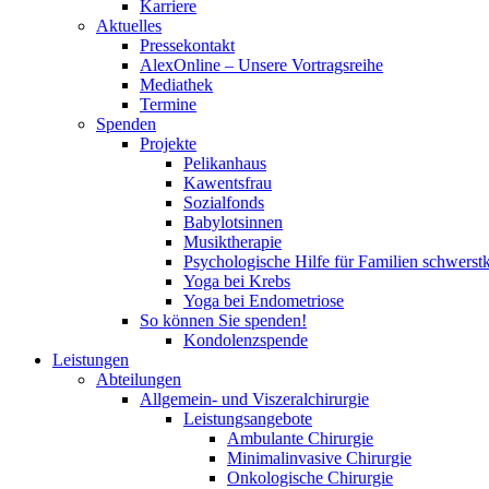
Karriere
Aktuelles
Pressekontakt
AlexOnline – Unsere Vortragsreihe
Mediathek
Termine
Spenden
Projekte
Pelikanhaus
Kawentsfrau
Sozialfonds
Babylotsinnen
Musiktherapie
Psychologische Hilfe für Familien schwerst
Yoga bei Krebs
Yoga bei Endometriose
So können Sie spenden!
Kondolenzspende
Leistungen
Abteilungen
Allgemein- und Viszeralchirurgie
Leistungsangebote
Ambulante Chirurgie
Minimalinvasive Chirurgie
Onkologische Chirurgie