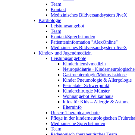
Team
Kontakt
Medizinisches Bildversandsystem JiveX
Kardiologie
Leistungsangebot
Team
Kontakt/Sprechstunden
Patienteninformation "AlexOnline"
Medizinisches Bildversandsystem JiveX
Kinder- und Jugendmedizin
Leistungsangebote
Kinderintensivmedizin
Neuropädiatrie - Kinderneurologische 
Gastroenterologie/Mukoviszidose
Kinder Pneumologie & Allergologie
Perinataler Schwerpunkt
Kinderchirurgie Münster
Wohnangebot Pelikanhaus
Infos für Kids – Allergie & Asthma
Elterninfo
Unsere Therapieangebote
Pflege in der kinderneurologischen Frühreh
Medizinische Sprechstunden
Team
Pädagogisch-therapeutisches Team