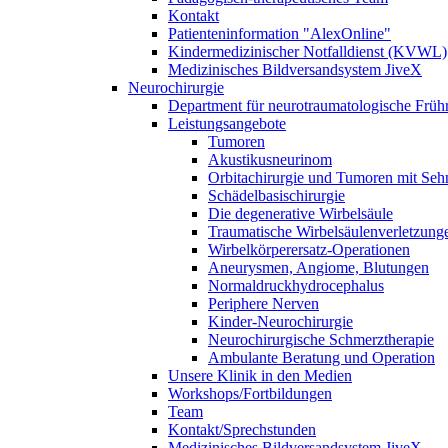
Kontakt
Patienteninformation "AlexOnline"
Kindermedizinischer Notfalldienst (KVWL)
Medizinisches Bildversandsystem JiveX
Neurochirurgie
Department für neurotraumatologische Frühr
Leistungsangebote
Tumoren
Akustikusneurinom
Orbitachirurgie und Tumoren mit Se
Schädelbasischirurgie
Die degenerative Wirbelsäule
Traumatische Wirbelsäulenverletzung
Wirbelkörperersatz-Operationen
Aneurysmen, Angiome, Blutungen
Normaldruckhydrocephalus
Periphere Nerven
Kinder-Neurochirurgie
Neurochirurgische Schmerztherapie
Ambulante Beratung und Operation
Unsere Klinik in den Medien
Workshops/Fortbildungen
Team
Kontakt/Sprechstunden
Medizinisches Bildversandsystem JiveX