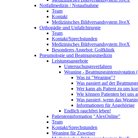
Notfallmedizin / Notaufnahme
Team
Kontakt
Medizinisches Bildversandsystem JiveX
Orthopädie und Unfallchirurgie
Team
Kontakt/Sprechstunden
Medizinisches Bildversandsystem JiveX
Besonderes Angebot: Golfklinik
Pneumologie und Beatmungsmedizin
Leistungsangebote
Untersuchungsverfahren
Weaning - Beatmungsintensivstation 
Was ist "Weaning"?
Was passiert auf der Beatmungs
Wer kann als Patient zu uns k
Wie können Patienten bei uns 
Was passiert, wenn das Weaning
Informationen für Angehörige
Endlich rauchfrei leben!
Patienteninformation "AlexOnline"
Team
Kontakt/Sprechstunden
Weaning für Zuweiser