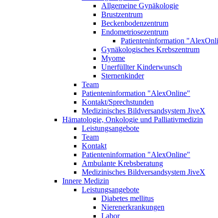
Allgemeine Gynäkologie
Brustzentrum
Beckenbodenzentrum
Endometriosezentrum
Patienteninformation "AlexOnl
Gynäkologisches Krebszentrum
Myome
Unerfüllter Kinderwunsch
Sternenkinder
Team
Patienteninformation "AlexOnline"
Kontakt/Sprechstunden
Medizinisches Bildversandsystem JiveX
Hämatologie, Onkologie und Palliativmedizin
Leistungsangebote
Team
Kontakt
Patienteninformation "AlexOnline"
Ambulante Krebsberatung
Medizinisches Bildversandsystem JiveX
Innere Medizin
Leistungsangebote
Diabetes mellitus
Nierenerkrankungen
Labor