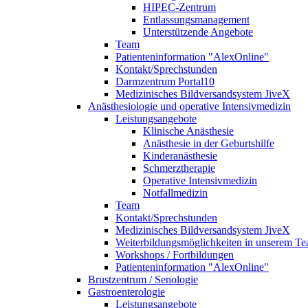
HIPEC-Zentrum
Entlassungsmanagement
Unterstützende Angebote
Team
Patienteninformation "AlexOnline"
Kontakt/Sprechstunden
Darmzentrum Portal10
Medizinisches Bildversandsystem JiveX
Anästhesiologie und operative Intensivmedizin
Leistungsangebote
Klinische Anästhesie
Anästhesie in der Geburtshilfe
Kinderanästhesie
Schmerztherapie
Operative Intensivmedizin
Notfallmedizin
Team
Kontakt/Sprechstunden
Medizinisches Bildversandsystem JiveX
Weiterbildungsmöglichkeiten in unserem T
Workshops / Fortbildungen
Patienteninformation "AlexOnline"
Brustzentrum / Senologie
Gastroenterologie
Leistungsangebote