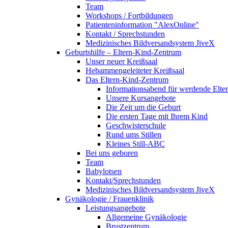
Team
Workshops / Fortbildungen
Patienteninformation "AlexOnline"
Kontakt / Sprechstunden
Medizinisches Bildversandsystem JiveX
Geburtshilfe – Eltern-Kind-Zentrum
Unser neuer Kreißsaal
Hebammengeleiteter Kreißsaal
Das Eltern-Kind-Zentrum
Informationsabend für werdende Elte
Unsere Kursangebote
Die Zeit um die Geburt
Die ersten Tage mit Ihrem Kind
Geschwisterschule
Rund ums Stillen
Kleines Still-ABC
Bei uns geboren
Team
Babylotsen
Kontakt/Sprechstunden
Medizinisches Bildversandsystem JiveX
Gynäkologie / Frauenklinik
Leistungsangebote
Allgemeine Gynäkologie
Brustzentrum