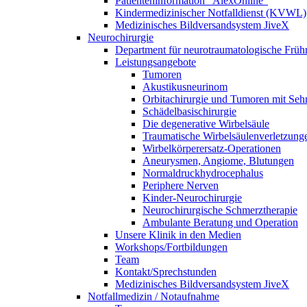
Patienteninformation "AlexOnline"
Kindermedizinischer Notfalldienst (KVWL)
Medizinisches Bildversandsystem JiveX
Neurochirurgie
Department für neurotraumatologische Frühr
Leistungsangebote
Tumoren
Akustikusneurinom
Orbitachirurgie und Tumoren mit Se
Schädelbasischirurgie
Die degenerative Wirbelsäule
Traumatische Wirbelsäulenverletzung
Wirbelkörperersatz-Operationen
Aneurysmen, Angiome, Blutungen
Normaldruckhydrocephalus
Periphere Nerven
Kinder-Neurochirurgie
Neurochirurgische Schmerztherapie
Ambulante Beratung und Operation
Unsere Klinik in den Medien
Workshops/Fortbildungen
Team
Kontakt/Sprechstunden
Medizinisches Bildversandsystem JiveX
Notfallmedizin / Notaufnahme