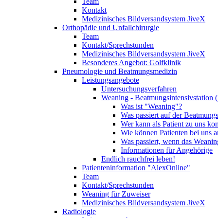
Team
Kontakt
Medizinisches Bildversandsystem JiveX
Orthopädie und Unfallchirurgie
Team
Kontakt/Sprechstunden
Medizinisches Bildversandsystem JiveX
Besonderes Angebot: Golfklinik
Pneumologie und Beatmungsmedizin
Leistungsangebote
Untersuchungsverfahren
Weaning - Beatmungsintensivstation 
Was ist "Weaning"?
Was passiert auf der Beatmungs
Wer kann als Patient zu uns k
Wie können Patienten bei uns 
Was passiert, wenn das Weaning
Informationen für Angehörige
Endlich rauchfrei leben!
Patienteninformation "AlexOnline"
Team
Kontakt/Sprechstunden
Weaning für Zuweiser
Medizinisches Bildversandsystem JiveX
Radiologie