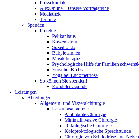
Pressekontakt
AlexOnline – Unsere Vortragsreihe
Mediathek
Termine
Spenden
Projekte
Pelikanhaus
Kawentsfrau
Sozialfonds
Babylotsinnen
Musiktherapie
Psychologische Hilfe für Familien schwerst
Yoga bei Krebs
Yoga bei Endometriose
So können Sie spenden!
Kondolenzspende
Leistungen
Abteilungen
Allgemein- und Viszeralchirurgie
Leistungsangebote
Ambulante Chirurgie
Minimalinvasive Chirurgie
Onkologische Chirurgie
Koloproktologische Sprechstunde
Chirurgie von Schilddrüse und Neben