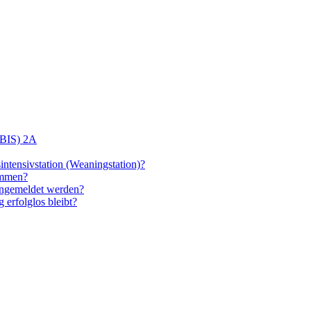
(BIS) 2A
intensivstation (Weaningstation)?
ommen?
angemeldet werden?
 erfolglos bleibt?