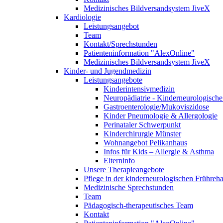
Medizinisches Bildversandsystem JiveX
Kardiologie
Leistungsangebot
Team
Kontakt/Sprechstunden
Patienteninformation "AlexOnline"
Medizinisches Bildversandsystem JiveX
Kinder- und Jugendmedizin
Leistungsangebote
Kinderintensivmedizin
Neuropädiatrie - Kinderneurologische 
Gastroenterologie/Mukoviszidose
Kinder Pneumologie & Allergologie
Perinataler Schwerpunkt
Kinderchirurgie Münster
Wohnangebot Pelikanhaus
Infos für Kids – Allergie & Asthma
Elterninfo
Unsere Therapieangebote
Pflege in der kinderneurologischen Frühreh
Medizinische Sprechstunden
Team
Pädagogisch-therapeutisches Team
Kontakt