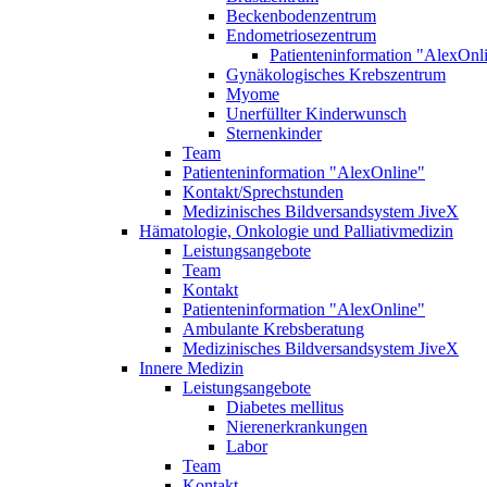
Beckenbodenzentrum
Endometriosezentrum
Patienteninformation "AlexOnl
Gynäkologisches Krebszentrum
Myome
Unerfüllter Kinderwunsch
Sternenkinder
Team
Patienteninformation "AlexOnline"
Kontakt/Sprechstunden
Medizinisches Bildversandsystem JiveX
Hämatologie, Onkologie und Palliativmedizin
Leistungsangebote
Team
Kontakt
Patienteninformation "AlexOnline"
Ambulante Krebsberatung
Medizinisches Bildversandsystem JiveX
Innere Medizin
Leistungsangebote
Diabetes mellitus
Nierenerkrankungen
Labor
Team
Kontakt