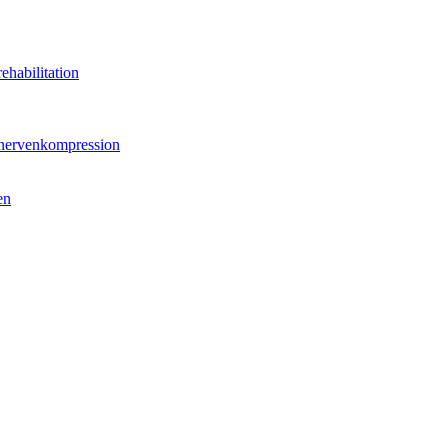
ehabilitation
hnervenkompression
en