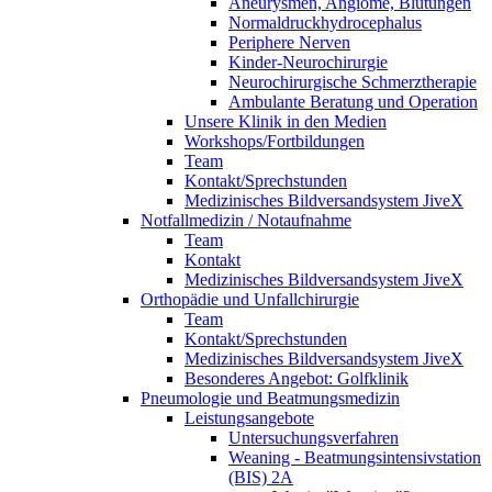
Aneurysmen, Angiome, Blutungen
Normaldruckhydrocephalus
Periphere Nerven
Kinder-Neurochirurgie
Neurochirurgische Schmerztherapie
Ambulante Beratung und Operation
Unsere Klinik in den Medien
Workshops/Fortbildungen
Team
Kontakt/Sprechstunden
Medizinisches Bildversandsystem JiveX
Notfallmedizin / Notaufnahme
Team
Kontakt
Medizinisches Bildversandsystem JiveX
Orthopädie und Unfallchirurgie
Team
Kontakt/Sprechstunden
Medizinisches Bildversandsystem JiveX
Besonderes Angebot: Golfklinik
Pneumologie und Beatmungsmedizin
Leistungsangebote
Untersuchungsverfahren
Weaning - Beatmungsintensivstation
(BIS) 2A