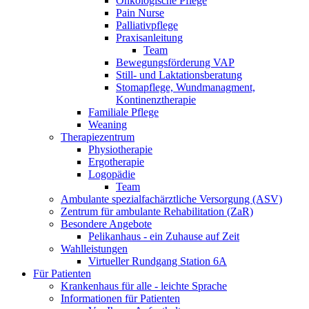
Onkologische Pflege
Pain Nurse
Palliativpflege
Praxisanleitung
Team
Bewegungsförderung VAP
Still- und Laktationsberatung
Stomapflege, Wundmanagment,
Kontinenztherapie
Familiale Pflege
Weaning
Therapiezentrum
Physiotherapie
Ergotherapie
Logopädie
Team
Ambulante spezialfachärztliche Versorgung (ASV)
Zentrum für ambulante Rehabilitation (ZaR)
Besondere Angebote
Pelikanhaus - ein Zuhause auf Zeit
Wahlleistungen
Virtueller Rundgang Station 6A
Für Patienten
Krankenhaus für alle - leichte Sprache
Informationen für Patienten