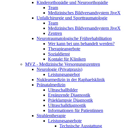
Kinderorthopädie und Neuroorthopädie
Team
Medizinisches Bildversandsystem JiveX
Unfallchirurgie und Sporttraumatologie
Team
Medizinisches Bildversandsystem JiveX
Zentren
Neurotraumatologische Frührehabilitation
Wer kann bei uns behandelt werden?
Therapieangebote
Sozialdienst
Kontakt für Kliniken
MVZ - Medizinische Versorgungszentren
Neurologie (Privatpraxis)
Leistungsangebot
Nuklearmedizin in der Raphaelsklinik
Pränatalmedizin
Ultraschallbilder
Ergänzende Diagnostik
Präeklampsie Diagnostik
Ultraschalldiagnostik
Informationen für Patientinnen
Strahlentherapie
Leistungsangebote
Technische Ausstattung