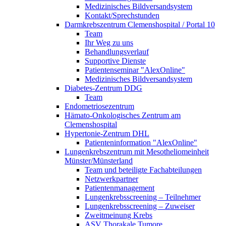
Medizinisches Bildversandsystem
Kontakt/Sprechstunden
Darmkrebszentrum Clemenshospital / Portal 10
Team
Ihr Weg zu uns
Behandlungsverlauf
Supportive Dienste
Patientenseminar "AlexOnline"
Medizinisches Bildversandsystem
Diabetes-Zentrum DDG
Team
Endometriosezentrum
Hämato-Onkologisches Zentrum am
Clemenshospital
Hypertonie-Zentrum DHL
Patienteninformation "AlexOnline"
Lungenkrebszentrum mit Mesotheliomeinheit
Münster/Münsterland
Team und beteiligte Fachabteilungen
Netzwerkpartner
Patientenmanagement
Lungenkrebsscreening – Teilnehmer
Lungenkrebsscreening – Zuweiser
Zweitmeinung Krebs
ASV Thorakale Tumore