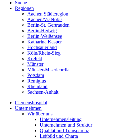
Suche
Regionen
Aachen Städteregion
Aachen/ViaNobis
Berlin-St. Gertrauden
Berlin-Hedwig
Berlin-Weißensee
Katharina Kasper
Hochsauerland
Köln/Rhein-Sieg
Krefeld
Münster
Münster-Misericordia
Potsdam
Remigius
Rheinland
Sachsen-Anhalt
Clemenshospital
Unternehmen
Wir über uns
Unternehmensleitung
Unternehmen und Struktur
Qualität und Transparenz
Leitbild und Charta