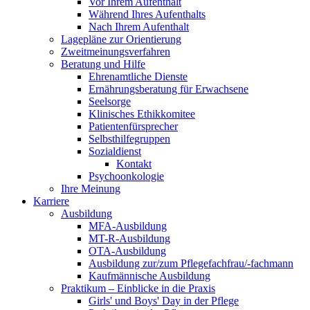
Vor Ihrem Aufenthalt
Während Ihres Aufenthalts
Nach Ihrem Aufenthalt
Lagepläne zur Orientierung
Zweitmeinungsverfahren
Beratung und Hilfe
Ehrenamtliche Dienste
Ernährungsberatung für Erwachsene
Seelsorge
Klinisches Ethikkomitee
Patientenfürsprecher
Selbsthilfegruppen
Sozialdienst
Kontakt
Psychoonkologie
Ihre Meinung
Karriere
Ausbildung
MFA-Ausbildung
MT-R-Ausbildung
OTA-Ausbildung
Ausbildung zur/zum Pflegefachfrau/-fachmann
Kaufmännische Ausbildung
Praktikum – Einblicke in die Praxis
Girls' und Boys' Day in der Pflege