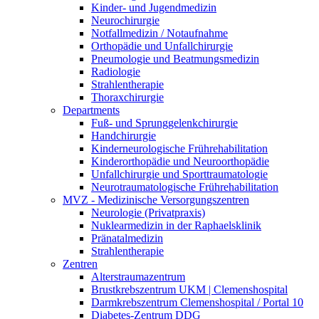
Kinder- und Jugendmedizin
Neurochirurgie
Notfallmedizin / Notaufnahme
Orthopädie und Unfallchirurgie
Pneumologie und Beatmungsmedizin
Radiologie
Strahlentherapie
Thoraxchirurgie
Departments
Fuß- und Sprunggelenkchirurgie
Handchirurgie
Kinderneurologische Frührehabilitation
Kinderorthopädie und Neuroorthopädie
Unfallchirurgie und Sporttraumatologie
Neurotraumatologische Frührehabilitation
MVZ - Medizinische Versorgungszentren
Neurologie (Privatpraxis)
Nuklearmedizin in der Raphaelsklinik
Pränatalmedizin
Strahlentherapie
Zentren
Alterstraumazentrum
Brustkrebszentrum UKM | Clemenshospital
Darmkrebszentrum Clemenshospital / Portal 10
Diabetes-Zentrum DDG