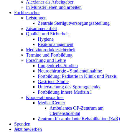
Alexianer als Arbeitgeber
In Münster leben und arbeiten
Fachbesucher
Leistungen
Zentrale Sterilgutversorgungsabteilung
Zusammenarbeit
Qualität und Sicherheit
Hygiene
Risikomanagement
Medizinproduktesicherheit
Termine und Fortbildung
Forschung und Lehre
Lungenkrebs-Studien
Neurochirurgie - Studienteilnahme
Fortbildung: Pädiatrie in Klinik und Praxis
Gastripec-Studie
Untersuchung des Sprunggelenks
Fortbildung Innere Medizin I
Kooperationspartner
MedicalCenter
Ambulantes OP-Zentrum am
Clemenshospital
Zentrum für ambulante Rehabilitation (ZaR)
Spenden
Jetzt bewerben