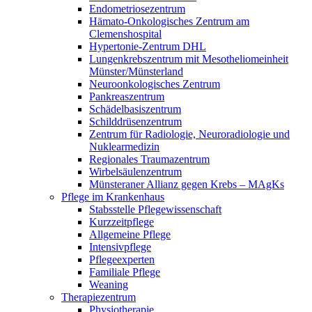
Endometriosezentrum
Hämato-Onkologisches Zentrum am
Clemenshospital
Hypertonie-Zentrum DHL
Lungenkrebszentrum mit Mesotheliomeinheit
Münster/Münsterland
Neuroonkologisches Zentrum
Pankreaszentrum
Schädelbasiszentrum
Schilddrüsenzentrum
Zentrum für Radiologie, Neuroradiologie und
Nuklearmedizin
Regionales Traumazentrum
Wirbelsäulenzentrum
Münsteraner Allianz gegen Krebs – MAgKs
Pflege im Krankenhaus
Stabsstelle Pflegewissenschaft
Kurzzeitpflege
Allgemeine Pflege
Intensivpflege
Pflegeexperten
Familiale Pflege
Weaning
Therapiezentrum
Physiotherapie