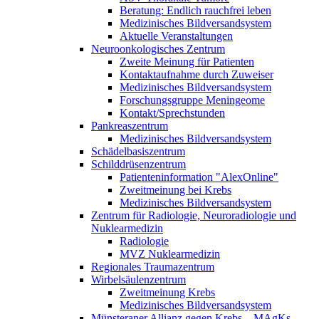
Beratung: Endlich rauchfrei leben
Medizinisches Bildversandsystem
Aktuelle Veranstaltungen
Neuroonkologisches Zentrum
Zweite Meinung für Patienten
Kontaktaufnahme durch Zuweiser
Medizinisches Bildversandsystem
Forschungsgruppe Meningeome
Kontakt/Sprechstunden
Pankreaszentrum
Medizinisches Bildversandsystem
Schädelbasiszentrum
Schilddrüsenzentrum
Patienteninformation "AlexOnline"
Zweitmeinung bei Krebs
Medizinisches Bildversandsystem
Zentrum für Radiologie, Neuroradiologie und
Nuklearmedizin
Radiologie
MVZ Nuklearmedizin
Regionales Traumazentrum
Wirbelsäulenzentrum
Zweitmeinung Krebs
Medizinisches Bildversandsystem
Münsteraner Allianz gegen Krebs – MAgKs