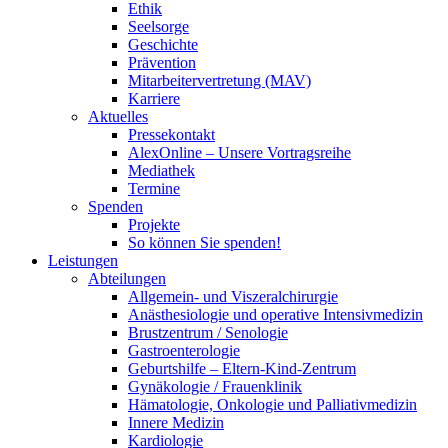
Ethik
Seelsorge
Geschichte
Prävention
Mitarbeitervertretung (MAV)
Karriere
Aktuelles
Pressekontakt
AlexOnline – Unsere Vortragsreihe
Mediathek
Termine
Spenden
Projekte
So können Sie spenden!
Leistungen
Abteilungen
Allgemein- und Viszeralchirurgie
Anästhesiologie und operative Intensivmedizin
Brustzentrum / Senologie
Gastroenterologie
Geburtshilfe – Eltern-Kind-Zentrum
Gynäkologie / Frauenklinik
Hämatologie, Onkologie und Palliativmedizin
Innere Medizin
Kardiologie