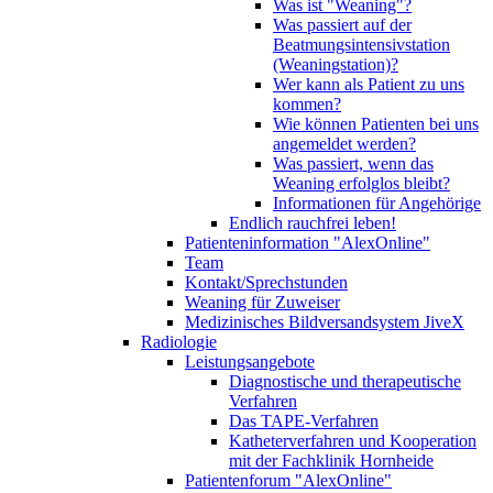
Was ist "Weaning"?
Was passiert auf der
Beatmungsintensivstation
(Weaningstation)?
Wer kann als Patient zu uns
kommen?
Wie können Patienten bei uns
angemeldet werden?
Was passiert, wenn das
Weaning erfolglos bleibt?
Informationen für Angehörige
Endlich rauchfrei leben!
Patienteninformation "AlexOnline"
Team
Kontakt/Sprechstunden
Weaning für Zuweiser
Medizinisches Bildversandsystem JiveX
Radiologie
Leistungsangebote
Diagnostische und therapeutische
Verfahren
Das TAPE-Verfahren
Katheterverfahren und Kooperation
mit der Fachklinik Hornheide
Patientenforum "AlexOnline"