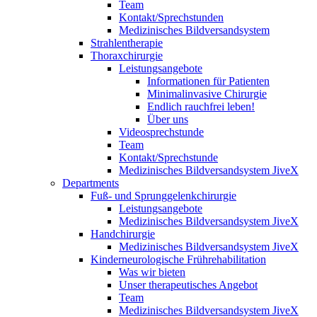
Team
Kontakt/Sprechstunden
Medizinisches Bildversandsystem
Strahlentherapie
Thoraxchirurgie
Leistungsangebote
Informationen für Patienten
Minimalinvasive Chirurgie
Endlich rauchfrei leben!
Über uns
Videosprechstunde
Team
Kontakt/Sprechstunde
Medizinisches Bildversandsystem JiveX
Departments
Fuß- und Sprunggelenkchirurgie
Leistungsangebote
Medizinisches Bildversandsystem JiveX
Handchirurgie
Medizinisches Bildversandsystem JiveX
Kinderneurologische Frührehabilitation
Was wir bieten
Unser therapeutisches Angebot
Team
Medizinisches Bildversandsystem JiveX