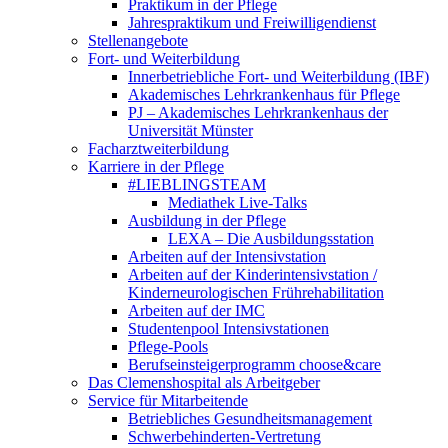
Praktikum in der Pflege
Jahrespraktikum und Freiwilligendienst
Stellenangebote
Fort- und Weiterbildung
Innerbetriebliche Fort- und Weiterbildung (IBF)
Akademisches Lehrkrankenhaus für Pflege
PJ – Akademisches Lehrkrankenhaus der
Universität Münster
Facharztweiterbildung
Karriere in der Pflege
#LIEBLINGSTEAM
Mediathek Live-Talks
Ausbildung in der Pflege
LEXA – Die Ausbildungsstation
Arbeiten auf der Intensivstation
Arbeiten auf der Kinderintensivstation /
Kinderneurologischen Frührehabilitation
Arbeiten auf der IMC
Studentenpool Intensivstationen
Pflege-Pools
Berufseinsteigerprogramm choose&care
Das Clemenshospital als Arbeitgeber
Service für Mitarbeitende
Betriebliches Gesundheitsmanagement
Schwerbehinderten-Vertretung