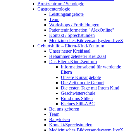
Brustzentrum / Senologie
Gastroenterologie
Leistungsangebote
Team
Workshops / Fortbildungen
Patienteninformation "AlexOnline"
Kontakt / Sprechstunden
Medizinisches Bildversandsystem JiveX
Geburtshilfe – Eltern-Kind-Zentrum
Unser neuer Kreißsaal
Hebammengeleiteter Kreißsaal
Das Eltern-Kind-Zentrum
Informationsabend für werdende
Eltern
Unsere Kursangebote
Die Zeit um die Geburt
Die ersten Tage mit Ihrem Kind
Geschwisterschule
Rund ums Stillen
Kleines Still-ABC
Bei uns geboren
Team
Babylotsen
Kontakt/Sprechstunden
Medizinisches Bildversandsystem JiveX