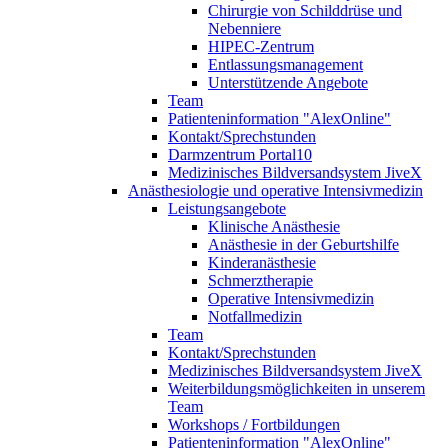
Chirurgie von Schilddrüse und
Nebenniere
HIPEC-Zentrum
Entlassungsmanagement
Unterstützende Angebote
Team
Patienteninformation "AlexOnline"
Kontakt/Sprechstunden
Darmzentrum Portal10
Medizinisches Bildversandsystem JiveX
Anästhesiologie und operative Intensivmedizin
Leistungsangebote
Klinische Anästhesie
Anästhesie in der Geburtshilfe
Kinderanästhesie
Schmerztherapie
Operative Intensivmedizin
Notfallmedizin
Team
Kontakt/Sprechstunden
Medizinisches Bildversandsystem JiveX
Weiterbildungsmöglichkeiten in unserem
Team
Workshops / Fortbildungen
Patienteninformation "AlexOnline"