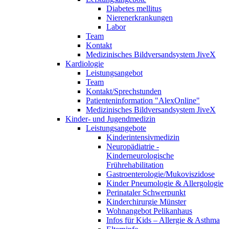
Diabetes mellitus
Nierenerkrankungen
Labor
Team
Kontakt
Medizinisches Bildversandsystem JiveX
Kardiologie
Leistungsangebot
Team
Kontakt/Sprechstunden
Patienteninformation "AlexOnline"
Medizinisches Bildversandsystem JiveX
Kinder- und Jugendmedizin
Leistungsangebote
Kinderintensivmedizin
Neuropädiatrie -
Kinderneurologische
Frührehabilitation
Gastroenterologie/Mukoviszidose
Kinder Pneumologie & Allergologie
Perinataler Schwerpunkt
Kinderchirurgie Münster
Wohnangebot Pelikanhaus
Infos für Kids – Allergie & Asthma