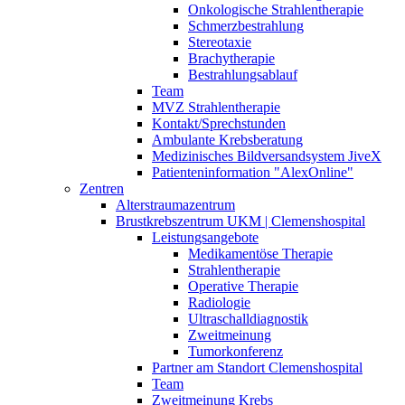
Onkologische Strahlentherapie
Schmerzbestrahlung
Stereotaxie
Brachytherapie
Bestrahlungsablauf
Team
MVZ Strahlentherapie
Kontakt/Sprechstunden
Ambulante Krebsberatung
Medizinisches Bildversandsystem JiveX
Patienteninformation "AlexOnline"
Zentren
Alterstraumazentrum
Brustkrebszentrum UKM | Clemenshospital
Leistungsangebote
Medikamentöse Therapie
Strahlentherapie
Operative Therapie
Radiologie
Ultraschalldiagnostik
Zweitmeinung
Tumorkonferenz
Partner am Standort Clemenshospital
Team
Zweitmeinung Krebs