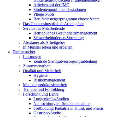
Kinderneurologischen Frührehabilitation
Arbeiten auf der IMC
Studentenpool Intensivstationen
Pflege-Pools
Berufseinsteigerprogramm choose&care
Das Clemenshospital als Arbeitgeber
Service für Mitarbeitende
Betriebliches Gesundheitsmanagement
Schwerbehinderten-Vertretung
Alexianer als Arbeitgeber
In Münster leben und arbeiten
Fachbesucher
Leistungen
Zentrale Sterilgutversorgungsabteilung
Zusammenarbeit
Qualität und Sicherheit
Hygiene
Risikomanagement
Medizinproduktesicherheit
Termine und Fortbildung
Forschung und Lehre
Lungenkrebs-Studien
Neurochirurgie - Studienteilnahme
Fortbildung: Pädiatrie in Klinik und Praxis
Gastripec-Studie