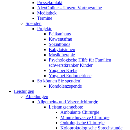
Pressekontakt
AlexOnline – Unsere Vortragsreihe
Mediathek
Termine
Spenden
Projekte
Pelikanhaus
Kawentsfrau
Sozialfonds
Babylotsinnen
Musiktherapie
Psychologische Hilfe für Familien
schwerstkranker Kinder
Yoga bei Krebs
Yoga bei Endometriose
So können Sie spenden!
Kondolenzspende
Leistungen
Abteilungen
Allgemein- und Viszeralchirurgie
Leistungsangebote
Ambulante Chirurgie
Minimalinvasive Chirurgie
Onkologische Chirurgie
Koloproktologische Sprechstunde