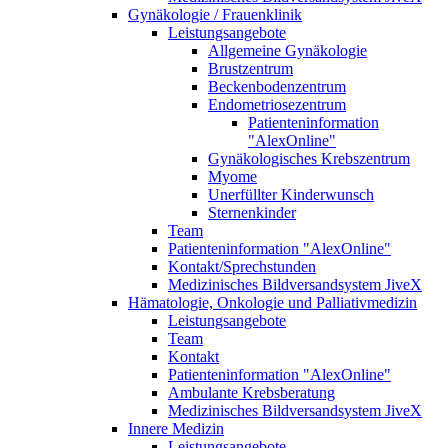
Gynäkologie / Frauenklinik
Leistungsangebote
Allgemeine Gynäkologie
Brustzentrum
Beckenbodenzentrum
Endometriosezentrum
Patienteninformation
"AlexOnline"
Gynäkologisches Krebszentrum
Myome
Unerfüllter Kinderwunsch
Sternenkinder
Team
Patienteninformation "AlexOnline"
Kontakt/Sprechstunden
Medizinisches Bildversandsystem JiveX
Hämatologie, Onkologie und Palliativmedizin
Leistungsangebote
Team
Kontakt
Patienteninformation "AlexOnline"
Ambulante Krebsberatung
Medizinisches Bildversandsystem JiveX
Innere Medizin
Leistungsangebote