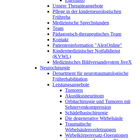
Elterninfo
Unsere Therapieangebote
Pflege in der kinderneurologischen
Frühreha
Medizinische Sprechstunden
Team
Pädagogisch-therapeutisches Team
Kontakt
Patienteninformation "AlexOnline"
Kindermedizinischer Notfalldienst
(KVWL)
Medizinisches Bildversandsystem JiveX
Neurochirurgie
Department für neurotraumatologische
Frührehabilitation
Leistungsangebote
Tumoren
Akustikusneurinom
Orbitachirurgie und Tumoren mit
Sehnervenkompression
Schädelbasischirurgie
Die degenerative Wirbelsäule
Traumatische
Wirbelsäulenverletzungen
Wirbelkörperersatz-Operationen