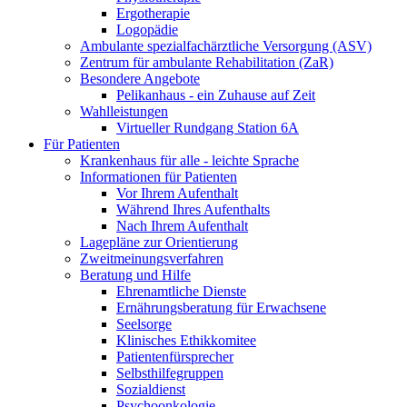
Ergotherapie
Logopädie
Ambulante spezialfachärztliche Versorgung (ASV)
Zentrum für ambulante Rehabilitation (ZaR)
Besondere Angebote
Pelikanhaus - ein Zuhause auf Zeit
Wahlleistungen
Virtueller Rundgang Station 6A
Für Patienten
Krankenhaus für alle - leichte Sprache
Informationen für Patienten
Vor Ihrem Aufenthalt
Während Ihres Aufenthalts
Nach Ihrem Aufenthalt
Lagepläne zur Orientierung
Zweitmeinungsverfahren
Beratung und Hilfe
Ehrenamtliche Dienste
Ernährungsberatung für Erwachsene
Seelsorge
Klinisches Ethikkomitee
Patientenfürsprecher
Selbsthilfegruppen
Sozialdienst
Psychoonkologie