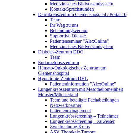
Medizinisches Bildversandsystem
Kontakt/Sprechstunden
Darmkrebszentrum Clemenshospital / Portal 10
Team
Ihr Weg zu uns
Behandlungsverlauf
Supportive Dienste
Patientenseminar "AlexOnline"
Medizinisches Bildversandsystem
Diabetes-Zentrum DDG
Team
Endometriosezentrum
Hämato-Onkologisches Zentrum am
Clemenshospital
Hypertonie-Zentrum DHL
Patienteninformation "AlexOnline"
Lungenkrebszentrum mit Mesotheliomeinheit
Münster/Münsterland
Team und beteiligte Fachabteilungen
Netzwerkpartner
Patientenmanagement
Lungenkrebsscreening – Teilnehmer
Lungenkrebsscreening – Zuweiser
Zweitmeinung Krebs
ASV Thorakale Tumore