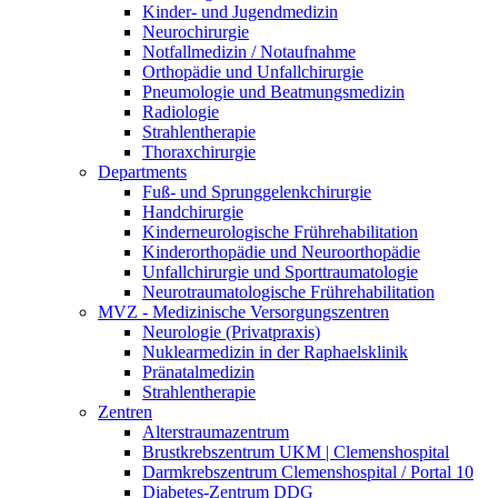
Kinder- und Jugendmedizin
Neurochirurgie
Notfallmedizin / Notaufnahme
Orthopädie und Unfallchirurgie
Pneumologie und Beatmungsmedizin
Radiologie
Strahlentherapie
Thoraxchirurgie
Departments
Fuß- und Sprunggelenkchirurgie
Handchirurgie
Kinderneurologische Frührehabilitation
Kinderorthopädie und Neuroorthopädie
Unfallchirurgie und Sporttraumatologie
Neurotraumatologische Frührehabilitation
MVZ - Medizinische Versorgungszentren
Neurologie (Privatpraxis)
Nuklearmedizin in der Raphaelsklinik
Pränatalmedizin
Strahlentherapie
Zentren
Alterstraumazentrum
Brustkrebszentrum UKM | Clemenshospital
Darmkrebszentrum Clemenshospital / Portal 10
Diabetes-Zentrum DDG