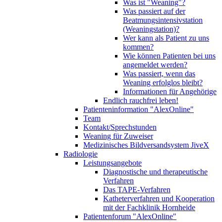
Was ist "Weaning"?
Was passiert auf der
Beatmungsintensivstation
(Weaningstation)?
Wer kann als Patient zu uns
kommen?
Wie können Patienten bei uns
angemeldet werden?
Was passiert, wenn das
Weaning erfolglos bleibt?
Informationen für Angehörige
Endlich rauchfrei leben!
Patienteninformation "AlexOnline"
Team
Kontakt/Sprechstunden
Weaning für Zuweiser
Medizinisches Bildversandsystem JiveX
Radiologie
Leistungsangebote
Diagnostische und therapeutische
Verfahren
Das TAPE-Verfahren
Katheterverfahren und Kooperation
mit der Fachklinik Hornheide
Patientenforum "AlexOnline"