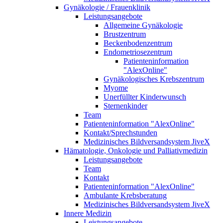
Gynäkologie / Frauenklinik
Leistungsangebote
Allgemeine Gynäkologie
Brustzentrum
Beckenbodenzentrum
Endometriosezentrum
Patienteninformation
"AlexOnline"
Gynäkologisches Krebszentrum
Myome
Unerfüllter Kinderwunsch
Sternenkinder
Team
Patienteninformation "AlexOnline"
Kontakt/Sprechstunden
Medizinisches Bildversandsystem JiveX
Hämatologie, Onkologie und Palliativmedizin
Leistungsangebote
Team
Kontakt
Patienteninformation "AlexOnline"
Ambulante Krebsberatung
Medizinisches Bildversandsystem JiveX
Innere Medizin
Leistungsangebote