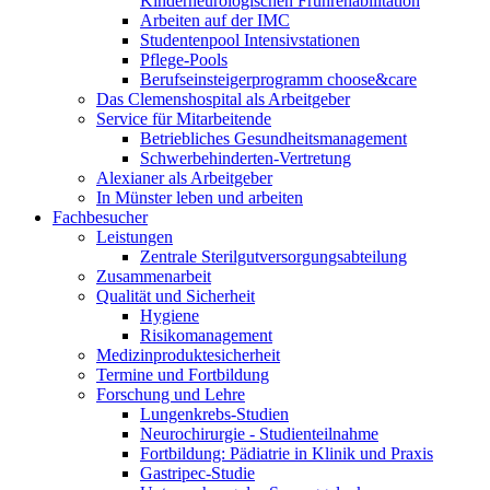
Kinderneurologischen Frührehabilitation
Arbeiten auf der IMC
Studentenpool Intensivstationen
Pflege-Pools
Berufseinsteigerprogramm choose&care
Das Clemenshospital als Arbeitgeber
Service für Mitarbeitende
Betriebliches Gesundheitsmanagement
Schwerbehinderten-Vertretung
Alexianer als Arbeitgeber
In Münster leben und arbeiten
Fachbesucher
Leistungen
Zentrale Sterilgutversorgungsabteilung
Zusammenarbeit
Qualität und Sicherheit
Hygiene
Risikomanagement
Medizinproduktesicherheit
Termine und Fortbildung
Forschung und Lehre
Lungenkrebs-Studien
Neurochirurgie - Studienteilnahme
Fortbildung: Pädiatrie in Klinik und Praxis
Gastripec-Studie