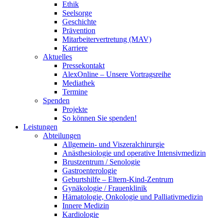
Ethik
Seelsorge
Geschichte
Prävention
Mitarbeitervertretung (MAV)
Karriere
Aktuelles
Pressekontakt
AlexOnline – Unsere Vortragsreihe
Mediathek
Termine
Spenden
Projekte
So können Sie spenden!
Leistungen
Abteilungen
Allgemein- und Viszeralchirurgie
Anästhesiologie und operative Intensivmedizin
Brustzentrum / Senologie
Gastroenterologie
Geburtshilfe – Eltern-Kind-Zentrum
Gynäkologie / Frauenklinik
Hämatologie, Onkologie und Palliativmedizin
Innere Medizin
Kardiologie