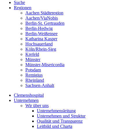
Suche
Regionen
Aachen Städteregion
Aachen/ViaNobis
Berlin-St. Gertrauden
Berlin-Hedwig
Berlin-Weißensee
Katharina Kasper
Hochsauerland
Köln/Rhein-Sieg
Krefeld
Münster
Münster-Misericordia
Potsdam
Remigius
Rheinland
Sachsen-Anhalt
Clemenshospital
Unternehmen
Wir über uns
Unternehmensleitung
Unternehmen und Struktur
Qualität und Transparenz
Leitbild und Charta