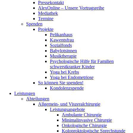
Pressekontakt
AlexOnline – Unsere Vortragsreihe
Mediathek
Termine
Spenden
Projekte
Pelikanhaus
Kawentsfrau
Sozialfonds
Babylotsinnen
Musiktherapie
Psychologische Hilfe für Familien
schwerstkranker Kinder
Yoga bei Krebs
Yoga bei Endometriose
So können Sie spenden!
Kondolenzspende
Leistungen
Abteilungen
Allgemein- und Viszeralchirurgie
Leistungsangebote
Ambulante Chirurgie
Minimalinvasive Chirurgie
Onkologische Chirurgie
Koloproktologische Sprechstunde