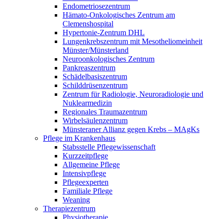
Endometriosezentrum
Hämato-Onkologisches Zentrum am
Clemenshospital
Hypertonie-Zentrum DHL
Lungenkrebszentrum mit Mesotheliomeinheit
Münster/Münsterland
Neuroonkologisches Zentrum
Pankreaszentrum
Schädelbasiszentrum
Schilddrüsenzentrum
Zentrum für Radiologie, Neuroradiologie und
Nuklearmedizin
Regionales Traumazentrum
Wirbelsäulenzentrum
Münsteraner Allianz gegen Krebs – MAgKs
Pflege im Krankenhaus
Stabsstelle Pflegewissenschaft
Kurzzeitpflege
Allgemeine Pflege
Intensivpflege
Pflegeexperten
Familiale Pflege
Weaning
Therapiezentrum
Physiotherapie