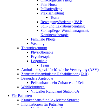
Onkologische Pflege
Pain Nurse
Palliativpflege
Praxisanleitung
Team
Bewegungsförderung VAP
Still- und Laktationsberatung
Stomapflege, Wundmanagment,
Kontinenztherapie
Familiale Pflege
Weaning
Therapiezentrum
Physiotherapie
Ergotherapie
Logopädie
Team
Ambulante spezialfachärztliche Versorgung (ASV)
Zentrum für ambulante Rehabilitation (ZaR)
Besondere Angebote
Pelikanhaus - ein Zuhause auf Zeit
Wahlleistungen
Virtueller Rundgang Station 6A
Für Patienten
Krankenhaus für alle - leichte Sprache
Informationen für Patienten