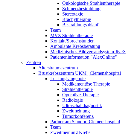
Onkologische Strahlentherapie
Schmerzbestrahlung
Stereotaxie
Brachytherapie
Bestrahlungsablauf
Team
MVZ Strahlentherapie
Kontakt/Sprechstunden
Ambulante Krebsberatung
Medizinisches Bildversandsystem JiveX
Patienteninformation "AlexOnline"
Zentren
Alterstraumazentrum
Brustkrebszentrum UKM | Clemenshospital
Leistungsangebote
Medikamentöse Therapie
Strahlentherapie
Operative Therapie
Radiologie
Ultraschalldiagnostik
Zweitmeinung
Tumorkonferenz
Partner am Standort Clemenshospital
Team
Zweitmeinung Krebs