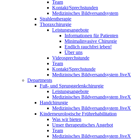
Team
Kontakt/Sprechstunden
Medizinisches Bildversandsystem
Strahlentherapie
Thoraxchirurgie
Leistungsangebote
Informationen für Patienten
Minimalinvasive Chirurgie
Endlich rauchfrei leben!
Über uns
Videosprechstunde
Team
Kontakt/Sprechstunde
Medizinisches Bildversandsystem JiveX
Departments
Fuß- und Sprunggelenkchirurgie
Leistungsangebote
Medizinisches Bildversandsystem JiveX
Handchirurgie
Medizinisches Bildversandsystem JiveX
Kinderneurologische Frührehabilitation
Was wir bieten
Unser therapeutisches Angebot
Team
Medizinisches Bildversandsystem JiveX