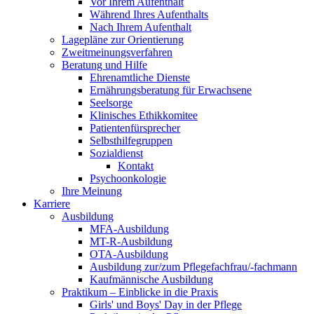
Vor Ihrem Aufenthalt
Während Ihres Aufenthalts
Nach Ihrem Aufenthalt
Lagepläne zur Orientierung
Zweitmeinungsverfahren
Beratung und Hilfe
Ehrenamtliche Dienste
Ernährungsberatung für Erwachsene
Seelsorge
Klinisches Ethikkomitee
Patientenfürsprecher
Selbsthilfegruppen
Sozialdienst
Kontakt
Psychoonkologie
Ihre Meinung
Karriere
Ausbildung
MFA-Ausbildung
MT-R-Ausbildung
OTA-Ausbildung
Ausbildung zur/zum Pflegefachfrau/-fachmann
Kaufmännische Ausbildung
Praktikum – Einblicke in die Praxis
Girls' und Boys' Day in der Pflege