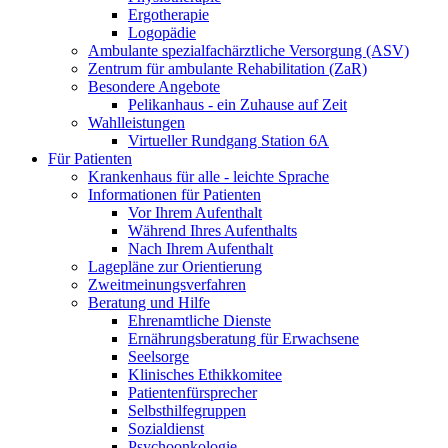
Ergotherapie
Logopädie
Ambulante spezialfachärztliche Versorgung (ASV)
Zentrum für ambulante Rehabilitation (ZaR)
Besondere Angebote
Pelikanhaus - ein Zuhause auf Zeit
Wahlleistungen
Virtueller Rundgang Station 6A
Für Patienten
Krankenhaus für alle - leichte Sprache
Informationen für Patienten
Vor Ihrem Aufenthalt
Während Ihres Aufenthalts
Nach Ihrem Aufenthalt
Lagepläne zur Orientierung
Zweitmeinungsverfahren
Beratung und Hilfe
Ehrenamtliche Dienste
Ernährungsberatung für Erwachsene
Seelsorge
Klinisches Ethikkomitee
Patientenfürsprecher
Selbsthilfegruppen
Sozialdienst
Psychoonkologie