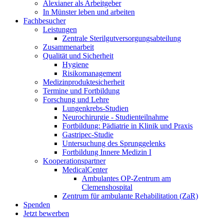
Alexianer als Arbeitgeber
In Münster leben und arbeiten
Fachbesucher
Leistungen
Zentrale Sterilgutversorgungsabteilung
Zusammenarbeit
Qualität und Sicherheit
Hygiene
Risikomanagement
Medizinproduktesicherheit
Termine und Fortbildung
Forschung und Lehre
Lungenkrebs-Studien
Neurochirurgie - Studienteilnahme
Fortbildung: Pädiatrie in Klinik und Praxis
Gastripec-Studie
Untersuchung des Sprunggelenks
Fortbildung Innere Medizin I
Kooperationspartner
MedicalCenter
Ambulantes OP-Zentrum am
Clemenshospital
Zentrum für ambulante Rehabilitation (ZaR)
Spenden
Jetzt bewerben