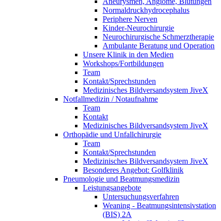
Aneurysmen, Angiome, Blutungen
Normaldruckhydrocephalus
Periphere Nerven
Kinder-Neurochirurgie
Neurochirurgische Schmerztherapie
Ambulante Beratung und Operation
Unsere Klinik in den Medien
Workshops/Fortbildungen
Team
Kontakt/Sprechstunden
Medizinisches Bildversandsystem JiveX
Notfallmedizin / Notaufnahme
Team
Kontakt
Medizinisches Bildversandsystem JiveX
Orthopädie und Unfallchirurgie
Team
Kontakt/Sprechstunden
Medizinisches Bildversandsystem JiveX
Besonderes Angebot: Golfklinik
Pneumologie und Beatmungsmedizin
Leistungsangebote
Untersuchungsverfahren
Weaning - Beatmungsintensivstation
(BIS) 2A