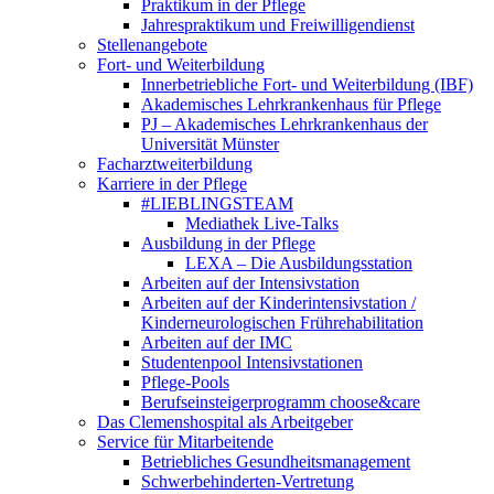
Praktikum in der Pflege
Jahrespraktikum und Freiwilligendienst
Stellenangebote
Fort- und Weiterbildung
Innerbetriebliche Fort- und Weiterbildung (IBF)
Akademisches Lehrkrankenhaus für Pflege
PJ – Akademisches Lehrkrankenhaus der
Universität Münster
Facharztweiterbildung
Karriere in der Pflege
#LIEBLINGSTEAM
Mediathek Live-Talks
Ausbildung in der Pflege
LEXA – Die Ausbildungsstation
Arbeiten auf der Intensivstation
Arbeiten auf der Kinderintensivstation /
Kinderneurologischen Frührehabilitation
Arbeiten auf der IMC
Studentenpool Intensivstationen
Pflege-Pools
Berufseinsteigerprogramm choose&care
Das Clemenshospital als Arbeitgeber
Service für Mitarbeitende
Betriebliches Gesundheitsmanagement
Schwerbehinderten-Vertretung