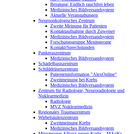
Beratung: Endlich rauchfrei leben
Medizinisches Bildversandsystem
Aktuelle Veranstaltungen
Neuroonkologisches Zentrum
Zweite Meinung für Patienten
Kontaktaufnahme durch Zuweiser
Medizinisches Bildversandsystem
Forschungsgruppe Meningeome
Kontakt/Sprechstunden
Pankreaszentrum
Medizinisches Bildversandsystem
Schädelbasiszentrum
Schilddrüsenzentrum
Patienteninformation "AlexOnline"
Zweitmeinung bei Krebs
Medizinisches Bildversandsystem
Zentrum für Radiologie, Neuroradiologie und
Nuklearmedizin
Radiologie
MVZ Nuklearmedizin
Regionales Traumazentrum
Wirbelsäulenzentrum
Zweitmeinung Krebs
Medizinisches Bildversandsystem
Münsteraner Allianz gegen Krebs – MAgKs