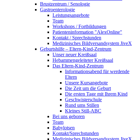
Brustzentrum / Senologie
Gastroenterologie
Leistungsangebote
Team
Workshops / Fortbildungen
Patienteninformation "AlexOnline"
Kontakt / Sprechstunden
Medizinisches Bildversandsystem JiveX
Geburtshilfe – Eltern-Kind-Zentrum
Unser neuer Kreißsaal
Hebammengeleiteter Kreißsaal
Das Eltern-Kind-Zentrum
Informationsabend für werdende
Eltern
Unsere Kursangebote
Die Zeit um die Geburt
Die ersten Tage mit Ihrem Kind
Geschwisterschule
Rund ums Stillen
Kleines Still-ABC
Bei uns geboren
Team
Babylotsen
Kontakt/Sprechstunden
Medizinisches Bildversandsystem JiveX