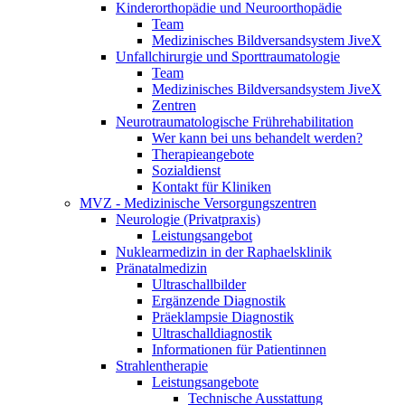
Kinderorthopädie und Neuroorthopädie
Team
Medizinisches Bildversandsystem JiveX
Unfallchirurgie und Sporttraumatologie
Team
Medizinisches Bildversandsystem JiveX
Zentren
Neurotraumatologische Frührehabilitation
Wer kann bei uns behandelt werden?
Therapieangebote
Sozialdienst
Kontakt für Kliniken
MVZ - Medizinische Versorgungszentren
Neurologie (Privatpraxis)
Leistungsangebot
Nuklearmedizin in der Raphaelsklinik
Pränatalmedizin
Ultraschallbilder
Ergänzende Diagnostik
Präeklampsie Diagnostik
Ultraschalldiagnostik
Informationen für Patientinnen
Strahlentherapie
Leistungsangebote
Technische Ausstattung