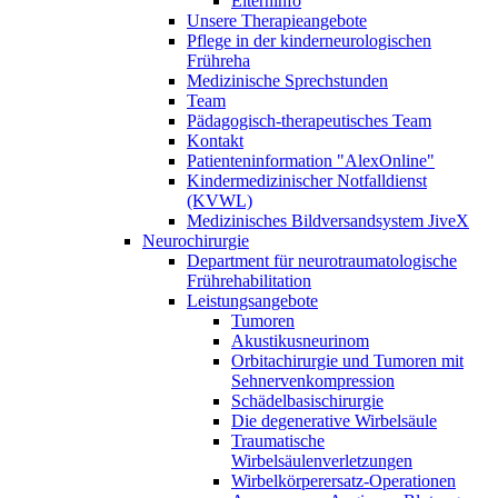
Elterninfo
Unsere Therapieangebote
Pflege in der kinderneurologischen
Frühreha
Medizinische Sprechstunden
Team
Pädagogisch-therapeutisches Team
Kontakt
Patienteninformation "AlexOnline"
Kindermedizinischer Notfalldienst
(KVWL)
Medizinisches Bildversandsystem JiveX
Neurochirurgie
Department für neurotraumatologische
Frührehabilitation
Leistungsangebote
Tumoren
Akustikusneurinom
Orbitachirurgie und Tumoren mit
Sehnervenkompression
Schädelbasischirurgie
Die degenerative Wirbelsäule
Traumatische
Wirbelsäulenverletzungen
Wirbelkörperersatz-Operationen