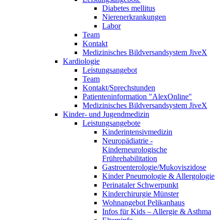
Diabetes mellitus
Nierenerkrankungen
Labor
Team
Kontakt
Medizinisches Bildversandsystem JiveX
Kardiologie
Leistungsangebot
Team
Kontakt/Sprechstunden
Patienteninformation "AlexOnline"
Medizinisches Bildversandsystem JiveX
Kinder- und Jugendmedizin
Leistungsangebote
Kinderintensivmedizin
Neuropädiatrie -
Kinderneurologische
Frührehabilitation
Gastroenterologie/Mukoviszidose
Kinder Pneumologie & Allergologie
Perinataler Schwerpunkt
Kinderchirurgie Münster
Wohnangebot Pelikanhaus
Infos für Kids – Allergie & Asthma