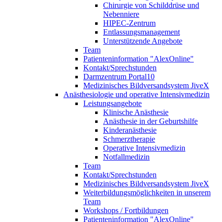
Chirurgie von Schilddrüse und
Nebenniere
HIPEC-Zentrum
Entlassungsmanagement
Unterstützende Angebote
Team
Patienteninformation "AlexOnline"
Kontakt/Sprechstunden
Darmzentrum Portal10
Medizinisches Bildversandsystem JiveX
Anästhesiologie und operative Intensivmedizin
Leistungsangebote
Klinische Anästhesie
Anästhesie in der Geburtshilfe
Kinderanästhesie
Schmerztherapie
Operative Intensivmedizin
Notfallmedizin
Team
Kontakt/Sprechstunden
Medizinisches Bildversandsystem JiveX
Weiterbildungsmöglichkeiten in unserem
Team
Workshops / Fortbildungen
Patienteninformation "AlexOnline"