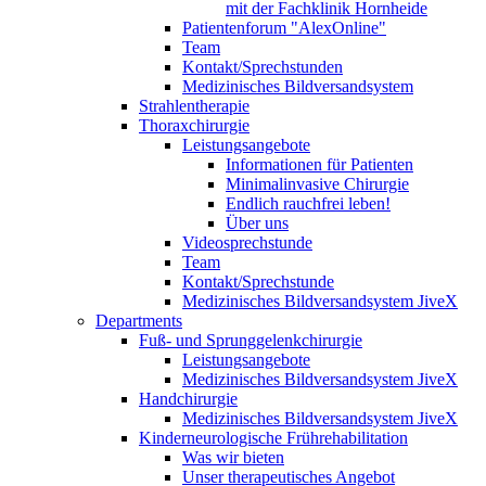
mit der Fachklinik Hornheide
Patientenforum "AlexOnline"
Team
Kontakt/Sprechstunden
Medizinisches Bildversandsystem
Strahlentherapie
Thoraxchirurgie
Leistungsangebote
Informationen für Patienten
Minimalinvasive Chirurgie
Endlich rauchfrei leben!
Über uns
Videosprechstunde
Team
Kontakt/Sprechstunde
Medizinisches Bildversandsystem JiveX
Departments
Fuß- und Sprunggelenkchirurgie
Leistungsangebote
Medizinisches Bildversandsystem JiveX
Handchirurgie
Medizinisches Bildversandsystem JiveX
Kinderneurologische Frührehabilitation
Was wir bieten
Unser therapeutisches Angebot