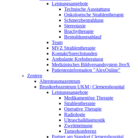
Leistungsangebote
Technische Ausstattung
Onkologische Strahlentherapie
Schmerzbestrahlung
Stereotaxie
Brachytherapie
Bestrahlungsablauf
Team
MVZ Strahlentherapie
Kontakt/Sprechstunden
Ambulante Krebsberatung
Medizinisches Bildversandsystem JiveX
Patienteninformation "AlexOnline"
Zentren
Alterstraumazentrum
Brustkrebszentrum UKM | Clemenshospital
Leistungsangebote
Medikamentöse Therapie
Strahlentherapie
Operative Therapie
Radiologie
Ultraschalldiagnostik
Zweitmeinung
Tumorkonferenz
Partner am Standort Clemenshospital