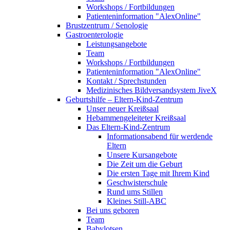
Workshops / Fortbildungen
Patienteninformation "AlexOnline"
Brustzentrum / Senologie
Gastroenterologie
Leistungsangebote
Team
Workshops / Fortbildungen
Patienteninformation "AlexOnline"
Kontakt / Sprechstunden
Medizinisches Bildversandsystem JiveX
Geburtshilfe – Eltern-Kind-Zentrum
Unser neuer Kreißsaal
Hebammengeleiteter Kreißsaal
Das Eltern-Kind-Zentrum
Informationsabend für werdende
Eltern
Unsere Kursangebote
Die Zeit um die Geburt
Die ersten Tage mit Ihrem Kind
Geschwisterschule
Rund ums Stillen
Kleines Still-ABC
Bei uns geboren
Team
Babylotsen