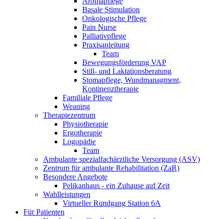
Aromapflege
Basale Stimulation
Onkologische Pflege
Pain Nurse
Palliativpflege
Praxisanleitung
Team
Bewegungsförderung VAP
Still- und Laktationsberatung
Stomapflege, Wundmanagment,
Kontinenztherapie
Familiale Pflege
Weaning
Therapiezentrum
Physiotherapie
Ergotherapie
Logopädie
Team
Ambulante spezialfachärztliche Versorgung (ASV)
Zentrum für ambulante Rehabilitation (ZaR)
Besondere Angebote
Pelikanhaus - ein Zuhause auf Zeit
Wahlleistungen
Virtueller Rundgang Station 6A
Für Patienten