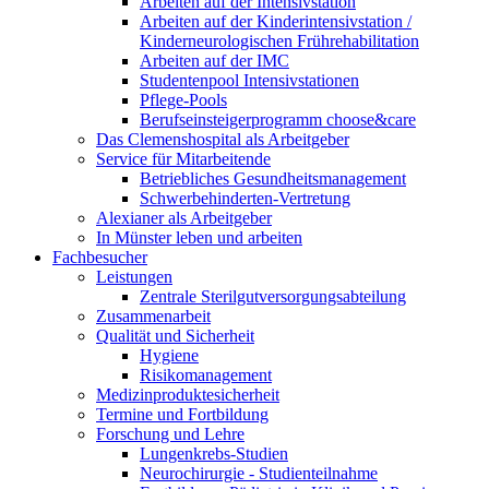
Arbeiten auf der Intensivstation
Arbeiten auf der Kinderintensivstation /
Kinderneurologischen Frührehabilitation
Arbeiten auf der IMC
Studentenpool Intensivstationen
Pflege-Pools
Berufseinsteigerprogramm choose&care
Das Clemenshospital als Arbeitgeber
Service für Mitarbeitende
Betriebliches Gesundheitsmanagement
Schwerbehinderten-Vertretung
Alexianer als Arbeitgeber
In Münster leben und arbeiten
Fachbesucher
Leistungen
Zentrale Sterilgutversorgungsabteilung
Zusammenarbeit
Qualität und Sicherheit
Hygiene
Risikomanagement
Medizinproduktesicherheit
Termine und Fortbildung
Forschung und Lehre
Lungenkrebs-Studien
Neurochirurgie - Studienteilnahme