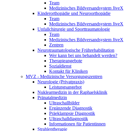
Team
Medizinisches Bildversandsystem JiveX
Kinderorthopädie und Neuroorthopädie
Team
Medizinisches Bildversandsystem JiveX
Unfallchirurgie und Sporttraumatologie
Team
Medizinisches Bildversandsystem JiveX
Zentren
Neurotraumatologische Frührehabilitation
Wer kann bei uns behandelt werden?
Therapieangebote
Sozialdienst
Kontakt für Kliniken
MVZ - Medizinische Versorgungszentren
Neurologie (Privatpraxis)
Leistungsangebot
Nuklearmedizin in der Raphaelsklinik
Pränatalmedizin
Ultraschallbilder
Ergänzende Diagnostik
Präeklampsie Diagnostik
Ultraschalldiagnostik
Informationen für Patientinnen
Strahlentherapie