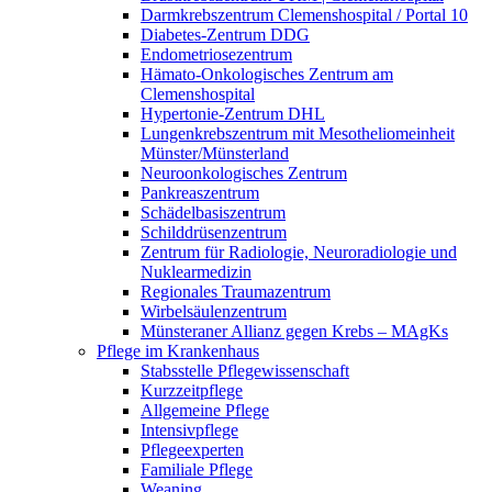
Darmkrebszentrum Clemenshospital / Portal 10
Diabetes-Zentrum DDG
Endometriosezentrum
Hämato-Onkologisches Zentrum am
Clemenshospital
Hypertonie-Zentrum DHL
Lungenkrebszentrum mit Mesotheliomeinheit
Münster/Münsterland
Neuroonkologisches Zentrum
Pankreaszentrum
Schädelbasiszentrum
Schilddrüsenzentrum
Zentrum für Radiologie, Neuroradiologie und
Nuklearmedizin
Regionales Traumazentrum
Wirbelsäulenzentrum
Münsteraner Allianz gegen Krebs – MAgKs
Pflege im Krankenhaus
Stabsstelle Pflegewissenschaft
Kurzzeitpflege
Allgemeine Pflege
Intensivpflege
Pflegeexperten
Familiale Pflege
Weaning