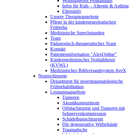
Wohnangebot Pelikanhaus
Infos für Kids – Allergie & Asthma
Elterninfo
Unsere Therapieangebote
Pflege in der kinderneurologischen
Frühreha
Medizinische Sprechstunden
Team
Pädagogisch-therapeutisches Team
Kontakt
Patienteninformation "AlexOnline"
Kindermedizinischer Notfalldienst
(KVWL)
Medizinisches Bildversandsystem JiveX
Neurochirurgie
Department für neurotraumatologische
Frührehabilitation
Leistungsangebote
Tumoren
Akustikusneurinom
Orbitachirurgie und Tumoren mit
Sehnervenkompression
Schädelbasischirurgie
Die degenerative Wirbelsäule
Traumatische