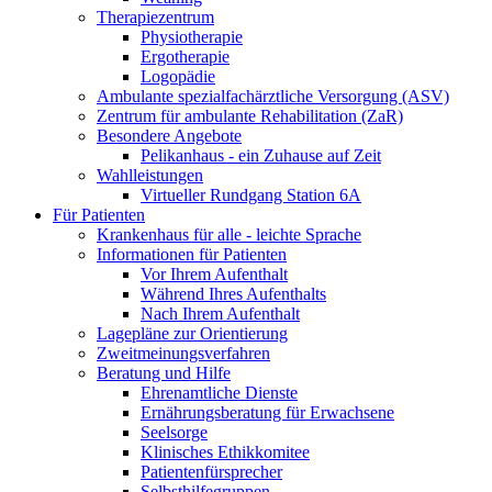
Therapiezentrum
Physiotherapie
Ergotherapie
Logopädie
Ambulante spezialfachärztliche Versorgung (ASV)
Zentrum für ambulante Rehabilitation (ZaR)
Besondere Angebote
Pelikanhaus - ein Zuhause auf Zeit
Wahlleistungen
Virtueller Rundgang Station 6A
Für Patienten
Krankenhaus für alle - leichte Sprache
Informationen für Patienten
Vor Ihrem Aufenthalt
Während Ihres Aufenthalts
Nach Ihrem Aufenthalt
Lagepläne zur Orientierung
Zweitmeinungsverfahren
Beratung und Hilfe
Ehrenamtliche Dienste
Ernährungsberatung für Erwachsene
Seelsorge
Klinisches Ethikkomitee
Patientenfürsprecher
Selbsthilfegruppen