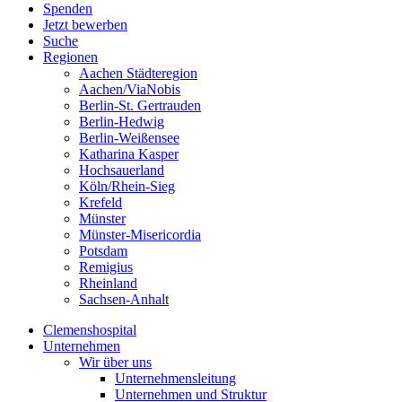
Spenden
Jetzt bewerben
Suche
Regionen
Aachen Städteregion
Aachen/ViaNobis
Berlin-St. Gertrauden
Berlin-Hedwig
Berlin-Weißensee
Katharina Kasper
Hochsauerland
Köln/Rhein-Sieg
Krefeld
Münster
Münster-Misericordia
Potsdam
Remigius
Rheinland
Sachsen-Anhalt
Clemenshospital
Unternehmen
Wir über uns
Unternehmensleitung
Unternehmen und Struktur