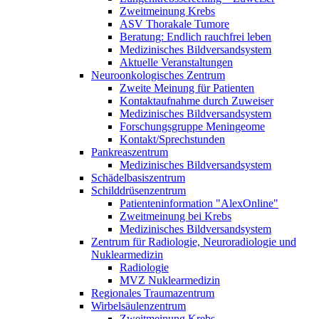
Zweitmeinung Krebs
ASV Thorakale Tumore
Beratung: Endlich rauchfrei leben
Medizinisches Bildversandsystem
Aktuelle Veranstaltungen
Neuroonkologisches Zentrum
Zweite Meinung für Patienten
Kontaktaufnahme durch Zuweiser
Medizinisches Bildversandsystem
Forschungsgruppe Meningeome
Kontakt/Sprechstunden
Pankreaszentrum
Medizinisches Bildversandsystem
Schädelbasiszentrum
Schilddrüsenzentrum
Patienteninformation "AlexOnline"
Zweitmeinung bei Krebs
Medizinisches Bildversandsystem
Zentrum für Radiologie, Neuroradiologie und
Nuklearmedizin
Radiologie
MVZ Nuklearmedizin
Regionales Traumazentrum
Wirbelsäulenzentrum
Zweitmeinung Krebs