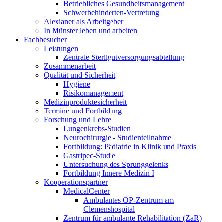
Betriebliches Gesundheitsmanagement
Schwerbehinderten-Vertretung
Alexianer als Arbeitgeber
In Münster leben und arbeiten
Fachbesucher
Leistungen
Zentrale Sterilgutversorgungsabteilung
Zusammenarbeit
Qualität und Sicherheit
Hygiene
Risikomanagement
Medizinproduktesicherheit
Termine und Fortbildung
Forschung und Lehre
Lungenkrebs-Studien
Neurochirurgie - Studienteilnahme
Fortbildung: Pädiatrie in Klinik und Praxis
Gastripec-Studie
Untersuchung des Sprunggelenks
Fortbildung Innere Medizin I
Kooperationspartner
MedicalCenter
Ambulantes OP-Zentrum am
Clemenshospital
Zentrum für ambulante Rehabilitation (ZaR)