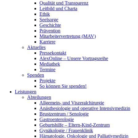
Qualität und Transparenz
Leitbild und Charta
Ethik
Seelsorge
Geschichte
Prävention
Mitarbeitervertretung (MAV)
Karriere
Aktuelles
Pressekontakt
AlexOnline – Unsere Vortragsreihe
Mediathek
Termine
Spenden
Projekte
So können Sie spenden!
Leistungen
Abteilungen
Allgemein- und Viszeralchirurgie
Anästhesiologie und operative Intensivmedizin
Brustzentrum / Senologie
Gastroenterologie
Geburtshilfe – Eltern-Kind-Zentrum
Gynäkologie / Frauenklinik
Hämatologie, Onkologie und Palliativmedizin