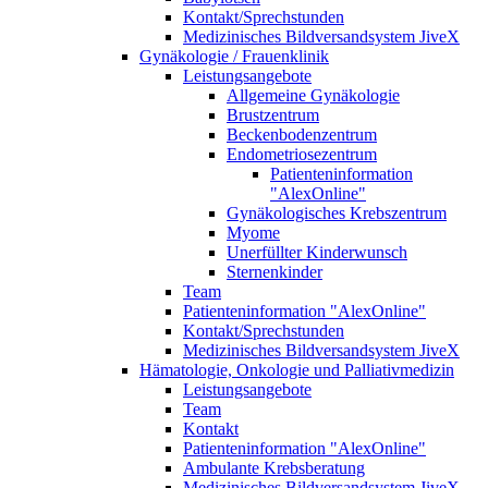
Kontakt/Sprechstunden
Medizinisches Bildversandsystem JiveX
Gynäkologie / Frauenklinik
Leistungsangebote
Allgemeine Gynäkologie
Brustzentrum
Beckenbodenzentrum
Endometriosezentrum
Patienteninformation
"AlexOnline"
Gynäkologisches Krebszentrum
Myome
Unerfüllter Kinderwunsch
Sternenkinder
Team
Patienteninformation "AlexOnline"
Kontakt/Sprechstunden
Medizinisches Bildversandsystem JiveX
Hämatologie, Onkologie und Palliativmedizin
Leistungsangebote
Team
Kontakt
Patienteninformation "AlexOnline"
Ambulante Krebsberatung
Medizinisches Bildversandsystem JiveX