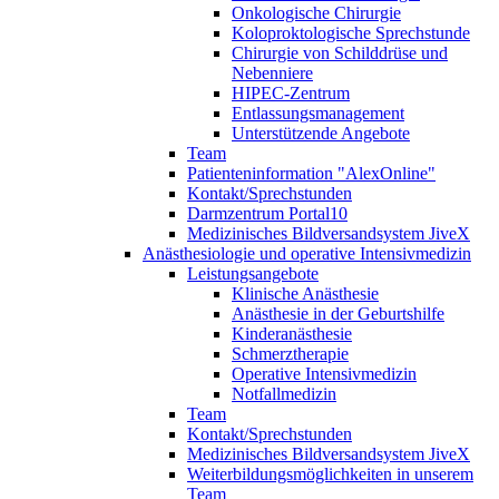
Onkologische Chirurgie
Koloproktologische Sprechstunde
Chirurgie von Schilddrüse und
Nebenniere
HIPEC-Zentrum
Entlassungsmanagement
Unterstützende Angebote
Team
Patienteninformation "AlexOnline"
Kontakt/Sprechstunden
Darmzentrum Portal10
Medizinisches Bildversandsystem JiveX
Anästhesiologie und operative Intensivmedizin
Leistungsangebote
Klinische Anästhesie
Anästhesie in der Geburtshilfe
Kinderanästhesie
Schmerztherapie
Operative Intensivmedizin
Notfallmedizin
Team
Kontakt/Sprechstunden
Medizinisches Bildversandsystem JiveX
Weiterbildungsmöglichkeiten in unserem
Team