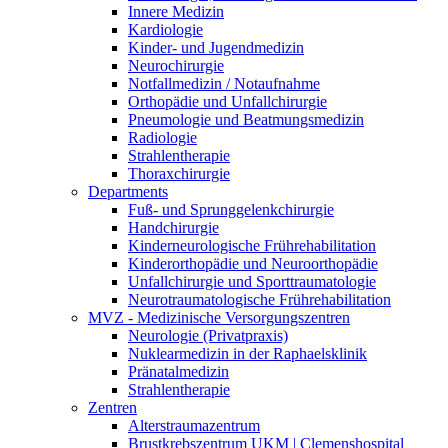
Innere Medizin
Kardiologie
Kinder- und Jugendmedizin
Neurochirurgie
Notfallmedizin / Notaufnahme
Orthopädie und Unfallchirurgie
Pneumologie und Beatmungsmedizin
Radiologie
Strahlentherapie
Thoraxchirurgie
Departments
Fuß- und Sprunggelenkchirurgie
Handchirurgie
Kinderneurologische Frührehabilitation
Kinderorthopädie und Neuroorthopädie
Unfallchirurgie und Sporttraumatologie
Neurotraumatologische Frührehabilitation
MVZ - Medizinische Versorgungszentren
Neurologie (Privatpraxis)
Nuklearmedizin in der Raphaelsklinik
Pränatalmedizin
Strahlentherapie
Zentren
Alterstraumazentrum
Brustkrebszentrum UKM | Clemenshospital