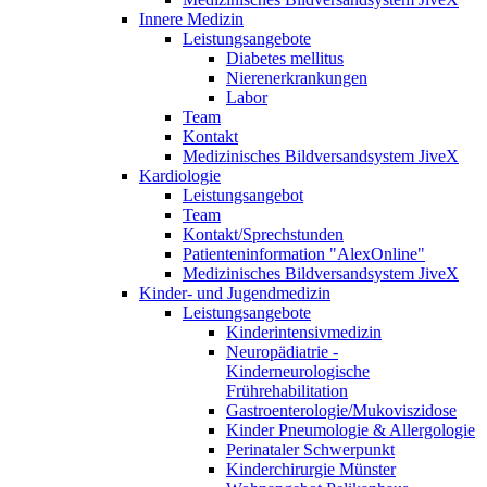
Innere Medizin
Leistungsangebote
Diabetes mellitus
Nierenerkrankungen
Labor
Team
Kontakt
Medizinisches Bildversandsystem JiveX
Kardiologie
Leistungsangebot
Team
Kontakt/Sprechstunden
Patienteninformation "AlexOnline"
Medizinisches Bildversandsystem JiveX
Kinder- und Jugendmedizin
Leistungsangebote
Kinderintensivmedizin
Neuropädiatrie -
Kinderneurologische
Frührehabilitation
Gastroenterologie/Mukoviszidose
Kinder Pneumologie & Allergologie
Perinataler Schwerpunkt
Kinderchirurgie Münster