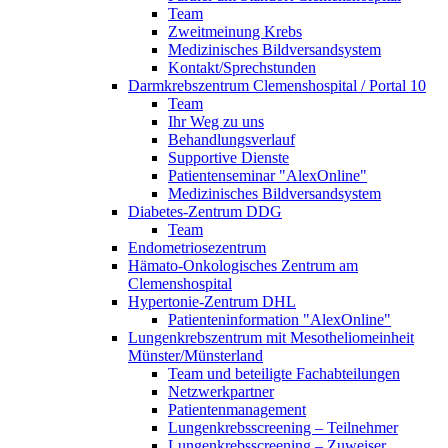
Team
Zweitmeinung Krebs
Medizinisches Bildversandsystem
Kontakt/Sprechstunden
Darmkrebszentrum Clemenshospital / Portal 10
Team
Ihr Weg zu uns
Behandlungsverlauf
Supportive Dienste
Patientenseminar "AlexOnline"
Medizinisches Bildversandsystem
Diabetes-Zentrum DDG
Team
Endometriosezentrum
Hämato-Onkologisches Zentrum am
Clemenshospital
Hypertonie-Zentrum DHL
Patienteninformation "AlexOnline"
Lungenkrebszentrum mit Mesotheliomeinheit
Münster/Münsterland
Team und beteiligte Fachabteilungen
Netzwerkpartner
Patientenmanagement
Lungenkrebsscreening – Teilnehmer
Lungenkrebsscreening – Zuweiser