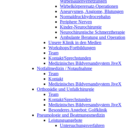
Wirbelsäulenverletzungen
Wirbelkörperersatz-Operationen
Aneurysmen, Angiome, Blutungen
Normaldruckhydrocephalus
Periphere Nerven
Kinder-Neurochirurgie
Neurochirurgische Schmerztherapie
Ambulante Beratung und Operation
Unsere Klinik in den Medien
Workshops/Fortbildungen
Team
Kontakt/Sprechstunden
Medizinisches Bildversandsystem JiveX
Notfallmedizin / Notaufnahme
Team
Kontakt
Medizinisches Bildversandsystem JiveX
Orthopädie und Unfallchirurgie
Team
Kontakt/Sprechstunden
Medizinisches Bildversandsystem JiveX
Besonderes Angebot: Golfklinik
Pneumologie und Beatmungsmedizin
Leistungsangebote
Untersuchungsverfahren