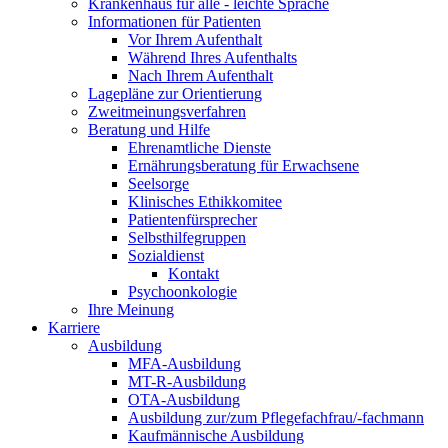
Krankenhaus für alle - leichte Sprache
Informationen für Patienten
Vor Ihrem Aufenthalt
Während Ihres Aufenthalts
Nach Ihrem Aufenthalt
Lagepläne zur Orientierung
Zweitmeinungsverfahren
Beratung und Hilfe
Ehrenamtliche Dienste
Ernährungsberatung für Erwachsene
Seelsorge
Klinisches Ethikkomitee
Patientenfürsprecher
Selbsthilfegruppen
Sozialdienst
Kontakt
Psychoonkologie
Ihre Meinung
Karriere
Ausbildung
MFA-Ausbildung
MT-R-Ausbildung
OTA-Ausbildung
Ausbildung zur/zum Pflegefachfrau/-fachmann
Kaufmännische Ausbildung