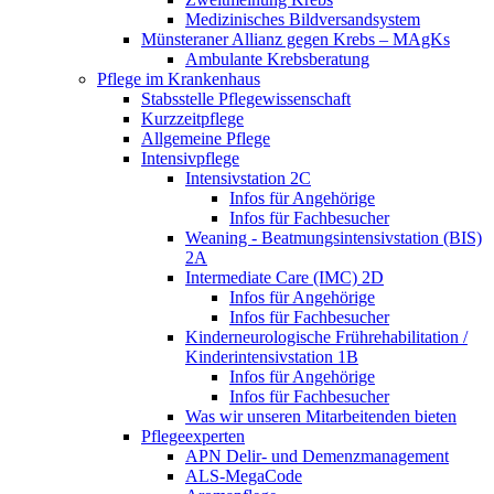
Medizinisches Bildversandsystem
Münsteraner Allianz gegen Krebs – MAgKs
Ambulante Krebsberatung
Pflege im Krankenhaus
Stabsstelle Pflegewissenschaft
Kurzzeitpflege
Allgemeine Pflege
Intensivpflege
Intensivstation 2C
Infos für Angehörige
Infos für Fachbesucher
Weaning - Beatmungsintensivstation (BIS)
2A
Intermediate Care (IMC) 2D
Infos für Angehörige
Infos für Fachbesucher
Kinderneurologische Frührehabilitation /
Kinderintensivstation 1B
Infos für Angehörige
Infos für Fachbesucher
Was wir unseren Mitarbeitenden bieten
Pflegeexperten
APN Delir- und Demenzmanagement
ALS-MegaCode