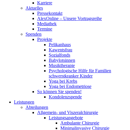
Karriere
Aktuelles
Pressekontakt
AlexOnline – Unsere Vortragsreihe
Mediathek
Termine
Spenden
Projekte
Pelikanhaus
Kawentsfrau
Sozialfonds
Babylotsinnen
Musiktherapie
Psychologische Hilfe für Familien
schwerstkranker Kinder
Yoga bei Krebs
Yoga bei Endometriose
So können Sie spenden!
Kondolenzspende
Leistungen
Abteilungen
Allgemein- und Viszeralchirurgie
Leistungsangebote
Ambulante Chirurgie
Minimalinvasive Chirurgie