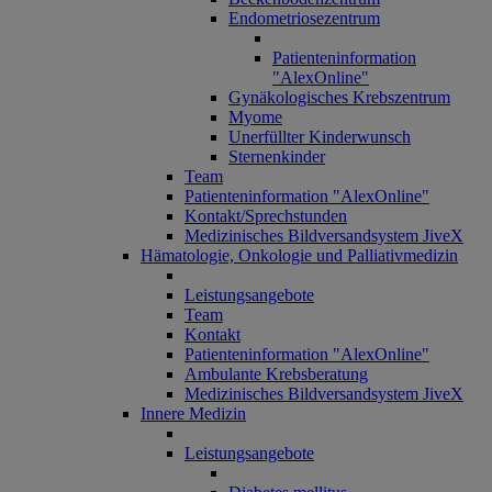
Endometriosezentrum
Patienteninformation
"AlexOnline"
Gynäkologisches Krebszentrum
Myome
Unerfüllter Kinderwunsch
Sternenkinder
Team
Patienteninformation "AlexOnline"
Kontakt/Sprechstunden
Medizinisches Bildversandsystem JiveX
Hämatologie, Onkologie und Palliativmedizin
Leistungsangebote
Team
Kontakt
Patienteninformation "AlexOnline"
Ambulante Krebsberatung
Medizinisches Bildversandsystem JiveX
Innere Medizin
Leistungsangebote