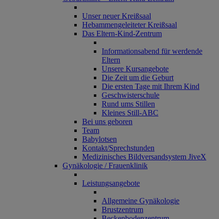
Unser neuer Kreißsaal
Hebammengeleiteter Kreißsaal
Das Eltern-Kind-Zentrum
Informationsabend für werdende
Eltern
Unsere Kursangebote
Die Zeit um die Geburt
Die ersten Tage mit Ihrem Kind
Geschwisterschule
Rund ums Stillen
Kleines Still-ABC
Bei uns geboren
Team
Babylotsen
Kontakt/Sprechstunden
Medizinisches Bildversandsystem JiveX
Gynäkologie / Frauenklinik
Leistungsangebote
Allgemeine Gynäkologie
Brustzentrum
Beckenbodenzentrum