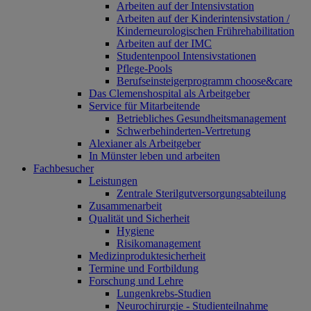
Arbeiten auf der Intensivstation
Arbeiten auf der Kinderintensivstation /
Kinderneurologischen Frührehabilitation
Arbeiten auf der IMC
Studentenpool Intensivstationen
Pflege-Pools
Berufseinsteigerprogramm choose&care
Das Clemenshospital als Arbeitgeber
Service für Mitarbeitende
Betriebliches Gesundheitsmanagement
Schwerbehinderten-Vertretung
Alexianer als Arbeitgeber
In Münster leben und arbeiten
Fachbesucher
Leistungen
Zentrale Sterilgutversorgungsabteilung
Zusammenarbeit
Qualität und Sicherheit
Hygiene
Risikomanagement
Medizinproduktesicherheit
Termine und Fortbildung
Forschung und Lehre
Lungenkrebs-Studien
Neurochirurgie - Studienteilnahme