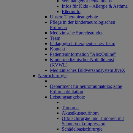
Wohnangebot Pelikanhaus
Infos für Kids – Allergie & Asthma
Elterninfo
Unsere Therapieangebote
Pflege in der kinderneurologischen
Frühreha
Medizinische Sprechstunden
Team
Pädagogisch-therapeutisches Team
Kontakt
Patienteninformation "AlexOnline"
Kindermedizinischer Notfalldienst
(KVWL)
Medizinisches Bildversandsystem JiveX
Neurochirurgie
Department für neurotraumatologische
Frührehabilitation
Leistungsangebote
Tumoren
Akustikusneurinom
Orbitachirurgie und Tumoren mit
Sehnervenkompression
Schädelbasischirurgie