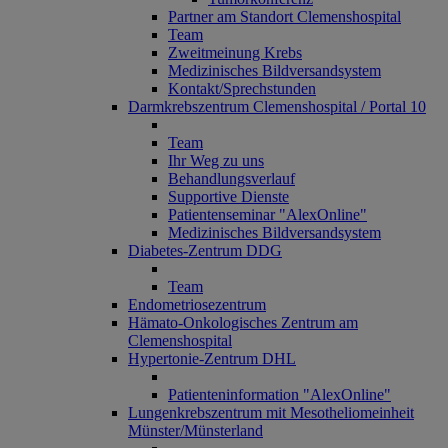
Partner am Standort Clemenshospital
Team
Zweitmeinung Krebs
Medizinisches Bildversandsystem
Kontakt/Sprechstunden
Darmkrebszentrum Clemenshospital / Portal 10
Team
Ihr Weg zu uns
Behandlungsverlauf
Supportive Dienste
Patientenseminar "AlexOnline"
Medizinisches Bildversandsystem
Diabetes-Zentrum DDG
Team
Endometriosezentrum
Hämato-Onkologisches Zentrum am
Clemenshospital
Hypertonie-Zentrum DHL
Patienteninformation "AlexOnline"
Lungenkrebszentrum mit Mesotheliomeinheit
Münster/Münsterland