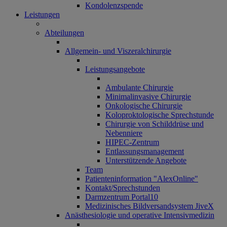
Kondolenzspende
Leistungen
Abteilungen
Allgemein- und Viszeralchirurgie
Leistungsangebote
Ambulante Chirurgie
Minimalinvasive Chirurgie
Onkologische Chirurgie
Koloproktologische Sprechstunde
Chirurgie von Schilddrüse und
Nebenniere
HIPEC-Zentrum
Entlassungsmanagement
Unterstützende Angebote
Team
Patienteninformation "AlexOnline"
Kontakt/Sprechstunden
Darmzentrum Portal10
Medizinisches Bildversandsystem JiveX
Anästhesiologie und operative Intensivmedizin