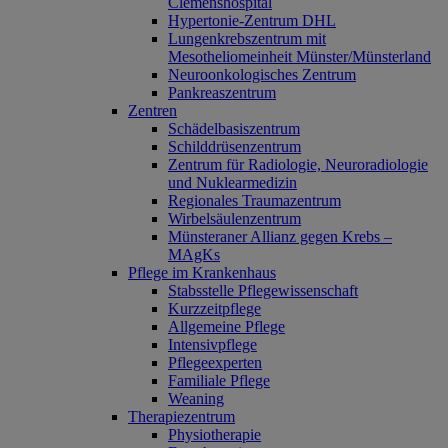
Clemenshospital
Hypertonie-Zentrum DHL
Lungenkrebszentrum mit
Mesotheliomeinheit Münster/Münsterland
Neuroonkologisches Zentrum
Pankreaszentrum
Zentren
Schädelbasiszentrum
Schilddrüsenzentrum
Zentrum für Radiologie, Neuroradiologie
und Nuklearmedizin
Regionales Traumazentrum
Wirbelsäulenzentrum
Münsteraner Allianz gegen Krebs –
MAgKs
Pflege im Krankenhaus
Stabsstelle Pflegewissenschaft
Kurzzeitpflege
Allgemeine Pflege
Intensivpflege
Pflegeexperten
Familiale Pflege
Weaning
Therapiezentrum
Physiotherapie