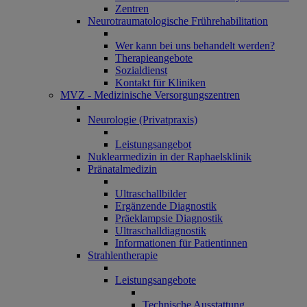
Zentren
Neurotraumatologische Frührehabilitation
Wer kann bei uns behandelt werden?
Therapieangebote
Sozialdienst
Kontakt für Kliniken
MVZ - Medizinische Versorgungszentren
Neurologie (Privatpraxis)
Leistungsangebot
Nuklearmedizin in der Raphaelsklinik
Pränatalmedizin
Ultraschallbilder
Ergänzende Diagnostik
Präeklampsie Diagnostik
Ultraschalldiagnostik
Informationen für Patientinnen
Strahlentherapie
Leistungsangebote
Technische Ausstattung