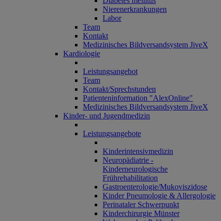
Diabetes mellitus
Nierenerkrankungen
Labor
Team
Kontakt
Medizinisches Bildversandsystem JiveX
Kardiologie
Leistungsangebot
Team
Kontakt/Sprechstunden
Patienteninformation "AlexOnline"
Medizinisches Bildversandsystem JiveX
Kinder- und Jugendmedizin
Leistungsangebote
Kinderintensivmedizin
Neuropädiatrie -
Kinderneurologische
Frührehabilitation
Gastroenterologie/Mukoviszidose
Kinder Pneumologie & Allergologie
Perinataler Schwerpunkt
Kinderchirurgie Münster