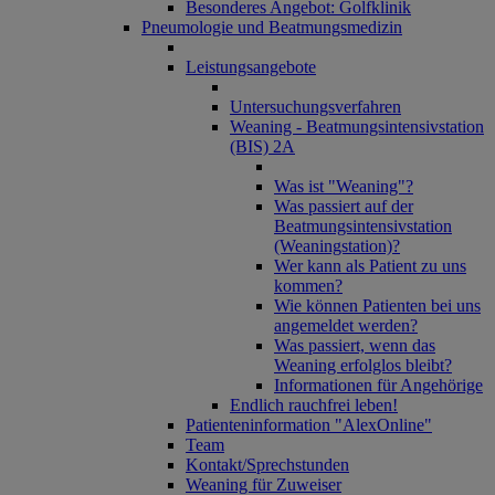
Besonderes Angebot: Golfklinik
Pneumologie und Beatmungsmedizin
Leistungsangebote
Untersuchungsverfahren
Weaning - Beatmungsintensivstation
(BIS) 2A
Was ist "Weaning"?
Was passiert auf der
Beatmungsintensivstation
(Weaningstation)?
Wer kann als Patient zu uns
kommen?
Wie können Patienten bei uns
angemeldet werden?
Was passiert, wenn das
Weaning erfolglos bleibt?
Informationen für Angehörige
Endlich rauchfrei leben!
Patienteninformation "AlexOnline"
Team
Kontakt/Sprechstunden
Weaning für Zuweiser