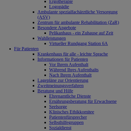
Ergotherapie
Logopädie
Ambulante spezialfachärztliche Versorgung
(ASV)
Zentrum für ambulante Rehabilitation (ZaR)
Besondere Angebote
Pelikanhaus - ein Zuhause auf Zeit
Wahlleistungen
Virtueller Rundgang Station 6A
Für Patienten
Krankenhaus für alle - leichte Sprache
Informationen für Patienten
Vor Ihrem Aufenthalt
Während Ihres Aufenthalts
Nach Ihrem Aufenthalt
Lagepläne zur Orientierung
Zweitmeinungsverfahren
Beratung und Hilfe
Ehrenamtliche Dienste
Ernährungsberatung für Erwachsene
Seelsorge
Klinisches Ethikkomitee
Patientenfürsprecher
Selbsthilfegruppen
Sozialdienst