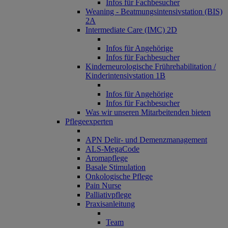
Infos für Fachbesucher
Weaning - Beatmungsintensivstation (BIS)
2A
Intermediate Care (IMC) 2D
Infos für Angehörige
Infos für Fachbesucher
Kinderneurologische Frührehabilitation /
Kinderintensivstation 1B
Infos für Angehörige
Infos für Fachbesucher
Was wir unseren Mitarbeitenden bieten
Pflegeexperten
APN Delir- und Demenzmanagement
ALS-MegaCode
Aromapflege
Basale Stimulation
Onkologische Pflege
Pain Nurse
Palliativpflege
Praxisanleitung
Team