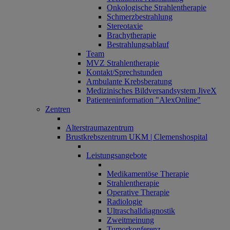
Onkologische Strahlentherapie
Schmerzbestrahlung
Stereotaxie
Brachytherapie
Bestrahlungsablauf
Team
MVZ Strahlentherapie
Kontakt/Sprechstunden
Ambulante Krebsberatung
Medizinisches Bildversandsystem JiveX
Patienteninformation "AlexOnline"
Zentren
Alterstraumazentrum
Brustkrebszentrum UKM | Clemenshospital
Leistungsangebote
Medikamentöse Therapie
Strahlentherapie
Operative Therapie
Radiologie
Ultraschalldiagnostik
Zweitmeinung
Tumorkonferenz