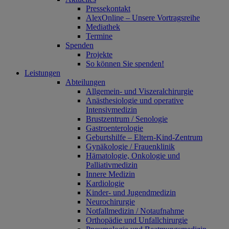
Pressekontakt
AlexOnline – Unsere Vortragsreihe
Mediathek
Termine
Spenden
Projekte
So können Sie spenden!
Leistungen
Abteilungen
Allgemein- und Viszeralchirurgie
Anästhesiologie und operative
Intensivmedizin
Brustzentrum / Senologie
Gastroenterologie
Geburtshilfe – Eltern-Kind-Zentrum
Gynäkologie / Frauenklinik
Hämatologie, Onkologie und
Palliativmedizin
Innere Medizin
Kardiologie
Kinder- und Jugendmedizin
Neurochirurgie
Notfallmedizin / Notaufnahme
Orthopädie und Unfallchirurgie