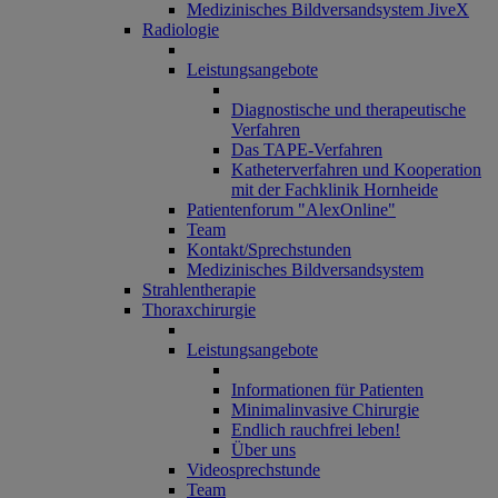
Medizinisches Bildversandsystem JiveX
Radiologie
Leistungsangebote
Diagnostische und therapeutische
Verfahren
Das TAPE-Verfahren
Katheterverfahren und Kooperation
mit der Fachklinik Hornheide
Patientenforum "AlexOnline"
Team
Kontakt/Sprechstunden
Medizinisches Bildversandsystem
Strahlentherapie
Thoraxchirurgie
Leistungsangebote
Informationen für Patienten
Minimalinvasive Chirurgie
Endlich rauchfrei leben!
Über uns
Videosprechstunde
Team