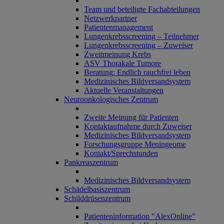
Team und beteiligte Fachabteilungen
Netzwerkpartner
Patientenmanagement
Lungenkrebsscreening – Teilnehmer
Lungenkrebsscreening – Zuweiser
Zweitmeinung Krebs
ASV Thorakale Tumore
Beratung: Endlich rauchfrei leben
Medizinisches Bildversandsystem
Aktuelle Veranstaltungen
Neuroonkologisches Zentrum
Zweite Meinung für Patienten
Kontaktaufnahme durch Zuweiser
Medizinisches Bildversandsystem
Forschungsgruppe Meningeome
Kontakt/Sprechstunden
Pankreaszentrum
Medizinisches Bildversandsystem
Schädelbasiszentrum
Schilddrüsenzentrum
Patienteninformation "AlexOnline"