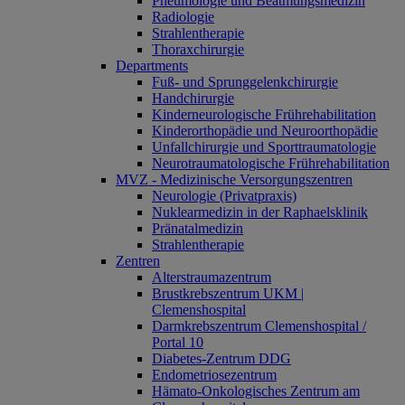
Pneumologie und Beatmungsmedizin
Radiologie
Strahlentherapie
Thoraxchirurgie
Departments
Fuß- und Sprunggelenkchirurgie
Handchirurgie
Kinderneurologische Frührehabilitation
Kinderorthopädie und Neuroorthopädie
Unfallchirurgie und Sporttraumatologie
Neurotraumatologische Frührehabilitation
MVZ - Medizinische Versorgungszentren
Neurologie (Privatpraxis)
Nuklearmedizin in der Raphaelsklinik
Pränatalmedizin
Strahlentherapie
Zentren
Alterstraumazentrum
Brustkrebszentrum UKM |
Clemenshospital
Darmkrebszentrum Clemenshospital /
Portal 10
Diabetes-Zentrum DDG
Endometriosezentrum
Hämato-Onkologisches Zentrum am