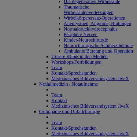
Die degenerative Wirbelsäule
Traumatische
Wirbelsäulenverletzungen
Wirbelkörperersatz-Operationen
Aneurysmen, Angiome, Blutungen
Normaldruckhydrocephalus
Periphere Nerven
Kinder-Neurochirurgie
Neurochirurgische Schmerztherapie
Ambulante Beratung und Operation
Unsere Klinik in den Medien
Workshops/Fortbildungen
Team
Kontakt/Sprechstunden
Medizinisches Bildversandsystem JiveX
Notfallmedizin / Notaufnahme
Team
Kontakt
Medizinisches Bildversandsystem JiveX
Orthopädie und Unfallchirurgie
Team
Kontakt/Sprechstunden
Medizinisches Bildversandsystem JiveX