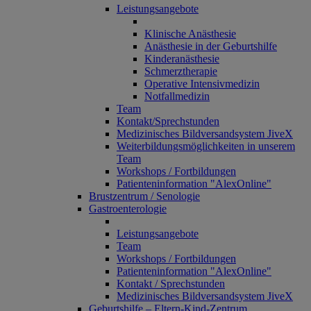
Leistungsangebote
Klinische Anästhesie
Anästhesie in der Geburtshilfe
Kinderanästhesie
Schmerztherapie
Operative Intensivmedizin
Notfallmedizin
Team
Kontakt/Sprechstunden
Medizinisches Bildversandsystem JiveX
Weiterbildungsmöglichkeiten in unserem
Team
Workshops / Fortbildungen
Patienteninformation "AlexOnline"
Brustzentrum / Senologie
Gastroenterologie
Leistungsangebote
Team
Workshops / Fortbildungen
Patienteninformation "AlexOnline"
Kontakt / Sprechstunden
Medizinisches Bildversandsystem JiveX
Geburtshilfe – Eltern-Kind-Zentrum