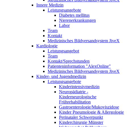
Innere Medizin
Leistungsangebote
Diabetes mellitus
Nierenerkrankungen
Labor
Team
Kontakt
Medizinisches Bildversandsystem JiveX
Kardiologie
Leistungsangebot
Team
Kontakt/Sprechstunden
Patienteninformation "AlexOnline"
Medizinisches Bildversandsystem JiveX
Kinder- und Jugendmedizin
Leistungsangebote
Kinderintensivmedizin
Neuropädiatrie -
Kinderneurologische
Frührehabilitation
Gastroenterologie/Mukoviszidose
Kinder Pneumologie & Allergologie
Perinataler Schwerpunkt
Kinderchirurgie Münster