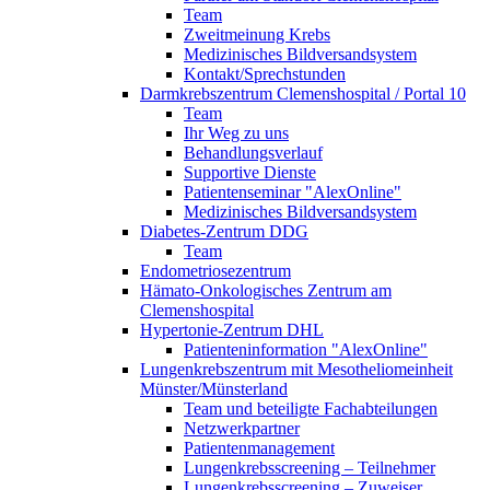
Team
Zweitmeinung Krebs
Medizinisches Bildversandsystem
Kontakt/Sprechstunden
Darmkrebszentrum Clemenshospital / Portal 10
Team
Ihr Weg zu uns
Behandlungsverlauf
Supportive Dienste
Patientenseminar "AlexOnline"
Medizinisches Bildversandsystem
Diabetes-Zentrum DDG
Team
Endometriosezentrum
Hämato-Onkologisches Zentrum am
Clemenshospital
Hypertonie-Zentrum DHL
Patienteninformation "AlexOnline"
Lungenkrebszentrum mit Mesotheliomeinheit
Münster/Münsterland
Team und beteiligte Fachabteilungen
Netzwerkpartner
Patientenmanagement
Lungenkrebsscreening – Teilnehmer
Lungenkrebsscreening – Zuweiser