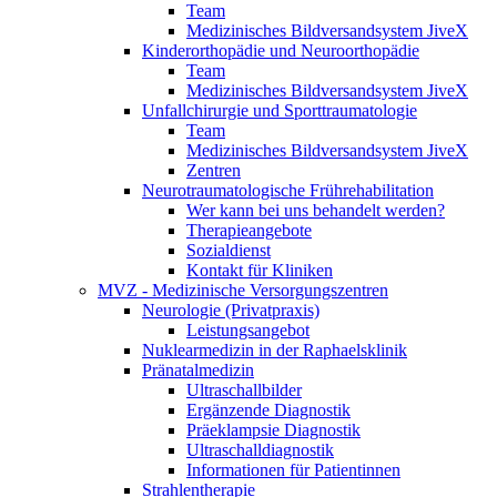
Team
Medizinisches Bildversandsystem JiveX
Kinderorthopädie und Neuroorthopädie
Team
Medizinisches Bildversandsystem JiveX
Unfallchirurgie und Sporttraumatologie
Team
Medizinisches Bildversandsystem JiveX
Zentren
Neurotraumatologische Frührehabilitation
Wer kann bei uns behandelt werden?
Therapieangebote
Sozialdienst
Kontakt für Kliniken
MVZ - Medizinische Versorgungszentren
Neurologie (Privatpraxis)
Leistungsangebot
Nuklearmedizin in der Raphaelsklinik
Pränatalmedizin
Ultraschallbilder
Ergänzende Diagnostik
Präeklampsie Diagnostik
Ultraschalldiagnostik
Informationen für Patientinnen
Strahlentherapie