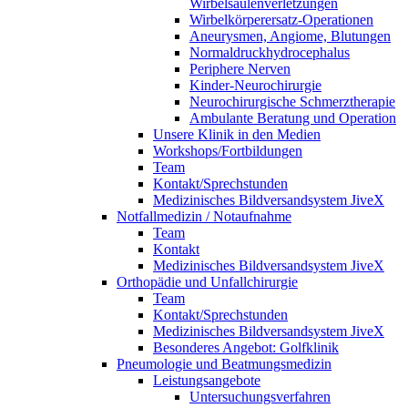
Wirbelsäulenverletzungen
Wirbelkörperersatz-Operationen
Aneurysmen, Angiome, Blutungen
Normaldruckhydrocephalus
Periphere Nerven
Kinder-Neurochirurgie
Neurochirurgische Schmerztherapie
Ambulante Beratung und Operation
Unsere Klinik in den Medien
Workshops/Fortbildungen
Team
Kontakt/Sprechstunden
Medizinisches Bildversandsystem JiveX
Notfallmedizin / Notaufnahme
Team
Kontakt
Medizinisches Bildversandsystem JiveX
Orthopädie und Unfallchirurgie
Team
Kontakt/Sprechstunden
Medizinisches Bildversandsystem JiveX
Besonderes Angebot: Golfklinik
Pneumologie und Beatmungsmedizin
Leistungsangebote
Untersuchungsverfahren