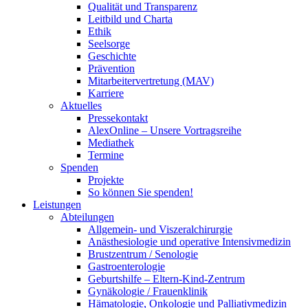
Qualität und Transparenz
Leitbild und Charta
Ethik
Seelsorge
Geschichte
Prävention
Mitarbeitervertretung (MAV)
Karriere
Aktuelles
Pressekontakt
AlexOnline – Unsere Vortragsreihe
Mediathek
Termine
Spenden
Projekte
So können Sie spenden!
Leistungen
Abteilungen
Allgemein- und Viszeralchirurgie
Anästhesiologie und operative Intensivmedizin
Brustzentrum / Senologie
Gastroenterologie
Geburtshilfe – Eltern-Kind-Zentrum
Gynäkologie / Frauenklinik
Hämatologie, Onkologie und Palliativmedizin