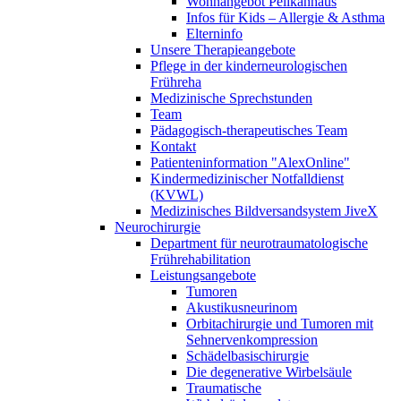
Wohnangebot Pelikanhaus
Infos für Kids – Allergie & Asthma
Elterninfo
Unsere Therapieangebote
Pflege in der kinderneurologischen
Frühreha
Medizinische Sprechstunden
Team
Pädagogisch-therapeutisches Team
Kontakt
Patienteninformation "AlexOnline"
Kindermedizinischer Notfalldienst
(KVWL)
Medizinisches Bildversandsystem JiveX
Neurochirurgie
Department für neurotraumatologische
Frührehabilitation
Leistungsangebote
Tumoren
Akustikusneurinom
Orbitachirurgie und Tumoren mit
Sehnervenkompression
Schädelbasischirurgie
Die degenerative Wirbelsäule
Traumatische