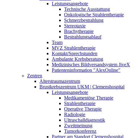
Leistungsangebote
Technische Ausstattung
Onkologische Strahlentherapie
Schmerzbestrahlung
Stereotaxie
Brachytherapie
Bestrahlungsablauf
Team
MVZ Strahlentherapie
Kontakt/Sprechstunden
Ambulante Krebsberatung
Medizinisches Bildversandsystem JiveX
Patienteninformation "AlexOnline"
Zentren
Alterstraumazentrum
Brustkrebszentrum UKM | Clemenshospital
Leistungsangebote
Medikamentöse Therapie
Strahlentherapie
Operative Therapie
Radiologie
Ultraschalldiagnostik
Zweitmeinung
Tumorkonferenz
Partner am Standort Clemenshospital