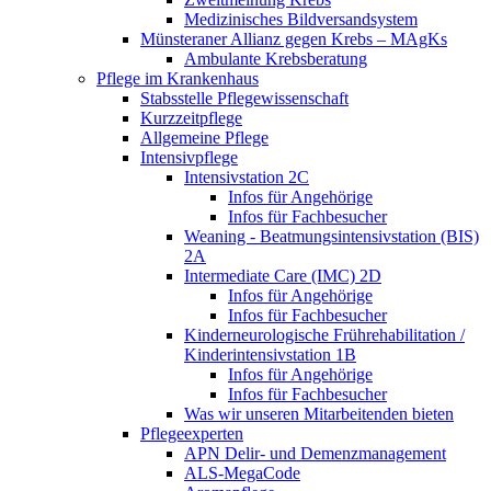
Medizinisches Bildversandsystem
Münsteraner Allianz gegen Krebs – MAgKs
Ambulante Krebsberatung
Pflege im Krankenhaus
Stabsstelle Pflegewissenschaft
Kurzzeitpflege
Allgemeine Pflege
Intensivpflege
Intensivstation 2C
Infos für Angehörige
Infos für Fachbesucher
Weaning - Beatmungsintensivstation (BIS)
2A
Intermediate Care (IMC) 2D
Infos für Angehörige
Infos für Fachbesucher
Kinderneurologische Frührehabilitation /
Kinderintensivstation 1B
Infos für Angehörige
Infos für Fachbesucher
Was wir unseren Mitarbeitenden bieten
Pflegeexperten
APN Delir- und Demenzmanagement
ALS-MegaCode