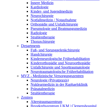
Innere Medizin
Kardiologie
Kinder- und Jugendmedizin
Neurochirurgie
Notfallmedizin / Notaufnahme
Orthopädie und Unfallchirurgie
Pneumologie und Beatmungsmedizin
Radiologie
Strahlentherapie
Thoraxchirurgie
Departments
Fuß- und Sprunggelenkchirurgie
Handchirurgie
Kinderneurologische Frührehabilitation
Kinderorthopädie und Neuroorthopädie
Unfallchirurgie und Sporttraumatologie
Neurotraumatologische Frührehabilitation
MVZ - Medizinische Versorgungszentren
Neurologie (Privatpraxis)
Nuklearmedizin in der Raphaelsklinik
Pränatalmedizin
Strahlentherapie
Zentren
Alterstraumazentrum
Brustkrebszentrum UKM | Clemenshospital