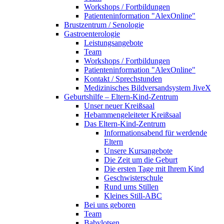
Workshops / Fortbildungen
Patienteninformation "AlexOnline"
Brustzentrum / Senologie
Gastroenterologie
Leistungsangebote
Team
Workshops / Fortbildungen
Patienteninformation "AlexOnline"
Kontakt / Sprechstunden
Medizinisches Bildversandsystem JiveX
Geburtshilfe – Eltern-Kind-Zentrum
Unser neuer Kreißsaal
Hebammengeleiteter Kreißsaal
Das Eltern-Kind-Zentrum
Informationsabend für werdende
Eltern
Unsere Kursangebote
Die Zeit um die Geburt
Die ersten Tage mit Ihrem Kind
Geschwisterschule
Rund ums Stillen
Kleines Still-ABC
Bei uns geboren
Team
Babylotsen