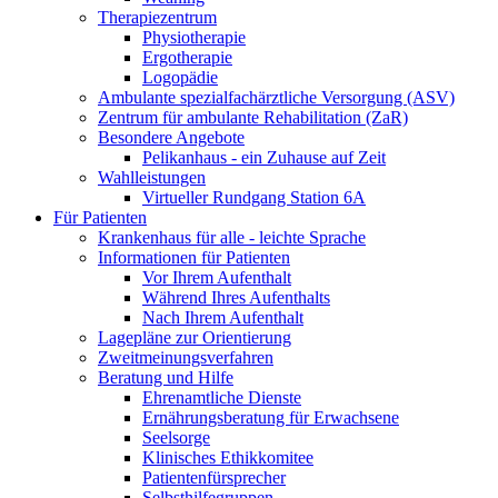
Therapiezentrum
Physiotherapie
Ergotherapie
Logopädie
Ambulante spezialfachärztliche Versorgung (ASV)
Zentrum für ambulante Rehabilitation (ZaR)
Besondere Angebote
Pelikanhaus - ein Zuhause auf Zeit
Wahlleistungen
Virtueller Rundgang Station 6A
Für Patienten
Krankenhaus für alle - leichte Sprache
Informationen für Patienten
Vor Ihrem Aufenthalt
Während Ihres Aufenthalts
Nach Ihrem Aufenthalt
Lagepläne zur Orientierung
Zweitmeinungsverfahren
Beratung und Hilfe
Ehrenamtliche Dienste
Ernährungsberatung für Erwachsene
Seelsorge
Klinisches Ethikkomitee
Patientenfürsprecher
Selbsthilfegruppen