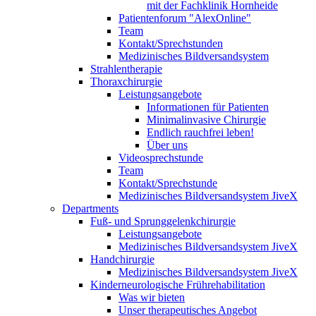
mit der Fachklinik Hornheide
Patientenforum "AlexOnline"
Team
Kontakt/Sprechstunden
Medizinisches Bildversandsystem
Strahlentherapie
Thoraxchirurgie
Leistungsangebote
Informationen für Patienten
Minimalinvasive Chirurgie
Endlich rauchfrei leben!
Über uns
Videosprechstunde
Team
Kontakt/Sprechstunde
Medizinisches Bildversandsystem JiveX
Departments
Fuß- und Sprunggelenkchirurgie
Leistungsangebote
Medizinisches Bildversandsystem JiveX
Handchirurgie
Medizinisches Bildversandsystem JiveX
Kinderneurologische Frührehabilitation
Was wir bieten
Unser therapeutisches Angebot