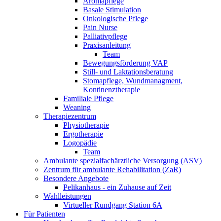
Aromapflege
Basale Stimulation
Onkologische Pflege
Pain Nurse
Palliativpflege
Praxisanleitung
Team
Bewegungsförderung VAP
Still- und Laktationsberatung
Stomapflege, Wundmanagment,
Kontinenztherapie
Familiale Pflege
Weaning
Therapiezentrum
Physiotherapie
Ergotherapie
Logopädie
Team
Ambulante spezialfachärztliche Versorgung (ASV)
Zentrum für ambulante Rehabilitation (ZaR)
Besondere Angebote
Pelikanhaus - ein Zuhause auf Zeit
Wahlleistungen
Virtueller Rundgang Station 6A
Für Patienten