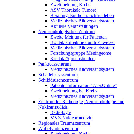
Zweitmeinung Krebs
ASV Thorakale Tumore
Beratung: Endlich rauchfrei leben
Medizinisches Bildversandsystem
Aktuelle Veranstaltungen
Neuroonkologisches Zentrum
Zweite Meinung für Patienten
Kontaktaufnahme durch Zuweiser
Medizinisches Bildversandsystem
Forschungsgruppe Meningeome
Kontakt/Sprechstunden
Pankreaszentrum
Medizinisches Bildversandsystem
Schädelbasiszentrum
Schilddrüsenzentrum
Patienteninformation "AlexOnline"
Zweitmeinung bei Krebs
Medizinisches Bildversandsystem
Zentrum für Radiologie, Neuroradiologie und
Nuklearmedizin
Radiologie
MVZ Nuklearmedizin
Regionales Traumazentrum
Wirbelsäulenzentrum
Zweitmeinung Krebs