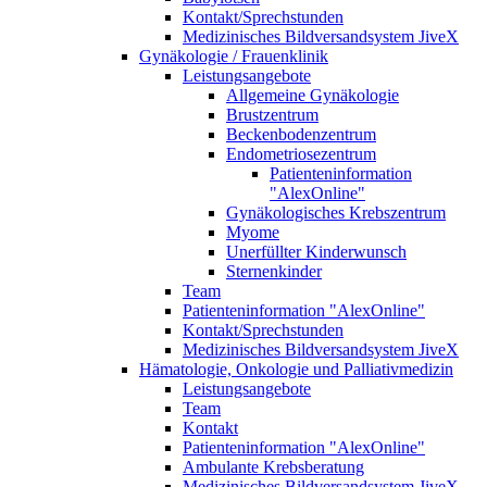
Kontakt/Sprechstunden
Medizinisches Bildversandsystem JiveX
Gynäkologie / Frauenklinik
Leistungsangebote
Allgemeine Gynäkologie
Brustzentrum
Beckenbodenzentrum
Endometriosezentrum
Patienteninformation
"AlexOnline"
Gynäkologisches Krebszentrum
Myome
Unerfüllter Kinderwunsch
Sternenkinder
Team
Patienteninformation "AlexOnline"
Kontakt/Sprechstunden
Medizinisches Bildversandsystem JiveX
Hämatologie, Onkologie und Palliativmedizin
Leistungsangebote
Team
Kontakt
Patienteninformation "AlexOnline"
Ambulante Krebsberatung
Medizinisches Bildversandsystem JiveX