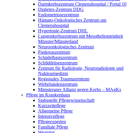
Darmkrebszentrum Clemenshospital / Portal 10
Diabetes-Zentrum DDG
Endometriosezentrum
Hämato-Onkologisches Zentrum am
Clemenshospital
Hypertonie-Zentrum DHL
Lungenkrebszentrum mit Mesotheliomeinheit
Münster/Münsterland
Neuroonkologisches Zentrum
Pankreaszentrum
Schädelbasiszentrum
Schilddrüsenzentrum
Zentrum für Radiologie, Neuroradiologie und
Nuklearmedizin
Regionales Traumazentrum
Wirbelsäulenzentrum
Münsteraner Allianz gegen Krebs – MAgKs
Pflege im Krankenhaus
Stabsstelle Pflegewissenschaft
Kurzzeitpflege
Allgemeine Pflege
Intensivpflege
Pflegeexperten
Familiale Pflege
Weaning