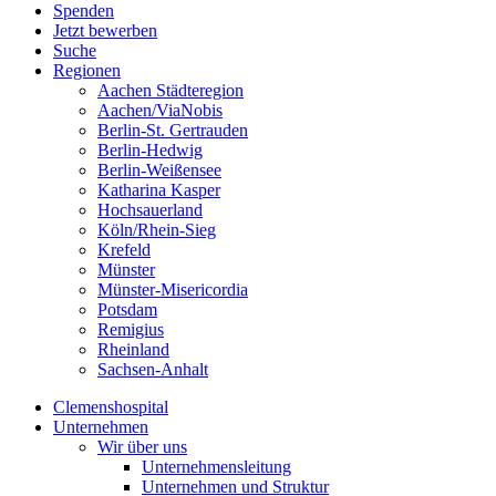
Spenden
Jetzt bewerben
Suche
Regionen
Aachen Städteregion
Aachen/ViaNobis
Berlin-St. Gertrauden
Berlin-Hedwig
Berlin-Weißensee
Katharina Kasper
Hochsauerland
Köln/Rhein-Sieg
Krefeld
Münster
Münster-Misericordia
Potsdam
Remigius
Rheinland
Sachsen-Anhalt
Clemenshospital
Unternehmen
Wir über uns
Unternehmensleitung
Unternehmen und Struktur