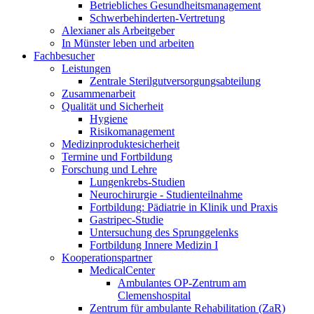
Betriebliches Gesundheitsmanagement
Schwerbehinderten-Vertretung
Alexianer als Arbeitgeber
In Münster leben und arbeiten
Fachbesucher
Leistungen
Zentrale Sterilgutversorgungsabteilung
Zusammenarbeit
Qualität und Sicherheit
Hygiene
Risikomanagement
Medizinproduktesicherheit
Termine und Fortbildung
Forschung und Lehre
Lungenkrebs-Studien
Neurochirurgie - Studienteilnahme
Fortbildung: Pädiatrie in Klinik und Praxis
Gastripec-Studie
Untersuchung des Sprunggelenks
Fortbildung Innere Medizin I
Kooperationspartner
MedicalCenter
Ambulantes OP-Zentrum am
Clemenshospital
Zentrum für ambulante Rehabilitation (ZaR)