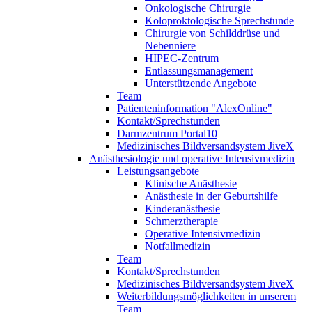
Onkologische Chirurgie
Koloproktologische Sprechstunde
Chirurgie von Schilddrüse und
Nebenniere
HIPEC-Zentrum
Entlassungsmanagement
Unterstützende Angebote
Team
Patienteninformation "AlexOnline"
Kontakt/Sprechstunden
Darmzentrum Portal10
Medizinisches Bildversandsystem JiveX
Anästhesiologie und operative Intensivmedizin
Leistungsangebote
Klinische Anästhesie
Anästhesie in der Geburtshilfe
Kinderanästhesie
Schmerztherapie
Operative Intensivmedizin
Notfallmedizin
Team
Kontakt/Sprechstunden
Medizinisches Bildversandsystem JiveX
Weiterbildungsmöglichkeiten in unserem
Team