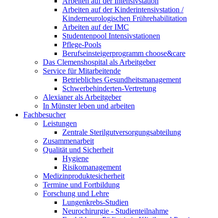
Arbeiten auf der Intensivstation
Arbeiten auf der Kinderintensivstation /
Kinderneurologischen Frührehabilitation
Arbeiten auf der IMC
Studentenpool Intensivstationen
Pflege-Pools
Berufseinsteigerprogramm choose&care
Das Clemenshospital als Arbeitgeber
Service für Mitarbeitende
Betriebliches Gesundheitsmanagement
Schwerbehinderten-Vertretung
Alexianer als Arbeitgeber
In Münster leben und arbeiten
Fachbesucher
Leistungen
Zentrale Sterilgutversorgungsabteilung
Zusammenarbeit
Qualität und Sicherheit
Hygiene
Risikomanagement
Medizinproduktesicherheit
Termine und Fortbildung
Forschung und Lehre
Lungenkrebs-Studien
Neurochirurgie - Studienteilnahme