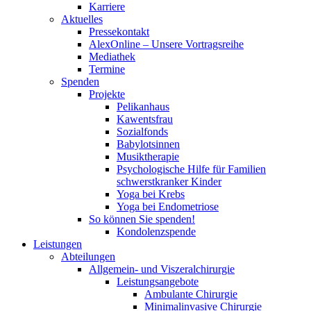
Karriere
Aktuelles
Pressekontakt
AlexOnline – Unsere Vortragsreihe
Mediathek
Termine
Spenden
Projekte
Pelikanhaus
Kawentsfrau
Sozialfonds
Babylotsinnen
Musiktherapie
Psychologische Hilfe für Familien
schwerstkranker Kinder
Yoga bei Krebs
Yoga bei Endometriose
So können Sie spenden!
Kondolenzspende
Leistungen
Abteilungen
Allgemein- und Viszeralchirurgie
Leistungsangebote
Ambulante Chirurgie
Minimalinvasive Chirurgie