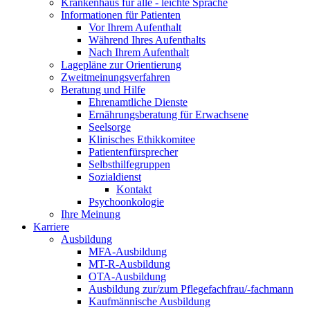
Krankenhaus für alle - leichte Sprache
Informationen für Patienten
Vor Ihrem Aufenthalt
Während Ihres Aufenthalts
Nach Ihrem Aufenthalt
Lagepläne zur Orientierung
Zweitmeinungsverfahren
Beratung und Hilfe
Ehrenamtliche Dienste
Ernährungsberatung für Erwachsene
Seelsorge
Klinisches Ethikkomitee
Patientenfürsprecher
Selbsthilfegruppen
Sozialdienst
Kontakt
Psychoonkologie
Ihre Meinung
Karriere
Ausbildung
MFA-Ausbildung
MT-R-Ausbildung
OTA-Ausbildung
Ausbildung zur/zum Pflegefachfrau/-fachmann
Kaufmännische Ausbildung