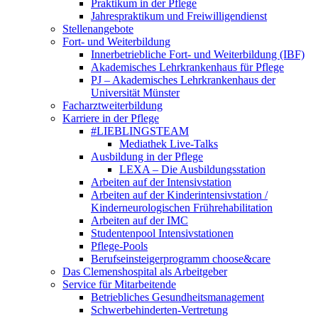
Praktikum in der Pflege
Jahrespraktikum und Freiwilligendienst
Stellenangebote
Fort- und Weiterbildung
Innerbetriebliche Fort- und Weiterbildung (IBF)
Akademisches Lehrkrankenhaus für Pflege
PJ – Akademisches Lehrkrankenhaus der
Universität Münster
Facharztweiterbildung
Karriere in der Pflege
#LIEBLINGSTEAM
Mediathek Live-Talks
Ausbildung in der Pflege
LEXA – Die Ausbildungsstation
Arbeiten auf der Intensivstation
Arbeiten auf der Kinderintensivstation /
Kinderneurologischen Frührehabilitation
Arbeiten auf der IMC
Studentenpool Intensivstationen
Pflege-Pools
Berufseinsteigerprogramm choose&care
Das Clemenshospital als Arbeitgeber
Service für Mitarbeitende
Betriebliches Gesundheitsmanagement
Schwerbehinderten-Vertretung