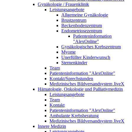
Gynäkologie / Frauenklinik
Leistungsangebote
Allgemeine Gynäkologie
Brustzentrum
Beckenbodenzentrum
Endometriosezentrum
Patienteninformation
"AlexOnline"
Gynäkologisches Krebszentrum
Myome
Unerfüllter Kinderwunsch
Sternenkinder
Team
Patienteninformation "AlexOnline"
Kontakt/Sprechstunden
Medizinisches Bildversandsystem JiveX
Hämatologie, Onkologie und Palliativmedizin
Leistungsangebote
Team
Kontakt
Patienteninformation "AlexOnline"
Ambulante Krebsberatung
Medizinisches Bildversandsystem JiveX
Innere Medizin
Leistungsangebote