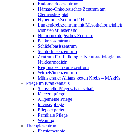
Endometriosezentrum
Hämato-Onkologisches Zentrum am
Clemenshospital
Hypertonie-Zentrum DHL
Lungenkrebszentrum mit Mesotheliomeinheit
Münster/Münsterland
Neuroonkologisches Zentrum
Pankreaszentrum
Schädelbasiszentrum
Schilddrüsenzentrum
Zentrum für Radiologie, Neuroradiologie und
Nuklearmedizin
Regionales Traumazentrum
Wirbelsäulenzentrum
Münsteraner Allianz gegen Krebs – MAgKs
Pflege im Krankenhaus
Stabsstelle Pflegewissenschaft
Kurzzeitpflege
Allgemeine Pflege
Intensivpflege
Pflegeexperten
Familiale Pflege
Weaning
Therapiezentrum
Physiotherapie