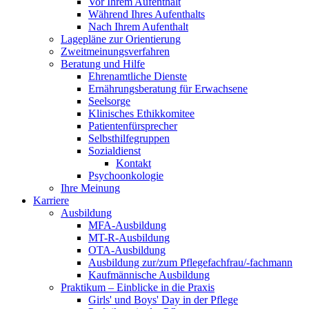
Vor Ihrem Aufenthalt
Während Ihres Aufenthalts
Nach Ihrem Aufenthalt
Lagepläne zur Orientierung
Zweitmeinungsverfahren
Beratung und Hilfe
Ehrenamtliche Dienste
Ernährungsberatung für Erwachsene
Seelsorge
Klinisches Ethikkomitee
Patientenfürsprecher
Selbsthilfegruppen
Sozialdienst
Kontakt
Psychoonkologie
Ihre Meinung
Karriere
Ausbildung
MFA-Ausbildung
MT-R-Ausbildung
OTA-Ausbildung
Ausbildung zur/zum Pflegefachfrau/-fachmann
Kaufmännische Ausbildung
Praktikum – Einblicke in die Praxis
Girls' und Boys' Day in der Pflege