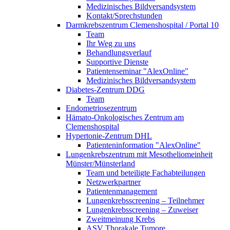
Medizinisches Bildversandsystem
Kontakt/Sprechstunden
Darmkrebszentrum Clemenshospital / Portal 10
Team
Ihr Weg zu uns
Behandlungsverlauf
Supportive Dienste
Patientenseminar "AlexOnline"
Medizinisches Bildversandsystem
Diabetes-Zentrum DDG
Team
Endometriosezentrum
Hämato-Onkologisches Zentrum am
Clemenshospital
Hypertonie-Zentrum DHL
Patienteninformation "AlexOnline"
Lungenkrebszentrum mit Mesotheliomeinheit
Münster/Münsterland
Team und beteiligte Fachabteilungen
Netzwerkpartner
Patientenmanagement
Lungenkrebsscreening – Teilnehmer
Lungenkrebsscreening – Zuweiser
Zweitmeinung Krebs
ASV Thorakale Tumore