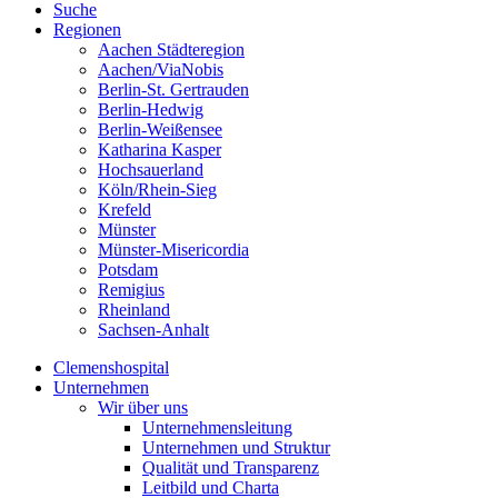
Suche
Regionen
Aachen Städteregion
Aachen/ViaNobis
Berlin-St. Gertrauden
Berlin-Hedwig
Berlin-Weißensee
Katharina Kasper
Hochsauerland
Köln/Rhein-Sieg
Krefeld
Münster
Münster-Misericordia
Potsdam
Remigius
Rheinland
Sachsen-Anhalt
Clemenshospital
Unternehmen
Wir über uns
Unternehmensleitung
Unternehmen und Struktur
Qualität und Transparenz
Leitbild und Charta