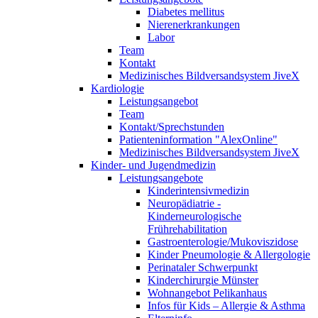
Diabetes mellitus
Nierenerkrankungen
Labor
Team
Kontakt
Medizinisches Bildversandsystem JiveX
Kardiologie
Leistungsangebot
Team
Kontakt/Sprechstunden
Patienteninformation "AlexOnline"
Medizinisches Bildversandsystem JiveX
Kinder- und Jugendmedizin
Leistungsangebote
Kinderintensivmedizin
Neuropädiatrie -
Kinderneurologische
Frührehabilitation
Gastroenterologie/Mukoviszidose
Kinder Pneumologie & Allergologie
Perinataler Schwerpunkt
Kinderchirurgie Münster
Wohnangebot Pelikanhaus
Infos für Kids – Allergie & Asthma