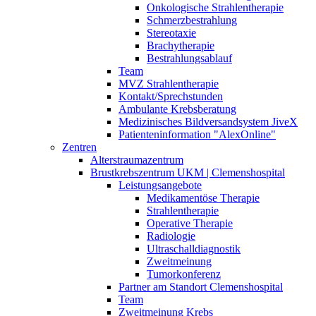
Onkologische Strahlentherapie
Schmerzbestrahlung
Stereotaxie
Brachytherapie
Bestrahlungsablauf
Team
MVZ Strahlentherapie
Kontakt/Sprechstunden
Ambulante Krebsberatung
Medizinisches Bildversandsystem JiveX
Patienteninformation "AlexOnline"
Zentren
Alterstraumazentrum
Brustkrebszentrum UKM | Clemenshospital
Leistungsangebote
Medikamentöse Therapie
Strahlentherapie
Operative Therapie
Radiologie
Ultraschalldiagnostik
Zweitmeinung
Tumorkonferenz
Partner am Standort Clemenshospital
Team
Zweitmeinung Krebs