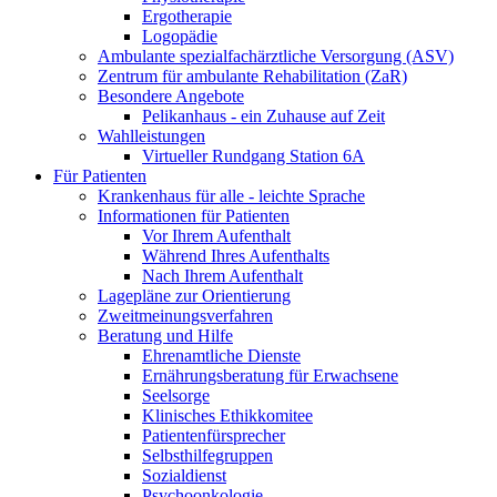
Ergotherapie
Logopädie
Ambulante spezialfachärztliche Versorgung (ASV)
Zentrum für ambulante Rehabilitation (ZaR)
Besondere Angebote
Pelikanhaus - ein Zuhause auf Zeit
Wahlleistungen
Virtueller Rundgang Station 6A
Für Patienten
Krankenhaus für alle - leichte Sprache
Informationen für Patienten
Vor Ihrem Aufenthalt
Während Ihres Aufenthalts
Nach Ihrem Aufenthalt
Lagepläne zur Orientierung
Zweitmeinungsverfahren
Beratung und Hilfe
Ehrenamtliche Dienste
Ernährungsberatung für Erwachsene
Seelsorge
Klinisches Ethikkomitee
Patientenfürsprecher
Selbsthilfegruppen
Sozialdienst
Psychoonkologie