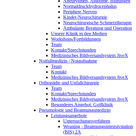
Aneurysmen, Angiome, Blutungen
Normaldruckhydrocephalus
Periphere Nerven
Kinder-Neurochirurgie
Neurochirurgische Schmerztherapie
Ambulante Beratung und Operation
Unsere Klinik in den Medien
Workshops/Fortbildungen
Team
Kontakt/Sprechstunden
Medizinisches Bildversandsystem JiveX
Notfallmedizin / Notaufnahme
Team
Kontakt
Medizinisches Bildversandsystem JiveX
Orthopädie und Unfallchirurgie
Team
Kontakt/Sprechstunden
Medizinisches Bildversandsystem JiveX
Besonderes Angebot: Golfklinik
Pneumologie und Beatmungsmedizin
Leistungsangebote
Untersuchungsverfahren
Weaning - Beatmungsintensivstation
(BIS) 2A