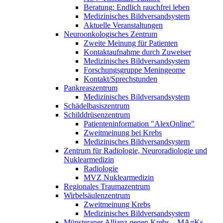
Beratung: Endlich rauchfrei leben
Medizinisches Bildversandsystem
Aktuelle Veranstaltungen
Neuroonkologisches Zentrum
Zweite Meinung für Patienten
Kontaktaufnahme durch Zuweiser
Medizinisches Bildversandsystem
Forschungsgruppe Meningeome
Kontakt/Sprechstunden
Pankreaszentrum
Medizinisches Bildversandsystem
Schädelbasiszentrum
Schilddrüsenzentrum
Patienteninformation "AlexOnline"
Zweitmeinung bei Krebs
Medizinisches Bildversandsystem
Zentrum für Radiologie, Neuroradiologie und
Nuklearmedizin
Radiologie
MVZ Nuklearmedizin
Regionales Traumazentrum
Wirbelsäulenzentrum
Zweitmeinung Krebs
Medizinisches Bildversandsystem
Münsteraner Allianz gegen Krebs – MAgKs