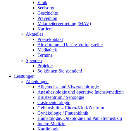
Ethik
Seelsorge
Geschichte
Prävention
Mitarbeitervertretung (MAV)
Karriere
Aktuelles
Pressekontakt
AlexOnline – Unsere Vortragsreihe
Mediathek
Termine
Spenden
Projekte
So können Sie spenden!
Leistungen
Abteilungen
Allgemein- und Viszeralchirurgie
Anästhesiologie und operative Intensivmedizin
Brustzentrum / Senologie
Gastroenterologie
Geburtshilfe – Eltern-Kind-Zentrum
Gynäkologie / Frauenklinik
Hämatologie, Onkologie und Palliativmedizin
Innere Medizin
Kardiologie