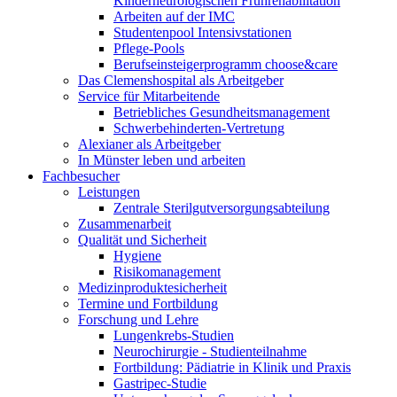
Kinderneurologischen Frührehabilitation
Arbeiten auf der IMC
Studentenpool Intensivstationen
Pflege-Pools
Berufseinsteigerprogramm choose&care
Das Clemenshospital als Arbeitgeber
Service für Mitarbeitende
Betriebliches Gesundheitsmanagement
Schwerbehinderten-Vertretung
Alexianer als Arbeitgeber
In Münster leben und arbeiten
Fachbesucher
Leistungen
Zentrale Sterilgutversorgungsabteilung
Zusammenarbeit
Qualität und Sicherheit
Hygiene
Risikomanagement
Medizinproduktesicherheit
Termine und Fortbildung
Forschung und Lehre
Lungenkrebs-Studien
Neurochirurgie - Studienteilnahme
Fortbildung: Pädiatrie in Klinik und Praxis
Gastripec-Studie