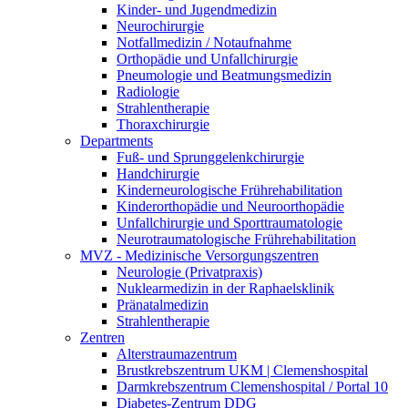
Kinder- und Jugendmedizin
Neurochirurgie
Notfallmedizin / Notaufnahme
Orthopädie und Unfallchirurgie
Pneumologie und Beatmungsmedizin
Radiologie
Strahlentherapie
Thoraxchirurgie
Departments
Fuß- und Sprunggelenkchirurgie
Handchirurgie
Kinderneurologische Frührehabilitation
Kinderorthopädie und Neuroorthopädie
Unfallchirurgie und Sporttraumatologie
Neurotraumatologische Frührehabilitation
MVZ - Medizinische Versorgungszentren
Neurologie (Privatpraxis)
Nuklearmedizin in der Raphaelsklinik
Pränatalmedizin
Strahlentherapie
Zentren
Alterstraumazentrum
Brustkrebszentrum UKM | Clemenshospital
Darmkrebszentrum Clemenshospital / Portal 10
Diabetes-Zentrum DDG