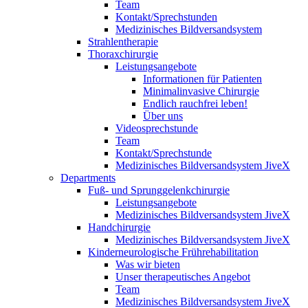
Team
Kontakt/Sprechstunden
Medizinisches Bildversandsystem
Strahlentherapie
Thoraxchirurgie
Leistungsangebote
Informationen für Patienten
Minimalinvasive Chirurgie
Endlich rauchfrei leben!
Über uns
Videosprechstunde
Team
Kontakt/Sprechstunde
Medizinisches Bildversandsystem JiveX
Departments
Fuß- und Sprunggelenkchirurgie
Leistungsangebote
Medizinisches Bildversandsystem JiveX
Handchirurgie
Medizinisches Bildversandsystem JiveX
Kinderneurologische Frührehabilitation
Was wir bieten
Unser therapeutisches Angebot
Team
Medizinisches Bildversandsystem JiveX