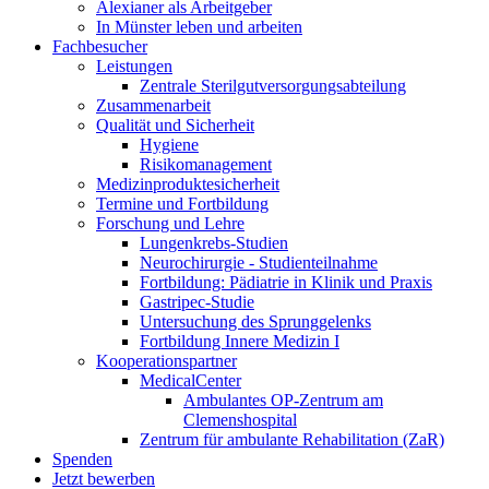
Alexianer als Arbeitgeber
In Münster leben und arbeiten
Fachbesucher
Leistungen
Zentrale Sterilgutversorgungsabteilung
Zusammenarbeit
Qualität und Sicherheit
Hygiene
Risikomanagement
Medizinproduktesicherheit
Termine und Fortbildung
Forschung und Lehre
Lungenkrebs-Studien
Neurochirurgie - Studienteilnahme
Fortbildung: Pädiatrie in Klinik und Praxis
Gastripec-Studie
Untersuchung des Sprunggelenks
Fortbildung Innere Medizin I
Kooperationspartner
MedicalCenter
Ambulantes OP-Zentrum am
Clemenshospital
Zentrum für ambulante Rehabilitation (ZaR)
Spenden
Jetzt bewerben