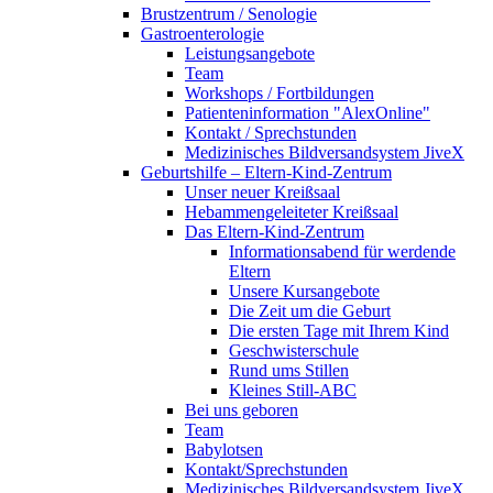
Brustzentrum / Senologie
Gastroenterologie
Leistungsangebote
Team
Workshops / Fortbildungen
Patienteninformation "AlexOnline"
Kontakt / Sprechstunden
Medizinisches Bildversandsystem JiveX
Geburtshilfe – Eltern-Kind-Zentrum
Unser neuer Kreißsaal
Hebammengeleiteter Kreißsaal
Das Eltern-Kind-Zentrum
Informationsabend für werdende
Eltern
Unsere Kursangebote
Die Zeit um die Geburt
Die ersten Tage mit Ihrem Kind
Geschwisterschule
Rund ums Stillen
Kleines Still-ABC
Bei uns geboren
Team
Babylotsen
Kontakt/Sprechstunden
Medizinisches Bildversandsystem JiveX