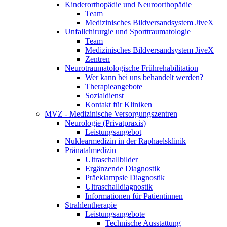
Kinderorthopädie und Neuroorthopädie
Team
Medizinisches Bildversandsystem JiveX
Unfallchirurgie und Sporttraumatologie
Team
Medizinisches Bildversandsystem JiveX
Zentren
Neurotraumatologische Frührehabilitation
Wer kann bei uns behandelt werden?
Therapieangebote
Sozialdienst
Kontakt für Kliniken
MVZ - Medizinische Versorgungszentren
Neurologie (Privatpraxis)
Leistungsangebot
Nuklearmedizin in der Raphaelsklinik
Pränatalmedizin
Ultraschallbilder
Ergänzende Diagnostik
Präeklampsie Diagnostik
Ultraschalldiagnostik
Informationen für Patientinnen
Strahlentherapie
Leistungsangebote
Technische Ausstattung