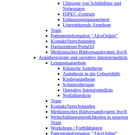
Chirurgie von Schilddrüse und
Nebenniere
HIPEC-Zentrum
Entlassungsmanagement
Unterstützende Angebote
Team
Patienteninformation "AlexOnline"
Kontakt/Sprechstunden
Darmzentrum Portal10
Medizinisches Bildversandsystem JiveX
Anästhesiologie und operative Intensivmedizin
Leistungsangebote
Klinische Anästhesie
Anästhesie in der Geburtshilfe
Kinderanästhesie
Schmerztherapie
Operative Intensivmedizin
Notfallmedizin
Team
Kontakt/Sprechstunden
Medizinisches Bildversandsystem JiveX
Weiterbildungsmöglichkeiten in unserem
Team
Workshops / Fortbildungen
Patienteninformation "AlexOnline"