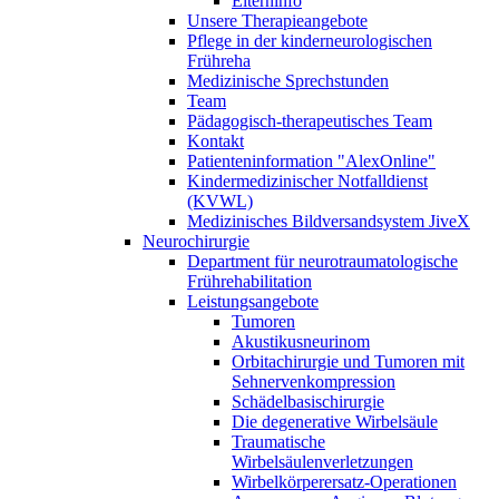
Elterninfo
Unsere Therapieangebote
Pflege in der kinderneurologischen
Frühreha
Medizinische Sprechstunden
Team
Pädagogisch-therapeutisches Team
Kontakt
Patienteninformation "AlexOnline"
Kindermedizinischer Notfalldienst
(KVWL)
Medizinisches Bildversandsystem JiveX
Neurochirurgie
Department für neurotraumatologische
Frührehabilitation
Leistungsangebote
Tumoren
Akustikusneurinom
Orbitachirurgie und Tumoren mit
Sehnervenkompression
Schädelbasischirurgie
Die degenerative Wirbelsäule
Traumatische
Wirbelsäulenverletzungen
Wirbelkörperersatz-Operationen