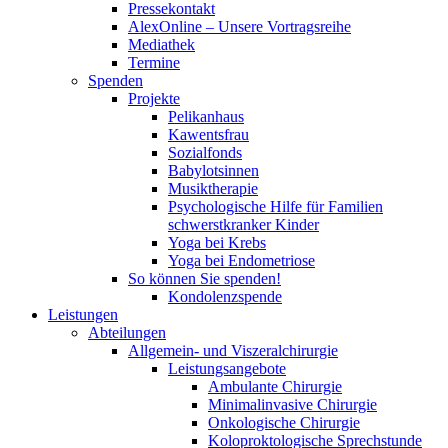
Pressekontakt
AlexOnline – Unsere Vortragsreihe
Mediathek
Termine
Spenden
Projekte
Pelikanhaus
Kawentsfrau
Sozialfonds
Babylotsinnen
Musiktherapie
Psychologische Hilfe für Familien
schwerstkranker Kinder
Yoga bei Krebs
Yoga bei Endometriose
So können Sie spenden!
Kondolenzspende
Leistungen
Abteilungen
Allgemein- und Viszeralchirurgie
Leistungsangebote
Ambulante Chirurgie
Minimalinvasive Chirurgie
Onkologische Chirurgie
Koloproktologische Sprechstunde