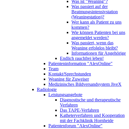
Was ist "Weaning"?
Was passiert auf der
Beatmungsintensivstation
(Weaningstation)?
Wer kann als Patient zu uns
kommen?
Wie können Patienten bei uns
angemeldet werden?
Was passiert, wenn das
Weaning erfolglos bleibt?
Informationen für Angehörige
Endlich rauchfrei leben!
Patienteninformation "AlexOnline"
Team
Kontakt/Sprechstunden
Weaning für Zuweiser
Medizinisches Bildversandsystem JiveX
Radiologie
Leistungsangebote
Diagnostische und therapeutische
Verfahren
Das TAPE-Verfahren
Katheterverfahren und Kooperation
mit der Fachklinik Hornheide
Patientenforum "AlexOnline"