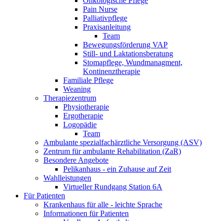
Onkologische Pflege
Pain Nurse
Palliativpflege
Praxisanleitung
Team
Bewegungsförderung VAP
Still- und Laktationsberatung
Stomapflege, Wundmanagment,
Kontinenztherapie
Familiale Pflege
Weaning
Therapiezentrum
Physiotherapie
Ergotherapie
Logopädie
Team
Ambulante spezialfachärztliche Versorgung (ASV)
Zentrum für ambulante Rehabilitation (ZaR)
Besondere Angebote
Pelikanhaus - ein Zuhause auf Zeit
Wahlleistungen
Virtueller Rundgang Station 6A
Für Patienten
Krankenhaus für alle - leichte Sprache
Informationen für Patienten