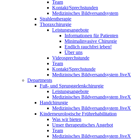
Team
Kontakt/Sprechstunden
Medizinisches Bildversandsystem
Strahlentherapie
Thoraxchirurgie
Leistungsangebote
Informationen für Patienten
Minimalinvasive Chirurgie
Endlich rauchfrei leben!
Über uns
Videosprechstunde
Team
Kontakt/Sprechstunde
Medizinisches Bildversandsystem JiveX
Departments
Fuß- und Sprunggelenkchirurgie
Leistungsangebote
Medizinisches Bildversandsystem JiveX
Handchirurgie
Medizinisches Bildversandsystem JiveX
Kinderneurologische Frührehabilitation
Was wir bieten
Unser therapeutisches Angebot
Team
Medizinisches Bildversandsystem JiveX