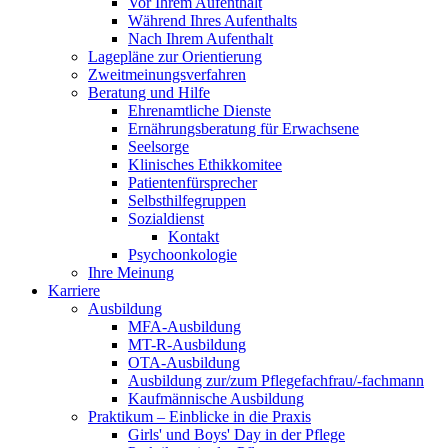
Vor Ihrem Aufenthalt
Während Ihres Aufenthalts
Nach Ihrem Aufenthalt
Lagepläne zur Orientierung
Zweitmeinungsverfahren
Beratung und Hilfe
Ehrenamtliche Dienste
Ernährungsberatung für Erwachsene
Seelsorge
Klinisches Ethikkomitee
Patientenfürsprecher
Selbsthilfegruppen
Sozialdienst
Kontakt
Psychoonkologie
Ihre Meinung
Karriere
Ausbildung
MFA-Ausbildung
MT-R-Ausbildung
OTA-Ausbildung
Ausbildung zur/zum Pflegefachfrau/-fachmann
Kaufmännische Ausbildung
Praktikum – Einblicke in die Praxis
Girls' und Boys' Day in der Pflege