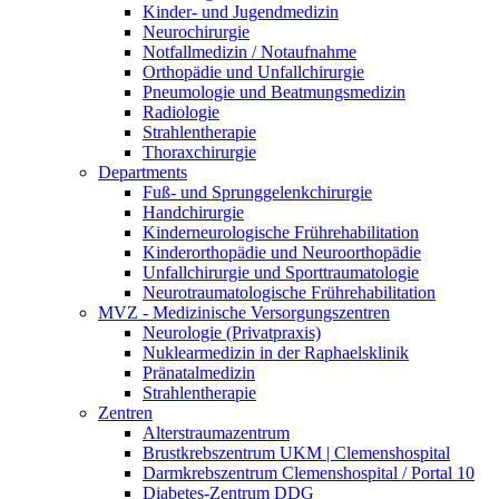
Kinder- und Jugendmedizin
Neurochirurgie
Notfallmedizin / Notaufnahme
Orthopädie und Unfallchirurgie
Pneumologie und Beatmungsmedizin
Radiologie
Strahlentherapie
Thoraxchirurgie
Departments
Fuß- und Sprunggelenkchirurgie
Handchirurgie
Kinderneurologische Frührehabilitation
Kinderorthopädie und Neuroorthopädie
Unfallchirurgie und Sporttraumatologie
Neurotraumatologische Frührehabilitation
MVZ - Medizinische Versorgungszentren
Neurologie (Privatpraxis)
Nuklearmedizin in der Raphaelsklinik
Pränatalmedizin
Strahlentherapie
Zentren
Alterstraumazentrum
Brustkrebszentrum UKM | Clemenshospital
Darmkrebszentrum Clemenshospital / Portal 10
Diabetes-Zentrum DDG