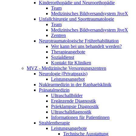
Kinderorthopädie und Neuroorthopädie
Team
Medizinisches Bildversandsystem JiveX
Unfallchirurgie und Sporttraumatologie
Team
Medizinisches Bildversandsystem JiveX
Zentren
Neurotraumatologische Frührehabilitation
Wer kann bei uns behandelt werden?
Therapieangebote
Sozialdienst
Kontakt für Kliniken
MVZ - Medizinische Versorgungszentren
Neurologie (Privatpraxis)
Leistungsangebot
Nuklearmedizin in der Raphaelsklinik
Pränatalmedizin
Ultraschallbilder
Ergänzende Diagnostik
Präeklampsie Diagnostik
Ultraschalldiagnostik
Informationen für Patientinnen
Strahlentherapie
Leistungsangebote
Technische Ausstattung