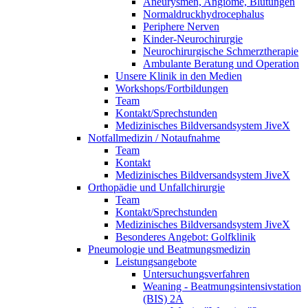
Aneurysmen, Angiome, Blutungen
Normaldruckhydrocephalus
Periphere Nerven
Kinder-Neurochirurgie
Neurochirurgische Schmerztherapie
Ambulante Beratung und Operation
Unsere Klinik in den Medien
Workshops/Fortbildungen
Team
Kontakt/Sprechstunden
Medizinisches Bildversandsystem JiveX
Notfallmedizin / Notaufnahme
Team
Kontakt
Medizinisches Bildversandsystem JiveX
Orthopädie und Unfallchirurgie
Team
Kontakt/Sprechstunden
Medizinisches Bildversandsystem JiveX
Besonderes Angebot: Golfklinik
Pneumologie und Beatmungsmedizin
Leistungsangebote
Untersuchungsverfahren
Weaning - Beatmungsintensivstation
(BIS) 2A