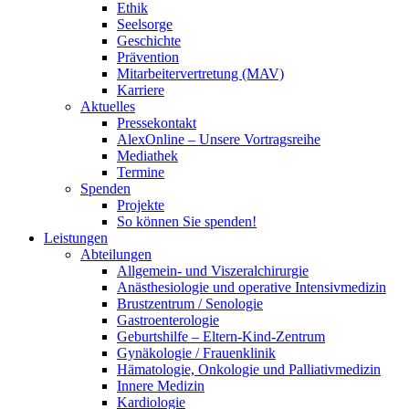
Ethik
Seelsorge
Geschichte
Prävention
Mitarbeitervertretung (MAV)
Karriere
Aktuelles
Pressekontakt
AlexOnline – Unsere Vortragsreihe
Mediathek
Termine
Spenden
Projekte
So können Sie spenden!
Leistungen
Abteilungen
Allgemein- und Viszeralchirurgie
Anästhesiologie und operative Intensivmedizin
Brustzentrum / Senologie
Gastroenterologie
Geburtshilfe – Eltern-Kind-Zentrum
Gynäkologie / Frauenklinik
Hämatologie, Onkologie und Palliativmedizin
Innere Medizin
Kardiologie