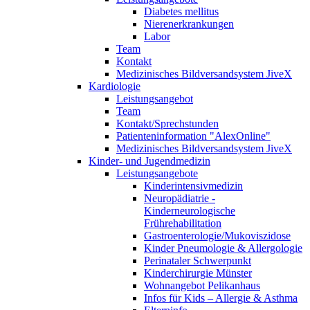
Diabetes mellitus
Nierenerkrankungen
Labor
Team
Kontakt
Medizinisches Bildversandsystem JiveX
Kardiologie
Leistungsangebot
Team
Kontakt/Sprechstunden
Patienteninformation "AlexOnline"
Medizinisches Bildversandsystem JiveX
Kinder- und Jugendmedizin
Leistungsangebote
Kinderintensivmedizin
Neuropädiatrie -
Kinderneurologische
Frührehabilitation
Gastroenterologie/Mukoviszidose
Kinder Pneumologie & Allergologie
Perinataler Schwerpunkt
Kinderchirurgie Münster
Wohnangebot Pelikanhaus
Infos für Kids – Allergie & Asthma