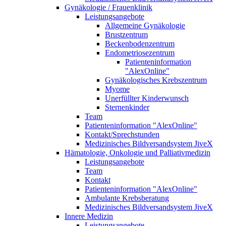
Gynäkologie / Frauenklinik
Leistungsangebote
Allgemeine Gynäkologie
Brustzentrum
Beckenbodenzentrum
Endometriosezentrum
Patienteninformation
"AlexOnline"
Gynäkologisches Krebszentrum
Myome
Unerfüllter Kinderwunsch
Sternenkinder
Team
Patienteninformation "AlexOnline"
Kontakt/Sprechstunden
Medizinisches Bildversandsystem JiveX
Hämatologie, Onkologie und Palliativmedizin
Leistungsangebote
Team
Kontakt
Patienteninformation "AlexOnline"
Ambulante Krebsberatung
Medizinisches Bildversandsystem JiveX
Innere Medizin
Leistungsangebote