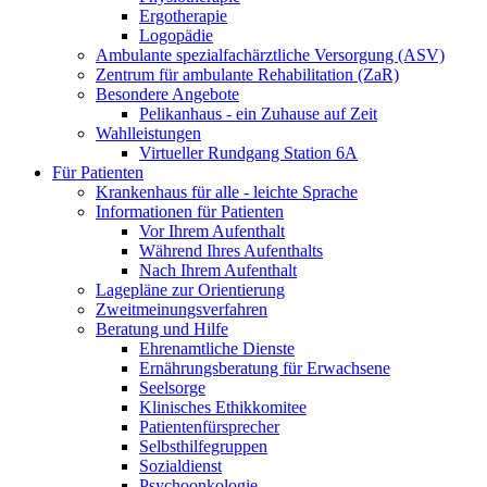
Ergotherapie
Logopädie
Ambulante spezialfachärztliche Versorgung (ASV)
Zentrum für ambulante Rehabilitation (ZaR)
Besondere Angebote
Pelikanhaus - ein Zuhause auf Zeit
Wahlleistungen
Virtueller Rundgang Station 6A
Für Patienten
Krankenhaus für alle - leichte Sprache
Informationen für Patienten
Vor Ihrem Aufenthalt
Während Ihres Aufenthalts
Nach Ihrem Aufenthalt
Lagepläne zur Orientierung
Zweitmeinungsverfahren
Beratung und Hilfe
Ehrenamtliche Dienste
Ernährungsberatung für Erwachsene
Seelsorge
Klinisches Ethikkomitee
Patientenfürsprecher
Selbsthilfegruppen
Sozialdienst
Psychoonkologie