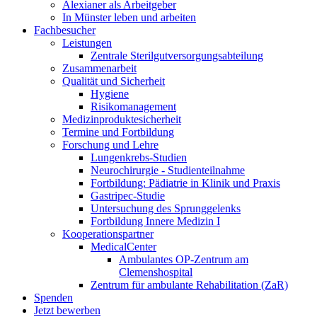
Alexianer als Arbeitgeber
In Münster leben und arbeiten
Fachbesucher
Leistungen
Zentrale Sterilgutversorgungsabteilung
Zusammenarbeit
Qualität und Sicherheit
Hygiene
Risikomanagement
Medizinproduktesicherheit
Termine und Fortbildung
Forschung und Lehre
Lungenkrebs-Studien
Neurochirurgie - Studienteilnahme
Fortbildung: Pädiatrie in Klinik und Praxis
Gastripec-Studie
Untersuchung des Sprunggelenks
Fortbildung Innere Medizin I
Kooperationspartner
MedicalCenter
Ambulantes OP-Zentrum am
Clemenshospital
Zentrum für ambulante Rehabilitation (ZaR)
Spenden
Jetzt bewerben