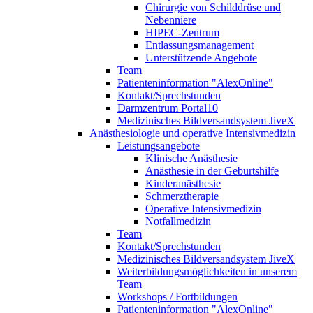
Chirurgie von Schilddrüse und
Nebenniere
HIPEC-Zentrum
Entlassungsmanagement
Unterstützende Angebote
Team
Patienteninformation "AlexOnline"
Kontakt/Sprechstunden
Darmzentrum Portal10
Medizinisches Bildversandsystem JiveX
Anästhesiologie und operative Intensivmedizin
Leistungsangebote
Klinische Anästhesie
Anästhesie in der Geburtshilfe
Kinderanästhesie
Schmerztherapie
Operative Intensivmedizin
Notfallmedizin
Team
Kontakt/Sprechstunden
Medizinisches Bildversandsystem JiveX
Weiterbildungsmöglichkeiten in unserem
Team
Workshops / Fortbildungen
Patienteninformation "AlexOnline"