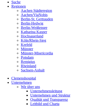
Suche
Regionen
Aachen Städteregion
Aachen/ViaNobis
Berlin-St. Gertrauden
Berlin-Hedwig
Berlin-Weißensee
Katharina Kasper
Hochsauerland
Köln/Rhein-Sieg
Krefeld
Münster
Münster-Misericordia
Potsdam
Remigius
Rheinland
Sachsen-Anhalt
Clemenshospital
Unternehmen
Wir über uns
Unternehmensleitung
Unternehmen und Struktur
Qualität und Transparenz
Leitbild und Charta