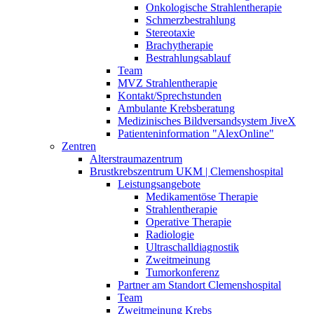
Onkologische Strahlentherapie
Schmerzbestrahlung
Stereotaxie
Brachytherapie
Bestrahlungsablauf
Team
MVZ Strahlentherapie
Kontakt/Sprechstunden
Ambulante Krebsberatung
Medizinisches Bildversandsystem JiveX
Patienteninformation "AlexOnline"
Zentren
Alterstraumazentrum
Brustkrebszentrum UKM | Clemenshospital
Leistungsangebote
Medikamentöse Therapie
Strahlentherapie
Operative Therapie
Radiologie
Ultraschalldiagnostik
Zweitmeinung
Tumorkonferenz
Partner am Standort Clemenshospital
Team
Zweitmeinung Krebs