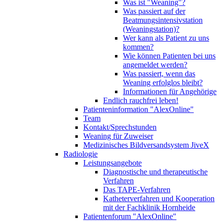
Was ist "Weaning"?
Was passiert auf der
Beatmungsintensivstation
(Weaningstation)?
Wer kann als Patient zu uns
kommen?
Wie können Patienten bei uns
angemeldet werden?
Was passiert, wenn das
Weaning erfolglos bleibt?
Informationen für Angehörige
Endlich rauchfrei leben!
Patienteninformation "AlexOnline"
Team
Kontakt/Sprechstunden
Weaning für Zuweiser
Medizinisches Bildversandsystem JiveX
Radiologie
Leistungsangebote
Diagnostische und therapeutische
Verfahren
Das TAPE-Verfahren
Katheterverfahren und Kooperation
mit der Fachklinik Hornheide
Patientenforum "AlexOnline"