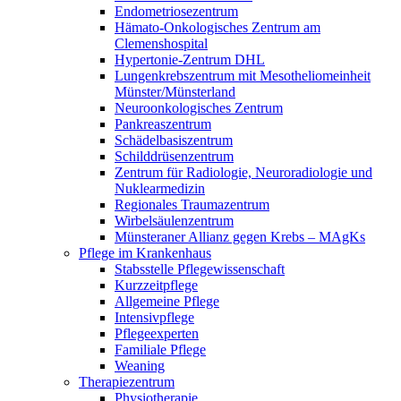
Endometriosezentrum
Hämato-Onkologisches Zentrum am
Clemenshospital
Hypertonie-Zentrum DHL
Lungenkrebszentrum mit Mesotheliomeinheit
Münster/Münsterland
Neuroonkologisches Zentrum
Pankreaszentrum
Schädelbasiszentrum
Schilddrüsenzentrum
Zentrum für Radiologie, Neuroradiologie und
Nuklearmedizin
Regionales Traumazentrum
Wirbelsäulenzentrum
Münsteraner Allianz gegen Krebs – MAgKs
Pflege im Krankenhaus
Stabsstelle Pflegewissenschaft
Kurzzeitpflege
Allgemeine Pflege
Intensivpflege
Pflegeexperten
Familiale Pflege
Weaning
Therapiezentrum
Physiotherapie