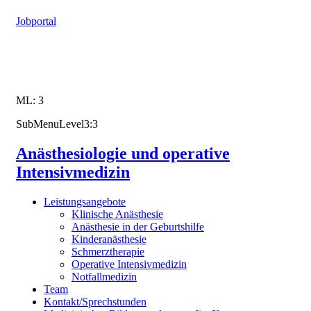
Jobportal
ML: 3
SubMenuLevel3:3
Anästhesiologie und operative
Intensivmedizin
Leistungsangebote
Klinische Anästhesie
Anästhesie in der Geburtshilfe
Kinderanästhesie
Schmerztherapie
Operative Intensivmedizin
Notfallmedizin
Team
Kontakt/Sprechstunden