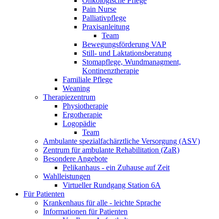
Onkologische Pflege
Pain Nurse
Palliativpflege
Praxisanleitung
Team
Bewegungsförderung VAP
Still- und Laktationsberatung
Stomapflege, Wundmanagment,
Kontinenztherapie
Familiale Pflege
Weaning
Therapiezentrum
Physiotherapie
Ergotherapie
Logopädie
Team
Ambulante spezialfachärztliche Versorgung (ASV)
Zentrum für ambulante Rehabilitation (ZaR)
Besondere Angebote
Pelikanhaus - ein Zuhause auf Zeit
Wahlleistungen
Virtueller Rundgang Station 6A
Für Patienten
Krankenhaus für alle - leichte Sprache
Informationen für Patienten