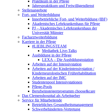
Praktikum in der Pflege
Jahrespraktikum und Freiwilligendienst
Stellenangebote
Fort- und Weiterbildung
Innerbetriebliche Fort- und Weiterbildung (IBF)
Akademisches Lehrkrankenhaus für Pflege
PJ – Akademisches Lehrkrankenhaus der
Universität Münster
Facharztweiterbildung
Karriere in der Pflege
#LIEBLINGSTEAM
Mediathek Live-Talks
Ausbildung in der Pflege
LEXA – Die Ausbildungsstation
Arbeiten auf der Intensivstation
Arbeiten auf der Kinderintensivstation /
Kinderneurologischen Frührehabilitation
Arbeiten auf der IMC
Studentenpool Intensivstationen
Pflege-Pools
Berufseinsteigerprogramm choose&care
Das Clemenshospital als Arbeitgeber
Service für Mitarbeitende
Betriebliches Gesundheitsmanagement
Schwerbehinderten-Vertretung