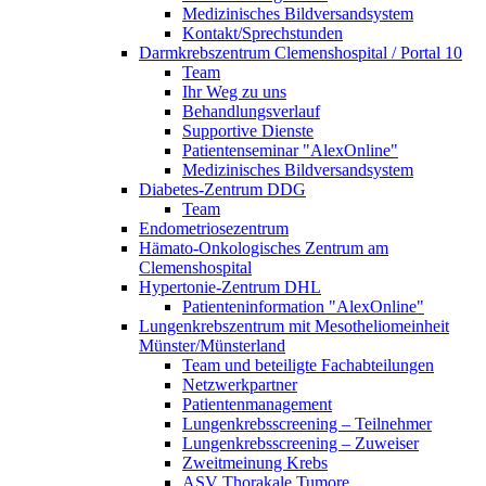
Medizinisches Bildversandsystem
Kontakt/Sprechstunden
Darmkrebszentrum Clemenshospital / Portal 10
Team
Ihr Weg zu uns
Behandlungsverlauf
Supportive Dienste
Patientenseminar "AlexOnline"
Medizinisches Bildversandsystem
Diabetes-Zentrum DDG
Team
Endometriosezentrum
Hämato-Onkologisches Zentrum am
Clemenshospital
Hypertonie-Zentrum DHL
Patienteninformation "AlexOnline"
Lungenkrebszentrum mit Mesotheliomeinheit
Münster/Münsterland
Team und beteiligte Fachabteilungen
Netzwerkpartner
Patientenmanagement
Lungenkrebsscreening – Teilnehmer
Lungenkrebsscreening – Zuweiser
Zweitmeinung Krebs
ASV Thorakale Tumore