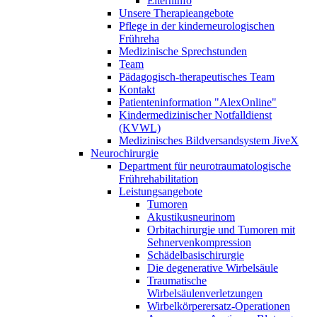
Elterninfo
Unsere Therapieangebote
Pflege in der kinderneurologischen
Frühreha
Medizinische Sprechstunden
Team
Pädagogisch-therapeutisches Team
Kontakt
Patienteninformation "AlexOnline"
Kindermedizinischer Notfalldienst
(KVWL)
Medizinisches Bildversandsystem JiveX
Neurochirurgie
Department für neurotraumatologische
Frührehabilitation
Leistungsangebote
Tumoren
Akustikusneurinom
Orbitachirurgie und Tumoren mit
Sehnervenkompression
Schädelbasischirurgie
Die degenerative Wirbelsäule
Traumatische
Wirbelsäulenverletzungen
Wirbelkörperersatz-Operationen