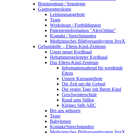
Brustzentrum / Senologie
Gastroenterologie
Leistungsangebote
Team
Workshops / Fortbildungen
Patienteninformation "AlexOnline"
Kontakt / Sprechstunden
Medizinisches Bildversandsystem JiveX
Geburtshilfe – Eltern-Kind-Zentrum
Unser neuer Kreißsaal
Hebammengeleiteter Kreißsaal
Das Eltern-Kind-Zentrum
Informationsabend für werdende
Eltern
Unsere Kursangebote
Die Zeit um die Geburt
Die ersten Tage mit Ihrem Kind
Geschwisterschule
Rund ums Stillen
Kleines Still-ABC
Bei uns geboren
Team
Babylotsen
Kontakt/Sprechstunden
Medizinisches Bildversandsystem JiveX