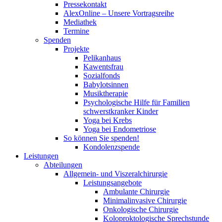
Pressekontakt
AlexOnline – Unsere Vortragsreihe
Mediathek
Termine
Spenden
Projekte
Pelikanhaus
Kawentsfrau
Sozialfonds
Babylotsinnen
Musiktherapie
Psychologische Hilfe für Familien
schwerstkranker Kinder
Yoga bei Krebs
Yoga bei Endometriose
So können Sie spenden!
Kondolenzspende
Leistungen
Abteilungen
Allgemein- und Viszeralchirurgie
Leistungsangebote
Ambulante Chirurgie
Minimalinvasive Chirurgie
Onkologische Chirurgie
Koloproktologische Sprechstunde