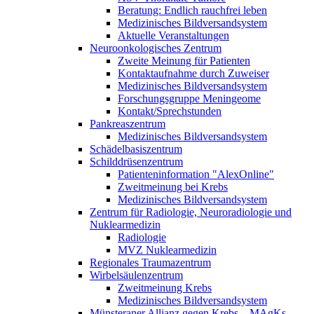
Beratung: Endlich rauchfrei leben
Medizinisches Bildversandsystem
Aktuelle Veranstaltungen
Neuroonkologisches Zentrum
Zweite Meinung für Patienten
Kontaktaufnahme durch Zuweiser
Medizinisches Bildversandsystem
Forschungsgruppe Meningeome
Kontakt/Sprechstunden
Pankreaszentrum
Medizinisches Bildversandsystem
Schädelbasiszentrum
Schilddrüsenzentrum
Patienteninformation "AlexOnline"
Zweitmeinung bei Krebs
Medizinisches Bildversandsystem
Zentrum für Radiologie, Neuroradiologie und
Nuklearmedizin
Radiologie
MVZ Nuklearmedizin
Regionales Traumazentrum
Wirbelsäulenzentrum
Zweitmeinung Krebs
Medizinisches Bildversandsystem
Münsteraner Allianz gegen Krebs – MAgKs