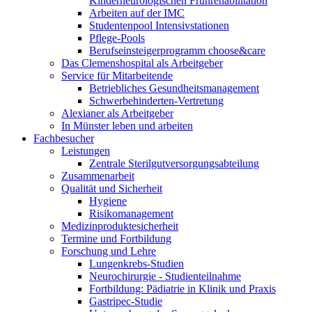
Kinderneurologischen Frührehabilitation
Arbeiten auf der IMC
Studentenpool Intensivstationen
Pflege-Pools
Berufseinsteigerprogramm choose&care
Das Clemenshospital als Arbeitgeber
Service für Mitarbeitende
Betriebliches Gesundheitsmanagement
Schwerbehinderten-Vertretung
Alexianer als Arbeitgeber
In Münster leben und arbeiten
Fachbesucher
Leistungen
Zentrale Sterilgutversorgungsabteilung
Zusammenarbeit
Qualität und Sicherheit
Hygiene
Risikomanagement
Medizinproduktesicherheit
Termine und Fortbildung
Forschung und Lehre
Lungenkrebs-Studien
Neurochirurgie - Studienteilnahme
Fortbildung: Pädiatrie in Klinik und Praxis
Gastripec-Studie