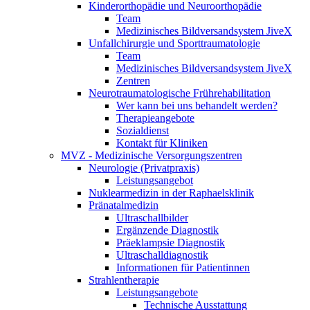
Kinderorthopädie und Neuroorthopädie
Team
Medizinisches Bildversandsystem JiveX
Unfallchirurgie und Sporttraumatologie
Team
Medizinisches Bildversandsystem JiveX
Zentren
Neurotraumatologische Frührehabilitation
Wer kann bei uns behandelt werden?
Therapieangebote
Sozialdienst
Kontakt für Kliniken
MVZ - Medizinische Versorgungszentren
Neurologie (Privatpraxis)
Leistungsangebot
Nuklearmedizin in der Raphaelsklinik
Pränatalmedizin
Ultraschallbilder
Ergänzende Diagnostik
Präeklampsie Diagnostik
Ultraschalldiagnostik
Informationen für Patientinnen
Strahlentherapie
Leistungsangebote
Technische Ausstattung