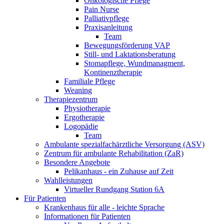
Onkologische Pflege
Pain Nurse
Palliativpflege
Praxisanleitung
Team
Bewegungsförderung VAP
Still- und Laktationsberatung
Stomapflege, Wundmanagment,
Kontinenztherapie
Familiale Pflege
Weaning
Therapiezentrum
Physiotherapie
Ergotherapie
Logopädie
Team
Ambulante spezialfachärztliche Versorgung (ASV)
Zentrum für ambulante Rehabilitation (ZaR)
Besondere Angebote
Pelikanhaus - ein Zuhause auf Zeit
Wahlleistungen
Virtueller Rundgang Station 6A
Für Patienten
Krankenhaus für alle - leichte Sprache
Informationen für Patienten