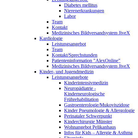
Diabetes mellitus
Nierenerkrankungen
Labor
Team
Kontakt
Medizinisches Bildversandsystem JiveX
Kardiologie
Leistungsangebot
Team
Kontakt/Sprechstunden
Patienteninformation "AlexOnline"
Medizinisches Bildversandsystem JiveX
Kinder- und Jugendmedizin
Leistungsangebote
Kinderintensivmedizin
Neuropädiatrie -
Kinderneurologische
Frührehabilitation
Gastroenterologie/Mukoviszidose
Kinder Pneumologie & Allergologie
Perinataler Schwerpunkt
Kinderchirurgie Münster
Wohnangebot Pelikanhaus
Infos für Kids – Allergie & Asthma