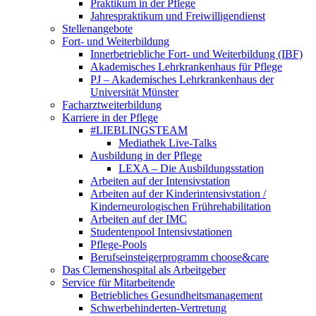
Praktikum in der Pflege
Jahrespraktikum und Freiwilligendienst
Stellenangebote
Fort- und Weiterbildung
Innerbetriebliche Fort- und Weiterbildung (IBF)
Akademisches Lehrkrankenhaus für Pflege
PJ – Akademisches Lehrkrankenhaus der
Universität Münster
Facharztweiterbildung
Karriere in der Pflege
#LIEBLINGSTEAM
Mediathek Live-Talks
Ausbildung in der Pflege
LEXA – Die Ausbildungsstation
Arbeiten auf der Intensivstation
Arbeiten auf der Kinderintensivstation /
Kinderneurologischen Frührehabilitation
Arbeiten auf der IMC
Studentenpool Intensivstationen
Pflege-Pools
Berufseinsteigerprogramm choose&care
Das Clemenshospital als Arbeitgeber
Service für Mitarbeitende
Betriebliches Gesundheitsmanagement
Schwerbehinderten-Vertretung