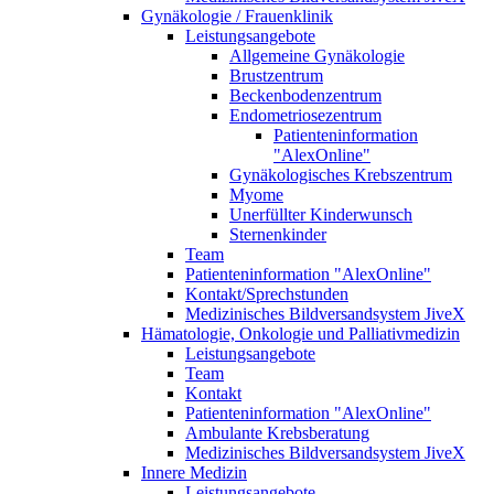
Gynäkologie / Frauenklinik
Leistungsangebote
Allgemeine Gynäkologie
Brustzentrum
Beckenbodenzentrum
Endometriosezentrum
Patienteninformation
"AlexOnline"
Gynäkologisches Krebszentrum
Myome
Unerfüllter Kinderwunsch
Sternenkinder
Team
Patienteninformation "AlexOnline"
Kontakt/Sprechstunden
Medizinisches Bildversandsystem JiveX
Hämatologie, Onkologie und Palliativmedizin
Leistungsangebote
Team
Kontakt
Patienteninformation "AlexOnline"
Ambulante Krebsberatung
Medizinisches Bildversandsystem JiveX
Innere Medizin
Leistungsangebote