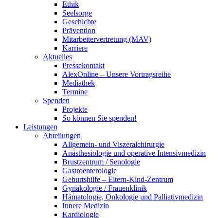
Ethik
Seelsorge
Geschichte
Prävention
Mitarbeitervertretung (MAV)
Karriere
Aktuelles
Pressekontakt
AlexOnline – Unsere Vortragsreihe
Mediathek
Termine
Spenden
Projekte
So können Sie spenden!
Leistungen
Abteilungen
Allgemein- und Viszeralchirurgie
Anästhesiologie und operative Intensivmedizin
Brustzentrum / Senologie
Gastroenterologie
Geburtshilfe – Eltern-Kind-Zentrum
Gynäkologie / Frauenklinik
Hämatologie, Onkologie und Palliativmedizin
Innere Medizin
Kardiologie