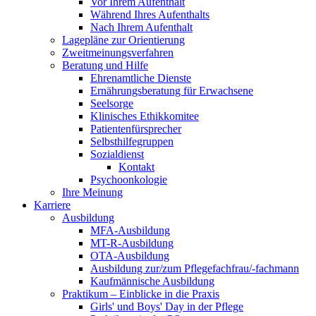
Vor Ihrem Aufenthalt
Während Ihres Aufenthalts
Nach Ihrem Aufenthalt
Lagepläne zur Orientierung
Zweitmeinungsverfahren
Beratung und Hilfe
Ehrenamtliche Dienste
Ernährungsberatung für Erwachsene
Seelsorge
Klinisches Ethikkomitee
Patientenfürsprecher
Selbsthilfegruppen
Sozialdienst
Kontakt
Psychoonkologie
Ihre Meinung
Karriere
Ausbildung
MFA-Ausbildung
MT-R-Ausbildung
OTA-Ausbildung
Ausbildung zur/zum Pflegefachfrau/-fachmann
Kaufmännische Ausbildung
Praktikum – Einblicke in die Praxis
Girls' und Boys' Day in der Pflege