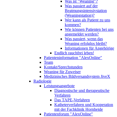
Was ist "Weaning"?
Was passiert auf der
Beatmungsintensivstation
(Weaningstation)?
Wer kann als Patient zu uns
kommen?
Wie können Patienten bei uns
angemeldet werden?
Was passiert, wenn das
Weaning erfolglos bleibt?
Informationen für Angehörige
Endlich rauchfrei leben!
Patienteninformation "AlexOnline"
Team
Kontakt/Sprechstunden
Weaning für Zuweiser
Medizinisches Bildversandsystem JiveX
Radiologie
Leistungsangebote
Diagnostische und therapeutische
Verfahren
Das TAPE-Verfahren
Katheterverfahren und Kooperation
mit der Fachklinik Hornheide
Patientenforum "AlexOnline"