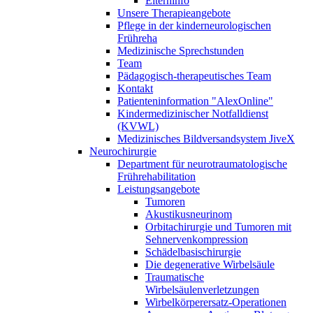
Elterninfo
Unsere Therapieangebote
Pflege in der kinderneurologischen
Frühreha
Medizinische Sprechstunden
Team
Pädagogisch-therapeutisches Team
Kontakt
Patienteninformation "AlexOnline"
Kindermedizinischer Notfalldienst
(KVWL)
Medizinisches Bildversandsystem JiveX
Neurochirurgie
Department für neurotraumatologische
Frührehabilitation
Leistungsangebote
Tumoren
Akustikusneurinom
Orbitachirurgie und Tumoren mit
Sehnervenkompression
Schädelbasischirurgie
Die degenerative Wirbelsäule
Traumatische
Wirbelsäulenverletzungen
Wirbelkörperersatz-Operationen