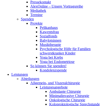
Pressekontakt
AlexOnline – Unsere Vortragsreihe
Mediathek
Termine
Spenden
Projekte
Pelikanhaus
Kawentsfrau
Sozialfonds
Babylotsinnen
Musiktherapie
Psychologische Hilfe für Familien
schwerstkranker Kinder
Yoga bei Krebs
Yoga bei Endometriose
So können Sie spenden!
Kondolenzspende
Leistungen
Abteilungen
Allgemein- und Viszeralchirurgie
Leistungsangebote
Ambulante Chirurgie
Minimalinvasive Chirurgie
Onkologische Chirurgie
Koloproktologische Sprechstunde