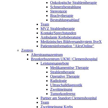
Onkologische Strahlentherapie
Schmerzbestrahlung
Stereotaxie
Brachytherapie
Bestrahlungsablauf
Team
MVZ Strahlentherapie
Kontakt/Sprechstunden
Ambulante Krebsberatung
Medizinisches Bildversandsystem JiveX
Patienteninformation "AlexOnline"
Zentren
Alterstraumazentrum
Brustkrebszentrum UKM | Clemenshospital
Leistungsangebote
Medikamentöse Therapie
Strahlentherapie
Operative Therapie
Radiologie
Ultraschalldiagnostik
Zweitmeinung
Tumorkonferenz
Partner am Standort Clemenshospital
Team
Zweitmeinung Krebs