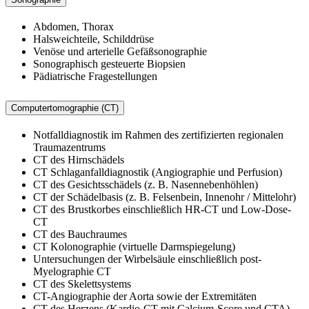
Abdomen, Thorax
Halsweichteile, Schilddrüse
Venöse und arterielle Gefäßsonographie
Sonographisch gesteuerte Biopsien
Pädiatrische Fragestellungen
Computertomographie (CT)
Notfalldiagnostik im Rahmen des zertifizierten regionalen
Traumazentrums
CT des Hirnschädels
CT Schlaganfalldiagnostik (Angiographie und Perfusion)
CT des Gesichtsschädels (z. B. Nasennebenhöhlen)
CT der Schädelbasis (z. B. Felsenbein, Innenohr / Mittelohr)
CT des Brustkorbes einschließlich HR-CT und Low-Dose-
CT
CT des Bauchraumes
CT Kolonographie (virtuelle Darmspiegelung)
Untersuchungen der Wirbelsäule einschließlich post-
Myelographie CT
CT des Skelettsystems
CT-Angiographie der Aorta sowie der Extremitäten
CT des Herzens (Kardio-CT mit Calcium-Score und CTA)