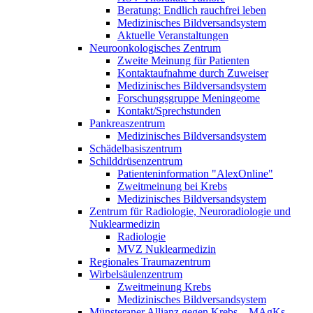
Beratung: Endlich rauchfrei leben
Medizinisches Bildversandsystem
Aktuelle Veranstaltungen
Neuroonkologisches Zentrum
Zweite Meinung für Patienten
Kontaktaufnahme durch Zuweiser
Medizinisches Bildversandsystem
Forschungsgruppe Meningeome
Kontakt/Sprechstunden
Pankreaszentrum
Medizinisches Bildversandsystem
Schädelbasiszentrum
Schilddrüsenzentrum
Patienteninformation "AlexOnline"
Zweitmeinung bei Krebs
Medizinisches Bildversandsystem
Zentrum für Radiologie, Neuroradiologie und
Nuklearmedizin
Radiologie
MVZ Nuklearmedizin
Regionales Traumazentrum
Wirbelsäulenzentrum
Zweitmeinung Krebs
Medizinisches Bildversandsystem
Münsteraner Allianz gegen Krebs – MAgKs