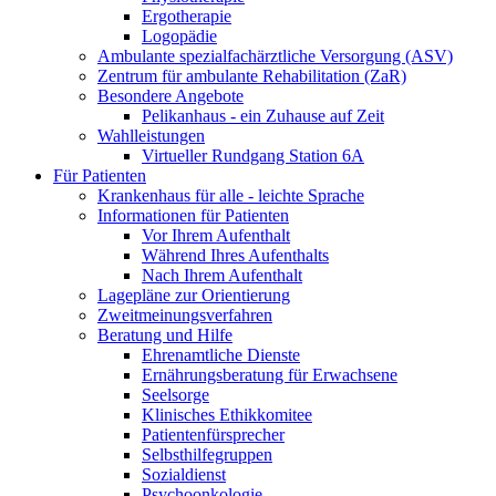
Ergotherapie
Logopädie
Ambulante spezialfachärztliche Versorgung (ASV)
Zentrum für ambulante Rehabilitation (ZaR)
Besondere Angebote
Pelikanhaus - ein Zuhause auf Zeit
Wahlleistungen
Virtueller Rundgang Station 6A
Für Patienten
Krankenhaus für alle - leichte Sprache
Informationen für Patienten
Vor Ihrem Aufenthalt
Während Ihres Aufenthalts
Nach Ihrem Aufenthalt
Lagepläne zur Orientierung
Zweitmeinungsverfahren
Beratung und Hilfe
Ehrenamtliche Dienste
Ernährungsberatung für Erwachsene
Seelsorge
Klinisches Ethikkomitee
Patientenfürsprecher
Selbsthilfegruppen
Sozialdienst
Psychoonkologie