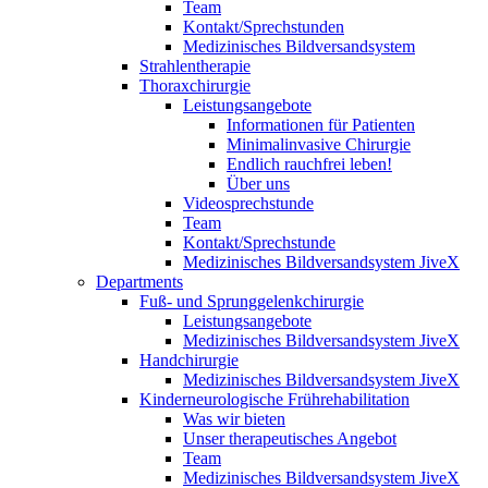
Team
Kontakt/Sprechstunden
Medizinisches Bildversandsystem
Strahlentherapie
Thoraxchirurgie
Leistungsangebote
Informationen für Patienten
Minimalinvasive Chirurgie
Endlich rauchfrei leben!
Über uns
Videosprechstunde
Team
Kontakt/Sprechstunde
Medizinisches Bildversandsystem JiveX
Departments
Fuß- und Sprunggelenkchirurgie
Leistungsangebote
Medizinisches Bildversandsystem JiveX
Handchirurgie
Medizinisches Bildversandsystem JiveX
Kinderneurologische Frührehabilitation
Was wir bieten
Unser therapeutisches Angebot
Team
Medizinisches Bildversandsystem JiveX