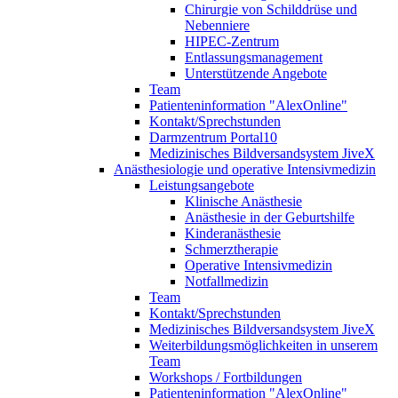
Chirurgie von Schilddrüse und
Nebenniere
HIPEC-Zentrum
Entlassungsmanagement
Unterstützende Angebote
Team
Patienteninformation "AlexOnline"
Kontakt/Sprechstunden
Darmzentrum Portal10
Medizinisches Bildversandsystem JiveX
Anästhesiologie und operative Intensivmedizin
Leistungsangebote
Klinische Anästhesie
Anästhesie in der Geburtshilfe
Kinderanästhesie
Schmerztherapie
Operative Intensivmedizin
Notfallmedizin
Team
Kontakt/Sprechstunden
Medizinisches Bildversandsystem JiveX
Weiterbildungsmöglichkeiten in unserem
Team
Workshops / Fortbildungen
Patienteninformation "AlexOnline"