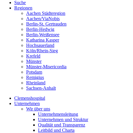
Suche
Regionen
Aachen Städteregion
Aachen/ViaNobis
Berlin-St. Gertrauden
Berlin-Hedwig
Berlin-Weißensee
Katharina Kasper
Hochsauerland
Köln/Rhein-Sieg
Krefeld
Münster
Münster-Misericordia
Potsdam
Remigius
Rheinland
Sachsen-Anhalt
Clemenshospital
Unternehmen
Wir über uns
Unternehmensleitung
Unternehmen und Struktur
Qualität und Transparenz
Leitbild und Charta