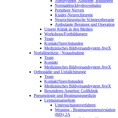
Aneurysmen, Angiome, Blutungen
Normaldruckhydrocephalus
Periphere Nerven
Kinder-Neurochirurgie
Neurochirurgische Schmerztherapie
Ambulante Beratung und Operation
Unsere Klinik in den Medien
Workshops/Fortbildungen
Team
Kontakt/Sprechstunden
Medizinisches Bildversandsystem JiveX
Notfallmedizin / Notaufnahme
Team
Kontakt
Medizinisches Bildversandsystem JiveX
Orthopädie und Unfallchirurgie
Team
Kontakt/Sprechstunden
Medizinisches Bildversandsystem JiveX
Besonderes Angebot: Golfklinik
Pneumologie und Beatmungsmedizin
Leistungsangebote
Untersuchungsverfahren
Weaning - Beatmungsintensivstation
(BIS) 2A