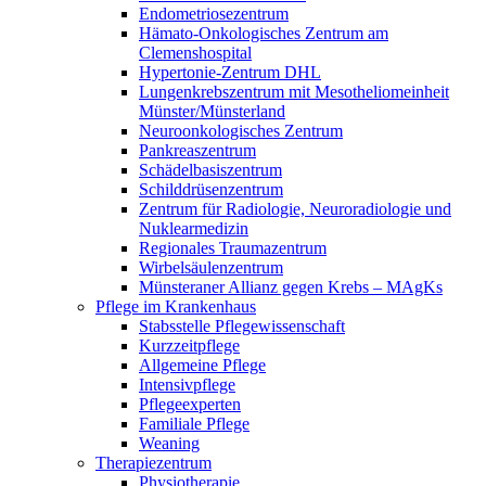
Endometriosezentrum
Hämato-Onkologisches Zentrum am
Clemenshospital
Hypertonie-Zentrum DHL
Lungenkrebszentrum mit Mesotheliomeinheit
Münster/Münsterland
Neuroonkologisches Zentrum
Pankreaszentrum
Schädelbasiszentrum
Schilddrüsenzentrum
Zentrum für Radiologie, Neuroradiologie und
Nuklearmedizin
Regionales Traumazentrum
Wirbelsäulenzentrum
Münsteraner Allianz gegen Krebs – MAgKs
Pflege im Krankenhaus
Stabsstelle Pflegewissenschaft
Kurzzeitpflege
Allgemeine Pflege
Intensivpflege
Pflegeexperten
Familiale Pflege
Weaning
Therapiezentrum
Physiotherapie