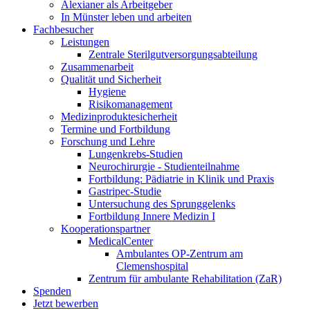
Alexianer als Arbeitgeber
In Münster leben und arbeiten
Fachbesucher
Leistungen
Zentrale Sterilgutversorgungsabteilung
Zusammenarbeit
Qualität und Sicherheit
Hygiene
Risikomanagement
Medizinproduktesicherheit
Termine und Fortbildung
Forschung und Lehre
Lungenkrebs-Studien
Neurochirurgie - Studienteilnahme
Fortbildung: Pädiatrie in Klinik und Praxis
Gastripec-Studie
Untersuchung des Sprunggelenks
Fortbildung Innere Medizin I
Kooperationspartner
MedicalCenter
Ambulantes OP-Zentrum am
Clemenshospital
Zentrum für ambulante Rehabilitation (ZaR)
Spenden
Jetzt bewerben