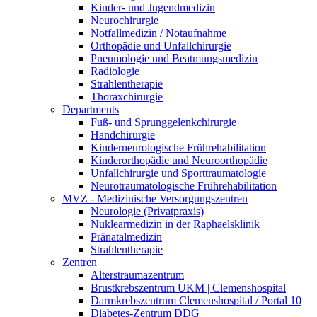
Kinder- und Jugendmedizin
Neurochirurgie
Notfallmedizin / Notaufnahme
Orthopädie und Unfallchirurgie
Pneumologie und Beatmungsmedizin
Radiologie
Strahlentherapie
Thoraxchirurgie
Departments
Fuß- und Sprunggelenkchirurgie
Handchirurgie
Kinderneurologische Frührehabilitation
Kinderorthopädie und Neuroorthopädie
Unfallchirurgie und Sporttraumatologie
Neurotraumatologische Frührehabilitation
MVZ - Medizinische Versorgungszentren
Neurologie (Privatpraxis)
Nuklearmedizin in der Raphaelsklinik
Pränatalmedizin
Strahlentherapie
Zentren
Alterstraumazentrum
Brustkrebszentrum UKM | Clemenshospital
Darmkrebszentrum Clemenshospital / Portal 10
Diabetes-Zentrum DDG