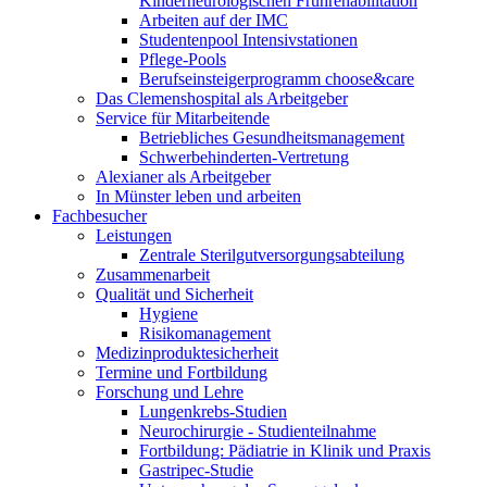
Kinderneurologischen Frührehabilitation
Arbeiten auf der IMC
Studentenpool Intensivstationen
Pflege-Pools
Berufseinsteigerprogramm choose&care
Das Clemenshospital als Arbeitgeber
Service für Mitarbeitende
Betriebliches Gesundheitsmanagement
Schwerbehinderten-Vertretung
Alexianer als Arbeitgeber
In Münster leben und arbeiten
Fachbesucher
Leistungen
Zentrale Sterilgutversorgungsabteilung
Zusammenarbeit
Qualität und Sicherheit
Hygiene
Risikomanagement
Medizinproduktesicherheit
Termine und Fortbildung
Forschung und Lehre
Lungenkrebs-Studien
Neurochirurgie - Studienteilnahme
Fortbildung: Pädiatrie in Klinik und Praxis
Gastripec-Studie