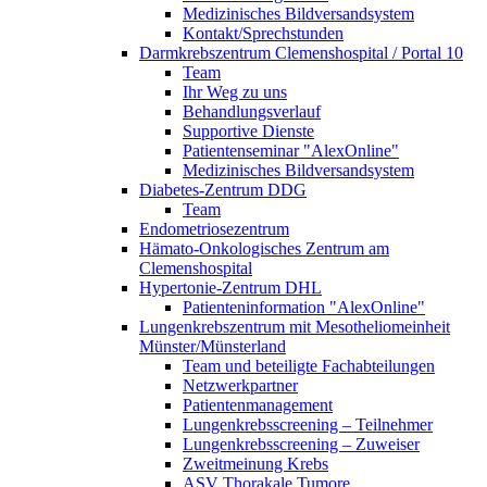
Medizinisches Bildversandsystem
Kontakt/Sprechstunden
Darmkrebszentrum Clemenshospital / Portal 10
Team
Ihr Weg zu uns
Behandlungsverlauf
Supportive Dienste
Patientenseminar "AlexOnline"
Medizinisches Bildversandsystem
Diabetes-Zentrum DDG
Team
Endometriosezentrum
Hämato-Onkologisches Zentrum am
Clemenshospital
Hypertonie-Zentrum DHL
Patienteninformation "AlexOnline"
Lungenkrebszentrum mit Mesotheliomeinheit
Münster/Münsterland
Team und beteiligte Fachabteilungen
Netzwerkpartner
Patientenmanagement
Lungenkrebsscreening – Teilnehmer
Lungenkrebsscreening – Zuweiser
Zweitmeinung Krebs
ASV Thorakale Tumore