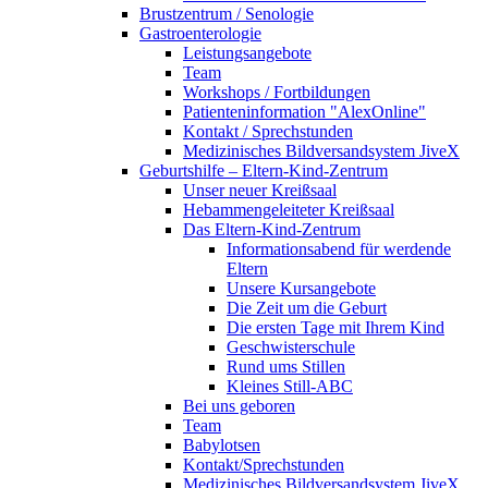
Brustzentrum / Senologie
Gastroenterologie
Leistungsangebote
Team
Workshops / Fortbildungen
Patienteninformation "AlexOnline"
Kontakt / Sprechstunden
Medizinisches Bildversandsystem JiveX
Geburtshilfe – Eltern-Kind-Zentrum
Unser neuer Kreißsaal
Hebammengeleiteter Kreißsaal
Das Eltern-Kind-Zentrum
Informationsabend für werdende
Eltern
Unsere Kursangebote
Die Zeit um die Geburt
Die ersten Tage mit Ihrem Kind
Geschwisterschule
Rund ums Stillen
Kleines Still-ABC
Bei uns geboren
Team
Babylotsen
Kontakt/Sprechstunden
Medizinisches Bildversandsystem JiveX