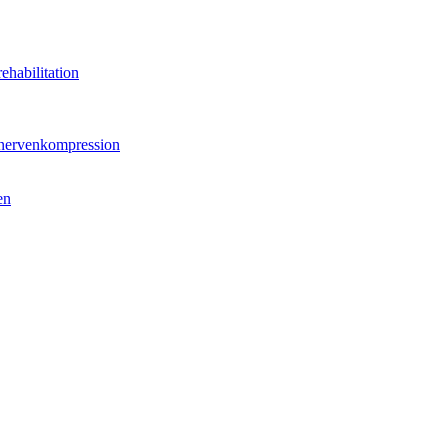
ehabilitation
hnervenkompression
en