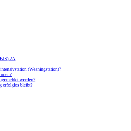
(BIS) 2A
intensivstation (Weaningstation)?
ommen?
angemeldet werden?
 erfolglos bleibt?