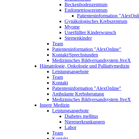
Beckenbodenzentrum
Endometriosezentrum
Patienteninformation "AlexOnl
Gynäkologisches Krebszentrum
Myome
Unerfüllter Kinderwunsch
Sternenkinder
Team
Patienteninformation "AlexOnline"
Kontakt/Sprechstunden
Medizinisches Bildversandsystem JiveX
Hämatologie, Onkologie und Palliativmedizin
Leistungsangebote
Team
Kontakt
Patienteninformation "AlexOnline"
Ambulante Krebsberatung
Medizinisches Bildversandsystem JiveX
Innere Medizin
Leistungsangebote
Diabetes mellitus
Nierenerkrankungen
Labor
Team
Kontakt