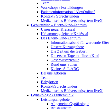
Team
Workshops / Fortbildungen
Patienteninformation "AlexOnline"
Kontakt / Sprechstunden
Medizinisches Bildversandsystem JiveX
Geburtshilfe – Eltern-Kind-Zentrum
Unser neuer Kreißsaal
Hebammengeleiteter Kreißsaal
Das Eltern-Kind-Zentrum
Informationsabend für werdende Elte
Unsere Kursangebote
Die Zeit um die Geburt
Die ersten Tage mit Ihrem Kind
Geschwisterschule
Rund ums Stillen
Kleines Still-ABC
Bei uns geboren
Team
Babylotsen
Kontakt/Sprechstunden
Medizinisches Bildversandsystem JiveX
Gynäkologie / Frauenklinik
Leistungsangebote
Allgemeine Gynäkologie
Brustzentrum