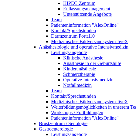
HIPEC-Zentrum
Entlassungsmanagement
Unterstützende Angebote
Team
Patienteninformation "AlexOnline"
Kontakt/Sprechstunden
Darmzentrum Portal10
Medizinisches Bildversandsystem JiveX
Anästhesiologie und operative Intensivmedizin
Leistungsangebote
Klinische Anästhesie
Anästhesie in der Geburtshilfe
Kinderanästhesie
Schmerztherapie
Operative Intensivmedizin
Notfallmedizin
Team
Kontakt/Sprechstunden
Medizinisches Bildversandsystem JiveX
Weiterbildungsmöglichkeiten in unserem T
Workshops / Fortbildungen
Patienteninformation "AlexOnline"
Brustzentrum / Senologie
Gastroenterologie
Leistungsangebote