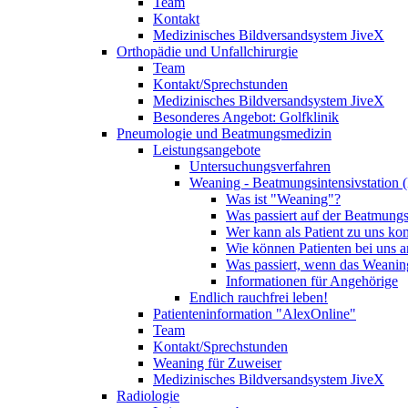
Team
Kontakt
Medizinisches Bildversandsystem JiveX
Orthopädie und Unfallchirurgie
Team
Kontakt/Sprechstunden
Medizinisches Bildversandsystem JiveX
Besonderes Angebot: Golfklinik
Pneumologie und Beatmungsmedizin
Leistungsangebote
Untersuchungsverfahren
Weaning - Beatmungsintensivstation 
Was ist "Weaning"?
Was passiert auf der Beatmungs
Wer kann als Patient zu uns k
Wie können Patienten bei uns 
Was passiert, wenn das Weaning
Informationen für Angehörige
Endlich rauchfrei leben!
Patienteninformation "AlexOnline"
Team
Kontakt/Sprechstunden
Weaning für Zuweiser
Medizinisches Bildversandsystem JiveX
Radiologie