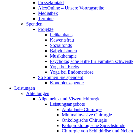
Pressekontakt
AlexOnline – Unsere Vortragsreihe
Mediathek
Termine
Spenden
Projekte
Pelikanhaus
Kawentsfrau
Sozialfonds
Babylotsinnen
Musiktherapie
Psychologische Hilfe für Familien schwerst
Yoga bei Krebs
Yoga bei Endometriose
So können Sie spenden!
Kondolenzspende
Leistungen
Abteilungen
Allgemein- und Viszeralchirurgie
Leistungsangebote
Ambulante Chirurgie
Minimalinvasive Chirurgie
Onkologische Chirurgie
Koloproktologische Sprechstunde
Chirurgie von Schilddrüse und Neben