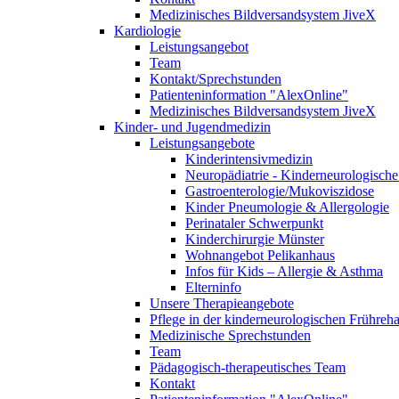
Medizinisches Bildversandsystem JiveX
Kardiologie
Leistungsangebot
Team
Kontakt/Sprechstunden
Patienteninformation "AlexOnline"
Medizinisches Bildversandsystem JiveX
Kinder- und Jugendmedizin
Leistungsangebote
Kinderintensivmedizin
Neuropädiatrie - Kinderneurologische 
Gastroenterologie/Mukoviszidose
Kinder Pneumologie & Allergologie
Perinataler Schwerpunkt
Kinderchirurgie Münster
Wohnangebot Pelikanhaus
Infos für Kids – Allergie & Asthma
Elterninfo
Unsere Therapieangebote
Pflege in der kinderneurologischen Frühreh
Medizinische Sprechstunden
Team
Pädagogisch-therapeutisches Team
Kontakt