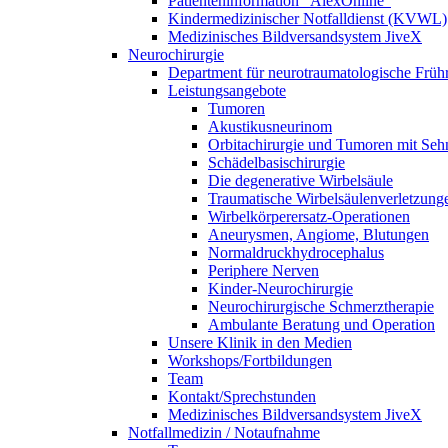
Patienteninformation "AlexOnline"
Kindermedizinischer Notfalldienst (KVWL)
Medizinisches Bildversandsystem JiveX
Neurochirurgie
Department für neurotraumatologische Frühr
Leistungsangebote
Tumoren
Akustikusneurinom
Orbitachirurgie und Tumoren mit Se
Schädelbasischirurgie
Die degenerative Wirbelsäule
Traumatische Wirbelsäulenverletzung
Wirbelkörperersatz-Operationen
Aneurysmen, Angiome, Blutungen
Normaldruckhydrocephalus
Periphere Nerven
Kinder-Neurochirurgie
Neurochirurgische Schmerztherapie
Ambulante Beratung und Operation
Unsere Klinik in den Medien
Workshops/Fortbildungen
Team
Kontakt/Sprechstunden
Medizinisches Bildversandsystem JiveX
Notfallmedizin / Notaufnahme