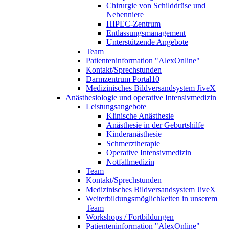
Chirurgie von Schilddrüse und
Nebenniere
HIPEC-Zentrum
Entlassungsmanagement
Unterstützende Angebote
Team
Patienteninformation "AlexOnline"
Kontakt/Sprechstunden
Darmzentrum Portal10
Medizinisches Bildversandsystem JiveX
Anästhesiologie und operative Intensivmedizin
Leistungsangebote
Klinische Anästhesie
Anästhesie in der Geburtshilfe
Kinderanästhesie
Schmerztherapie
Operative Intensivmedizin
Notfallmedizin
Team
Kontakt/Sprechstunden
Medizinisches Bildversandsystem JiveX
Weiterbildungsmöglichkeiten in unserem
Team
Workshops / Fortbildungen
Patienteninformation "AlexOnline"