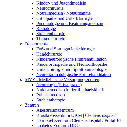
Kinder- und Jugendmedizin
Neurochirurgie
Notfallmedizin / Notaufnahme
Orthopädie und Unfallchirurgie
Pneumologie und Beatmungsmedizin
Radiologie
Strahlentherapie
Thoraxchirurgie
Departments
Fuß- und Sprunggelenkchirurgie
Handchirurgie
Kinderneurologische Frührehabilitation
Kinderorthopädie und Neuroorthopädie
Unfallchirurgie und Sporttraumatologie
Neurotraumatologische Frührehabilitation
MVZ - Medizinische Versorgungszentren
Neurologie (Privatpraxis)
Nuklearmedizin in der Raphaelsklinik
Pränatalmedizin
Strahlentherapie
Zentren
Alterstraumazentrum
Brustkrebszentrum UKM | Clemenshospital
Darmkrebszentrum Clemenshospital / Portal 10
Diabetes-Zentrum DDG