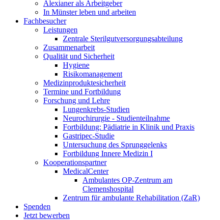
Alexianer als Arbeitgeber
In Münster leben und arbeiten
Fachbesucher
Leistungen
Zentrale Sterilgutversorgungsabteilung
Zusammenarbeit
Qualität und Sicherheit
Hygiene
Risikomanagement
Medizinproduktesicherheit
Termine und Fortbildung
Forschung und Lehre
Lungenkrebs-Studien
Neurochirurgie - Studienteilnahme
Fortbildung: Pädiatrie in Klinik und Praxis
Gastripec-Studie
Untersuchung des Sprunggelenks
Fortbildung Innere Medizin I
Kooperationspartner
MedicalCenter
Ambulantes OP-Zentrum am
Clemenshospital
Zentrum für ambulante Rehabilitation (ZaR)
Spenden
Jetzt bewerben