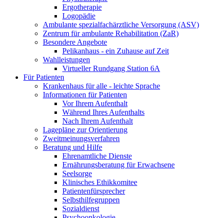
Ergotherapie
Logopädie
Ambulante spezialfachärztliche Versorgung (ASV)
Zentrum für ambulante Rehabilitation (ZaR)
Besondere Angebote
Pelikanhaus - ein Zuhause auf Zeit
Wahlleistungen
Virtueller Rundgang Station 6A
Für Patienten
Krankenhaus für alle - leichte Sprache
Informationen für Patienten
Vor Ihrem Aufenthalt
Während Ihres Aufenthalts
Nach Ihrem Aufenthalt
Lagepläne zur Orientierung
Zweitmeinungsverfahren
Beratung und Hilfe
Ehrenamtliche Dienste
Ernährungsberatung für Erwachsene
Seelsorge
Klinisches Ethikkomitee
Patientenfürsprecher
Selbsthilfegruppen
Sozialdienst
Psychoonkologie