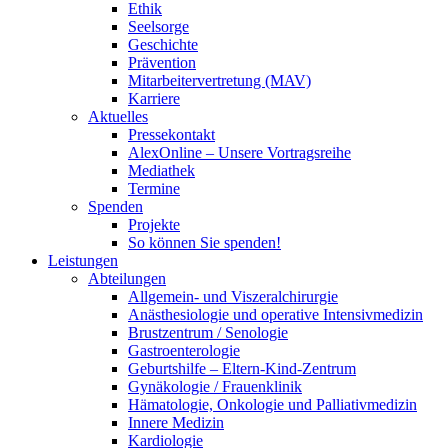
Ethik
Seelsorge
Geschichte
Prävention
Mitarbeitervertretung (MAV)
Karriere
Aktuelles
Pressekontakt
AlexOnline – Unsere Vortragsreihe
Mediathek
Termine
Spenden
Projekte
So können Sie spenden!
Leistungen
Abteilungen
Allgemein- und Viszeralchirurgie
Anästhesiologie und operative Intensivmedizin
Brustzentrum / Senologie
Gastroenterologie
Geburtshilfe – Eltern-Kind-Zentrum
Gynäkologie / Frauenklinik
Hämatologie, Onkologie und Palliativmedizin
Innere Medizin
Kardiologie