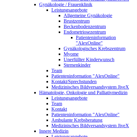
Gynäkologie / Frauenklinik
Leistungsangebote
Allgemeine Gynäkologie
Brustzentrum
Beckenbodenzentrum
Endometriosezentrum
Patienteninformation
"AlexOnline"
Gynäkologisches Krebszentrum
Myome
Unerfüllter Kinderwunsch
Sternenkinder
Team
Patienteninformation "AlexOnline"
Kontakt/Sprechstunden
Medizinisches Bildversandsystem JiveX
Hämatologie, Onkologie und Palliativmedizin
Leistungsangebote
Team
Kontakt
Patienteninformation "AlexOnline"
Ambulante Krebsberatung
Medizinisches Bildversandsystem JiveX
Innere Medizin
Leistungsangebote