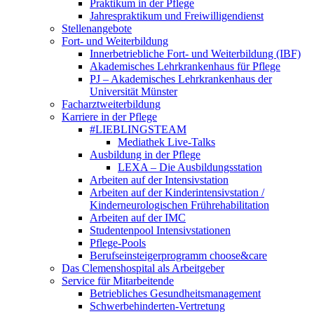
Praktikum in der Pflege
Jahrespraktikum und Freiwilligendienst
Stellenangebote
Fort- und Weiterbildung
Innerbetriebliche Fort- und Weiterbildung (IBF)
Akademisches Lehrkrankenhaus für Pflege
PJ – Akademisches Lehrkrankenhaus der
Universität Münster
Facharztweiterbildung
Karriere in der Pflege
#LIEBLINGSTEAM
Mediathek Live-Talks
Ausbildung in der Pflege
LEXA – Die Ausbildungsstation
Arbeiten auf der Intensivstation
Arbeiten auf der Kinderintensivstation /
Kinderneurologischen Frührehabilitation
Arbeiten auf der IMC
Studentenpool Intensivstationen
Pflege-Pools
Berufseinsteigerprogramm choose&care
Das Clemenshospital als Arbeitgeber
Service für Mitarbeitende
Betriebliches Gesundheitsmanagement
Schwerbehinderten-Vertretung