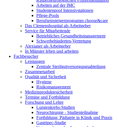
Kinderneurologischen Frührehabilitation
Arbeiten auf der IMC
Studentenpool Intensivstationen
Pflege-Pools
Berufseinsteigerprogramm choose&care
Das Clemenshospital als Arbeitgeber
Service für Mitarbeitende
Betriebliches Gesundheitsmanagement
Schwerbehinderten-Vertretung
Alexianer als Arbeitgeber
In Münster leben und arbeiten
Fachbesucher
Leistungen
Zentrale Sterilgutversorgungsabteilung
Zusammenarbeit
Qualität und Sicherheit
Hygiene
Risikomanagement
Medizinproduktesicherheit
Termine und Fortbildung
Forschung und Lehre
Lungenkrebs-Studien
Neurochirurgie - Studienteilnahme
Fortbildung: Pädiatrie in Klinik und Praxis
Gastripec-Studie