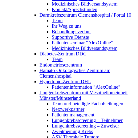
Medizinisches Bildversandsystem
Kontakt/Sprechstunden
Darmkrebszentrum Clemenshospital / Portal 10
Team
Ihr Weg zu uns
Behandlungsverlauf
Supportive Dienste
Patientenseminar "AlexOnline"
Medizinisches Bildversandsystem
Diabetes-Zentrum DDG
Team
Endometriosezentrum
Hämato-Onkologisches Zentrum am
Clemenshospital
Hypertonie-Zentrum DHL
Patienteninformation "AlexOnline"
Lungenkrebszentrum mit Mesotheliomeinheit
Münster/Münsterland
Team und beteiligte Fachabteilungen
Netzwerkpartner
Patientenmanagement
Lungenkrebsscreening – Teilnehmer
Lungenkrebsscreening – Zuweiser
Zweitmeinung Krebs
ASV Thorakale Tumore