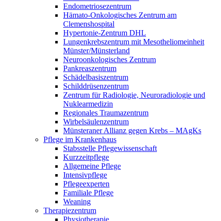
Endometriosezentrum
Hämato-Onkologisches Zentrum am
Clemenshospital
Hypertonie-Zentrum DHL
Lungenkrebszentrum mit Mesotheliomeinheit
Münster/Münsterland
Neuroonkologisches Zentrum
Pankreaszentrum
Schädelbasiszentrum
Schilddrüsenzentrum
Zentrum für Radiologie, Neuroradiologie und
Nuklearmedizin
Regionales Traumazentrum
Wirbelsäulenzentrum
Münsteraner Allianz gegen Krebs – MAgKs
Pflege im Krankenhaus
Stabsstelle Pflegewissenschaft
Kurzzeitpflege
Allgemeine Pflege
Intensivpflege
Pflegeexperten
Familiale Pflege
Weaning
Therapiezentrum
Physiotherapie