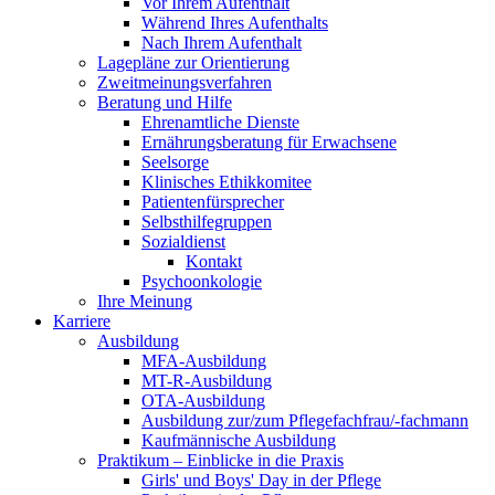
Vor Ihrem Aufenthalt
Während Ihres Aufenthalts
Nach Ihrem Aufenthalt
Lagepläne zur Orientierung
Zweitmeinungsverfahren
Beratung und Hilfe
Ehrenamtliche Dienste
Ernährungsberatung für Erwachsene
Seelsorge
Klinisches Ethikkomitee
Patientenfürsprecher
Selbsthilfegruppen
Sozialdienst
Kontakt
Psychoonkologie
Ihre Meinung
Karriere
Ausbildung
MFA-Ausbildung
MT-R-Ausbildung
OTA-Ausbildung
Ausbildung zur/zum Pflegefachfrau/-fachmann
Kaufmännische Ausbildung
Praktikum – Einblicke in die Praxis
Girls' und Boys' Day in der Pflege