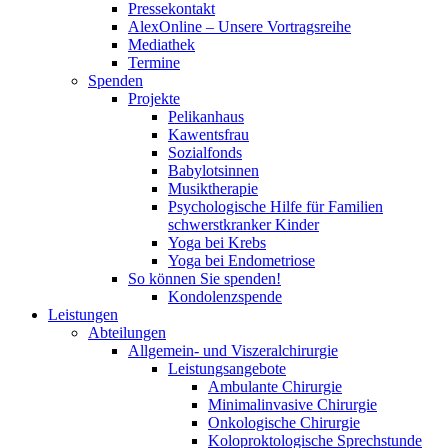
Pressekontakt
AlexOnline – Unsere Vortragsreihe
Mediathek
Termine
Spenden
Projekte
Pelikanhaus
Kawentsfrau
Sozialfonds
Babylotsinnen
Musiktherapie
Psychologische Hilfe für Familien
schwerstkranker Kinder
Yoga bei Krebs
Yoga bei Endometriose
So können Sie spenden!
Kondolenzspende
Leistungen
Abteilungen
Allgemein- und Viszeralchirurgie
Leistungsangebote
Ambulante Chirurgie
Minimalinvasive Chirurgie
Onkologische Chirurgie
Koloproktologische Sprechstunde