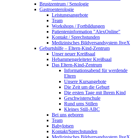
Brustzentrum / Senologie
Gastroenterologie
Leistungsangebote
Team
Workshops / Fortbildungen
Patienteninformation "AlexOnline"
Kontakt / Sprechstunden
Medizinisches Bildversandsystem JiveX
Geburtshilfe – Eltern-Kind-Zentrum
Unser neuer Kreißsaal
Hebammengeleiteter Kreißsaal
Das Eltern-Kind-Zentrum
Informationsabend für werdende
Eltern
Unsere Kursangebote
Die Zeit um die Geburt
Die ersten Tage mit Ihrem Kind
Geschwisterschule
Rund ums Stillen
Kleines Still-ABC
Bei uns geboren
Team
Babylotsen
Kontakt/Sprechstunden
Medizinisches Bildversandsystem JiveX