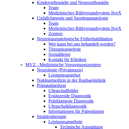
Kinderorthopädie und Neuroorthopädie
Team
Medizinisches Bildversandsystem JiveX
Unfallchirurgie und Sporttraumatologie
Team
Medizinisches Bildversandsystem JiveX
Zentren
Neurotraumatologische Frührehabilitation
Wer kann bei uns behandelt werden?
Therapieangebote
Sozialdienst
Kontakt für Kliniken
MVZ - Medizinische Versorgungszentren
Neurologie (Privatpraxis)
Leistungsangebot
Nuklearmedizin in der Raphaelsklinik
Pränatalmedizin
Ultraschallbilder
Ergänzende Diagnostik
Präeklampsie Diagnostik
Ultraschalldiagnostik
Informationen für Patientinnen
Strahlentherapie
Leistungsangebote
Technische Ausstattung