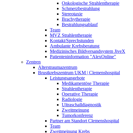
Onkologische Strahlentherapie
Schmerzbestrahlung
Stereotaxie
Brachytherapie
Bestrahlungsablauf
Team
MVZ Strahlentherapie
Kontakt/Sprechstunden
Ambulante Krebsberatung
Medizinisches Bildversandsystem JiveX
Patienteninformation "AlexOnline"
Zentren
Alterstraumazentrum
Brustkrebszentrum UKM | Clemenshospital
Leistungsangebote
Medikamentöse Therapie
Strahlentherapie
Operative Therapie
Radiologie
Ultraschalldiagnostik
Zweitmeinung
Tumorkonferenz
Partner am Standort Clemenshospital
Team
Zweitmeinung Krebs