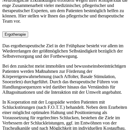
Neurologische Erkrankungen erfordern wegen ihrer Komplexität die
enge Zusammenarbeit vieler medizinischer, pflegerischer und
therapeutischer Experten, um dem Patienten bestmöglich helfen zu
können. Hier stellen wir Ihnen das pflegerische und therapeutische
Team vor.
Ergotherapie
Das ergotherapeutische Ziel in der Frühphase besteht vor allem im
Wiedererlangen der größtmöglichen Selbständigkeit bezüglich der
Selbstversorgung und der Fortbewegung.
Bei den zunächst meist immobilen und bewusstseinsbeeinträchtigen
Patienten werden Maßnahmen zur Förderung der
Körpereigenwahrnehmung (nach Affolter, Basale Stimulation,
Snoezelen) durchgeführt. Durch das therapeutische Führen von
Handlungssequenzen wird darüber hinaus das Verständnis für
Alltagssituationen und die Interaktion mit der Umwelt angebahnt.
In Kooperation mit der Logopädie werden Patienten mit
Schluckstörungen (nach F.O.T.T.) behandelt. Neben dem Erarbeiten
einer möglichst optimalen Haltung und Positionierung als
Voraussetzung für regelrechtes Schlucken, bestehen die Ziele im
Verbessern der Schluckleistungen, ggf. im Entwöhnen von der
Trachealkanüle und nach Möglichkeit im individuellen Kostaufbau.