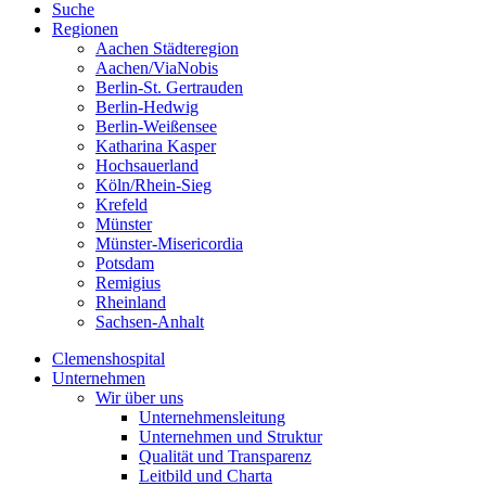
Suche
Regionen
Aachen Städteregion
Aachen/ViaNobis
Berlin-St. Gertrauden
Berlin-Hedwig
Berlin-Weißensee
Katharina Kasper
Hochsauerland
Köln/Rhein-Sieg
Krefeld
Münster
Münster-Misericordia
Potsdam
Remigius
Rheinland
Sachsen-Anhalt
Clemenshospital
Unternehmen
Wir über uns
Unternehmensleitung
Unternehmen und Struktur
Qualität und Transparenz
Leitbild und Charta