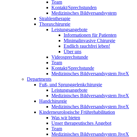
Team
Kontakt/Sprechstunden
Medizinisches Bildversandsystem
Strahlentherapie
Thoraxchirurgie
Leistungsangebote
Informationen für Patienten
Minimalinvasive Chirurgie
Endlich rauchfrei leben!
Über uns
Videosprechstunde
Team
Kontakt/Sprechstunde
Medizinisches Bildversandsystem JiveX
Departments
Fuß- und Sprunggelenkchirurgie
Leistungsangebote
Medizinisches Bildversandsystem JiveX
Handchirurgie
Medizinisches Bildversandsystem JiveX
Kinderneurologische Frührehabilitation
Was wir bieten
Unser therapeutisches Angebot
Team
Medizinisches Bildversandsystem JiveX