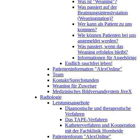
Was ist "Weaning"?
Was passiert auf der
Beatmungsintensivstation
(Weaningstation)?
Wer kann als Patient zu uns
kommen?
Wie können Patienten bei uns
angemeldet werden?
Was passiert, wenn das
Weaning erfolglos bleibt?
Informationen für Angehörige
Endlich rauchfrei leben!
Patienteninformation "AlexOnline"
Team
Kontakt/Sprechstunden
Weaning für Zuweiser
Medizinisches Bildversandsystem JiveX
Radiologie
Leistungsangebote
Diagnostische und therapeutische
Verfahren
Das TAPE-Verfahren
Katheterverfahren und Kooperation
mit der Fachklinik Hornheide
Patientenforum "AlexOnline"