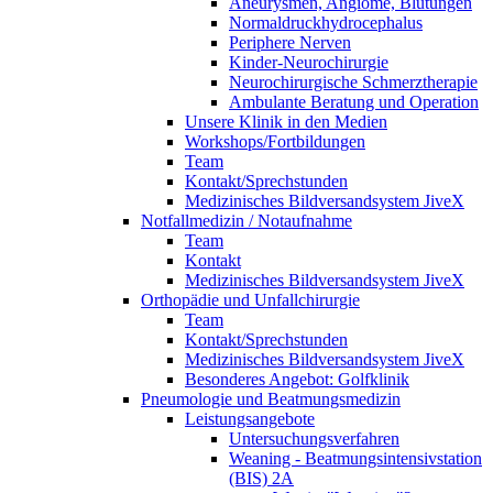
Aneurysmen, Angiome, Blutungen
Normaldruckhydrocephalus
Periphere Nerven
Kinder-Neurochirurgie
Neurochirurgische Schmerztherapie
Ambulante Beratung und Operation
Unsere Klinik in den Medien
Workshops/Fortbildungen
Team
Kontakt/Sprechstunden
Medizinisches Bildversandsystem JiveX
Notfallmedizin / Notaufnahme
Team
Kontakt
Medizinisches Bildversandsystem JiveX
Orthopädie und Unfallchirurgie
Team
Kontakt/Sprechstunden
Medizinisches Bildversandsystem JiveX
Besonderes Angebot: Golfklinik
Pneumologie und Beatmungsmedizin
Leistungsangebote
Untersuchungsverfahren
Weaning - Beatmungsintensivstation
(BIS) 2A