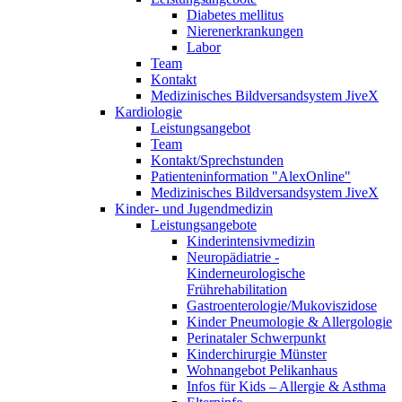
Diabetes mellitus
Nierenerkrankungen
Labor
Team
Kontakt
Medizinisches Bildversandsystem JiveX
Kardiologie
Leistungsangebot
Team
Kontakt/Sprechstunden
Patienteninformation "AlexOnline"
Medizinisches Bildversandsystem JiveX
Kinder- und Jugendmedizin
Leistungsangebote
Kinderintensivmedizin
Neuropädiatrie -
Kinderneurologische
Frührehabilitation
Gastroenterologie/Mukoviszidose
Kinder Pneumologie & Allergologie
Perinataler Schwerpunkt
Kinderchirurgie Münster
Wohnangebot Pelikanhaus
Infos für Kids – Allergie & Asthma