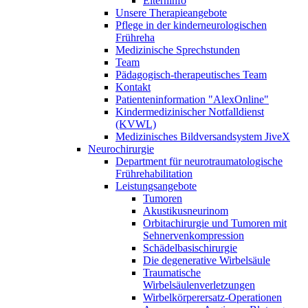
Elterninfo
Unsere Therapieangebote
Pflege in der kinderneurologischen
Frühreha
Medizinische Sprechstunden
Team
Pädagogisch-therapeutisches Team
Kontakt
Patienteninformation "AlexOnline"
Kindermedizinischer Notfalldienst
(KVWL)
Medizinisches Bildversandsystem JiveX
Neurochirurgie
Department für neurotraumatologische
Frührehabilitation
Leistungsangebote
Tumoren
Akustikusneurinom
Orbitachirurgie und Tumoren mit
Sehnervenkompression
Schädelbasischirurgie
Die degenerative Wirbelsäule
Traumatische
Wirbelsäulenverletzungen
Wirbelkörperersatz-Operationen