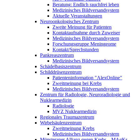
Beratung: Endlich rauchfrei leben
Medizinisches Bildversandsystem
Aktuelle Veranstaltungen
Neuroonkologisches Zentrum
Zweite Meinung für Patienten
Kontaktaufnahme durch Zuweiser
Medizinisches Bildversandsystem
Forschungsgruppe Meningeome
Kontakt/Sprechstunden
Pankreaszentrum
Medizinisches Bildversandsystem
Schädelbasiszentrum
Schilddrüsenzentrum
Patienteninformation "AlexOnline"
Zweitmeinung bei Krebs
Medizinisches Bildversandsystem
Zentrum für Radiologie, Neuroradiologie und
Nuklearmedizin
Radiologie
MVZ Nuklearmedizin
Regionales Traumazentrum
Wirbelsäulenzentrum
Zweitmeinung Krebs
Medizinisches Bildversandsystem
Münsteraner Allianz gegen Krebs – MAgKs