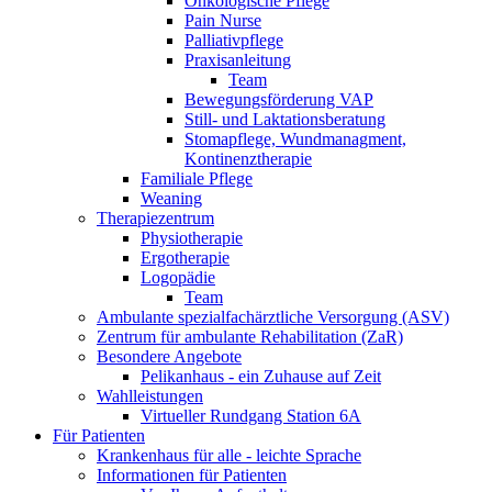
Onkologische Pflege
Pain Nurse
Palliativpflege
Praxisanleitung
Team
Bewegungsförderung VAP
Still- und Laktationsberatung
Stomapflege, Wundmanagment,
Kontinenztherapie
Familiale Pflege
Weaning
Therapiezentrum
Physiotherapie
Ergotherapie
Logopädie
Team
Ambulante spezialfachärztliche Versorgung (ASV)
Zentrum für ambulante Rehabilitation (ZaR)
Besondere Angebote
Pelikanhaus - ein Zuhause auf Zeit
Wahlleistungen
Virtueller Rundgang Station 6A
Für Patienten
Krankenhaus für alle - leichte Sprache
Informationen für Patienten