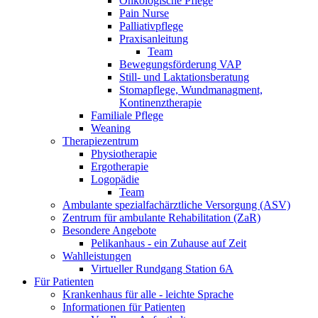
Onkologische Pflege
Pain Nurse
Palliativpflege
Praxisanleitung
Team
Bewegungsförderung VAP
Still- und Laktationsberatung
Stomapflege, Wundmanagment,
Kontinenztherapie
Familiale Pflege
Weaning
Therapiezentrum
Physiotherapie
Ergotherapie
Logopädie
Team
Ambulante spezialfachärztliche Versorgung (ASV)
Zentrum für ambulante Rehabilitation (ZaR)
Besondere Angebote
Pelikanhaus - ein Zuhause auf Zeit
Wahlleistungen
Virtueller Rundgang Station 6A
Für Patienten
Krankenhaus für alle - leichte Sprache
Informationen für Patienten