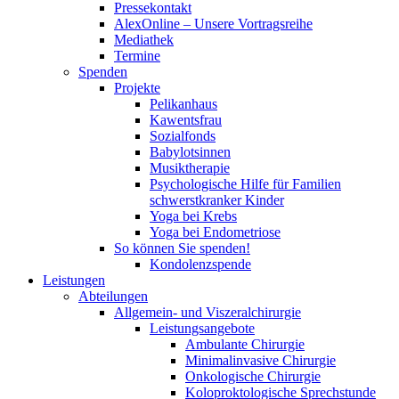
Pressekontakt
AlexOnline – Unsere Vortragsreihe
Mediathek
Termine
Spenden
Projekte
Pelikanhaus
Kawentsfrau
Sozialfonds
Babylotsinnen
Musiktherapie
Psychologische Hilfe für Familien
schwerstkranker Kinder
Yoga bei Krebs
Yoga bei Endometriose
So können Sie spenden!
Kondolenzspende
Leistungen
Abteilungen
Allgemein- und Viszeralchirurgie
Leistungsangebote
Ambulante Chirurgie
Minimalinvasive Chirurgie
Onkologische Chirurgie
Koloproktologische Sprechstunde