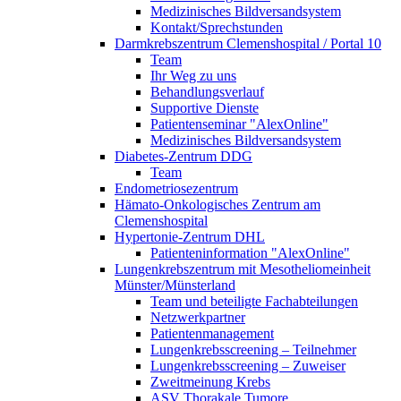
Medizinisches Bildversandsystem
Kontakt/Sprechstunden
Darmkrebszentrum Clemenshospital / Portal 10
Team
Ihr Weg zu uns
Behandlungsverlauf
Supportive Dienste
Patientenseminar "AlexOnline"
Medizinisches Bildversandsystem
Diabetes-Zentrum DDG
Team
Endometriosezentrum
Hämato-Onkologisches Zentrum am
Clemenshospital
Hypertonie-Zentrum DHL
Patienteninformation "AlexOnline"
Lungenkrebszentrum mit Mesotheliomeinheit
Münster/Münsterland
Team und beteiligte Fachabteilungen
Netzwerkpartner
Patientenmanagement
Lungenkrebsscreening – Teilnehmer
Lungenkrebsscreening – Zuweiser
Zweitmeinung Krebs
ASV Thorakale Tumore