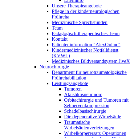
Elterninfo
Unsere Therapieangebote
Pflege in der kinderneurologischen
Frühreha
Medizinische Sprechstunden
Team
Pädagogisch-therapeutisches Team
Kontakt
Patienteninformation "AlexOnline"
Kindermedizinischer Notfalldienst
(KVWL)
Medizinisches Bildversandsystem JiveX
Neurochirurgie
Department für neurotraumatologische
Frührehabilitation
Leistungsangebote
Tumoren
Akustikusneurinom
Orbitachirurgie und Tumoren mit
Sehnervenkompression
Schädelbasischirurgie
Die degenerative Wirbelsäule
Traumatische
Wirbelsäulenverletzungen
Wirbelkörperersatz-Operationen