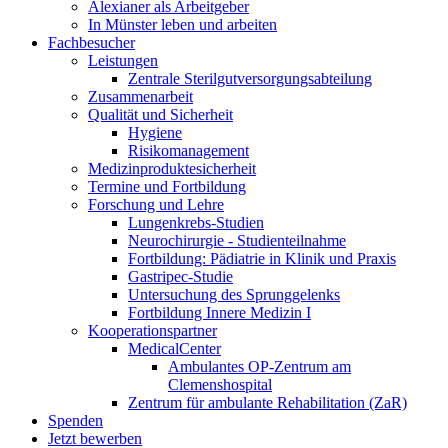
Alexianer als Arbeitgeber
In Münster leben und arbeiten
Fachbesucher
Leistungen
Zentrale Sterilgutversorgungsabteilung
Zusammenarbeit
Qualität und Sicherheit
Hygiene
Risikomanagement
Medizinproduktesicherheit
Termine und Fortbildung
Forschung und Lehre
Lungenkrebs-Studien
Neurochirurgie - Studienteilnahme
Fortbildung: Pädiatrie in Klinik und Praxis
Gastripec-Studie
Untersuchung des Sprunggelenks
Fortbildung Innere Medizin I
Kooperationspartner
MedicalCenter
Ambulantes OP-Zentrum am
Clemenshospital
Zentrum für ambulante Rehabilitation (ZaR)
Spenden
Jetzt bewerben