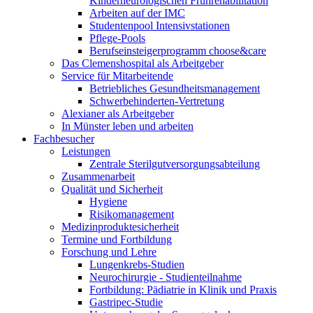
Kinderneurologischen Frührehabilitation
Arbeiten auf der IMC
Studentenpool Intensivstationen
Pflege-Pools
Berufseinsteigerprogramm choose&care
Das Clemenshospital als Arbeitgeber
Service für Mitarbeitende
Betriebliches Gesundheitsmanagement
Schwerbehinderten-Vertretung
Alexianer als Arbeitgeber
In Münster leben und arbeiten
Fachbesucher
Leistungen
Zentrale Sterilgutversorgungsabteilung
Zusammenarbeit
Qualität und Sicherheit
Hygiene
Risikomanagement
Medizinproduktesicherheit
Termine und Fortbildung
Forschung und Lehre
Lungenkrebs-Studien
Neurochirurgie - Studienteilnahme
Fortbildung: Pädiatrie in Klinik und Praxis
Gastripec-Studie