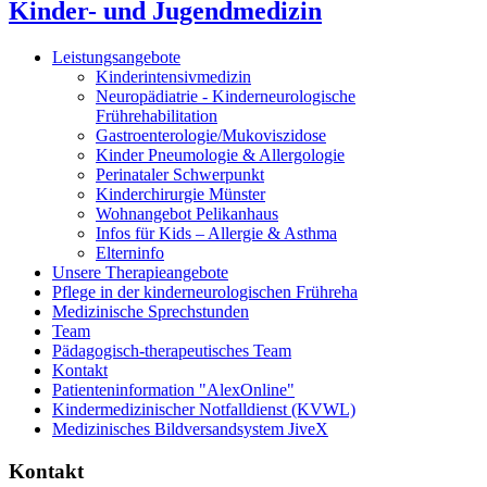
Kinder- und Jugendmedizin
Leistungsangebote
Kinderintensivmedizin
Neuropädiatrie - Kinderneurologische
Frührehabilitation
Gastroenterologie/Mukoviszidose
Kinder Pneumologie & Allergologie
Perinataler Schwerpunkt
Kinderchirurgie Münster
Wohnangebot Pelikanhaus
Infos für Kids – Allergie & Asthma
Elterninfo
Unsere Therapieangebote
Pflege in der kinderneurologischen Frühreha
Medizinische Sprechstunden
Team
Pädagogisch-therapeutisches Team
Kontakt
Patienteninformation "AlexOnline"
Kindermedizinischer Notfalldienst (KVWL)
Medizinisches Bildversandsystem JiveX
Kontakt