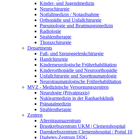
Kinder- und Jugendmedizin
Neurochirurgie
Notfallmedizin / Notaufnahme
Orthopädie und Unfallchirurgie
Pneumologie und Beatmungsmedizin
Radiologie
Strahlentherapie
Thoraxchirurgie
Departments
Fuß- und Sprunggelenkchirurgie
Handchirurgie
Kinderneurologische Frührehabilitation
Kinderorthopädie und Neuroorthopädie
Unfallchirurgie und Sporttraumatologie
Neurotraumatologische Frührehabilitation
MVZ - Medizinische Versorgungszentren
Neurologie (Privatpraxis)
Nuklearmedizin in der Raphaelsklinik
Pränatalmedizin
Strahlentherapie
Zentren
Alterstraumazentrum
Brustkrebszentrum UKM | Clemenshospital
Darmkrebszentrum Clemenshospital / Portal 10
Diabetes-Zentrum DDG