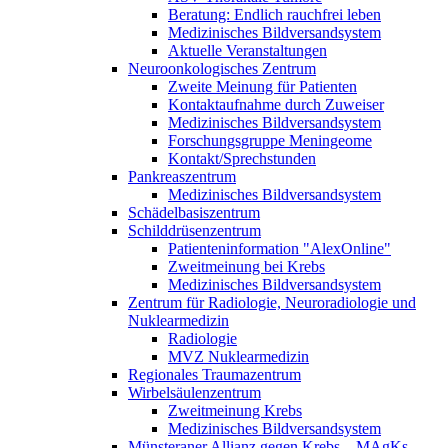
Beratung: Endlich rauchfrei leben
Medizinisches Bildversandsystem
Aktuelle Veranstaltungen
Neuroonkologisches Zentrum
Zweite Meinung für Patienten
Kontaktaufnahme durch Zuweiser
Medizinisches Bildversandsystem
Forschungsgruppe Meningeome
Kontakt/Sprechstunden
Pankreaszentrum
Medizinisches Bildversandsystem
Schädelbasiszentrum
Schilddrüsenzentrum
Patienteninformation "AlexOnline"
Zweitmeinung bei Krebs
Medizinisches Bildversandsystem
Zentrum für Radiologie, Neuroradiologie und
Nuklearmedizin
Radiologie
MVZ Nuklearmedizin
Regionales Traumazentrum
Wirbelsäulenzentrum
Zweitmeinung Krebs
Medizinisches Bildversandsystem
Münsteraner Allianz gegen Krebs – MAgKs