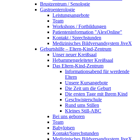
Brustzentrum / Senologie
Gastroenterologie
Leistungsangebote
Team
Workshops / Fortbildungen
Patienteninformation "AlexOnline"
Kontakt / Sprechstunden
Medizinisches Bildversandsystem JiveX
Geburtshilfe – Eltern-Kind-Zentrum
Unser neuer Kreißsaal
Hebammengeleiteter Kreißsaal
Das Eltern-Kind-Zentrum
Informationsabend für werdende
Eltern
Unsere Kursangebote
Die Zeit um die Geburt
Die ersten Tage mit Ihrem Kind
Geschwisterschule
Rund ums Stillen
Kleines Still-ABC
Bei uns geboren
Team
Babylotsen
Kontakt/Sprechstunden
Medizinisches Bildversandsystem JiveX