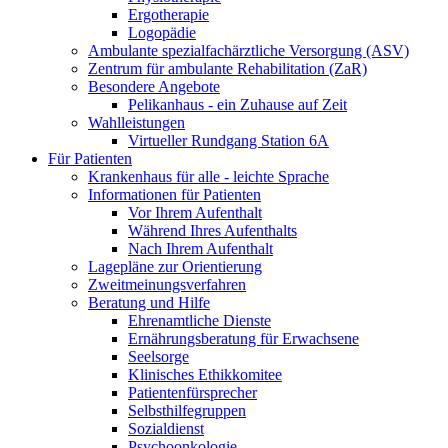
Ergotherapie
Logopädie
Ambulante spezialfachärztliche Versorgung (ASV)
Zentrum für ambulante Rehabilitation (ZaR)
Besondere Angebote
Pelikanhaus - ein Zuhause auf Zeit
Wahlleistungen
Virtueller Rundgang Station 6A
Für Patienten
Krankenhaus für alle - leichte Sprache
Informationen für Patienten
Vor Ihrem Aufenthalt
Während Ihres Aufenthalts
Nach Ihrem Aufenthalt
Lagepläne zur Orientierung
Zweitmeinungsverfahren
Beratung und Hilfe
Ehrenamtliche Dienste
Ernährungsberatung für Erwachsene
Seelsorge
Klinisches Ethikkomitee
Patientenfürsprecher
Selbsthilfegruppen
Sozialdienst
Psychoonkologie