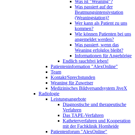
Was ist "Weaning"?
Was passiert auf der
Beatmungsintensivstation
(Weaningstation)?
Wer kann als Patient zu uns
kommen?
Wie können Patienten bei uns
angemeldet werden?
Was passiert, wenn das
Weaning erfolglos bleibt?
Informationen für Angehörige
Endlich rauchfrei leben!
Patienteninformation "AlexOnline"
Team
Kontakt/Sprechstunden
Weaning für Zuweiser
Medizinisches Bildversandsystem JiveX
Radiologie
Leistungsangebote
Diagnostische und therapeutische
Verfahren
Das TAPE-Verfahren
Katheterverfahren und Kooperation
mit der Fachklinik Hornheide
Patientenforum "AlexOnline"