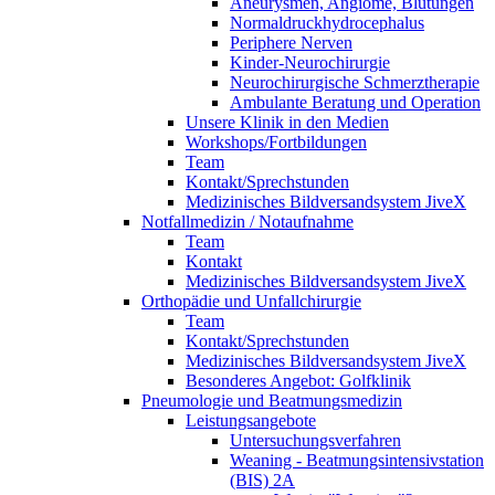
Aneurysmen, Angiome, Blutungen
Normaldruckhydrocephalus
Periphere Nerven
Kinder-Neurochirurgie
Neurochirurgische Schmerztherapie
Ambulante Beratung und Operation
Unsere Klinik in den Medien
Workshops/Fortbildungen
Team
Kontakt/Sprechstunden
Medizinisches Bildversandsystem JiveX
Notfallmedizin / Notaufnahme
Team
Kontakt
Medizinisches Bildversandsystem JiveX
Orthopädie und Unfallchirurgie
Team
Kontakt/Sprechstunden
Medizinisches Bildversandsystem JiveX
Besonderes Angebot: Golfklinik
Pneumologie und Beatmungsmedizin
Leistungsangebote
Untersuchungsverfahren
Weaning - Beatmungsintensivstation
(BIS) 2A