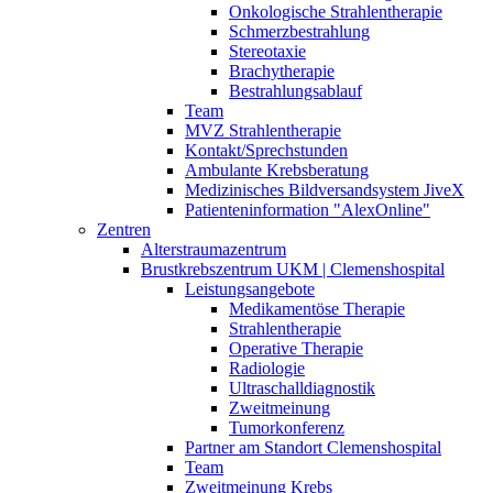
Onkologische Strahlentherapie
Schmerzbestrahlung
Stereotaxie
Brachytherapie
Bestrahlungsablauf
Team
MVZ Strahlentherapie
Kontakt/Sprechstunden
Ambulante Krebsberatung
Medizinisches Bildversandsystem JiveX
Patienteninformation "AlexOnline"
Zentren
Alterstraumazentrum
Brustkrebszentrum UKM | Clemenshospital
Leistungsangebote
Medikamentöse Therapie
Strahlentherapie
Operative Therapie
Radiologie
Ultraschalldiagnostik
Zweitmeinung
Tumorkonferenz
Partner am Standort Clemenshospital
Team
Zweitmeinung Krebs