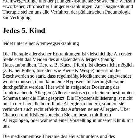
Atemwege/Lunge und der (Lungen-)Blutgefäße sowie eine Vielzahl
erworbener, chronischer Lungenerkrankungen. Zur Diagnostik und
Therapie stehen uns alle Verfahren der pädiatrischen Pneumologie
zur Verfügung
Jedes 5. Kind
leidet unter einer Atemwegserkrankung
Die Therapie allergischer Erkrankungen ist vielschichtig: An erster
Stelle steht das Meiden des auslösenden Allergens (häufig
Hausstaubmilben, Tiere z. B. Katze, Pferd). Ist dieses nicht möglich
(z. B. bei Pollen, Insekten wie Biene & Wespe) oder sind die
Beschwerden so stark, dass regelmäßig Medikamente angewendet
werden müssen, dann kann eine Hyposensibilisierungstherapie
durchgeführt werden. Hier wird in steigender Dosierung das
krankmachende Allergen (Allergieauslöser) nach einem bestimmten
Schema unter die Haut gespritzt. Die Hyposensibilisierung ist nicht
nur in der Lage die betreffende Allergie zu lindern, sondern sie
verhindert auch recht effektiv das Auftreten neuer Allergien. Über
Chancen und Risiken sprechen Sie am besten mit Ihrem
Allergologen, oder während einer Vorstellung in unserer Klinik mit
uns.
Die medikamentöse Therapie des Heuschnupfens und des