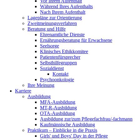
Vor Ihrem Aufenthalt
Während Ihres Aufenthalts
Nach Ihrem Aufenthalt
Lagepläne zur Orientierung
Zweitmeinungsverfahren
Beratung und Hilfe
Ehrenamtliche Dienste
Ernährungsberatung für Erwachsene
Seelsorge
Klinisches Ethikkomitee
Patientenfürsprecher
Selbsthilfegruppen
Sozialdienst
Kontakt
Psychoonkologie
Ihre Meinung
Karriere
Ausbildung
MFA-Ausbildung
MT-R-Ausbildung
OTA-Ausbildung
Ausbildung zur/zum Pflegefachfrau/-fachmann
Kaufmännische Ausbildung
Praktikum – Einblicke in die Praxis
Girls' und Boys' Day in der Pflege