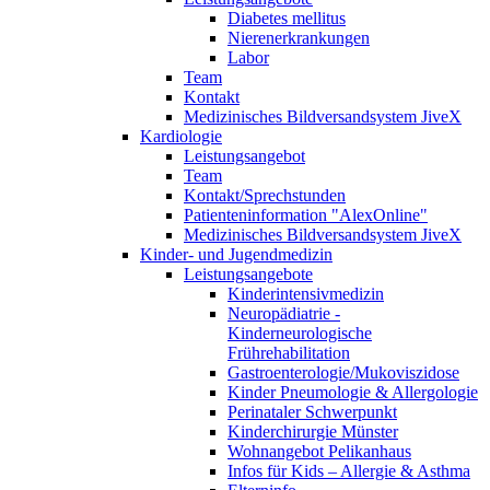
Diabetes mellitus
Nierenerkrankungen
Labor
Team
Kontakt
Medizinisches Bildversandsystem JiveX
Kardiologie
Leistungsangebot
Team
Kontakt/Sprechstunden
Patienteninformation "AlexOnline"
Medizinisches Bildversandsystem JiveX
Kinder- und Jugendmedizin
Leistungsangebote
Kinderintensivmedizin
Neuropädiatrie -
Kinderneurologische
Frührehabilitation
Gastroenterologie/Mukoviszidose
Kinder Pneumologie & Allergologie
Perinataler Schwerpunkt
Kinderchirurgie Münster
Wohnangebot Pelikanhaus
Infos für Kids – Allergie & Asthma