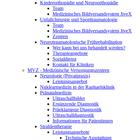
Kinderorthopädie und Neuroorthopädie
Team
Medizinisches Bildversandsystem JiveX
Unfallchirurgie und Sporttraumatologie
Team
Medizinisches Bildversandsystem JiveX
Zentren
Neurotraumatologische Frührehabilitation
Wer kann bei uns behandelt werden?
Therapieangebote
Sozialdienst
Kontakt für Kliniken
MVZ - Medizinische Versorgungszentren
Neurologie (Privatpraxis)
Leistungsangebot
Nuklearmedizin in der Raphaelsklinik
Pränatalmedizin
Ultraschallbilder
Ergänzende Diagnostik
Präeklampsie Diagnostik
Ultraschalldiagnostik
Informationen für Patientinnen
Strahlentherapie
Leistungsangebote
Technische Ausstattung