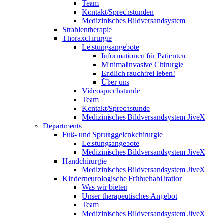
Team
Kontakt/Sprechstunden
Medizinisches Bildversandsystem
Strahlentherapie
Thoraxchirurgie
Leistungsangebote
Informationen für Patienten
Minimalinvasive Chirurgie
Endlich rauchfrei leben!
Über uns
Videosprechstunde
Team
Kontakt/Sprechstunde
Medizinisches Bildversandsystem JiveX
Departments
Fuß- und Sprunggelenkchirurgie
Leistungsangebote
Medizinisches Bildversandsystem JiveX
Handchirurgie
Medizinisches Bildversandsystem JiveX
Kinderneurologische Frührehabilitation
Was wir bieten
Unser therapeutisches Angebot
Team
Medizinisches Bildversandsystem JiveX