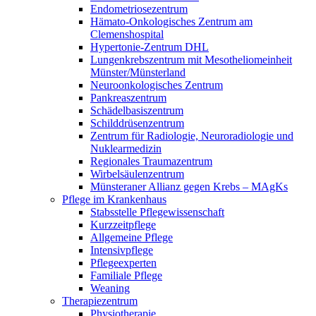
Endometriosezentrum
Hämato-Onkologisches Zentrum am
Clemenshospital
Hypertonie-Zentrum DHL
Lungenkrebszentrum mit Mesotheliomeinheit
Münster/Münsterland
Neuroonkologisches Zentrum
Pankreaszentrum
Schädelbasiszentrum
Schilddrüsenzentrum
Zentrum für Radiologie, Neuroradiologie und
Nuklearmedizin
Regionales Traumazentrum
Wirbelsäulenzentrum
Münsteraner Allianz gegen Krebs – MAgKs
Pflege im Krankenhaus
Stabsstelle Pflegewissenschaft
Kurzzeitpflege
Allgemeine Pflege
Intensivpflege
Pflegeexperten
Familiale Pflege
Weaning
Therapiezentrum
Physiotherapie