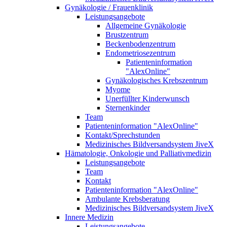
Gynäkologie / Frauenklinik
Leistungsangebote
Allgemeine Gynäkologie
Brustzentrum
Beckenbodenzentrum
Endometriosezentrum
Patienteninformation
"AlexOnline"
Gynäkologisches Krebszentrum
Myome
Unerfüllter Kinderwunsch
Sternenkinder
Team
Patienteninformation "AlexOnline"
Kontakt/Sprechstunden
Medizinisches Bildversandsystem JiveX
Hämatologie, Onkologie und Palliativmedizin
Leistungsangebote
Team
Kontakt
Patienteninformation "AlexOnline"
Ambulante Krebsberatung
Medizinisches Bildversandsystem JiveX
Innere Medizin
Leistungsangebote