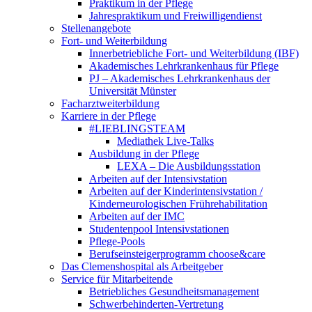
Praktikum in der Pflege
Jahrespraktikum und Freiwilligendienst
Stellenangebote
Fort- und Weiterbildung
Innerbetriebliche Fort- und Weiterbildung (IBF)
Akademisches Lehrkrankenhaus für Pflege
PJ – Akademisches Lehrkrankenhaus der
Universität Münster
Facharztweiterbildung
Karriere in der Pflege
#LIEBLINGSTEAM
Mediathek Live-Talks
Ausbildung in der Pflege
LEXA – Die Ausbildungsstation
Arbeiten auf der Intensivstation
Arbeiten auf der Kinderintensivstation /
Kinderneurologischen Frührehabilitation
Arbeiten auf der IMC
Studentenpool Intensivstationen
Pflege-Pools
Berufseinsteigerprogramm choose&care
Das Clemenshospital als Arbeitgeber
Service für Mitarbeitende
Betriebliches Gesundheitsmanagement
Schwerbehinderten-Vertretung