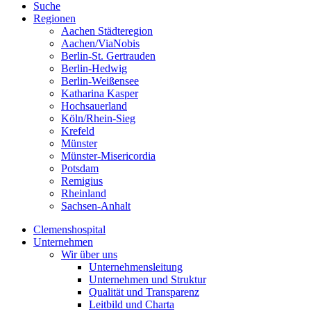
Suche
Regionen
Aachen Städteregion
Aachen/ViaNobis
Berlin-St. Gertrauden
Berlin-Hedwig
Berlin-Weißensee
Katharina Kasper
Hochsauerland
Köln/Rhein-Sieg
Krefeld
Münster
Münster-Misericordia
Potsdam
Remigius
Rheinland
Sachsen-Anhalt
Clemenshospital
Unternehmen
Wir über uns
Unternehmensleitung
Unternehmen und Struktur
Qualität und Transparenz
Leitbild und Charta