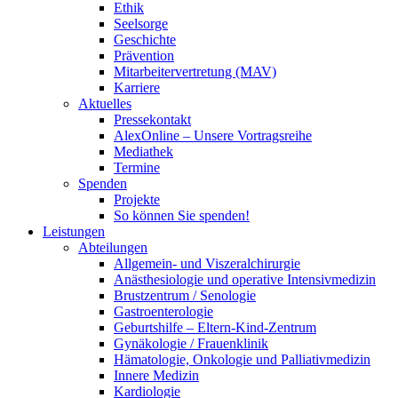
Ethik
Seelsorge
Geschichte
Prävention
Mitarbeitervertretung (MAV)
Karriere
Aktuelles
Pressekontakt
AlexOnline – Unsere Vortragsreihe
Mediathek
Termine
Spenden
Projekte
So können Sie spenden!
Leistungen
Abteilungen
Allgemein- und Viszeralchirurgie
Anästhesiologie und operative Intensivmedizin
Brustzentrum / Senologie
Gastroenterologie
Geburtshilfe – Eltern-Kind-Zentrum
Gynäkologie / Frauenklinik
Hämatologie, Onkologie und Palliativmedizin
Innere Medizin
Kardiologie