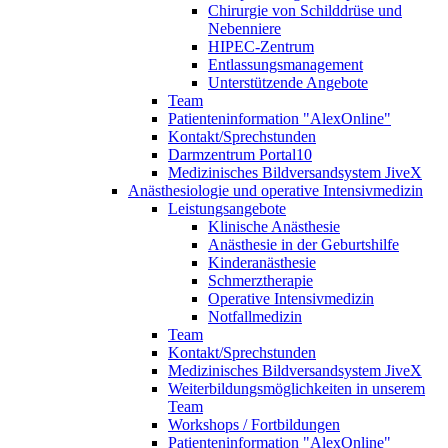
Chirurgie von Schilddrüse und
Nebenniere
HIPEC-Zentrum
Entlassungsmanagement
Unterstützende Angebote
Team
Patienteninformation "AlexOnline"
Kontakt/Sprechstunden
Darmzentrum Portal10
Medizinisches Bildversandsystem JiveX
Anästhesiologie und operative Intensivmedizin
Leistungsangebote
Klinische Anästhesie
Anästhesie in der Geburtshilfe
Kinderanästhesie
Schmerztherapie
Operative Intensivmedizin
Notfallmedizin
Team
Kontakt/Sprechstunden
Medizinisches Bildversandsystem JiveX
Weiterbildungsmöglichkeiten in unserem
Team
Workshops / Fortbildungen
Patienteninformation "AlexOnline"