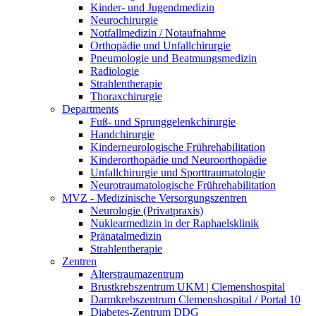
Kinder- und Jugendmedizin
Neurochirurgie
Notfallmedizin / Notaufnahme
Orthopädie und Unfallchirurgie
Pneumologie und Beatmungsmedizin
Radiologie
Strahlentherapie
Thoraxchirurgie
Departments
Fuß- und Sprunggelenkchirurgie
Handchirurgie
Kinderneurologische Frührehabilitation
Kinderorthopädie und Neuroorthopädie
Unfallchirurgie und Sporttraumatologie
Neurotraumatologische Frührehabilitation
MVZ - Medizinische Versorgungszentren
Neurologie (Privatpraxis)
Nuklearmedizin in der Raphaelsklinik
Pränatalmedizin
Strahlentherapie
Zentren
Alterstraumazentrum
Brustkrebszentrum UKM | Clemenshospital
Darmkrebszentrum Clemenshospital / Portal 10
Diabetes-Zentrum DDG