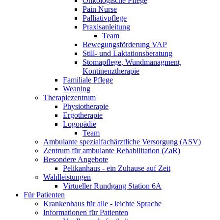
Onkologische Pflege
Pain Nurse
Palliativpflege
Praxisanleitung
Team
Bewegungsförderung VAP
Still- und Laktationsberatung
Stomapflege, Wundmanagment,
Kontinenztherapie
Familiale Pflege
Weaning
Therapiezentrum
Physiotherapie
Ergotherapie
Logopädie
Team
Ambulante spezialfachärztliche Versorgung (ASV)
Zentrum für ambulante Rehabilitation (ZaR)
Besondere Angebote
Pelikanhaus - ein Zuhause auf Zeit
Wahlleistungen
Virtueller Rundgang Station 6A
Für Patienten
Krankenhaus für alle - leichte Sprache
Informationen für Patienten