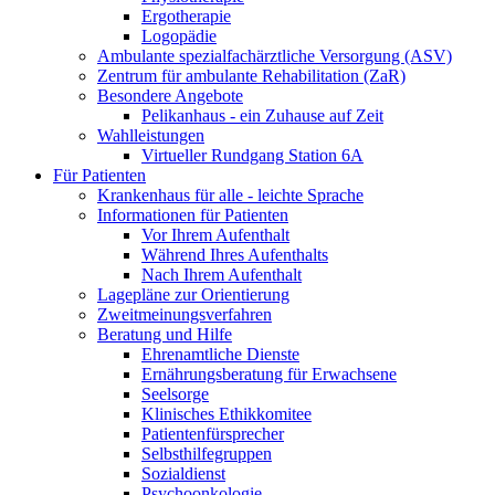
Ergotherapie
Logopädie
Ambulante spezialfachärztliche Versorgung (ASV)
Zentrum für ambulante Rehabilitation (ZaR)
Besondere Angebote
Pelikanhaus - ein Zuhause auf Zeit
Wahlleistungen
Virtueller Rundgang Station 6A
Für Patienten
Krankenhaus für alle - leichte Sprache
Informationen für Patienten
Vor Ihrem Aufenthalt
Während Ihres Aufenthalts
Nach Ihrem Aufenthalt
Lagepläne zur Orientierung
Zweitmeinungsverfahren
Beratung und Hilfe
Ehrenamtliche Dienste
Ernährungsberatung für Erwachsene
Seelsorge
Klinisches Ethikkomitee
Patientenfürsprecher
Selbsthilfegruppen
Sozialdienst
Psychoonkologie