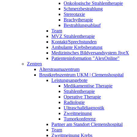
Onkologische Strahlentherapie
Schmerzbestrahlung
Stereotaxie
Brachytherapie
Bestrahlungsablauf
Team
MVZ Strahlentherapie
Kontakt/Sprechstunden
Ambulante Krebsberatung
Medizinisches Bildversandsystem JiveX
Patienteninformation "AlexOnline"
Zentren
Alterstraumazentrum
Brustkrebszentrum UKM | Clemenshospital
Leistungsangebote
Medikamentöse Therapie
Strahlentherapie
Operative Therapie
Radiologie
Ultraschalldiagnostik
Zweitmeinung
Tumorkonferenz
Partner am Standort Clemenshospital
Team
Zweitmeinung Krebs