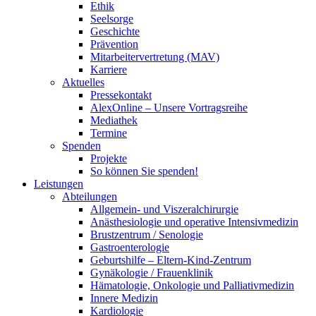
Ethik
Seelsorge
Geschichte
Prävention
Mitarbeitervertretung (MAV)
Karriere
Aktuelles
Pressekontakt
AlexOnline – Unsere Vortragsreihe
Mediathek
Termine
Spenden
Projekte
So können Sie spenden!
Leistungen
Abteilungen
Allgemein- und Viszeralchirurgie
Anästhesiologie und operative Intensivmedizin
Brustzentrum / Senologie
Gastroenterologie
Geburtshilfe – Eltern-Kind-Zentrum
Gynäkologie / Frauenklinik
Hämatologie, Onkologie und Palliativmedizin
Innere Medizin
Kardiologie