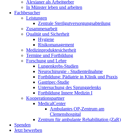
Alexianer als Arbeitgeber
In Münster leben und arbeiten
Fachbesucher
Leistungen
Zentrale Sterilgutversorgungsabteilung
Zusammenarbeit
Qualität und Sicherheit
Hygiene
Risikomanagement
Medizinproduktesicherheit
Termine und Fortbildung
Forschung und Lehre
Lungenkrebs-Studien
Neurochirurgie - Studienteilnahme
Fortbildung: Pädiatrie in Klinik und Praxis
Gastripec-Studie
Untersuchung des Sprunggelenks
Fortbildung Innere Medizin I
Kooperationspartner
MedicalCenter
Ambulantes OP-Zentrum am
Clemenshospital
Zentrum für ambulante Rehabilitation (ZaR)
Spenden
Jetzt bewerben