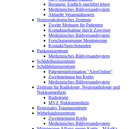
Beratung: Endlich rauchfrei leben
Medizinisches Bildversandsystem
Aktuelle Veranstaltungen
Neuroonkologisches Zentrum
Zweite Meinung für Patienten
Kontaktaufnahme durch Zuweiser
Medizinisches Bildversandsystem
Forschungsgruppe Meningeome
Kontakt/Sprechstunden
Pankreaszentrum
Medizinisches Bildversandsystem
Schädelbasiszentrum
Schilddrüsenzentrum
Patienteninformation "AlexOnline"
Zweitmeinung bei Krebs
Medizinisches Bildversandsystem
Zentrum für Radiologie, Neuroradiologie und
Nuklearmedizin
Radiologie
MVZ Nuklearmedizin
Regionales Traumazentrum
Wirbelsäulenzentrum
Zweitmeinung Krebs
Medizinisches Bildversandsystem
Münsteraner Allianz gegen Krebs – MAgKs