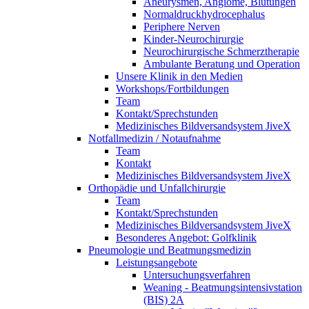
Aneurysmen, Angiome, Blutungen
Normaldruckhydrocephalus
Periphere Nerven
Kinder-Neurochirurgie
Neurochirurgische Schmerztherapie
Ambulante Beratung und Operation
Unsere Klinik in den Medien
Workshops/Fortbildungen
Team
Kontakt/Sprechstunden
Medizinisches Bildversandsystem JiveX
Notfallmedizin / Notaufnahme
Team
Kontakt
Medizinisches Bildversandsystem JiveX
Orthopädie und Unfallchirurgie
Team
Kontakt/Sprechstunden
Medizinisches Bildversandsystem JiveX
Besonderes Angebot: Golfklinik
Pneumologie und Beatmungsmedizin
Leistungsangebote
Untersuchungsverfahren
Weaning - Beatmungsintensivstation
(BIS) 2A