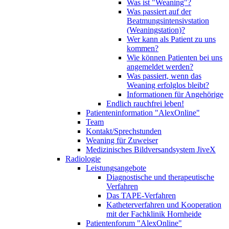
Was ist "Weaning"?
Was passiert auf der
Beatmungsintensivstation
(Weaningstation)?
Wer kann als Patient zu uns
kommen?
Wie können Patienten bei uns
angemeldet werden?
Was passiert, wenn das
Weaning erfolglos bleibt?
Informationen für Angehörige
Endlich rauchfrei leben!
Patienteninformation "AlexOnline"
Team
Kontakt/Sprechstunden
Weaning für Zuweiser
Medizinisches Bildversandsystem JiveX
Radiologie
Leistungsangebote
Diagnostische und therapeutische
Verfahren
Das TAPE-Verfahren
Katheterverfahren und Kooperation
mit der Fachklinik Hornheide
Patientenforum "AlexOnline"