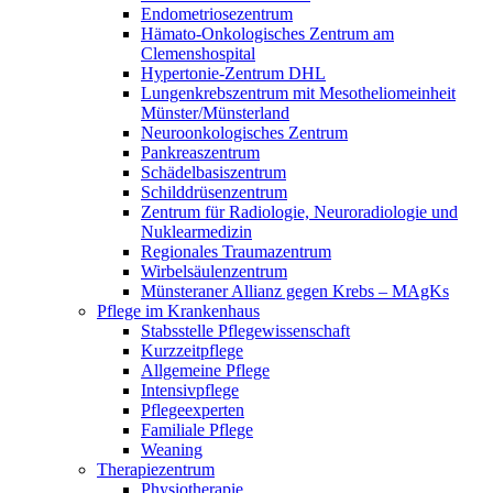
Endometriosezentrum
Hämato-Onkologisches Zentrum am
Clemenshospital
Hypertonie-Zentrum DHL
Lungenkrebszentrum mit Mesotheliomeinheit
Münster/Münsterland
Neuroonkologisches Zentrum
Pankreaszentrum
Schädelbasiszentrum
Schilddrüsenzentrum
Zentrum für Radiologie, Neuroradiologie und
Nuklearmedizin
Regionales Traumazentrum
Wirbelsäulenzentrum
Münsteraner Allianz gegen Krebs – MAgKs
Pflege im Krankenhaus
Stabsstelle Pflegewissenschaft
Kurzzeitpflege
Allgemeine Pflege
Intensivpflege
Pflegeexperten
Familiale Pflege
Weaning
Therapiezentrum
Physiotherapie