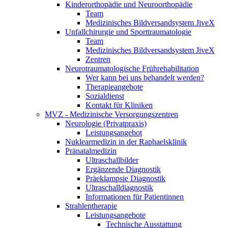
Kinderorthopädie und Neuroorthopädie
Team
Medizinisches Bildversandsystem JiveX
Unfallchirurgie und Sporttraumatologie
Team
Medizinisches Bildversandsystem JiveX
Zentren
Neurotraumatologische Frührehabilitation
Wer kann bei uns behandelt werden?
Therapieangebote
Sozialdienst
Kontakt für Kliniken
MVZ - Medizinische Versorgungszentren
Neurologie (Privatpraxis)
Leistungsangebot
Nuklearmedizin in der Raphaelsklinik
Pränatalmedizin
Ultraschallbilder
Ergänzende Diagnostik
Präeklampsie Diagnostik
Ultraschalldiagnostik
Informationen für Patientinnen
Strahlentherapie
Leistungsangebote
Technische Ausstattung