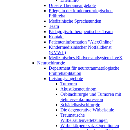
Elterninfo
Unsere Therapieangebote
Pflege in der kinderneurologischen
Frühreha
Medizinische Sprechstunden
Team
Pädagogisch-therapeutisches Team
Kontakt
Patienteninformation "AlexOnline"
Kindermedizinischer Notfalldienst
(KVWL)
Medizinisches Bildversandsystem JiveX
Neurochirurgie
Department für neurotraumatologische
Frührehabilitation
Leistungsangebote
Tumoren
Akustikusneurinom
Orbitachirurgie und Tumoren mit
Sehnervenkompression
Schädelbasischirurgie
Die degenerative Wirbelsäule
Traumatische
Wirbelsäulenverletzungen
Wirbelkörperersatz-Operationen