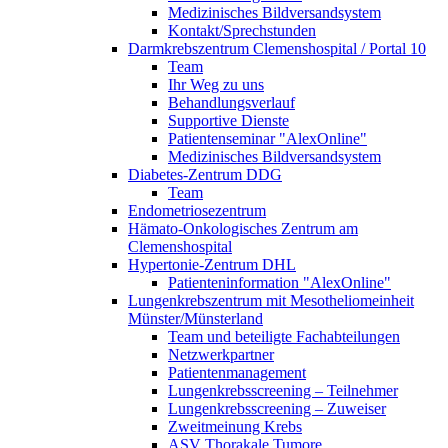
Medizinisches Bildversandsystem
Kontakt/Sprechstunden
Darmkrebszentrum Clemenshospital / Portal 10
Team
Ihr Weg zu uns
Behandlungsverlauf
Supportive Dienste
Patientenseminar "AlexOnline"
Medizinisches Bildversandsystem
Diabetes-Zentrum DDG
Team
Endometriosezentrum
Hämato-Onkologisches Zentrum am
Clemenshospital
Hypertonie-Zentrum DHL
Patienteninformation "AlexOnline"
Lungenkrebszentrum mit Mesotheliomeinheit
Münster/Münsterland
Team und beteiligte Fachabteilungen
Netzwerkpartner
Patientenmanagement
Lungenkrebsscreening – Teilnehmer
Lungenkrebsscreening – Zuweiser
Zweitmeinung Krebs
ASV Thorakale Tumore