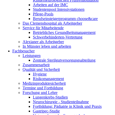
Kinderneurologischen Frührehabilitation
Arbeiten auf der IMC
Studentenpool Intensivstationen
Pflege-Pools
Berufseinsteigerprogramm choose&care
Das Clemenshospital als Arbeitgeber
Service für Mitarbeitende
Betriebliches Gesundheitsmanagement
Schwerbehinderten-Vertretung
Alexianer als Arbeitgeber
In Münster leben und arbeiten
Fachbesucher
Leistungen
Zentrale Sterilgutversorgungsabteilung
Zusammenarbeit
Qualität und Sicherheit
Hygiene
Risikomanagement
Medizinproduktesicherheit
Termine und Fortbildung
Forschung und Lehre
Lungenkrebs-Studien
Neurochirurgie - Studienteilnahme
Fortbildung: Pädiatrie in Klinik und Praxis
Gastripec-Studie