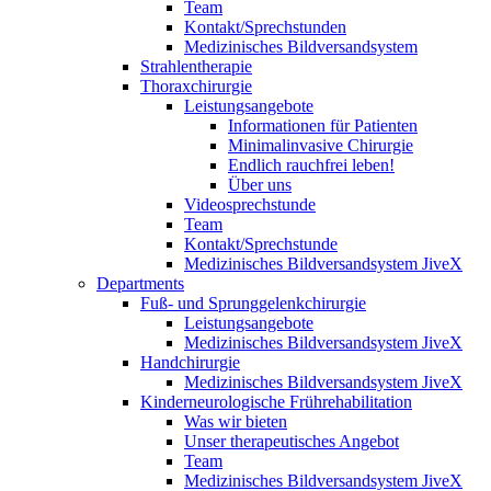
Team
Kontakt/Sprechstunden
Medizinisches Bildversandsystem
Strahlentherapie
Thoraxchirurgie
Leistungsangebote
Informationen für Patienten
Minimalinvasive Chirurgie
Endlich rauchfrei leben!
Über uns
Videosprechstunde
Team
Kontakt/Sprechstunde
Medizinisches Bildversandsystem JiveX
Departments
Fuß- und Sprunggelenkchirurgie
Leistungsangebote
Medizinisches Bildversandsystem JiveX
Handchirurgie
Medizinisches Bildversandsystem JiveX
Kinderneurologische Frührehabilitation
Was wir bieten
Unser therapeutisches Angebot
Team
Medizinisches Bildversandsystem JiveX