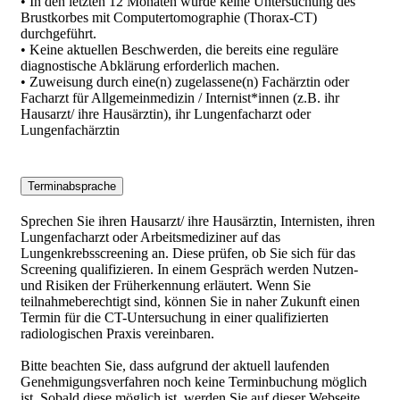
• In den letzten 12 Monaten wurde keine Untersuchung des
Brustkorbes mit Computertomographie (Thorax-CT)
durchgeführt.
• Keine aktuellen Beschwerden, die bereits eine reguläre
diagnostische Abklärung erforderlich machen.
• Zuweisung durch eine(n) zugelassene(n) Fachärztin oder
Facharzt für Allgemeinmedizin / Internist*innen (z.B. ihr
Hausarzt/ ihre Hausärztin), ihr Lungenfacharzt oder
Lungenfachärztin
Terminabsprache
Sprechen Sie ihren Hausarzt/ ihre Hausärztin, Internisten, ihren
Lungenfacharzt oder Arbeitsmediziner auf das
Lungenkrebsscreening an. Diese prüfen, ob Sie sich für das
Screening qualifizieren. In einem Gespräch werden Nutzen-
und Risiken der Früherkennung erläutert. Wenn Sie
teilnahmeberechtigt sind, können Sie in naher Zukunft einen
Termin für die CT-Untersuchung in einer qualifizierten
radiologischen Praxis vereinbaren.
Bitte beachten Sie, dass aufgrund der aktuell laufenden
Genehmigungsverfahren noch keine Terminbuchung möglich
ist. Sobald diese möglich ist, werden Sie auf dieser Webseite