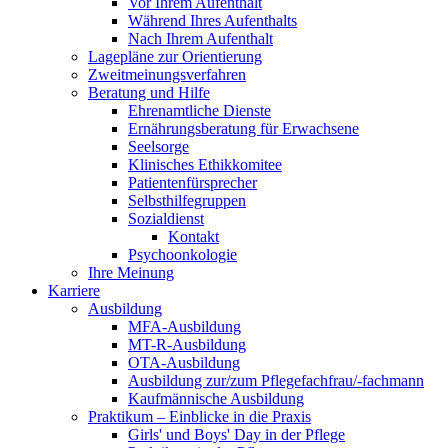
Vor Ihrem Aufenthalt
Während Ihres Aufenthalts
Nach Ihrem Aufenthalt
Lagepläne zur Orientierung
Zweitmeinungsverfahren
Beratung und Hilfe
Ehrenamtliche Dienste
Ernährungsberatung für Erwachsene
Seelsorge
Klinisches Ethikkomitee
Patientenfürsprecher
Selbsthilfegruppen
Sozialdienst
Kontakt
Psychoonkologie
Ihre Meinung
Karriere
Ausbildung
MFA-Ausbildung
MT-R-Ausbildung
OTA-Ausbildung
Ausbildung zur/zum Pflegefachfrau/-fachmann
Kaufmännische Ausbildung
Praktikum – Einblicke in die Praxis
Girls' und Boys' Day in der Pflege