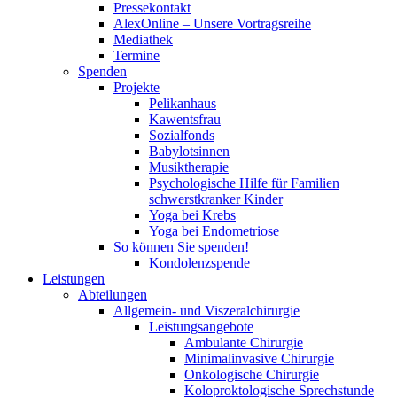
Pressekontakt
AlexOnline – Unsere Vortragsreihe
Mediathek
Termine
Spenden
Projekte
Pelikanhaus
Kawentsfrau
Sozialfonds
Babylotsinnen
Musiktherapie
Psychologische Hilfe für Familien
schwerstkranker Kinder
Yoga bei Krebs
Yoga bei Endometriose
So können Sie spenden!
Kondolenzspende
Leistungen
Abteilungen
Allgemein- und Viszeralchirurgie
Leistungsangebote
Ambulante Chirurgie
Minimalinvasive Chirurgie
Onkologische Chirurgie
Koloproktologische Sprechstunde