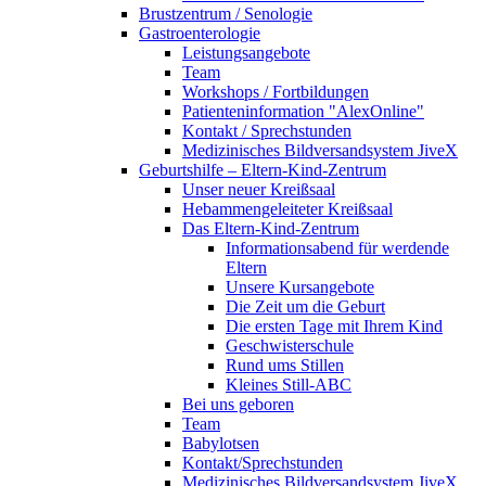
Brustzentrum / Senologie
Gastroenterologie
Leistungsangebote
Team
Workshops / Fortbildungen
Patienteninformation "AlexOnline"
Kontakt / Sprechstunden
Medizinisches Bildversandsystem JiveX
Geburtshilfe – Eltern-Kind-Zentrum
Unser neuer Kreißsaal
Hebammengeleiteter Kreißsaal
Das Eltern-Kind-Zentrum
Informationsabend für werdende
Eltern
Unsere Kursangebote
Die Zeit um die Geburt
Die ersten Tage mit Ihrem Kind
Geschwisterschule
Rund ums Stillen
Kleines Still-ABC
Bei uns geboren
Team
Babylotsen
Kontakt/Sprechstunden
Medizinisches Bildversandsystem JiveX