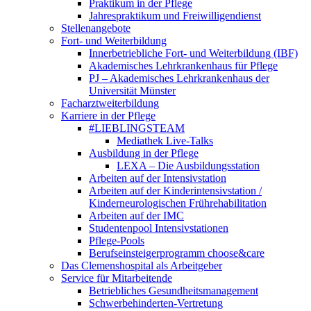
Praktikum in der Pflege
Jahrespraktikum und Freiwilligendienst
Stellenangebote
Fort- und Weiterbildung
Innerbetriebliche Fort- und Weiterbildung (IBF)
Akademisches Lehrkrankenhaus für Pflege
PJ – Akademisches Lehrkrankenhaus der
Universität Münster
Facharztweiterbildung
Karriere in der Pflege
#LIEBLINGSTEAM
Mediathek Live-Talks
Ausbildung in der Pflege
LEXA – Die Ausbildungsstation
Arbeiten auf der Intensivstation
Arbeiten auf der Kinderintensivstation /
Kinderneurologischen Frührehabilitation
Arbeiten auf der IMC
Studentenpool Intensivstationen
Pflege-Pools
Berufseinsteigerprogramm choose&care
Das Clemenshospital als Arbeitgeber
Service für Mitarbeitende
Betriebliches Gesundheitsmanagement
Schwerbehinderten-Vertretung