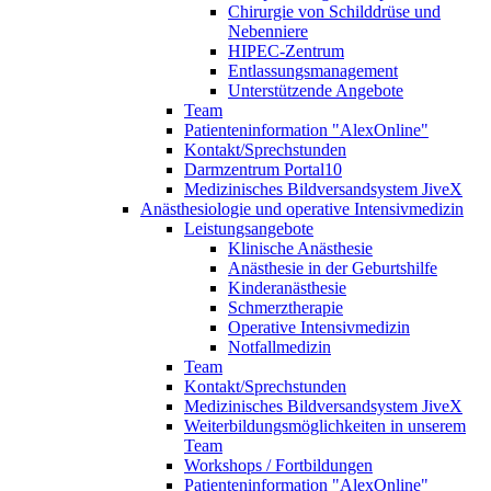
Chirurgie von Schilddrüse und
Nebenniere
HIPEC-Zentrum
Entlassungsmanagement
Unterstützende Angebote
Team
Patienteninformation "AlexOnline"
Kontakt/Sprechstunden
Darmzentrum Portal10
Medizinisches Bildversandsystem JiveX
Anästhesiologie und operative Intensivmedizin
Leistungsangebote
Klinische Anästhesie
Anästhesie in der Geburtshilfe
Kinderanästhesie
Schmerztherapie
Operative Intensivmedizin
Notfallmedizin
Team
Kontakt/Sprechstunden
Medizinisches Bildversandsystem JiveX
Weiterbildungsmöglichkeiten in unserem
Team
Workshops / Fortbildungen
Patienteninformation "AlexOnline"