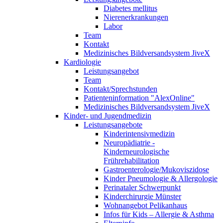
Diabetes mellitus
Nierenerkrankungen
Labor
Team
Kontakt
Medizinisches Bildversandsystem JiveX
Kardiologie
Leistungsangebot
Team
Kontakt/Sprechstunden
Patienteninformation "AlexOnline"
Medizinisches Bildversandsystem JiveX
Kinder- und Jugendmedizin
Leistungsangebote
Kinderintensivmedizin
Neuropädiatrie -
Kinderneurologische
Frührehabilitation
Gastroenterologie/Mukoviszidose
Kinder Pneumologie & Allergologie
Perinataler Schwerpunkt
Kinderchirurgie Münster
Wohnangebot Pelikanhaus
Infos für Kids – Allergie & Asthma