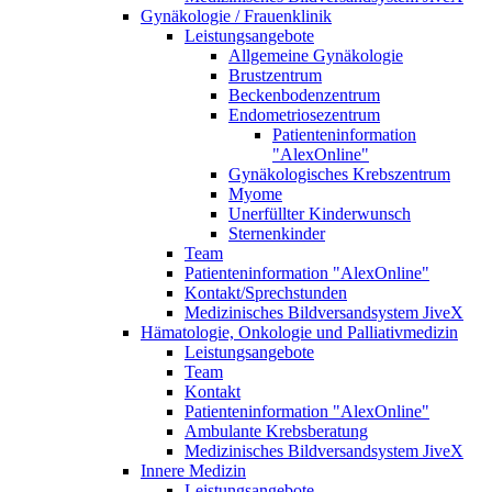
Gynäkologie / Frauenklinik
Leistungsangebote
Allgemeine Gynäkologie
Brustzentrum
Beckenbodenzentrum
Endometriosezentrum
Patienteninformation
"AlexOnline"
Gynäkologisches Krebszentrum
Myome
Unerfüllter Kinderwunsch
Sternenkinder
Team
Patienteninformation "AlexOnline"
Kontakt/Sprechstunden
Medizinisches Bildversandsystem JiveX
Hämatologie, Onkologie und Palliativmedizin
Leistungsangebote
Team
Kontakt
Patienteninformation "AlexOnline"
Ambulante Krebsberatung
Medizinisches Bildversandsystem JiveX
Innere Medizin
Leistungsangebote