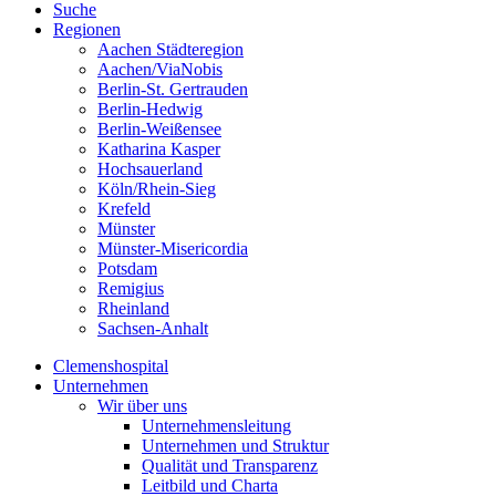
Suche
Regionen
Aachen Städteregion
Aachen/ViaNobis
Berlin-St. Gertrauden
Berlin-Hedwig
Berlin-Weißensee
Katharina Kasper
Hochsauerland
Köln/Rhein-Sieg
Krefeld
Münster
Münster-Misericordia
Potsdam
Remigius
Rheinland
Sachsen-Anhalt
Clemenshospital
Unternehmen
Wir über uns
Unternehmensleitung
Unternehmen und Struktur
Qualität und Transparenz
Leitbild und Charta