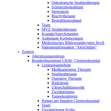
Onkologische Strahlentherapie
Schmerzbestrahlung
Stereotaxie
Brachytherapie
Bestrahlungsablauf
Team
MVZ Strahlentherapie
Kontakt/Sprechstunden
Ambulante Krebsberatung
Medizinisches Bildversandsystem JiveX
Patienteninformation "AlexOnline"
Zentren
Alterstraumazentrum
Brustkrebszentrum UKM | Clemenshospital
Leistungsangebote
Medikamentöse Therapie
Strahlentherapie
Operative Therapie
Radiologie
Ultraschalldiagnostik
Zweitmeinung
Tumorkonferenz
Partner am Standort Clemenshospital
Team
Zweitmeinung Krebs