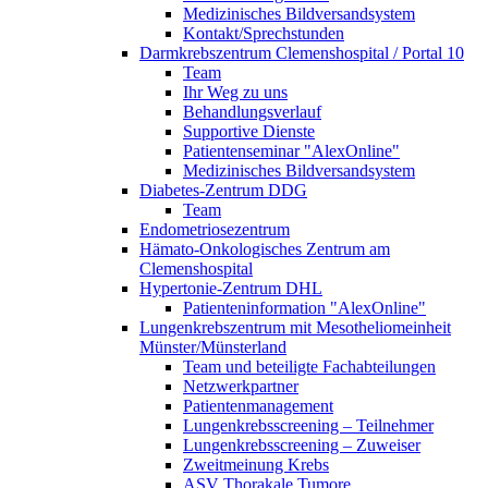
Medizinisches Bildversandsystem
Kontakt/Sprechstunden
Darmkrebszentrum Clemenshospital / Portal 10
Team
Ihr Weg zu uns
Behandlungsverlauf
Supportive Dienste
Patientenseminar "AlexOnline"
Medizinisches Bildversandsystem
Diabetes-Zentrum DDG
Team
Endometriosezentrum
Hämato-Onkologisches Zentrum am
Clemenshospital
Hypertonie-Zentrum DHL
Patienteninformation "AlexOnline"
Lungenkrebszentrum mit Mesotheliomeinheit
Münster/Münsterland
Team und beteiligte Fachabteilungen
Netzwerkpartner
Patientenmanagement
Lungenkrebsscreening – Teilnehmer
Lungenkrebsscreening – Zuweiser
Zweitmeinung Krebs
ASV Thorakale Tumore