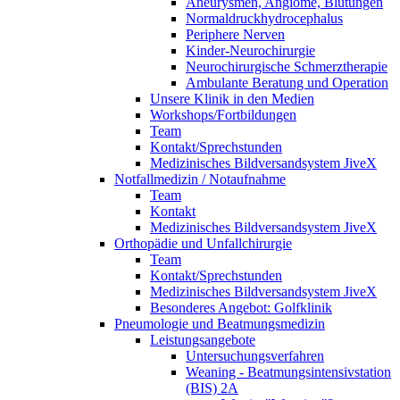
Aneurysmen, Angiome, Blutungen
Normaldruckhydrocephalus
Periphere Nerven
Kinder-Neurochirurgie
Neurochirurgische Schmerztherapie
Ambulante Beratung und Operation
Unsere Klinik in den Medien
Workshops/Fortbildungen
Team
Kontakt/Sprechstunden
Medizinisches Bildversandsystem JiveX
Notfallmedizin / Notaufnahme
Team
Kontakt
Medizinisches Bildversandsystem JiveX
Orthopädie und Unfallchirurgie
Team
Kontakt/Sprechstunden
Medizinisches Bildversandsystem JiveX
Besonderes Angebot: Golfklinik
Pneumologie und Beatmungsmedizin
Leistungsangebote
Untersuchungsverfahren
Weaning - Beatmungsintensivstation
(BIS) 2A