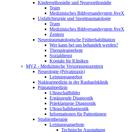
Kinderorthopädie und Neuroorthopädie
Team
Medizinisches Bildversandsystem JiveX
Unfallchirurgie und Sporttraumatologie
Team
Medizinisches Bildversandsystem JiveX
Zentren
Neurotraumatologische Frührehabilitation
Wer kann bei uns behandelt werden?
Therapieangebote
Sozialdienst
Kontakt für Kliniken
MVZ - Medizinische Versorgungszentren
Neurologie (Privatpraxis)
Leistungsangebot
Nuklearmedizin in der Raphaelsklinik
Pränatalmedizin
Ultraschallbilder
Ergänzende Diagnostik
Präeklampsie Diagnostik
Ultraschalldiagnostik
Informationen für Patientinnen
Strahlentherapie
Leistungsangebote
Technische Ausstattung