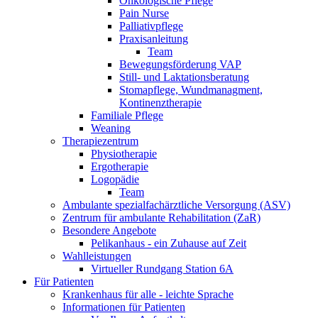
Onkologische Pflege
Pain Nurse
Palliativpflege
Praxisanleitung
Team
Bewegungsförderung VAP
Still- und Laktationsberatung
Stomapflege, Wundmanagment,
Kontinenztherapie
Familiale Pflege
Weaning
Therapiezentrum
Physiotherapie
Ergotherapie
Logopädie
Team
Ambulante spezialfachärztliche Versorgung (ASV)
Zentrum für ambulante Rehabilitation (ZaR)
Besondere Angebote
Pelikanhaus - ein Zuhause auf Zeit
Wahlleistungen
Virtueller Rundgang Station 6A
Für Patienten
Krankenhaus für alle - leichte Sprache
Informationen für Patienten