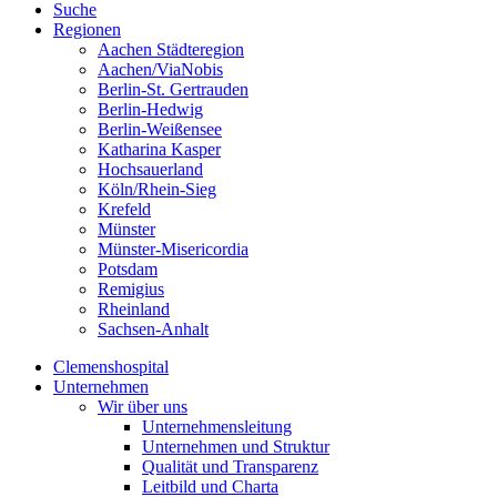
Suche
Regionen
Aachen Städteregion
Aachen/ViaNobis
Berlin-St. Gertrauden
Berlin-Hedwig
Berlin-Weißensee
Katharina Kasper
Hochsauerland
Köln/Rhein-Sieg
Krefeld
Münster
Münster-Misericordia
Potsdam
Remigius
Rheinland
Sachsen-Anhalt
Clemenshospital
Unternehmen
Wir über uns
Unternehmensleitung
Unternehmen und Struktur
Qualität und Transparenz
Leitbild und Charta