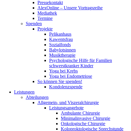
Pressekontakt
AlexOnline – Unsere Vortragsreihe
Mediathek
Termine
Spenden
Projekte
Pelikanhaus
Kawentsfrau
Sozialfonds
Babylotsinnen
Musiktherapie
Psychologische Hilfe für Familien
schwerstkranker Kinder
Yoga bei Krebs
Yoga bei Endometriose
So können Sie spenden!
Kondolenzspende
Leistungen
Abteilungen
Allgemein- und Viszeralchirurgie
Leistungsangebote
Ambulante Chirurgie
Minimalinvasive Chirurgie
Onkologische Chirurgie
Koloproktologische Sprechstunde