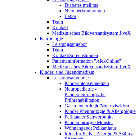
Diabetes mellitus
Nierenerkrankungen
Labor
Team
Kontakt
Medizinisches Bildversandsystem JiveX
Kardiologie
Leistungsangebot
Team
Kontakt/Sprechstunden
Patienteninformation "AlexOnline"
Medizinisches Bildversandsystem JiveX
Kinder- und Jugendmedizin
Leistungsangebote
Kinderintensivmedizin
Neuropädiatrie -
Kinderneurologische
Frührehabilitation
Gastroenterologie/Mukoviszidose
Kinder Pneumologie & Allergologie
Perinataler Schwerpunkt
Kinderchirurgie Münster
Wohnangebot Pelikanhaus
Infos für Kids – Allergie & Asthma