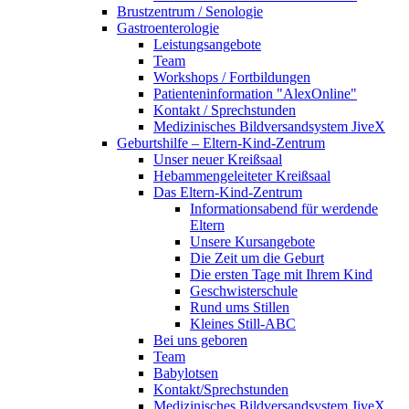
Brustzentrum / Senologie
Gastroenterologie
Leistungsangebote
Team
Workshops / Fortbildungen
Patienteninformation "AlexOnline"
Kontakt / Sprechstunden
Medizinisches Bildversandsystem JiveX
Geburtshilfe – Eltern-Kind-Zentrum
Unser neuer Kreißsaal
Hebammengeleiteter Kreißsaal
Das Eltern-Kind-Zentrum
Informationsabend für werdende
Eltern
Unsere Kursangebote
Die Zeit um die Geburt
Die ersten Tage mit Ihrem Kind
Geschwisterschule
Rund ums Stillen
Kleines Still-ABC
Bei uns geboren
Team
Babylotsen
Kontakt/Sprechstunden
Medizinisches Bildversandsystem JiveX