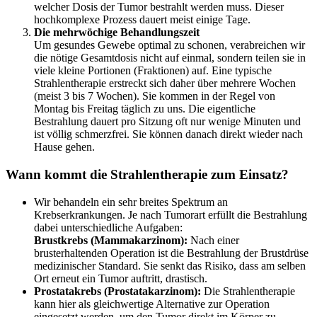
welcher Dosis der Tumor bestrahlt werden muss. Dieser
hochkomplexe Prozess dauert meist einige Tage.
Die mehrwöchige Behandlungszeit
Um gesundes Gewebe optimal zu schonen, verabreichen wir
die nötige Gesamtdosis nicht auf einmal, sondern teilen sie in
viele kleine Portionen (Fraktionen) auf. Eine typische
Strahlentherapie erstreckt sich daher über mehrere Wochen
(meist 3 bis 7 Wochen). Sie kommen in der Regel von
Montag bis Freitag täglich zu uns. Die eigentliche
Bestrahlung dauert pro Sitzung oft nur wenige Minuten und
ist völlig schmerzfrei. Sie können danach direkt wieder nach
Hause gehen.
Wann kommt die Strahlentherapie zum Einsatz?
Wir behandeln ein sehr breites Spektrum an
Krebserkrankungen. Je nach Tumorart erfüllt die Bestrahlung
dabei unterschiedliche Aufgaben:
Brustkrebs (Mammakarzinom):
Nach einer
brusterhaltenden Operation ist die Bestrahlung der Brustdrüse
medizinischer Standard. Sie senkt das Risiko, dass am selben
Ort erneut ein Tumor auftritt, drastisch.
Prostatakrebs (Prostatakarzinom):
Die Strahlentherapie
kann hier als gleichwertige Alternative zur Operation
eingesetzt werden, um den Tumor direkt im Körper zu