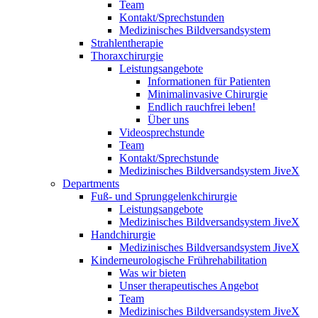
Team
Kontakt/Sprechstunden
Medizinisches Bildversandsystem
Strahlentherapie
Thoraxchirurgie
Leistungsangebote
Informationen für Patienten
Minimalinvasive Chirurgie
Endlich rauchfrei leben!
Über uns
Videosprechstunde
Team
Kontakt/Sprechstunde
Medizinisches Bildversandsystem JiveX
Departments
Fuß- und Sprunggelenkchirurgie
Leistungsangebote
Medizinisches Bildversandsystem JiveX
Handchirurgie
Medizinisches Bildversandsystem JiveX
Kinderneurologische Frührehabilitation
Was wir bieten
Unser therapeutisches Angebot
Team
Medizinisches Bildversandsystem JiveX