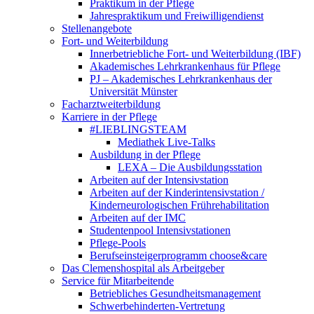
Praktikum in der Pflege
Jahrespraktikum und Freiwilligendienst
Stellenangebote
Fort- und Weiterbildung
Innerbetriebliche Fort- und Weiterbildung (IBF)
Akademisches Lehrkrankenhaus für Pflege
PJ – Akademisches Lehrkrankenhaus der
Universität Münster
Facharztweiterbildung
Karriere in der Pflege
#LIEBLINGSTEAM
Mediathek Live-Talks
Ausbildung in der Pflege
LEXA – Die Ausbildungsstation
Arbeiten auf der Intensivstation
Arbeiten auf der Kinderintensivstation /
Kinderneurologischen Frührehabilitation
Arbeiten auf der IMC
Studentenpool Intensivstationen
Pflege-Pools
Berufseinsteigerprogramm choose&care
Das Clemenshospital als Arbeitgeber
Service für Mitarbeitende
Betriebliches Gesundheitsmanagement
Schwerbehinderten-Vertretung