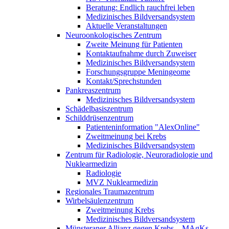
Beratung: Endlich rauchfrei leben
Medizinisches Bildversandsystem
Aktuelle Veranstaltungen
Neuroonkologisches Zentrum
Zweite Meinung für Patienten
Kontaktaufnahme durch Zuweiser
Medizinisches Bildversandsystem
Forschungsgruppe Meningeome
Kontakt/Sprechstunden
Pankreaszentrum
Medizinisches Bildversandsystem
Schädelbasiszentrum
Schilddrüsenzentrum
Patienteninformation "AlexOnline"
Zweitmeinung bei Krebs
Medizinisches Bildversandsystem
Zentrum für Radiologie, Neuroradiologie und
Nuklearmedizin
Radiologie
MVZ Nuklearmedizin
Regionales Traumazentrum
Wirbelsäulenzentrum
Zweitmeinung Krebs
Medizinisches Bildversandsystem
Münsteraner Allianz gegen Krebs – MAgKs