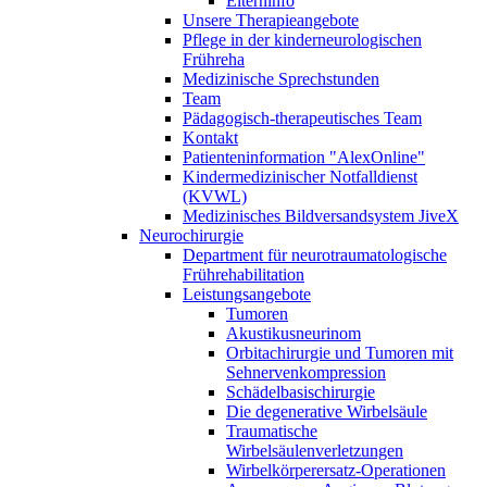
Elterninfo
Unsere Therapieangebote
Pflege in der kinderneurologischen
Frühreha
Medizinische Sprechstunden
Team
Pädagogisch-therapeutisches Team
Kontakt
Patienteninformation "AlexOnline"
Kindermedizinischer Notfalldienst
(KVWL)
Medizinisches Bildversandsystem JiveX
Neurochirurgie
Department für neurotraumatologische
Frührehabilitation
Leistungsangebote
Tumoren
Akustikusneurinom
Orbitachirurgie und Tumoren mit
Sehnervenkompression
Schädelbasischirurgie
Die degenerative Wirbelsäule
Traumatische
Wirbelsäulenverletzungen
Wirbelkörperersatz-Operationen