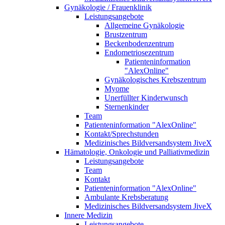
Gynäkologie / Frauenklinik
Leistungsangebote
Allgemeine Gynäkologie
Brustzentrum
Beckenbodenzentrum
Endometriosezentrum
Patienteninformation
"AlexOnline"
Gynäkologisches Krebszentrum
Myome
Unerfüllter Kinderwunsch
Sternenkinder
Team
Patienteninformation "AlexOnline"
Kontakt/Sprechstunden
Medizinisches Bildversandsystem JiveX
Hämatologie, Onkologie und Palliativmedizin
Leistungsangebote
Team
Kontakt
Patienteninformation "AlexOnline"
Ambulante Krebsberatung
Medizinisches Bildversandsystem JiveX
Innere Medizin
Leistungsangebote