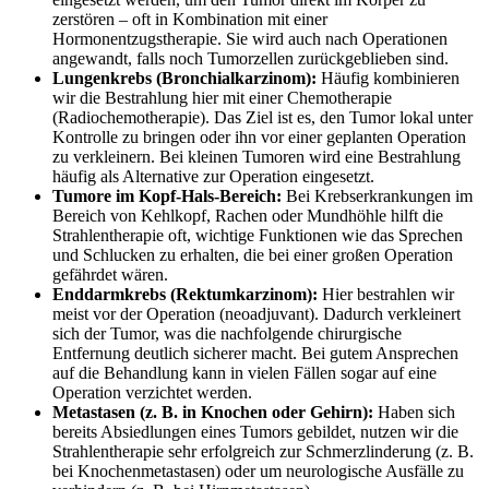
zerstören – oft in Kombination mit einer
Hormonentzugstherapie. Sie wird auch nach Operationen
angewandt, falls noch Tumorzellen zurückgeblieben sind.
Lungenkrebs (Bronchialkarzinom):
Häufig kombinieren
wir die Bestrahlung hier mit einer Chemotherapie
(Radiochemotherapie). Das Ziel ist es, den Tumor lokal unter
Kontrolle zu bringen oder ihn vor einer geplanten Operation
zu verkleinern. Bei kleinen Tumoren wird eine Bestrahlung
häufig als Alternative zur Operation eingesetzt.
Tumore im Kopf-Hals-Bereich:
Bei Krebserkrankungen im
Bereich von Kehlkopf, Rachen oder Mundhöhle hilft die
Strahlentherapie oft, wichtige Funktionen wie das Sprechen
und Schlucken zu erhalten, die bei einer großen Operation
gefährdet wären.
Enddarmkrebs (Rektumkarzinom):
Hier bestrahlen wir
meist vor der Operation (neoadjuvant). Dadurch verkleinert
sich der Tumor, was die nachfolgende chirurgische
Entfernung deutlich sicherer macht. Bei gutem Ansprechen
auf die Behandlung kann in vielen Fällen sogar auf eine
Operation verzichtet werden.
Metastasen (z. B. in Knochen oder Gehirn):
Haben sich
bereits Absiedlungen eines Tumors gebildet, nutzen wir die
Strahlentherapie sehr erfolgreich zur Schmerzlinderung (z. B.
bei Knochenmetastasen) oder um neurologische Ausfälle zu