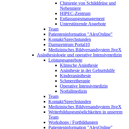
Chirurgie von Schilddrüse und
Nebenniere
HIPEC-Zentrum
Entlassungsmanagement
Unterstützende Angebote
Team
Patienteninformation "AlexOnline"
Kontakt/Sprechstunden
Darmzentrum Portal10
Medizinisches Bildversandsystem JiveX
Anästhesiologie und operative Intensivmedizin
Leistungsangebote
Klinische Anästhesie
Anästhesie in der Geburtshilfe
Kinderanästhesie
Schmerztherapie
Operative Intensivmedizin
Notfallmedizin
Team
Kontakt/Sprechstunden
Medizinisches Bildversandsystem JiveX
Weiterbildungsmöglichkeiten in unserem
Team
Workshops / Fortbildungen
Patienteninformation "AlexOnline"