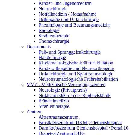
Kinder- und Jugendmedizin
Neurochirurgie
Notfallmedizin / Notaufnahme
Orthopädie und Unfallchirurgie
Pneumologie und Beatmungsmedizin
Radiologie
Strahlentherapie
Thoraxchirurgie
Departments
Fuß- und Sprunggelenkchirurgie
Handchirurgie
Kinderneurologische Frührehabilitation
Kinderorthopädie und Neuroorthopädie
Unfallchirurgie und Sporttraumatologie
Neurotraumatologische Frührehabilitation
MVZ - Medizinische Versorgungszentren
Neurologie (Privatpraxis)
Nuklearmedizin in der Raphaelsklinik
Pränatalmedizin
Strahlentherapie
Zentren
Alterstraumazentrum
Brustkrebszentrum UKM | Clemenshospital
Darmkrebszentrum Clemenshospital / Portal 10
Diabetes-Zentrum DDG