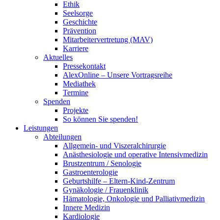
Ethik
Seelsorge
Geschichte
Prävention
Mitarbeitervertretung (MAV)
Karriere
Aktuelles
Pressekontakt
AlexOnline – Unsere Vortragsreihe
Mediathek
Termine
Spenden
Projekte
So können Sie spenden!
Leistungen
Abteilungen
Allgemein- und Viszeralchirurgie
Anästhesiologie und operative Intensivmedizin
Brustzentrum / Senologie
Gastroenterologie
Geburtshilfe – Eltern-Kind-Zentrum
Gynäkologie / Frauenklinik
Hämatologie, Onkologie und Palliativmedizin
Innere Medizin
Kardiologie