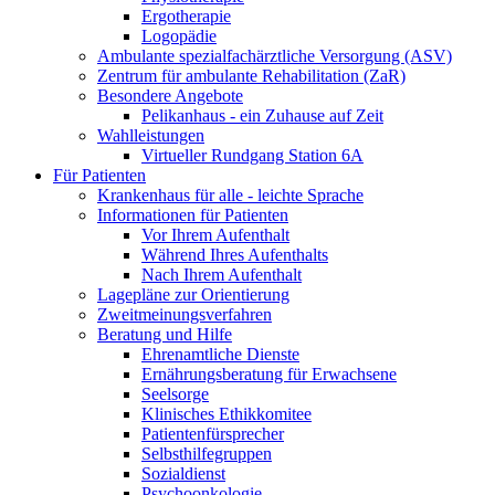
Ergotherapie
Logopädie
Ambulante spezialfachärztliche Versorgung (ASV)
Zentrum für ambulante Rehabilitation (ZaR)
Besondere Angebote
Pelikanhaus - ein Zuhause auf Zeit
Wahlleistungen
Virtueller Rundgang Station 6A
Für Patienten
Krankenhaus für alle - leichte Sprache
Informationen für Patienten
Vor Ihrem Aufenthalt
Während Ihres Aufenthalts
Nach Ihrem Aufenthalt
Lagepläne zur Orientierung
Zweitmeinungsverfahren
Beratung und Hilfe
Ehrenamtliche Dienste
Ernährungsberatung für Erwachsene
Seelsorge
Klinisches Ethikkomitee
Patientenfürsprecher
Selbsthilfegruppen
Sozialdienst
Psychoonkologie