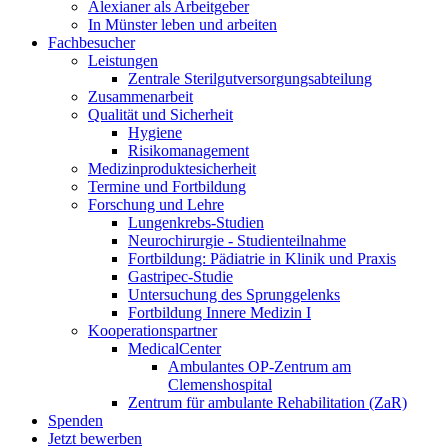
Alexianer als Arbeitgeber
In Münster leben und arbeiten
Fachbesucher
Leistungen
Zentrale Sterilgutversorgungsabteilung
Zusammenarbeit
Qualität und Sicherheit
Hygiene
Risikomanagement
Medizinproduktesicherheit
Termine und Fortbildung
Forschung und Lehre
Lungenkrebs-Studien
Neurochirurgie - Studienteilnahme
Fortbildung: Pädiatrie in Klinik und Praxis
Gastripec-Studie
Untersuchung des Sprunggelenks
Fortbildung Innere Medizin I
Kooperationspartner
MedicalCenter
Ambulantes OP-Zentrum am
Clemenshospital
Zentrum für ambulante Rehabilitation (ZaR)
Spenden
Jetzt bewerben