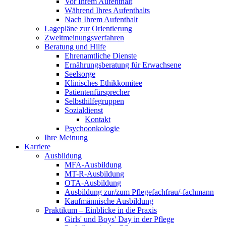
Vor Ihrem Aufenthalt
Während Ihres Aufenthalts
Nach Ihrem Aufenthalt
Lagepläne zur Orientierung
Zweitmeinungsverfahren
Beratung und Hilfe
Ehrenamtliche Dienste
Ernährungsberatung für Erwachsene
Seelsorge
Klinisches Ethikkomitee
Patientenfürsprecher
Selbsthilfegruppen
Sozialdienst
Kontakt
Psychoonkologie
Ihre Meinung
Karriere
Ausbildung
MFA-Ausbildung
MT-R-Ausbildung
OTA-Ausbildung
Ausbildung zur/zum Pflegefachfrau/-fachmann
Kaufmännische Ausbildung
Praktikum – Einblicke in die Praxis
Girls' und Boys' Day in der Pflege