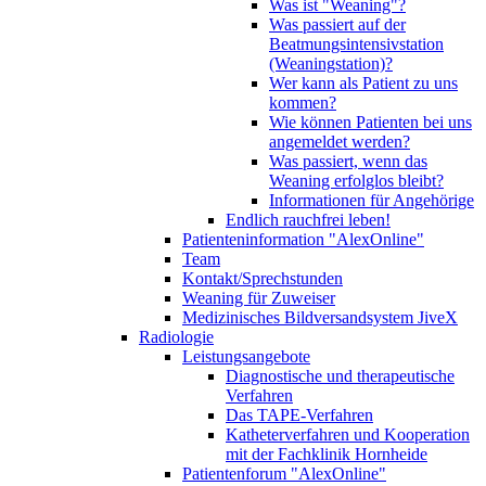
Was ist "Weaning"?
Was passiert auf der
Beatmungsintensivstation
(Weaningstation)?
Wer kann als Patient zu uns
kommen?
Wie können Patienten bei uns
angemeldet werden?
Was passiert, wenn das
Weaning erfolglos bleibt?
Informationen für Angehörige
Endlich rauchfrei leben!
Patienteninformation "AlexOnline"
Team
Kontakt/Sprechstunden
Weaning für Zuweiser
Medizinisches Bildversandsystem JiveX
Radiologie
Leistungsangebote
Diagnostische und therapeutische
Verfahren
Das TAPE-Verfahren
Katheterverfahren und Kooperation
mit der Fachklinik Hornheide
Patientenforum "AlexOnline"