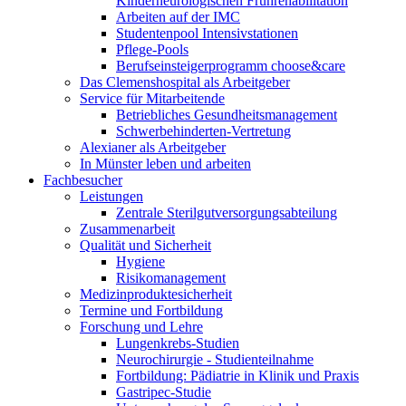
Kinderneurologischen Frührehabilitation
Arbeiten auf der IMC
Studentenpool Intensivstationen
Pflege-Pools
Berufseinsteigerprogramm choose&care
Das Clemenshospital als Arbeitgeber
Service für Mitarbeitende
Betriebliches Gesundheitsmanagement
Schwerbehinderten-Vertretung
Alexianer als Arbeitgeber
In Münster leben und arbeiten
Fachbesucher
Leistungen
Zentrale Sterilgutversorgungsabteilung
Zusammenarbeit
Qualität und Sicherheit
Hygiene
Risikomanagement
Medizinproduktesicherheit
Termine und Fortbildung
Forschung und Lehre
Lungenkrebs-Studien
Neurochirurgie - Studienteilnahme
Fortbildung: Pädiatrie in Klinik und Praxis
Gastripec-Studie