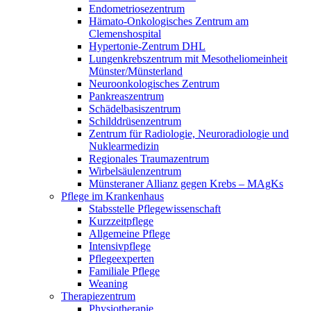
Endometriosezentrum
Hämato-Onkologisches Zentrum am
Clemenshospital
Hypertonie-Zentrum DHL
Lungenkrebszentrum mit Mesotheliomeinheit
Münster/Münsterland
Neuroonkologisches Zentrum
Pankreaszentrum
Schädelbasiszentrum
Schilddrüsenzentrum
Zentrum für Radiologie, Neuroradiologie und
Nuklearmedizin
Regionales Traumazentrum
Wirbelsäulenzentrum
Münsteraner Allianz gegen Krebs – MAgKs
Pflege im Krankenhaus
Stabsstelle Pflegewissenschaft
Kurzzeitpflege
Allgemeine Pflege
Intensivpflege
Pflegeexperten
Familiale Pflege
Weaning
Therapiezentrum
Physiotherapie