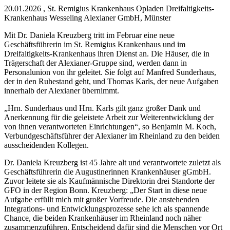
20.01.2026
,
St. Remigius Krankenhaus Opladen
Dreifaltigkeits-
Krankenhaus Wesseling
Alexianer GmbH, Münster
Mit Dr. Daniela Kreuzberg tritt im Februar eine neue
Geschäftsführerin im St. Remigius Krankenhaus und im
Dreifaltigkeits-Krankenhaus ihren Dienst an. Die Häuser, die in
Trägerschaft der Alexianer-Gruppe sind, werden dann in
Personalunion von ihr geleitet. Sie folgt auf Manfred Sunderhaus,
der in den Ruhestand geht, und Thomas Karls, der neue Aufgaben
innerhalb der Alexianer übernimmt.
„Hrn. Sunderhaus und Hrn. Karls gilt ganz großer Dank und
Anerkennung für die geleistete Arbeit zur Weiterentwicklung der
von ihnen verantworteten Einrichtungen“, so Benjamin M. Koch,
Verbundgeschäftsführer der Alexianer im Rheinland zu den beiden
ausscheidenden Kollegen.
Dr. Daniela Kreuzberg ist 45 Jahre alt und verantwortete zuletzt als
Geschäftsführerin die Augustinerinnen Krankenhäuser gGmbH.
Zuvor leitete sie als Kaufmännische Direktorin drei Standorte der
GFO in der Region Bonn. Kreuzberg: „Der Start in diese neue
Aufgabe erfüllt mich mit großer Vorfreude. Die anstehenden
Integrations- und Entwicklungsprozesse sehe ich als spannende
Chance, die beiden Krankenhäuser im Rheinland noch näher
zusammenzuführen. Entscheidend dafür sind die Menschen vor Ort