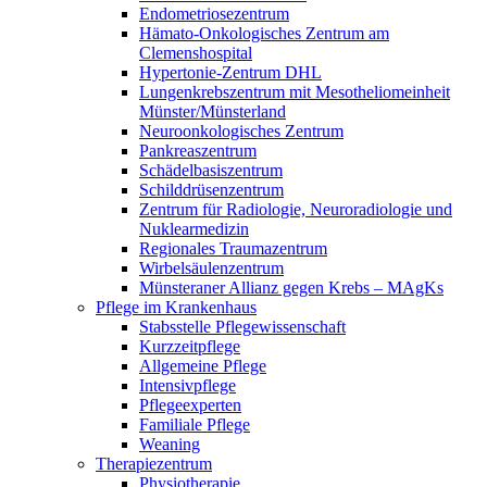
Endometriosezentrum
Hämato-Onkologisches Zentrum am
Clemenshospital
Hypertonie-Zentrum DHL
Lungenkrebszentrum mit Mesotheliomeinheit
Münster/Münsterland
Neuroonkologisches Zentrum
Pankreaszentrum
Schädelbasiszentrum
Schilddrüsenzentrum
Zentrum für Radiologie, Neuroradiologie und
Nuklearmedizin
Regionales Traumazentrum
Wirbelsäulenzentrum
Münsteraner Allianz gegen Krebs – MAgKs
Pflege im Krankenhaus
Stabsstelle Pflegewissenschaft
Kurzzeitpflege
Allgemeine Pflege
Intensivpflege
Pflegeexperten
Familiale Pflege
Weaning
Therapiezentrum
Physiotherapie