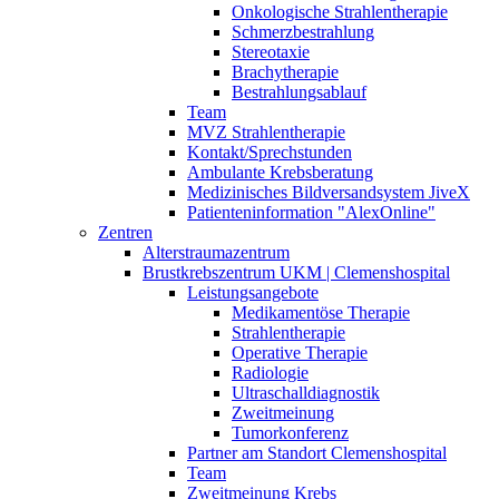
Onkologische Strahlentherapie
Schmerzbestrahlung
Stereotaxie
Brachytherapie
Bestrahlungsablauf
Team
MVZ Strahlentherapie
Kontakt/Sprechstunden
Ambulante Krebsberatung
Medizinisches Bildversandsystem JiveX
Patienteninformation "AlexOnline"
Zentren
Alterstraumazentrum
Brustkrebszentrum UKM | Clemenshospital
Leistungsangebote
Medikamentöse Therapie
Strahlentherapie
Operative Therapie
Radiologie
Ultraschalldiagnostik
Zweitmeinung
Tumorkonferenz
Partner am Standort Clemenshospital
Team
Zweitmeinung Krebs