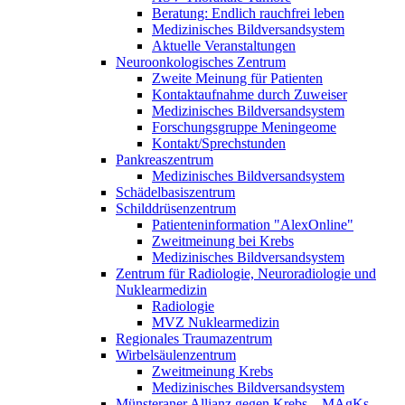
Beratung: Endlich rauchfrei leben
Medizinisches Bildversandsystem
Aktuelle Veranstaltungen
Neuroonkologisches Zentrum
Zweite Meinung für Patienten
Kontaktaufnahme durch Zuweiser
Medizinisches Bildversandsystem
Forschungsgruppe Meningeome
Kontakt/Sprechstunden
Pankreaszentrum
Medizinisches Bildversandsystem
Schädelbasiszentrum
Schilddrüsenzentrum
Patienteninformation "AlexOnline"
Zweitmeinung bei Krebs
Medizinisches Bildversandsystem
Zentrum für Radiologie, Neuroradiologie und
Nuklearmedizin
Radiologie
MVZ Nuklearmedizin
Regionales Traumazentrum
Wirbelsäulenzentrum
Zweitmeinung Krebs
Medizinisches Bildversandsystem
Münsteraner Allianz gegen Krebs – MAgKs