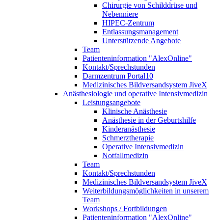
Chirurgie von Schilddrüse und
Nebenniere
HIPEC-Zentrum
Entlassungsmanagement
Unterstützende Angebote
Team
Patienteninformation "AlexOnline"
Kontakt/Sprechstunden
Darmzentrum Portal10
Medizinisches Bildversandsystem JiveX
Anästhesiologie und operative Intensivmedizin
Leistungsangebote
Klinische Anästhesie
Anästhesie in der Geburtshilfe
Kinderanästhesie
Schmerztherapie
Operative Intensivmedizin
Notfallmedizin
Team
Kontakt/Sprechstunden
Medizinisches Bildversandsystem JiveX
Weiterbildungsmöglichkeiten in unserem
Team
Workshops / Fortbildungen
Patienteninformation "AlexOnline"