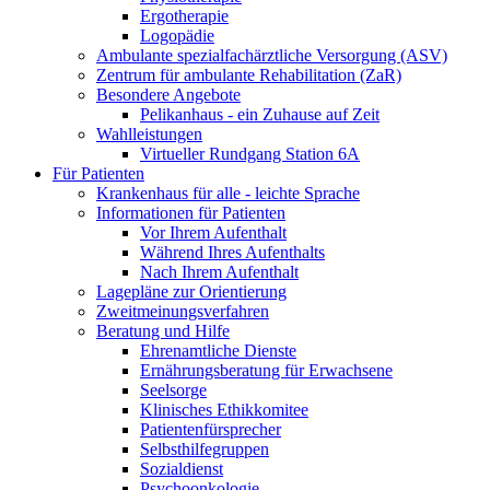
Ergotherapie
Logopädie
Ambulante spezialfachärztliche Versorgung (ASV)
Zentrum für ambulante Rehabilitation (ZaR)
Besondere Angebote
Pelikanhaus - ein Zuhause auf Zeit
Wahlleistungen
Virtueller Rundgang Station 6A
Für Patienten
Krankenhaus für alle - leichte Sprache
Informationen für Patienten
Vor Ihrem Aufenthalt
Während Ihres Aufenthalts
Nach Ihrem Aufenthalt
Lagepläne zur Orientierung
Zweitmeinungsverfahren
Beratung und Hilfe
Ehrenamtliche Dienste
Ernährungsberatung für Erwachsene
Seelsorge
Klinisches Ethikkomitee
Patientenfürsprecher
Selbsthilfegruppen
Sozialdienst
Psychoonkologie