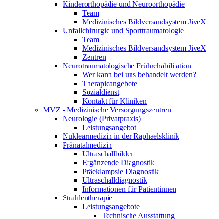
Kinderorthopädie und Neuroorthopädie
Team
Medizinisches Bildversandsystem JiveX
Unfallchirurgie und Sporttraumatologie
Team
Medizinisches Bildversandsystem JiveX
Zentren
Neurotraumatologische Frührehabilitation
Wer kann bei uns behandelt werden?
Therapieangebote
Sozialdienst
Kontakt für Kliniken
MVZ - Medizinische Versorgungszentren
Neurologie (Privatpraxis)
Leistungsangebot
Nuklearmedizin in der Raphaelsklinik
Pränatalmedizin
Ultraschallbilder
Ergänzende Diagnostik
Präeklampsie Diagnostik
Ultraschalldiagnostik
Informationen für Patientinnen
Strahlentherapie
Leistungsangebote
Technische Ausstattung