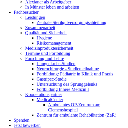
Alexianer als Arbeitgeber
In Münster leben und arbeiten
Fachbesucher
Leistungen
Zentrale Sterilgutversorgungsabteilung
Zusammenarbeit
Qualität und Sicherheit
Hygiene
Risikomanagement
Medizinproduktesicherheit
Termine und Fortbildung
Forschung und Lehre
Lungenkrebs-Studien
Neurochirurgie - Studienteilnahme
Fortbildung: Pädiatrie in Klinik und Praxis
Gastripec-Studie
Untersuchung des Sprunggelenks
Fortbildung Innere Medizin I
Kooperationspartner
MedicalCenter
Ambulantes OP-Zentrum am
Clemenshospital
Zentrum für ambulante Rehabilitation (ZaR)
Spenden
Jetzt bewerben