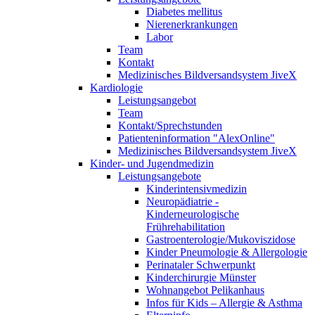
Diabetes mellitus
Nierenerkrankungen
Labor
Team
Kontakt
Medizinisches Bildversandsystem JiveX
Kardiologie
Leistungsangebot
Team
Kontakt/Sprechstunden
Patienteninformation "AlexOnline"
Medizinisches Bildversandsystem JiveX
Kinder- und Jugendmedizin
Leistungsangebote
Kinderintensivmedizin
Neuropädiatrie -
Kinderneurologische
Frührehabilitation
Gastroenterologie/Mukoviszidose
Kinder Pneumologie & Allergologie
Perinataler Schwerpunkt
Kinderchirurgie Münster
Wohnangebot Pelikanhaus
Infos für Kids – Allergie & Asthma