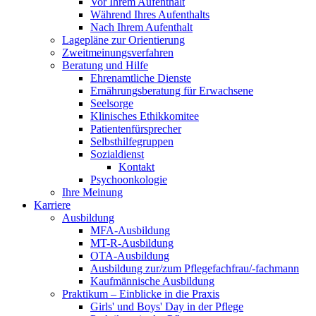
Vor Ihrem Aufenthalt
Während Ihres Aufenthalts
Nach Ihrem Aufenthalt
Lagepläne zur Orientierung
Zweitmeinungsverfahren
Beratung und Hilfe
Ehrenamtliche Dienste
Ernährungsberatung für Erwachsene
Seelsorge
Klinisches Ethikkomitee
Patientenfürsprecher
Selbsthilfegruppen
Sozialdienst
Kontakt
Psychoonkologie
Ihre Meinung
Karriere
Ausbildung
MFA-Ausbildung
MT-R-Ausbildung
OTA-Ausbildung
Ausbildung zur/zum Pflegefachfrau/-fachmann
Kaufmännische Ausbildung
Praktikum – Einblicke in die Praxis
Girls' und Boys' Day in der Pflege