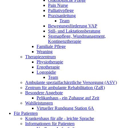
Onkologische Pflege
Pain Nurse
Palliativpflege
Praxisanleitung
Team
Bewegungsförderung VAP
Still- und Laktationsberatung
Stomapflege, Wundmanagment,
Kontinenztherapie
Familiale Pflege
Weaning
Therapiezentrum
Physiotherapie
Ergotherapie
Logopädie
Team
Ambulante spezialfachärztliche Versorgung (ASV)
Zentrum für ambulante Rehabilitation (ZaR)
Besondere Angebote
Pelikanhaus - ein Zuhause auf Zeit
Wahlleistungen
Virtueller Rundgang Station 6A
Für Patienten
Krankenhaus für alle - leichte Sprache
Informationen für Patienten