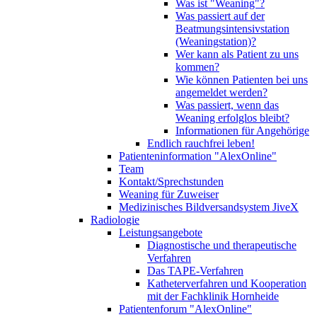
Was ist "Weaning"?
Was passiert auf der
Beatmungsintensivstation
(Weaningstation)?
Wer kann als Patient zu uns
kommen?
Wie können Patienten bei uns
angemeldet werden?
Was passiert, wenn das
Weaning erfolglos bleibt?
Informationen für Angehörige
Endlich rauchfrei leben!
Patienteninformation "AlexOnline"
Team
Kontakt/Sprechstunden
Weaning für Zuweiser
Medizinisches Bildversandsystem JiveX
Radiologie
Leistungsangebote
Diagnostische und therapeutische
Verfahren
Das TAPE-Verfahren
Katheterverfahren und Kooperation
mit der Fachklinik Hornheide
Patientenforum "AlexOnline"