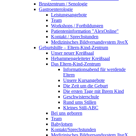
Brustzentrum / Senologie
Gastroenterologie
Leistungsangebote
Team
Workshops / Fortbildungen
Patienteninformation "AlexOnline"
Kontakt / Sprechstunden
Medizinisches Bildversandsystem JiveX
Geburtshilfe – Eltern-Kind-Zentrum
Unser neuer Kreißsaal
Hebammengeleiteter Kreißsaal
Das Eltern-Kind-Zentrum
Informationsabend für werdende
Eltern
Unsere Kursangebote
Die Zeit um die Geburt
Die ersten Tage mit Ihrem Kind
Geschwisterschule
Rund ums Stillen
Kleines Still-ABC
Bei uns geboren
Team
Babylotsen
Kontakt/Sprechstunden
Medizinisches Bildversandsystem JiveX