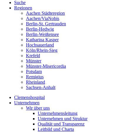
Suche
Regionen
Aachen Städteregion
Aachen/ViaNobis
Berlin-St. Gertrauden
Berlin-Hedwig
Berlin-Weißensee
Katharina Kasper
Hochsauerland
Köln/Rhein-Sieg
Krefeld
Münster
Münster-Misericordia
Potsdam
Remigius
Rheinland
Sachsen-Anhalt
Clemenshospital
Unternehmen
Wir über uns
Unternehmensleitung
Unternehmen und Struktur
Qualität und Transparenz
Leitbild und Charta