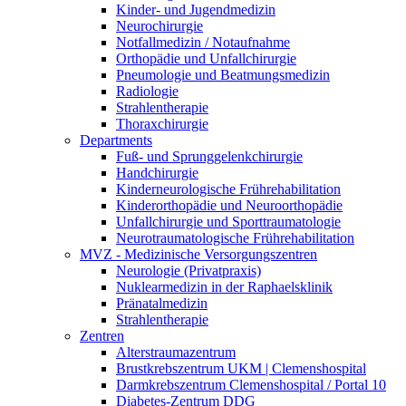
Kinder- und Jugendmedizin
Neurochirurgie
Notfallmedizin / Notaufnahme
Orthopädie und Unfallchirurgie
Pneumologie und Beatmungsmedizin
Radiologie
Strahlentherapie
Thoraxchirurgie
Departments
Fuß- und Sprunggelenkchirurgie
Handchirurgie
Kinderneurologische Frührehabilitation
Kinderorthopädie und Neuroorthopädie
Unfallchirurgie und Sporttraumatologie
Neurotraumatologische Frührehabilitation
MVZ - Medizinische Versorgungszentren
Neurologie (Privatpraxis)
Nuklearmedizin in der Raphaelsklinik
Pränatalmedizin
Strahlentherapie
Zentren
Alterstraumazentrum
Brustkrebszentrum UKM | Clemenshospital
Darmkrebszentrum Clemenshospital / Portal 10
Diabetes-Zentrum DDG