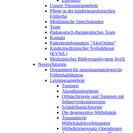
Elterninfo
Unsere Therapieangebote
Pflege in der kinderneurologischen
Frühreha
Medizinische Sprechstunden
Team
Pädagogisch-therapeutisches Team
Kontakt
Patienteninformation "AlexOnline"
Kindermedizinischer Notfalldienst
(KVWL)
Medizinisches Bildversandsystem JiveX
Neurochirurgie
Department für neurotraumatologische
Frührehabilitation
Leistungsangebote
Tumoren
Akustikusneurinom
Orbitachirurgie und Tumoren mit
Sehnervenkompression
Schädelbasischirurgie
Die degenerative Wirbelsäule
Traumatische
Wirbelsäulenverletzungen
Wirbelkörperersatz-Operationen