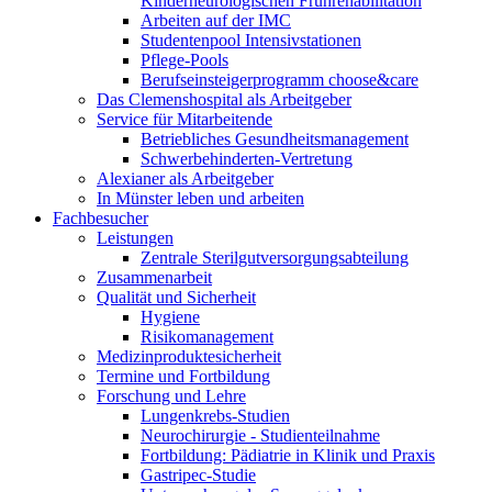
Kinderneurologischen Frührehabilitation
Arbeiten auf der IMC
Studentenpool Intensivstationen
Pflege-Pools
Berufseinsteigerprogramm choose&care
Das Clemenshospital als Arbeitgeber
Service für Mitarbeitende
Betriebliches Gesundheitsmanagement
Schwerbehinderten-Vertretung
Alexianer als Arbeitgeber
In Münster leben und arbeiten
Fachbesucher
Leistungen
Zentrale Sterilgutversorgungsabteilung
Zusammenarbeit
Qualität und Sicherheit
Hygiene
Risikomanagement
Medizinproduktesicherheit
Termine und Fortbildung
Forschung und Lehre
Lungenkrebs-Studien
Neurochirurgie - Studienteilnahme
Fortbildung: Pädiatrie in Klinik und Praxis
Gastripec-Studie