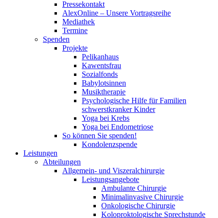
Pressekontakt
AlexOnline – Unsere Vortragsreihe
Mediathek
Termine
Spenden
Projekte
Pelikanhaus
Kawentsfrau
Sozialfonds
Babylotsinnen
Musiktherapie
Psychologische Hilfe für Familien
schwerstkranker Kinder
Yoga bei Krebs
Yoga bei Endometriose
So können Sie spenden!
Kondolenzspende
Leistungen
Abteilungen
Allgemein- und Viszeralchirurgie
Leistungsangebote
Ambulante Chirurgie
Minimalinvasive Chirurgie
Onkologische Chirurgie
Koloproktologische Sprechstunde