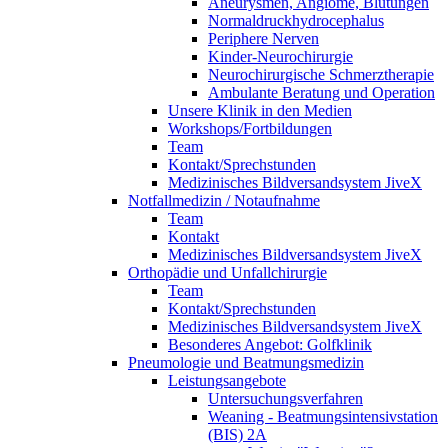
Aneurysmen, Angiome, Blutungen
Normaldruckhydrocephalus
Periphere Nerven
Kinder-Neurochirurgie
Neurochirurgische Schmerztherapie
Ambulante Beratung und Operation
Unsere Klinik in den Medien
Workshops/Fortbildungen
Team
Kontakt/Sprechstunden
Medizinisches Bildversandsystem JiveX
Notfallmedizin / Notaufnahme
Team
Kontakt
Medizinisches Bildversandsystem JiveX
Orthopädie und Unfallchirurgie
Team
Kontakt/Sprechstunden
Medizinisches Bildversandsystem JiveX
Besonderes Angebot: Golfklinik
Pneumologie und Beatmungsmedizin
Leistungsangebote
Untersuchungsverfahren
Weaning - Beatmungsintensivstation
(BIS) 2A