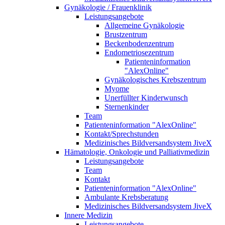
Gynäkologie / Frauenklinik
Leistungsangebote
Allgemeine Gynäkologie
Brustzentrum
Beckenbodenzentrum
Endometriosezentrum
Patienteninformation
"AlexOnline"
Gynäkologisches Krebszentrum
Myome
Unerfüllter Kinderwunsch
Sternenkinder
Team
Patienteninformation "AlexOnline"
Kontakt/Sprechstunden
Medizinisches Bildversandsystem JiveX
Hämatologie, Onkologie und Palliativmedizin
Leistungsangebote
Team
Kontakt
Patienteninformation "AlexOnline"
Ambulante Krebsberatung
Medizinisches Bildversandsystem JiveX
Innere Medizin
Leistungsangebote