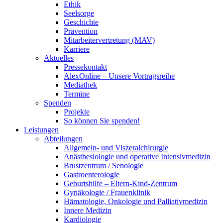
Ethik
Seelsorge
Geschichte
Prävention
Mitarbeitervertretung (MAV)
Karriere
Aktuelles
Pressekontakt
AlexOnline – Unsere Vortragsreihe
Mediathek
Termine
Spenden
Projekte
So können Sie spenden!
Leistungen
Abteilungen
Allgemein- und Viszeralchirurgie
Anästhesiologie und operative Intensivmedizin
Brustzentrum / Senologie
Gastroenterologie
Geburtshilfe – Eltern-Kind-Zentrum
Gynäkologie / Frauenklinik
Hämatologie, Onkologie und Palliativmedizin
Innere Medizin
Kardiologie