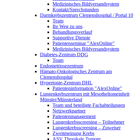
Medizinisches Bildversandsystem
Kontakt/Sprechstunden
Darmkrebszentrum Clemenshospital / Portal 10
Team
Ihr Weg zu uns
Behandlungsverlauf
Supportive Dienste
Patientenseminar "AlexOnline"
Medizinisches Bildversandsystem
Diabetes-Zentrum DDG
Team
Endometriosezentrum
Hämato-Onkologisches Zentrum am
Clemenshospital
Hypertonie-Zentrum DHL
Patienteninformation "AlexOnline"
Lungenkrebszentrum mit Mesotheliomeinheit
Münster/Münsterland
Team und beteiligte Fachabteilungen
Netzwerkpartner
Patientenmanagement
Lungenkrebsscreening – Teilnehmer
Lungenkrebsscreening – Zuweiser
Zweitmeinung Krebs
ASV Thorakale Tumore