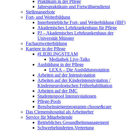
Praktikum in der Pflege
Jahrespraktikum und Freiwilligendienst
Stellenangebote
Fort- und Weiterbildung
Innerbetriebliche Fort- und Weiterbildung (IBF)
Akademisches Lehrkrankenhaus für Pflege
PJ – Akademisches Lehrkrankenhaus der
Universität Münster
Facharztweiterbildung
Karriere in der Pflege
#LIEBLINGSTEAM
Mediathek Live-Talks
Ausbildung in der Pflege
LEXA – Die Ausbildungsstation
Arbeiten auf der Intensivstation
Arbeiten auf der Kinderintensivstation /
Kinderneurologischen Frührehabilitation
Arbeiten auf der IMC
Studentenpool Intensivstationen
Pflege-Pools
Berufseinsteigerprogramm choose&care
Das Clemenshospital als Arbeitgeber
Service für Mitarbeitende
Betriebliches Gesundheitsmanagement
Schwerbehinderten-Vertretung