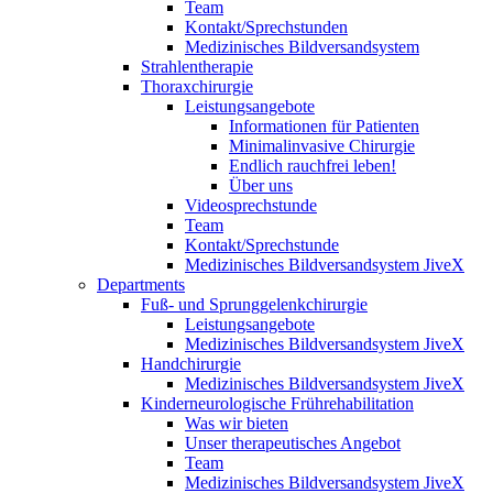
Team
Kontakt/Sprechstunden
Medizinisches Bildversandsystem
Strahlentherapie
Thoraxchirurgie
Leistungsangebote
Informationen für Patienten
Minimalinvasive Chirurgie
Endlich rauchfrei leben!
Über uns
Videosprechstunde
Team
Kontakt/Sprechstunde
Medizinisches Bildversandsystem JiveX
Departments
Fuß- und Sprunggelenkchirurgie
Leistungsangebote
Medizinisches Bildversandsystem JiveX
Handchirurgie
Medizinisches Bildversandsystem JiveX
Kinderneurologische Frührehabilitation
Was wir bieten
Unser therapeutisches Angebot
Team
Medizinisches Bildversandsystem JiveX