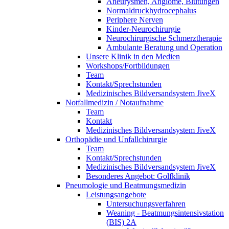
Aneurysmen, Angiome, Blutungen
Normaldruckhydrocephalus
Periphere Nerven
Kinder-Neurochirurgie
Neurochirurgische Schmerztherapie
Ambulante Beratung und Operation
Unsere Klinik in den Medien
Workshops/Fortbildungen
Team
Kontakt/Sprechstunden
Medizinisches Bildversandsystem JiveX
Notfallmedizin / Notaufnahme
Team
Kontakt
Medizinisches Bildversandsystem JiveX
Orthopädie und Unfallchirurgie
Team
Kontakt/Sprechstunden
Medizinisches Bildversandsystem JiveX
Besonderes Angebot: Golfklinik
Pneumologie und Beatmungsmedizin
Leistungsangebote
Untersuchungsverfahren
Weaning - Beatmungsintensivstation
(BIS) 2A