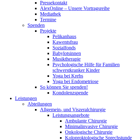
Pressekontakt
AlexOnline – Unsere Vortragsreihe
Mediathek
Termine
Spenden
Projekte
Pelikanhaus
Kawentsfrau
Sozialfonds
Babylotsinnen
Musiktherapie
Psychologische Hilfe für Familien
schwerstkranker Kinder
Yoga bei Krebs
Yoga bei Endometriose
So können Sie spenden!
Kondolenzspende
Leistungen
Abteilungen
Allgemein- und Viszeralchirurgie
Leistungsangebote
Ambulante Chirurgie
Minimalinvasive Chirurgie
Onkologische Chirurgie
Koloproktologische Sprechstunde