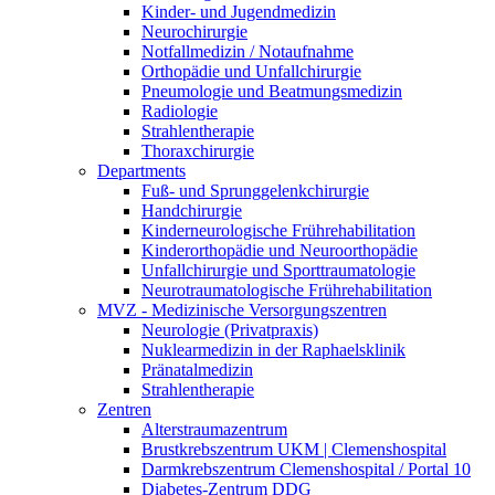
Kinder- und Jugendmedizin
Neurochirurgie
Notfallmedizin / Notaufnahme
Orthopädie und Unfallchirurgie
Pneumologie und Beatmungsmedizin
Radiologie
Strahlentherapie
Thoraxchirurgie
Departments
Fuß- und Sprunggelenkchirurgie
Handchirurgie
Kinderneurologische Frührehabilitation
Kinderorthopädie und Neuroorthopädie
Unfallchirurgie und Sporttraumatologie
Neurotraumatologische Frührehabilitation
MVZ - Medizinische Versorgungszentren
Neurologie (Privatpraxis)
Nuklearmedizin in der Raphaelsklinik
Pränatalmedizin
Strahlentherapie
Zentren
Alterstraumazentrum
Brustkrebszentrum UKM | Clemenshospital
Darmkrebszentrum Clemenshospital / Portal 10
Diabetes-Zentrum DDG