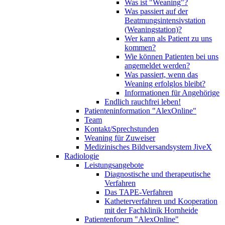
Was ist "Weaning"?
Was passiert auf der
Beatmungsintensivstation
(Weaningstation)?
Wer kann als Patient zu uns
kommen?
Wie können Patienten bei uns
angemeldet werden?
Was passiert, wenn das
Weaning erfolglos bleibt?
Informationen für Angehörige
Endlich rauchfrei leben!
Patienteninformation "AlexOnline"
Team
Kontakt/Sprechstunden
Weaning für Zuweiser
Medizinisches Bildversandsystem JiveX
Radiologie
Leistungsangebote
Diagnostische und therapeutische
Verfahren
Das TAPE-Verfahren
Katheterverfahren und Kooperation
mit der Fachklinik Hornheide
Patientenforum "AlexOnline"