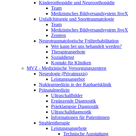
Kinderorthopädie und Neuroorthopädie
Team
Medizinisches Bildversandsystem JiveX
Unfallchirurgie und Sporttraumatologie
Team
Medizinisches Bildversandsystem JiveX
Zentren
Neurotraumatologische Frührehabilitation
Wer kann bei uns behandelt werden?
Therapieangebote
Sozialdienst
Kontakt für Kliniken
MVZ - Medizinische Versorgungszentren
Neurologie (Privatpraxis)
Leistungsangebot
Nuklearmedizin in der Raphaelsklinik
Pränatalmedizin
Ultraschallbilder
Ergänzende Diagnostik
Präeklampsie Diagnostik
Ultraschalldiagnostik
Informationen für Patientinnen
Strahlentherapie
Leistungsangebote
Technische Ausstattung