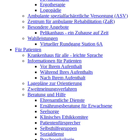
Ergotherapie
Logopädie
Ambulante spezialfachärztliche Versorgung (ASV)
Zentrum für ambulante Rehabilitation (ZaR)
Besondere Angebote
Pelikanhaus - ein Zuhause auf Zeit
Wahlleistungen
Virtueller Rundgang Station 6A
Für Patienten
Krankenhaus für alle - leichte Sprache
Informationen für Patienten
Vor Ihrem Aufenthalt
Während Ihres Aufenthalts
Nach Ihrem Aufenthalt
Lagepläne zur Orientierung
Zweitmeinungsverfahren
Beratung und Hilfe
Ehrenamtliche Dienste
Ernährungsberatung für Erwachsene
Seelsorge
Klinisches Ethikkomitee
Patientenfürsprecher
Selbsthilfegruppen
Sozialdienst
Psychoonkologie