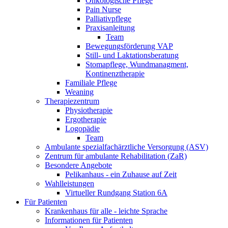
Onkologische Pflege
Pain Nurse
Palliativpflege
Praxisanleitung
Team
Bewegungsförderung VAP
Still- und Laktationsberatung
Stomapflege, Wundmanagment,
Kontinenztherapie
Familiale Pflege
Weaning
Therapiezentrum
Physiotherapie
Ergotherapie
Logopädie
Team
Ambulante spezialfachärztliche Versorgung (ASV)
Zentrum für ambulante Rehabilitation (ZaR)
Besondere Angebote
Pelikanhaus - ein Zuhause auf Zeit
Wahlleistungen
Virtueller Rundgang Station 6A
Für Patienten
Krankenhaus für alle - leichte Sprache
Informationen für Patienten