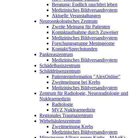
Beratung: Endlich rauchfrei leben
Medizinisches Bildversandsystem
Aktuelle Veranstaltungen
Neuroonkologisches Zentrum
Zweite Meinung für Patienten
Kontaktaufnahme durch Zuweiser
Medizinisches Bildversandsystem
Forschungsgruppe Meningeome
Kontakt/Sprechstunden
Pankreaszentrum
Medizinisches Bildversandsystem
Schädelbasiszentrum
Schilddrüsenzentrum
Patienteninformation "AlexOnline"
Zweitmeinung bei Krebs
Medizinisches Bildversandsystem
Zentrum für Radiologie, Neuroradiologie und
Nuklearmedizin
Radiologie
MVZ Nuklearmedizin
Regionales Traumazentrum
Wirbelsäulenzentrum
Zweitmeinung Krebs
Medizinisches Bildversandsystem
Münsteraner Allianz gegen Krebs – MAgKs