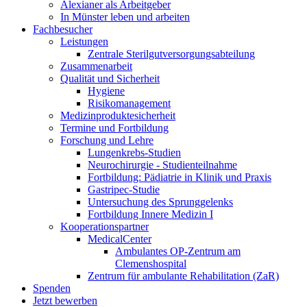
Alexianer als Arbeitgeber
In Münster leben und arbeiten
Fachbesucher
Leistungen
Zentrale Sterilgutversorgungsabteilung
Zusammenarbeit
Qualität und Sicherheit
Hygiene
Risikomanagement
Medizinproduktesicherheit
Termine und Fortbildung
Forschung und Lehre
Lungenkrebs-Studien
Neurochirurgie - Studienteilnahme
Fortbildung: Pädiatrie in Klinik und Praxis
Gastripec-Studie
Untersuchung des Sprunggelenks
Fortbildung Innere Medizin I
Kooperationspartner
MedicalCenter
Ambulantes OP-Zentrum am
Clemenshospital
Zentrum für ambulante Rehabilitation (ZaR)
Spenden
Jetzt bewerben