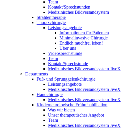
Team
Kontakt/Sprechstunden
Medizinisches Bildversandsystem
Strahlentherapie
Thoraxchirurgie
Leistungsangebote
Informationen für Patienten
Minimalinvasive Chirurgie
Endlich rauchfrei leben!
Über uns
Videosprechstunde
Team
Kontakt/Sprechstunde
Medizinisches Bildversandsystem JiveX
Departments
Fuß- und Sprunggelenkchirurgie
Leistungsangebote
Medizinisches Bildversandsystem JiveX
Handchirurgie
Medizinisches Bildversandsystem JiveX
Kinderneurologische Frührehabilitation
Was wir bieten
Unser therapeutisches Angebot
Team
Medizinisches Bildversandsystem JiveX