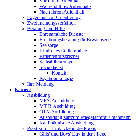
Vor Ihrem Aufenthalt
Während Ihres Aufenthalts
Nach Ihrem Aufenthalt
Lagepläne zur Orientierung
Zweitmeinungsverfahren
Beratung und Hilfe
Ehrenamtliche Dienste
Ernährungsberatung für Erwachsene
Seelsorge
Klinisches Ethikkomitee
Patientenfürsprecher
Selbsthilfegruppen
Sozialdienst
Kontakt
Psychoonkologie
Ihre Meinung
Karriere
Ausbildung
MFA-Ausbildung
MT-R-Ausbildung
OTA-Ausbildung
Ausbildung zur/zum Pflegefachfrau/-fachmann
Kaufmännische Ausbildung
Praktikum – Einblicke in die Praxis
Girls' und Boys' Day in der Pflege