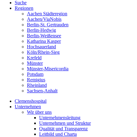
Suche
Regionen
Aachen Städteregion
Aachen/ViaNobis
Berlin-St. Gertrauden
Berlin-Hedwig
Berlin-Weißensee
Katharina Kasper
Hochsauerland
Köln/Rhein-Sieg
Krefeld
Münster
Münster-Misericordia
Potsdam
Remigius
Rheinland
Sachsen-Anhalt
Clemenshospital
Unternehmen
Wir über uns
Unternehmensleitung
Unternehmen und Struktur
Qualität und Transparenz
Leitbild und Charta