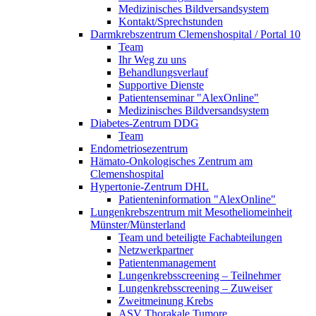
Medizinisches Bildversandsystem
Kontakt/Sprechstunden
Darmkrebszentrum Clemenshospital / Portal 10
Team
Ihr Weg zu uns
Behandlungsverlauf
Supportive Dienste
Patientenseminar "AlexOnline"
Medizinisches Bildversandsystem
Diabetes-Zentrum DDG
Team
Endometriosezentrum
Hämato-Onkologisches Zentrum am
Clemenshospital
Hypertonie-Zentrum DHL
Patienteninformation "AlexOnline"
Lungenkrebszentrum mit Mesotheliomeinheit
Münster/Münsterland
Team und beteiligte Fachabteilungen
Netzwerkpartner
Patientenmanagement
Lungenkrebsscreening – Teilnehmer
Lungenkrebsscreening – Zuweiser
Zweitmeinung Krebs
ASV Thorakale Tumore