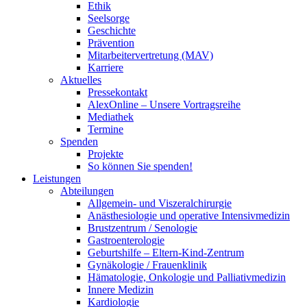
Ethik
Seelsorge
Geschichte
Prävention
Mitarbeitervertretung (MAV)
Karriere
Aktuelles
Pressekontakt
AlexOnline – Unsere Vortragsreihe
Mediathek
Termine
Spenden
Projekte
So können Sie spenden!
Leistungen
Abteilungen
Allgemein- und Viszeralchirurgie
Anästhesiologie und operative Intensivmedizin
Brustzentrum / Senologie
Gastroenterologie
Geburtshilfe – Eltern-Kind-Zentrum
Gynäkologie / Frauenklinik
Hämatologie, Onkologie und Palliativmedizin
Innere Medizin
Kardiologie