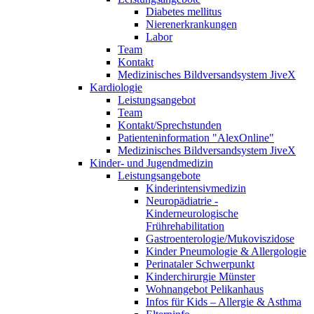
Diabetes mellitus
Nierenerkrankungen
Labor
Team
Kontakt
Medizinisches Bildversandsystem JiveX
Kardiologie
Leistungsangebot
Team
Kontakt/Sprechstunden
Patienteninformation "AlexOnline"
Medizinisches Bildversandsystem JiveX
Kinder- und Jugendmedizin
Leistungsangebote
Kinderintensivmedizin
Neuropädiatrie -
Kinderneurologische
Frührehabilitation
Gastroenterologie/Mukoviszidose
Kinder Pneumologie & Allergologie
Perinataler Schwerpunkt
Kinderchirurgie Münster
Wohnangebot Pelikanhaus
Infos für Kids – Allergie & Asthma