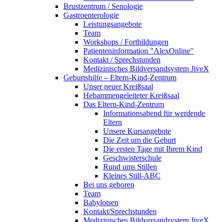
Brustzentrum / Senologie
Gastroenterologie
Leistungsangebote
Team
Workshops / Fortbildungen
Patienteninformation "AlexOnline"
Kontakt / Sprechstunden
Medizinisches Bildversandsystem JiveX
Geburtshilfe – Eltern-Kind-Zentrum
Unser neuer Kreißsaal
Hebammengeleiteter Kreißsaal
Das Eltern-Kind-Zentrum
Informationsabend für werdende
Eltern
Unsere Kursangebote
Die Zeit um die Geburt
Die ersten Tage mit Ihrem Kind
Geschwisterschule
Rund ums Stillen
Kleines Still-ABC
Bei uns geboren
Team
Babylotsen
Kontakt/Sprechstunden
Medizinisches Bildversandsystem JiveX