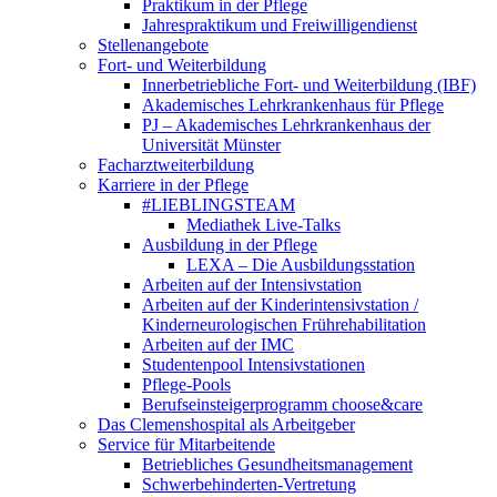
Praktikum in der Pflege
Jahrespraktikum und Freiwilligendienst
Stellenangebote
Fort- und Weiterbildung
Innerbetriebliche Fort- und Weiterbildung (IBF)
Akademisches Lehrkrankenhaus für Pflege
PJ – Akademisches Lehrkrankenhaus der
Universität Münster
Facharztweiterbildung
Karriere in der Pflege
#LIEBLINGSTEAM
Mediathek Live-Talks
Ausbildung in der Pflege
LEXA – Die Ausbildungsstation
Arbeiten auf der Intensivstation
Arbeiten auf der Kinderintensivstation /
Kinderneurologischen Frührehabilitation
Arbeiten auf der IMC
Studentenpool Intensivstationen
Pflege-Pools
Berufseinsteigerprogramm choose&care
Das Clemenshospital als Arbeitgeber
Service für Mitarbeitende
Betriebliches Gesundheitsmanagement
Schwerbehinderten-Vertretung