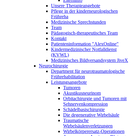
Elterninfo
Unsere Therapieangebote
Pflege in der kinderneurologischen
Frühreha
Medizinische Sprechstunden
Team
Pädagogisch-therapeutisches Team
Kontakt
Patienteninformation "AlexOnline"
Kindermedizinischer Notfalldienst
(KVWL)
Medizinisches Bildversandsystem JiveX
Neurochirurgie
Department für neurotraumatologische
Frührehabilitation
Leistungsangebote
Tumoren
Akustikusneurinom
Orbitachirurgie und Tumoren mit
Sehnervenkompression
Schädelbasischirurgie
Die degenerative Wirbelsäule
Traumatische
Wirbelsäulenverletzungen
Wirbelkörperersatz-Operationen