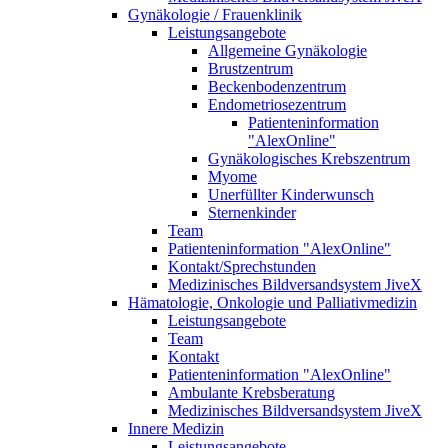
Gynäkologie / Frauenklinik
Leistungsangebote
Allgemeine Gynäkologie
Brustzentrum
Beckenbodenzentrum
Endometriosezentrum
Patienteninformation
"AlexOnline"
Gynäkologisches Krebszentrum
Myome
Unerfüllter Kinderwunsch
Sternenkinder
Team
Patienteninformation "AlexOnline"
Kontakt/Sprechstunden
Medizinisches Bildversandsystem JiveX
Hämatologie, Onkologie und Palliativmedizin
Leistungsangebote
Team
Kontakt
Patienteninformation "AlexOnline"
Ambulante Krebsberatung
Medizinisches Bildversandsystem JiveX
Innere Medizin
Leistungsangebote