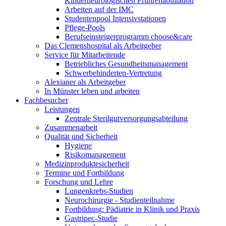
Kinderneurologischen Frührehabilitation
Arbeiten auf der IMC
Studentenpool Intensivstationen
Pflege-Pools
Berufseinsteigerprogramm choose&care
Das Clemenshospital als Arbeitgeber
Service für Mitarbeitende
Betriebliches Gesundheitsmanagement
Schwerbehinderten-Vertretung
Alexianer als Arbeitgeber
In Münster leben und arbeiten
Fachbesucher
Leistungen
Zentrale Sterilgutversorgungsabteilung
Zusammenarbeit
Qualität und Sicherheit
Hygiene
Risikomanagement
Medizinproduktesicherheit
Termine und Fortbildung
Forschung und Lehre
Lungenkrebs-Studien
Neurochirurgie - Studienteilnahme
Fortbildung: Pädiatrie in Klinik und Praxis
Gastripec-Studie