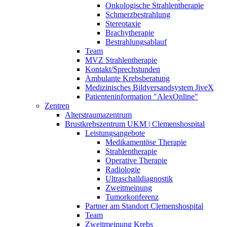
Onkologische Strahlentherapie
Schmerzbestrahlung
Stereotaxie
Brachytherapie
Bestrahlungsablauf
Team
MVZ Strahlentherapie
Kontakt/Sprechstunden
Ambulante Krebsberatung
Medizinisches Bildversandsystem JiveX
Patienteninformation "AlexOnline"
Zentren
Alterstraumazentrum
Brustkrebszentrum UKM | Clemenshospital
Leistungsangebote
Medikamentöse Therapie
Strahlentherapie
Operative Therapie
Radiologie
Ultraschalldiagnostik
Zweitmeinung
Tumorkonferenz
Partner am Standort Clemenshospital
Team
Zweitmeinung Krebs