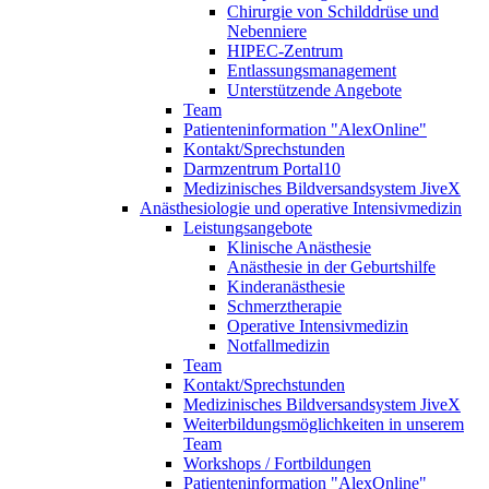
Chirurgie von Schilddrüse und
Nebenniere
HIPEC-Zentrum
Entlassungsmanagement
Unterstützende Angebote
Team
Patienteninformation "AlexOnline"
Kontakt/Sprechstunden
Darmzentrum Portal10
Medizinisches Bildversandsystem JiveX
Anästhesiologie und operative Intensivmedizin
Leistungsangebote
Klinische Anästhesie
Anästhesie in der Geburtshilfe
Kinderanästhesie
Schmerztherapie
Operative Intensivmedizin
Notfallmedizin
Team
Kontakt/Sprechstunden
Medizinisches Bildversandsystem JiveX
Weiterbildungsmöglichkeiten in unserem
Team
Workshops / Fortbildungen
Patienteninformation "AlexOnline"