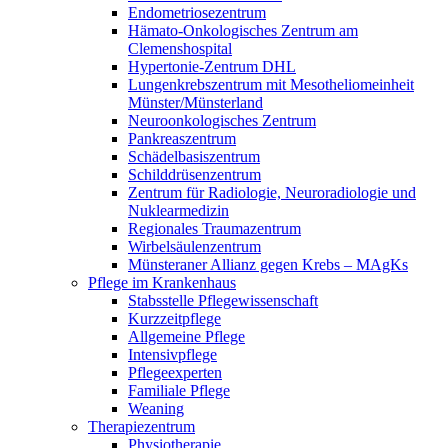
Endometriosezentrum
Hämato-Onkologisches Zentrum am
Clemenshospital
Hypertonie-Zentrum DHL
Lungenkrebszentrum mit Mesotheliomeinheit
Münster/Münsterland
Neuroonkologisches Zentrum
Pankreaszentrum
Schädelbasiszentrum
Schilddrüsenzentrum
Zentrum für Radiologie, Neuroradiologie und
Nuklearmedizin
Regionales Traumazentrum
Wirbelsäulenzentrum
Münsteraner Allianz gegen Krebs – MAgKs
Pflege im Krankenhaus
Stabsstelle Pflegewissenschaft
Kurzzeitpflege
Allgemeine Pflege
Intensivpflege
Pflegeexperten
Familiale Pflege
Weaning
Therapiezentrum
Physiotherapie